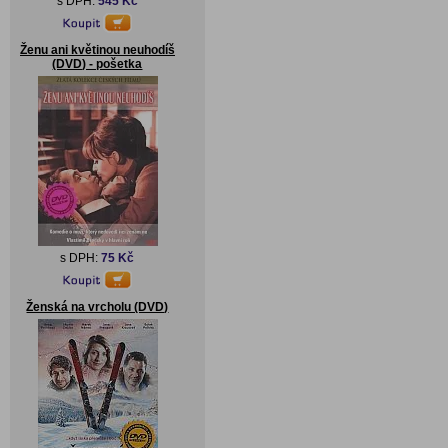
s DPH:
545 Kč
Ženu ani květinou neuhodíš
(DVD) - pošetka
s DPH:
75 Kč
Ženská na vrcholu (DVD)