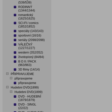
(539/539)
RODINNÝ
(1344/1344)
romantický
(1625/1625)
SCI-FI / comics
(1852/1852)
speciály (143/143)
sportovní (16/16)
seriály (2098/2098)
VÁLEČNÝ
(1227/1227)
western (352/352)
životopisný (84/84)
B O X / PACK
(963/963)
3D filmy (14/14)
PŘIPRAVUJEME
připravujeme
připravujeme
Hudebni DVD(1899)
Hudebni DVD(1899)
DVD - HUDEBNÍ
(1879/1879)
DVD - SINGL
(22/22)