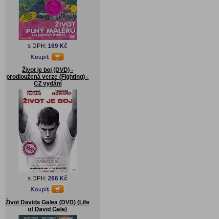
s DPH:
169 Kč
Život je boj (DVD) -
prodloužená verze (Fighting) -
CZ vydání
s DPH:
266 Kč
Život Davida Galea (DVD) (Life
of David Gale)