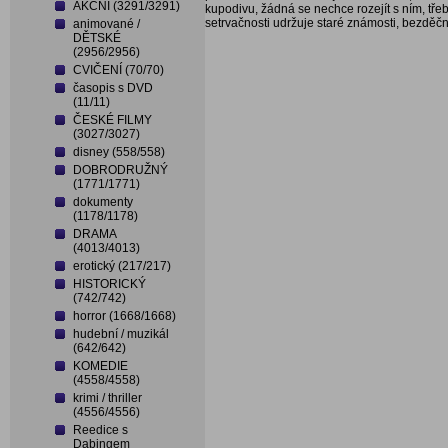
AKČNÍ (3291/3291)
kupodivu, žádná se nechce rozejít s ním, tře
setrvačnosti udržuje staré známosti, bezděčn
animované /
DĚTSKÉ
(2956/2956)
CVIČENÍ (70/70)
časopis s DVD
(11/11)
ČESKÉ FILMY
(3027/3027)
disney (558/558)
DOBRODRUŽNÝ
(1771/1771)
dokumenty
(1178/1178)
DRAMA
(4013/4013)
erotický (217/217)
HISTORICKÝ
(742/742)
horror (1668/1668)
hudební / muzikál
(642/642)
KOMEDIE
(4558/4558)
krimi / thriller
(4556/4556)
Reedice s
Dabingem