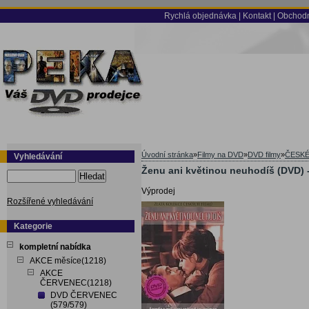
Rychlá objednávka
|
Kontakt
|
Obchodn
Úvodní stránka
»
Filmy na DVD
»
DVD filmy
»
ČESKÉ
Vyhledávání
Ženu ani květinou neuhodíš (DVD) 
Hledat
Výprodej
Rozšířené vyhledávání
Kategorie
kompletní nabídka
AKCE měsíce(1218)
AKCE
ČERVENEC(1218)
DVD ČERVENEC
(579/579)