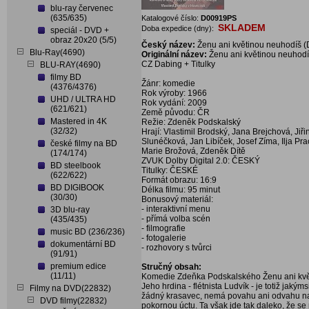
blu-ray červenec
(635/635)
Katalogové číslo:
D00919PS
SKLADEM
Doba expedice (dny):
speciál - DVD +
obraz 20x20 (5/5)
Český název:
Ženu ani květinou neuhodíš 
Blu-Ray(4690)
Originální název:
Ženu ani květinou neuhod
CZ Dabing + Titulky
BLU-RAY(4690)
filmy BD
Žánr: komedie
(4376/4376)
Rok výroby: 1966
UHD / ULTRA HD
Rok vydání: 2009
(621/621)
Země původu: ČR
Mastered in 4K
Režie: Zdeněk Podskalský
(32/32)
Hrají: Vlastimil Brodský, Jana Brejchová, Ji
Slunéčková, Jan Libíček, Josef Zíma, Ilja Pr
české filmy na BD
Marie Brožová, Zdeněk Dítě
(174/174)
ZVUK Dolby Digital 2.0: ČESKÝ
BD steelbook
Titulky: ČESKÉ
(622/622)
Formát obrazu: 16:9
BD DIGIBOOK
Délka filmu: 95 minut
(30/30)
Bonusový materiál:
- interaktivní menu
3D blu-ray
- přímá volba scén
(435/435)
- filmografie
music BD (236/236)
- fotogalerie
dokumentární BD
- rozhovory s tvůrci
(91/91)
premium edice
Stručný obsah:
(11/11)
Komedie Zdeňka Podskalského Ženu ani květ
Jeho hrdina - flétnista Ludvík - je totiž jaký
Filmy na DVD(22832)
žádný krasavec, nemá povahu ani odvahu na
DVD filmy(22832)
pokornou úctu. Ta však jde tak daleko, že s