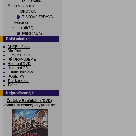
(3590/3590)
T i s k o v k a
TISKOVKA
TISKOVÁ ZPRÁVA
Tvůrci(72)
autoři(72)
tvůrci (72/72)
Další oddělení
AKCE měsíce
Blu-Ray
Filmy na DVD
PŘIPRAVUJEME
Hudebni DVD
Hudební CD
Ostatní nabídky
POŠETKY
T i s k o v k a
Tvůrci
Nejprodávanější
Žralok v Benátkách (DVD)
(Shark in Venice) - vyprodané