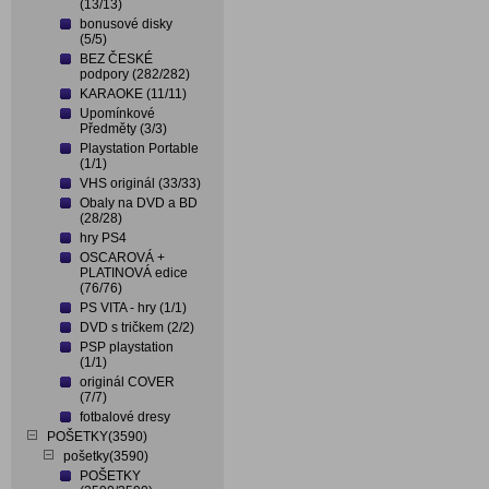
(13/13)
bonusové disky
(5/5)
BEZ ČESKÉ
podpory (282/282)
KARAOKE (11/11)
Upomínkové
Předměty (3/3)
Playstation Portable
(1/1)
VHS originál (33/33)
Obaly na DVD a BD
(28/28)
hry PS4
OSCAROVÁ +
PLATINOVÁ edice
(76/76)
PS VITA - hry (1/1)
DVD s tričkem (2/2)
PSP playstation
(1/1)
originál COVER
(7/7)
fotbalové dresy
POŠETKY(3590)
pošetky(3590)
POŠETKY