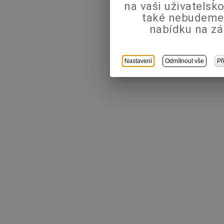
na vaši uživatels
také nebudeme
nabídku na zá
Nastavení
Odmítnout vše
Př