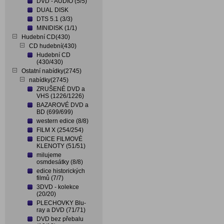
DVD - AUDIO (5/5)
DUAL DISK
DTS 5.1 (3/3)
MINIDISK (1/1)
Hudební CD(430)
CD hudební(430)
Hudební CD
(430/430)
Ostatní nabídky(2745)
nabídky(2745)
ZRUŠENÉ DVD a
VHS (1226/1226)
BAZAROVÉ DVD a
BD (699/699)
western edice (8/8)
FILM X (254/254)
EDICE FILMOVÉ
KLENOTY (51/51)
milujeme
osmdesátky (8/8)
edice historických
filmů (7/7)
3DVD - kolekce
(20/20)
PLECHOVKY Blu-
ray a DVD (71/71)
DVD bez přebalu