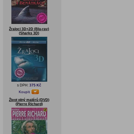
Žraloci 3D+2D (Blu-ray)
(Sharks 3D)
s DPH:
375 Kč
Život plný malérů (DVD)
(Pierre Richard)