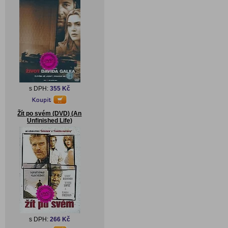
s DPH:
355 Kč
Žít po svém (DVD) (An
Unfinished Life)
s DPH:
266 Kč