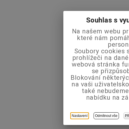
Souhlas s vy
Na našem webu pra
které nám pomáha
person
Soubory cookies s
prohlížeči na dané
webová stránka fu
se přizpůso
Blokování některýc
na vaši uživatels
také nebudeme
nabídku na zá
Nastavení
Odmítnout vše
Př