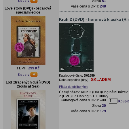
Sleva
51
Vaše cena s DPH:
248
Love story (DVD) - oscarová
speciální edice
Kruh 2 (DVD) - hororová klasika (Ri
s DPH:
299 Kč
Katalogové číslo:
D01859
SKLADEM
Doba expedice (dny):
Loď ztracených duší (DVD)
(Souls at Sea)
Přidat do oblíbených
Český název: Kruh 2 (DVD)Originální název:
2 (DVD)CZ Dabing 5.1 + Titulky
Katalogová cena s DPH:
199
Sleva
20
Vaše cena s DPH:
179