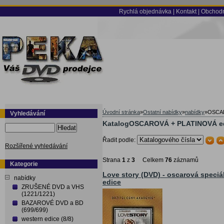
Rychlá objednávka
|
Kontakt
|
Obchodn
Úvodní stránka
»
Ostatní nabídky
»
nabídky
»
OSCAR
Vyhledávání
KatalogOSCAROVÁ + PLATINOVÁ edi
Hledat
Řadit podle:
Rozšířené vyhledávání
Strana
1
z
3
Celkem
76
záznamů
Kategorie
Love story (DVD) - oscarová speciá
nabídky
edice
ZRUŠENÉ DVD a VHS
(1221/1221)
BAZAROVÉ DVD a BD
(699/699)
western edice (8/8)