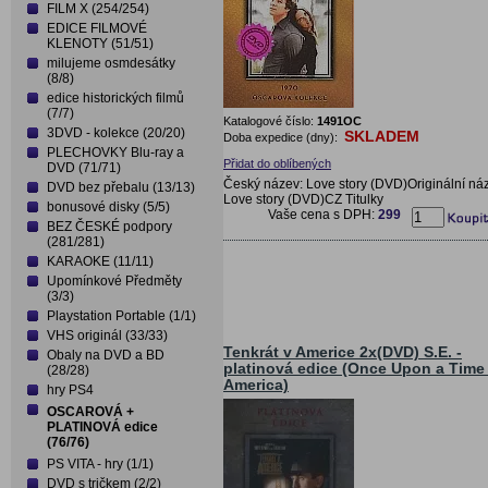
FILM X (254/254)
EDICE FILMOVÉ
KLENOTY (51/51)
milujeme osmdesátky
(8/8)
edice historických filmů
(7/7)
Katalogové číslo:
1491OC
3DVD - kolekce (20/20)
SKLADEM
Doba expedice (dny):
PLECHOVKY Blu-ray a
Přidat do oblíbených
DVD (71/71)
Český název: Love story (DVD)Originální ná
DVD bez přebalu (13/13)
Love story (DVD)CZ Titulky
bonusové disky (5/5)
Vaše cena s DPH:
299
BEZ ČESKÉ podpory
(281/281)
KARAOKE (11/11)
Upomínkové Předměty
(3/3)
Playstation Portable (1/1)
VHS originál (33/33)
Tenkrát v Americe 2x(DVD) S.E. -
Obaly na DVD a BD
platinová edice (Once Upon a Time 
(28/28)
America)
hry PS4
OSCAROVÁ +
PLATINOVÁ edice
(76/76)
PS VITA - hry (1/1)
DVD s tričkem (2/2)