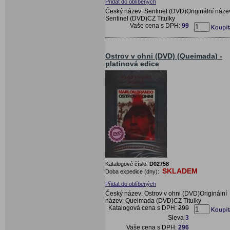
Přidat do oblíbených
Český název: Sentinel (DVD)Originální náze
Sentinel (DVD)CZ Titulky
Vaše cena s DPH:
99
Ostrov v ohni (DVD) (Queimada) -
platinová edice
Katalogové číslo:
D02758
SKLADEM
Doba expedice (dny):
Přidat do oblíbených
Český název: Ostrov v ohni (DVD)Originální
název: Queimada (DVD)CZ Titulky
Katalogová cena s DPH:
299
Sleva
3
Vaše cena s DPH:
296