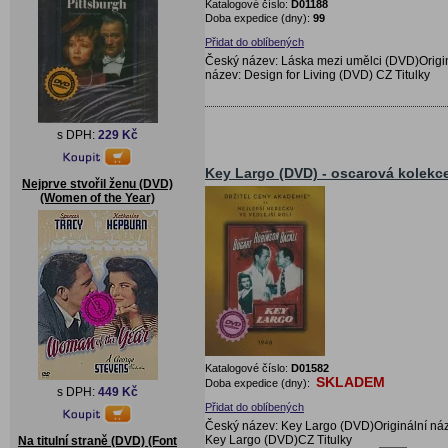
Katalogové číslo:
D01188
Doba expedice (dny):
99
Přidat do oblíbených
Český název: Láska mezi umělci (DVD)Origi
název: Design for Living (DVD) CZ Titulky
s DPH:
229 Kč
Key Largo (DVD) - oscarová kolekc
Nejprve stvořil ženu (DVD)
(Women of the Year)
Katalogové číslo:
D01582
SKLADEM
Doba expedice (dny):
s DPH:
449 Kč
Přidat do oblíbených
Český název: Key Largo (DVD)Originální ná
Key Largo (DVD)CZ Titulky
Na titulní straně (DVD) (Font