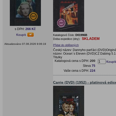
s DPH:
266 Kč
Katalogové číslo:
D01996B
SKLADEM
Doba expedice (dny):
Aktualizováno 07.08.2026 9:06:19
Přidat do oblíbených
Český název: Dannyho parťáci (DVD)Originá
název: Ocean´s Eleven (DVD)CZ Dabing 5.1
Titulky
Katalogová cena s DPH:
299
Sleva
75
Vaše cena s DPH:
224
Carrie (DVD) (1952) - platinová edic