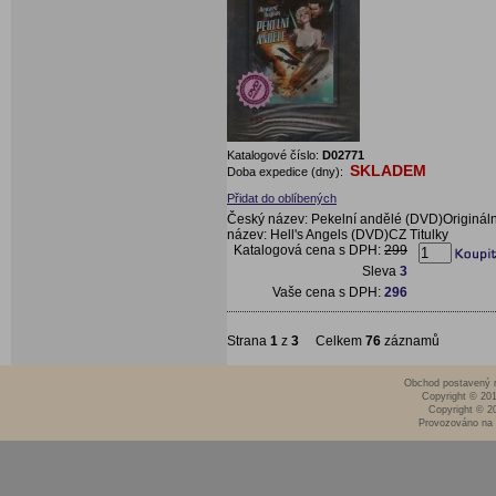
Katalogové číslo:
D02771
SKLADEM
Doba expedice (dny):
Přidat do oblíbených
Český název: Pekelní andělé (DVD)Origináln
název: Hell's Angels (DVD)CZ Titulky
Katalogová cena s DPH:
299
Sleva
3
Vaše cena s DPH:
296
Strana
1
z
3
Celkem
76
záznamů
Obchod postavený n
Copyright © 20
Copyright © 2
Provozováno na