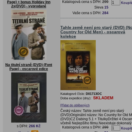
Katalogová cena s DPH:
299
Page) + bonus Holiday Inn
2x(DVD) - vyprodané
Sleva
15
Vaše cena s DPH:
284
Tahle země není pro starý (DVD) (N
Country for Old Men) - oscarová
kolekce
Na titulní straně (DVD) (Font
Page) - oscarové edice
Katalogové číslo:
D01713OC
SKLADEM
Doba expedice (dny):
Přidat do oblíbených
Český název: Tahle země není pro starý
(DVD)Originální název: No Country for Old 
(DVD)CZ Dabing 5.1 + TitulkyDržitel 4 Oscar
včetně Nejlepšího filmu.Neexistuje dokonalý 
s DPH:
266 Kč
Katalogová cena s DPH:
299