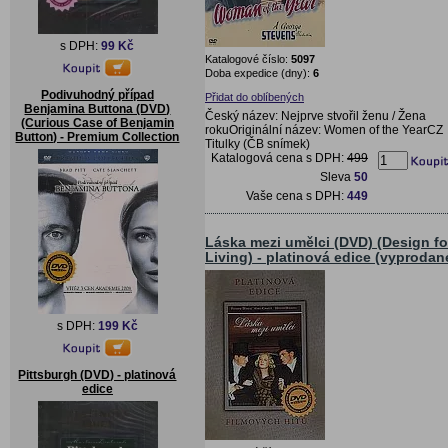
s DPH:
99 Kč
Katalogové číslo:
5097
Doba expedice (dny):
6
Podivuhodný případ
Přidat do oblíbených
Benjamina Buttona (DVD)
Český název: Nejprve stvořil ženu / Žena
(Curious Case of Benjamin
rokuOriginální název: Women of the YearCZ
Button) - Premium Collection
Titulky (ČB snímek)
Katalogová cena s DPH:
499
Sleva
50
Vaše cena s DPH:
449
Láska mezi umělci (DVD) (Design fo
Living) - platinová edice (vyprodan
s DPH:
199 Kč
Pittsburgh (DVD) - platinová
edice