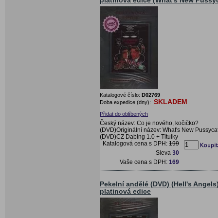
platinová edice (What's New Pussy
Katalogové číslo:
D02769
SKLADEM
Doba expedice (dny):
Přidat do oblíbených
Český název: Co je nového, kočičko?
(DVD)Originální název: What's New Pussyca
(DVD)CZ Dabing 1.0 + Titulky
Katalogová cena s DPH:
199
Sleva
30
Vaše cena s DPH:
169
Pekelní andělé (DVD) (Hell's Angels)
platinová edice