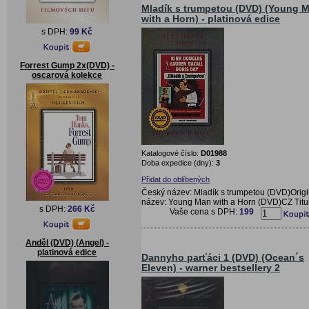
Mladík s trumpetou (DVD) (Young 
with a Horn) - platinová edice
s DPH:
99 Kč
Forrest Gump 2x(DVD) -
oscarová kolekce
Katalogové číslo:
D01988
Doba expedice (dny):
3
Přidat do oblíbených
Český název: Mladík s trumpetou (DVD)Origi
název: Young Man with a Horn (DVD)CZ Titu
s DPH:
266 Kč
Vaše cena s DPH:
199
Anděl (DVD) (Angel) -
platinová edice
Dannyho parťáci 1 (DVD) (Ocean´s
Eleven) - warner bestsellery 2