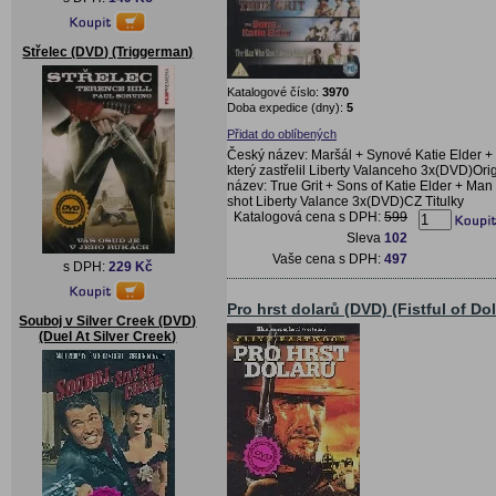
Střelec (DVD) (Triggerman)
Katalogové číslo:
3970
Doba expedice (dny):
5
Přidat do oblíbených
Český název: Maršál + Synové Katie Elder +
který zastřelil Liberty Valanceho 3x(DVD)Orig
název: True Grit + Sons of Katie Elder + Ma
shot Liberty Valance 3x(DVD)CZ Titulky
Katalogová cena s DPH:
599
Sleva
102
Vaše cena s DPH:
497
s DPH:
229 Kč
Pro hrst dolarů (DVD) (Fistful of Dol
Souboj v Silver Creek (DVD)
(Duel At Silver Creek)