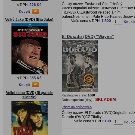
Český název: Eastwood Clint "Hnědý
s DPH:
226 Kč
Pack"Originální název: Eastwood Clint "Box
Titulky3x C.Eastwood ve speciálním
balení.NesmiřitelníPale RiderPsanec Josey
Velký Jake (DVD) (Big Jake)
Vaše cena s DPH:
1 500
El Dorado (DVD) "Wayne"
s DPH:
355 Kč
Velké ticho (DVD) (Il grande
Katalogové číslo:
1660
silenzio)
SKLADEM
Doba expedice (dny):
Přidat do oblíbených
Český název: El Dorado (DVD)Originální náz
Dorado (DVD)CZ Titulky
Vaše cena s DPH:
199