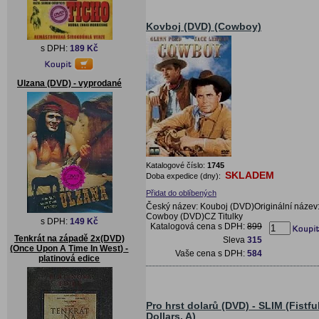
Kovboj (DVD) (Cowboy)
s DPH:
189 Kč
Ulzana (DVD) - vyprodané
Katalogové číslo:
1745
SKLADEM
Doba expedice (dny):
Přidat do oblíbených
Český název: Kouboj (DVD)Originální název
Cowboy (DVD)CZ Titulky
s DPH:
149 Kč
Katalogová cena s DPH:
899
Tenkrát na západě 2x(DVD)
Sleva
315
(Once Upon A Time In West) -
Vaše cena s DPH:
584
platinová edice
Pro hrst dolarů (DVD) - SLIM (Fistfu
Dollars, A)