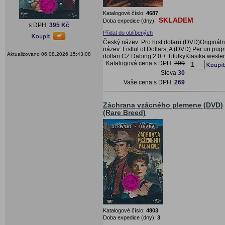
Katalogové číslo:
4687
SKLADEM
Doba expedice (dny):
s DPH:
395 Kč
Přidat do oblíbených
Český název: Pro hrst dolarů (DVD)Origináln
název: Fistful of Dollars, A (DVD) Per un pug
Aktualizováno 06.08.2026 15:43:08
dollari CZ Dabing 2.0 + TitulkyKlasika weste
Katalogová cena s DPH:
299
Sleva
30
Vaše cena s DPH:
269
Záchrana vzácného plemene (DVD)
(Rare Breed)
Katalogové číslo:
4803
Doba expedice (dny):
3