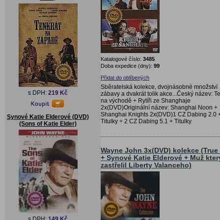
Katalogové číslo:
3485
Doba expedice (dny):
99
Přidat do oblíbených
Sběratelská kolekce, dvojnásobné množství
s DPH:
219 Kč
zábavy a dvakrát tolik akce...Český název: T
na východě + Rytíři ze Shanghaje
2x(DVD)Originální název: Shanghai Noon +
Shanghai Knights 2x(DVD)1 CZ Dabing 2.0 
Synové Katie Elderové (DVD)
Titulky + 2 CZ Dabing 5.1 + Titulky
(Sons of Katie Elder)
Wayne John 3x(DVD) kolekce (True 
+ Synové Katie Elderové + Muž kter
zastřelil Liberty Valanceho)
s DPH:
149 Kč