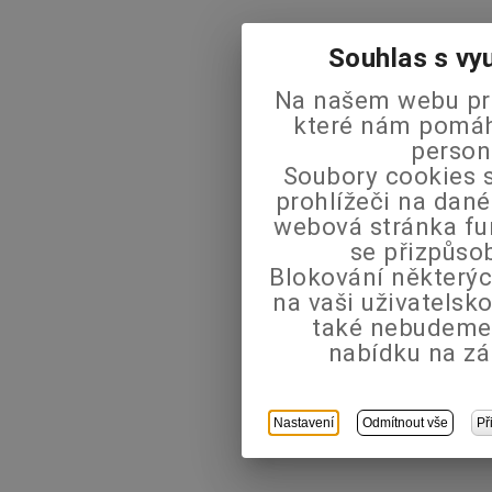
Souhlas s vy
Na našem webu pra
které nám pomáha
person
Soubory cookies s
prohlížeči na dané
webová stránka fu
se přizpůso
Blokování některýc
na vaši uživatels
také nebudeme
nabídku na zá
Nastavení
Odmítnout vše
Př