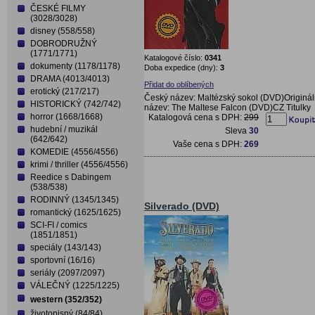
ČESKÉ FILMY
(3028/3028)
disney (558/558)
DOBRODRUŽNÝ
(1771/1771)
Katalogové číslo:
0341
dokumenty (1178/1178)
Doba expedice (dny):
3
DRAMA (4013/4013)
Přidat do oblíbených
erotický (217/217)
Český název: Maltézský sokol (DVD)Originál
HISTORICKÝ (742/742)
název: The Maltese Falcon (DVD)CZ Titulky
horror (1668/1668)
Katalogová cena s DPH:
299
hudební / muzikál
Sleva
30
(642/642)
Vaše cena s DPH:
269
KOMEDIE (4556/4556)
krimi / thriller (4556/4556)
Reedice s Dabingem
(538/538)
RODINNÝ (1345/1345)
Silverado (DVD)
romantický (1625/1625)
SCI-FI / comics
(1851/1851)
speciály (143/143)
sportovní (16/16)
seriály (2097/2097)
VÁLEČNÝ (1225/1225)
western (352/352)
životopisný (84/84)