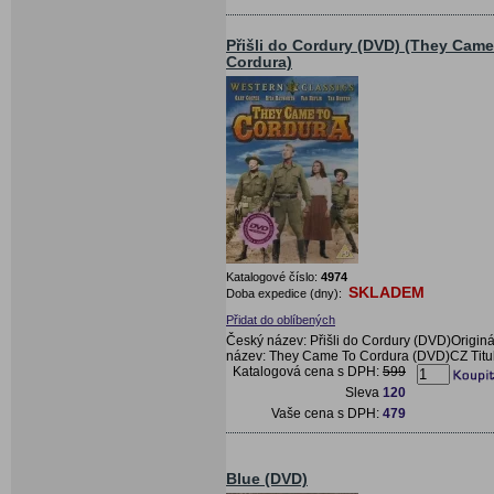
Přišli do Cordury (DVD) (They Came
Cordura)
Katalogové číslo:
4974
SKLADEM
Doba expedice (dny):
Přidat do oblíbených
Český název: Přišli do Cordury (DVD)Originá
název: They Came To Cordura (DVD)CZ Titu
Katalogová cena s DPH:
599
Sleva
120
Vaše cena s DPH:
479
Blue (DVD)