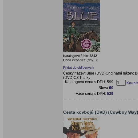
Katalogové číslo:
5842
Doba expedice (dny):
6
Přidat do oblíbených
Český název: Blue (DVD)Originální název: B
(DVD)CZ Titulky
Katalogová cena s DPH:
599
Sleva
60
Vaše cena s DPH:
539
Cesta kovbojů (DVD) (Cowboy Way