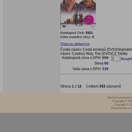
Katalogové číslo:
5921
Doba expedice (dny):
6
Přidat do oblíbených
Český název: Cesta kovbojů (DVD)Origináln
název: Cowboy Way, The (DVD)CZ Titulky
Katalogová cena s DPH:
599
Sleva
60
Vaše cena s DPH:
539
Strana
1
z
12
Celkem
352
záznamů
Obchod postavený n
Copyright © 20
Copyright © 2
Provozováno na