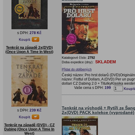
s DPH:
278 Kč
Tenkrát na západě 2x(DVD)
(Once Upon A Time In West)
Katalogové číslo:
2792
SKLADEM
Doba expedice (dny):
Přidat do oblíbených
Český název: Pro hrst dolarů (DVD)Origináln
název: Fistful of Dollars, A (DVD) Per un pug
dollari CZ Dabing 2.0 + TitulkyKlasika weste
Vaše cena s DPH:
199
Tenkrát na východě + Rytíři ze Šan
s DPH:
239 Kč
2x(DVD) PACK kolekce (vyprodané)
Tenkrát na západě (DVD) - CZ
Dabing (Once Upon A Time In
West)