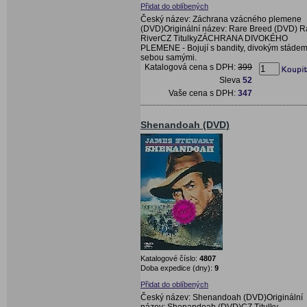
Přidat do oblíbených
Český název: Záchrana vzácného plemene
(DVD)Originální název: Rare Breed (DVD) 
RiverCZ TitulkyZÁCHRANA DIVOKÉHO
PLEMENE - Bojují s bandity, divokým stádem
sebou samými.
Katalogová cena s DPH:
399
Sleva
52
Vaše cena s DPH:
347
Shenandoah (DVD)
Katalogové číslo:
4807
Doba expedice (dny):
9
Přidat do oblíbených
Český název: Shenandoah (DVD)Originální
název: Shenandoah (DVD)CZ Titulky