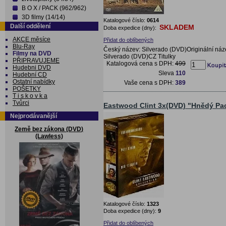
B O X / PACK (962/962)
3D filmy (14/14)
Katalogové číslo:
0614
Další oddělení
SKLADEM
Doba expedice (dny):
AKCE měsíce
Přidat do oblíbených
Blu-Ray
Český název: Silverado (DVD)Originální náz
Filmy na DVD
Silverado (DVD)CZ Titulky
PŘIPRAVUJEME
Katalogová cena s DPH:
499
Hudebni DVD
Sleva
110
Hudební CD
Ostatní nabídky
Vaše cena s DPH:
389
POŠETKY
T i s k o v k a
Tvůrci
Eastwood Clint 3x(DVD) "Hnědý Pa
Nejprodávanější
Země bez zákona (DVD)
(Lawless)
Katalogové číslo:
1323
Doba expedice (dny):
9
Přidat do oblíbených