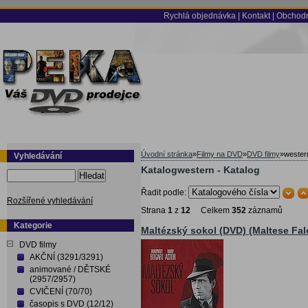
Rychlá objednávka
|
Kontakt
|
Obchodn
Úvodní stránka
»
Filmy na DVD
»
DVD filmy
»
wester
Vyhledávání
Katalogwestern - Katalog
Hledat
Řadit podle:
Rozšířené vyhledávání
Strana
1
z
12
Celkem
352
záznamů
Kategorie
Maltézský sokol (DVD) (Maltese Fal
DVD filmy
AKČNÍ (3291/3291)
animované / DĚTSKÉ
(2957/2957)
CVIČENÍ (70/70)
časopis s DVD (12/12)