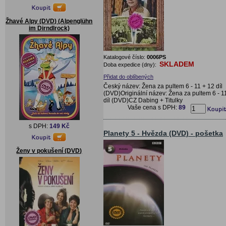
Žhavé Alpy (DVD) (Alpenglühn
im Dirndlrock)
Katalogové číslo:
0006PS
SKLADEM
Doba expedice (dny):
Přidat do oblíbených
Český název: Žena za pultem 6 - 11 + 12 díl
(DVD)Originální název: Žena za pultem 6 - 1
díl (DVD)CZ Dabing + Titulky
Vaše cena s DPH:
89
s DPH:
149 Kč
Planety 5 - Hvězda (DVD) - pošetka
Ženy v pokušení (DVD)