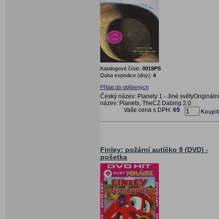
Katalogové číslo:
0019PS
Doba expedice (dny):
4
Přidat do oblíbených
Český název: Planety 1 - Jiné světyOrigináln
název: Planets, TheCZ Dabing 2.0
Vaše cena s DPH:
69
Finley: požární autíčko 9 (DVD) -
pošetka