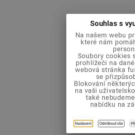
Souhlas s vy
Na našem webu pra
které nám pomáha
person
Soubory cookies s
prohlížeči na dané
webová stránka fu
se přizpůso
Blokování některýc
na vaši uživatels
také nebudeme
nabídku na zá
Nastavení
Odmítnout vše
Př