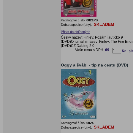
Katalogové číslo:
0021PS
SKLADEM
Doba expedice (dny):
Přidat do oblíbených
Český název: Finley: Požární autíčko 9
(DVD)Originální název: Finley: The Fire Eng
(DVD)CZ Dabing 2.0
Vaše cena s DPH:
69
Oggy a švábi - tip na cestu (DVD)
Katalogové číslo:
0024
SKLADEM
Doba expedice (dny):