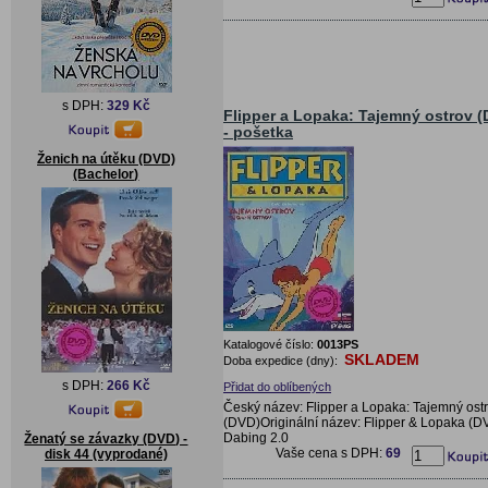
s DPH:
329 Kč
Flipper a Lopaka: Tajemný ostrov 
- pošetka
Ženich na útěku (DVD)
(Bachelor)
Katalogové číslo:
0013PS
SKLADEM
Doba expedice (dny):
s DPH:
266 Kč
Přidat do oblíbených
Český název: Flipper a Lopaka: Tajemný ost
(DVD)Originální název: Flipper & Lopaka (
Dabing 2.0
Ženatý se závazky (DVD) -
Vaše cena s DPH:
69
disk 44 (vyprodané)