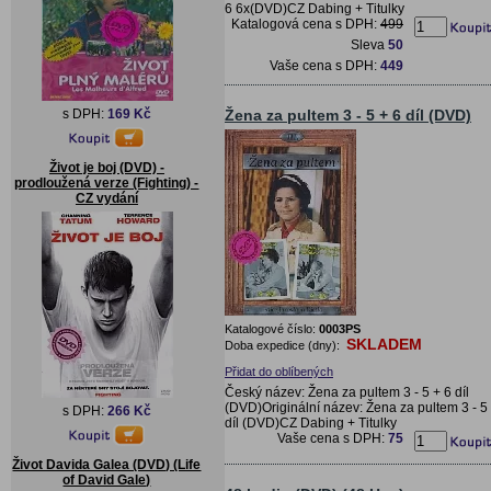
6 6x(DVD)CZ Dabing + Titulky
Katalogová cena s DPH:
499
Sleva
50
Vaše cena s DPH:
449
s DPH:
169 Kč
Žena za pultem 3 - 5 + 6 díl (DVD)
Život je boj (DVD) -
prodloužená verze (Fighting) -
CZ vydání
Katalogové číslo:
0003PS
SKLADEM
Doba expedice (dny):
Přidat do oblíbených
Český název: Žena za pultem 3 - 5 + 6 díl
(DVD)Originální název: Žena za pultem 3 - 5
s DPH:
266 Kč
díl (DVD)CZ Dabing + Titulky
Vaše cena s DPH:
75
Život Davida Galea (DVD) (Life
of David Gale)