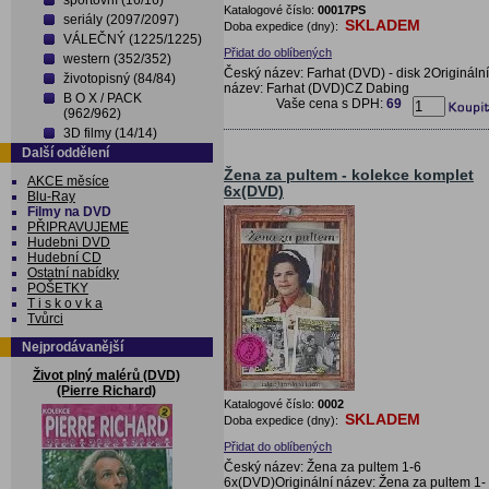
sportovní (16/16)
Katalogové číslo:
00017PS
seriály (2097/2097)
SKLADEM
Doba expedice (dny):
VÁLEČNÝ (1225/1225)
Přidat do oblíbených
western (352/352)
Český název: Farhat (DVD) - disk 2Originální
životopisný (84/84)
název: Farhat (DVD)CZ Dabing
B O X / PACK
Vaše cena s DPH:
69
(962/962)
3D filmy (14/14)
Další oddělení
Žena za pultem - kolekce komplet
AKCE měsíce
6x(DVD)
Blu-Ray
Filmy na DVD
PŘIPRAVUJEME
Hudebni DVD
Hudební CD
Ostatní nabídky
POŠETKY
T i s k o v k a
Tvůrci
Nejprodávanější
Život plný malérů (DVD)
(Pierre Richard)
Katalogové číslo:
0002
SKLADEM
Doba expedice (dny):
Přidat do oblíbených
Český název: Žena za pultem 1-6
6x(DVD)Originální název: Žena za pultem 1-