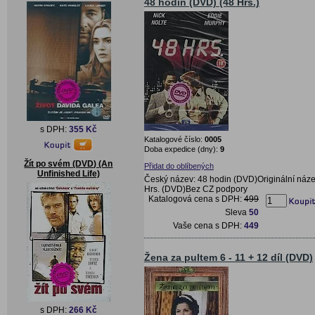
48 hodin (DVD) (48 Hrs.)
s DPH:
355 Kč
Katalogové číslo:
0005
Doba expedice (dny):
9
Žít po svém (DVD) (An
Přidat do oblíbených
Unfinished Life)
Český název: 48 hodin (DVD)Originální náze
Hrs. (DVD)Bez CZ podpory
Katalogová cena s DPH:
499
Sleva
50
Vaše cena s DPH:
449
Žena za pultem 6 - 11 + 12 díl (DVD)
s DPH:
266 Kč