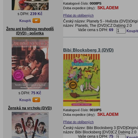
Katalogové číslo:
0008PS
SKLADEM
Doba expedice (dny):
s DPH:
239 Kč
Přidat do oblíbených
Český název: Planety 5 - Hvězda (DVD)Origi
název: Planets, The (DVD)CZ Dabing 2.0
Ženu ani květinou neuhodíš
Vaše cena s DPH:
69
(DVD) - pošetka
Bibi Blocksberg 3 (DVD)
s DPH:
75 Kč
Ženská na vrcholu (DVD)
Katalogové číslo:
0010PS
SKLADEM
Doba expedice (dny):
Přidat do oblíbených
Český název: Bibi Blocksberg 3 [DVD]Originá
název: Bibi Blocksberg [DVD]CZ Dabing 2.0
Vaše cena s DPH:
75