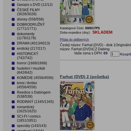
časopis s DVD (12/12)
ČESKÉ FILMY
(3028/3028)
disney (558/558)
DOBRODRUŽNÝ
Katalogové číslo:
000017PS
(1771/1771)
SKLADEM
Doba expedice (dny):
dokumenty
(1178/1178)
Přidat do oblíbených
DRAMA (4013/4013)
Český název: Farhat (DVD) - disk 1Originální
erotický (217/217)
název: Farhat (DVD)CZ Dabing
Vaše cena s DPH:
69
HISTORICKÝ
(742/742)
horror (1668/1668)
hudební / muzikál
(642/642)
Farhat (DVD) 2 (pošetka)
KOMEDIE (4556/4556)
krimi / thriller
(4556/4556)
Reedice s Dabingem
(538/538)
RODINNÝ (1345/1345)
romantický
(1625/1625)
SCI-FI / comics
(1851/1851)
speciály (143/143)