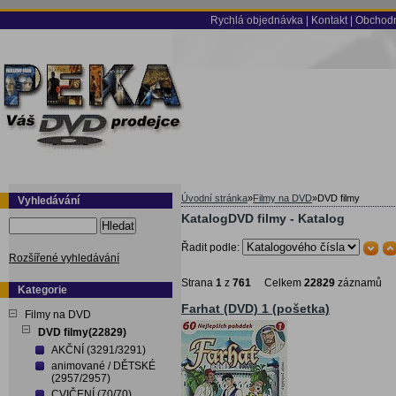
Rychlá objednávka
|
Kontakt
|
Obchodn
Úvodní stránka
»
Filmy na DVD
»
DVD filmy
Vyhledávání
KatalogDVD filmy - Katalog
Hledat
Řadit podle:
Rozšířené vyhledávání
Strana
1
z
761
Celkem
22829
záznamů
Kategorie
Farhat (DVD) 1 (pošetka)
Filmy na DVD
DVD filmy(22829)
AKČNÍ (3291/3291)
animované / DĚTSKÉ
(2957/2957)
CVIČENÍ (70/70)