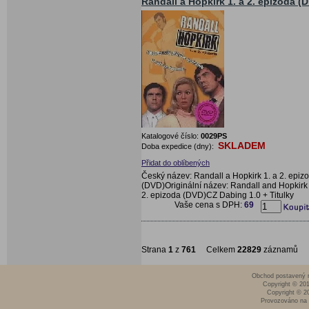
Randall a Hopkirk 1. a 2. epizoda (
Katalogové číslo:
0029PS
SKLADEM
Doba expedice (dny):
Přidat do oblíbených
Český název: Randall a Hopkirk 1. a 2. epiz
(DVD)Originální název: Randall and Hopkirk 
2. epizoda (DVD)CZ Dabing 1.0 + Titulky
Vaše cena s DPH:
69
Strana
1
z
761
Celkem
22829
záznamů
Obchod postavený n
Copyright © 20
Copyright © 2
Provozováno na