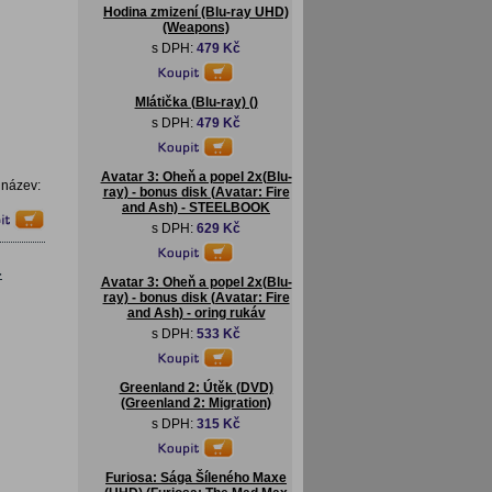
Hodina zmizení (Blu-ray UHD)
(Weapons)
s DPH:
479 Kč
Mlátička (Blu-ray) ()
s DPH:
479 Kč
Avatar 3: Oheň a popel 2x(Blu-
 název:
ray) - bonus disk (Avatar: Fire
and Ash) - STEELBOOK
s DPH:
629 Kč
-
Avatar 3: Oheň a popel 2x(Blu-
ray) - bonus disk (Avatar: Fire
and Ash) - oring rukáv
s DPH:
533 Kč
Greenland 2: Útěk (DVD)
(Greenland 2: Migration)
s DPH:
315 Kč
Furiosa: Sága Šíleného Maxe