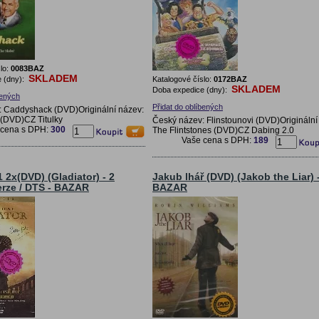
lo:
0083BAZ
SKLADEM
 (dny):
Katalogové číslo:
0172BAZ
SKLADEM
Doba expedice (dny):
bených
Přidat do oblíbených
: Caddyshack (DVD)Originální název:
(DVD)CZ Titulky
Český název: Flinstounovi (DVD)Originální
 cena s DPH:
300
The Flintstones (DVD)CZ Dabing 2.0
Vaše cena s DPH:
189
1 2x(DVD) (Gladiator) - 2
Jakub lhář (DVD) (Jakob the Liar) 
erze / DTS - BAZAR
BAZAR