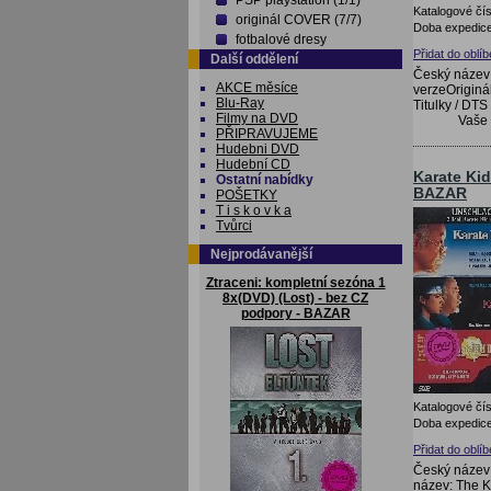
PSP playstation (1/1)
Katalogové čís
originál COVER (7/7)
Doba expedice
fotbalové dresy
Přidat do oblí
Další oddělení
Český název:
AKCE měsíce
verzeOriginá
Blu-Ray
Titulky / DTS
Filmy na DVD
Vaše
PŘIPRAVUJEME
Hudebni DVD
Hudební CD
Karate Kid
Ostatní nabídky
BAZAR
POŠETKY
T i s k o v k a
Tvůrci
Nejprodávanější
Ztraceni: kompletní sezóna 1
8x(DVD) (Lost) - bez CZ
podpory - BAZAR
Katalogové čís
Doba expedice
Přidat do oblí
Český název:
název: The Ka