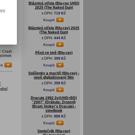
Bláznivá střela (Blu-ray UHD)
2025 (The Naked Gun)
pni
s DPH:
719 Kč
Bláznivá střela (Blu-ray) 2025
(The Naked Gun)
s DPH:
444 Kč
: Crash
Pěsti ve tmě (Blu-ray)
 snímek
s DPH:
399 Kč
Sněženky a machři (Blu-ray) -
nově digitalizovaný film
s DPH:
399 Kč
í
odní
Dracula 1992 2x(UHD+BD)
"2007" (Drákula: Zrození)
(Bram Stoker's Dracula) -
steelbook
s DPH:
989 Kč
Společník (Blu-ray)