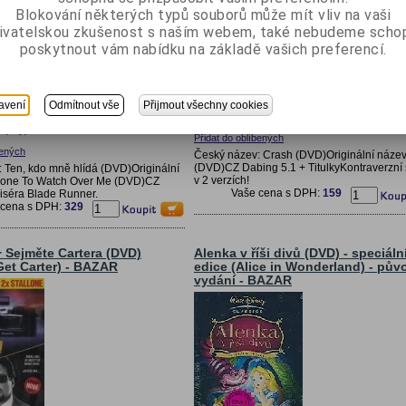
Blokování některých typů souborů může mít vliv na vaši
ivatelskou zkušenost s naším webem, také nebudeme scho
poskytnout vám nabídku na základě vašich preferencí.
Katalogové číslo:
1288BAZ
avení
Odmítnout vše
Přijmout všechny cookies
SKLADEM
lo:
0708BAZ
Doba expedice (dny):
SKLADEM
 (dny):
Přidat do oblíbených
bených
Český název: Crash (DVD)Originální název
(DVD)CZ Dabing 5.1 + TitulkyKontraverzní
 Ten, kdo mně hlídá (DVD)Originální
v 2 verzích!
one To Watch Over Me (DVD)CZ
Vaše cena s DPH:
159
žiséra Blade Runner.
 cena s DPH:
329
 Sejměte Cartera (DVD)
Alenka v říši divů (DVD) - speciáln
Get Carter) - BAZAR
edice (Alice in Wonderland) - pův
vydání - BAZAR