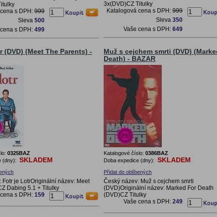
3x(DVD)CZ Titulky
itulky
Katalogová cena s DPH:
999
 cena s DPH:
999
Sleva
350
Sleva
500
Vaše cena s DPH:
649
 cena s DPH:
499
tr (DVD) (Meet The Parents) -
Muž s cejchem smrti (DVD) (Marke
Death) - BAZAR
lo:
0325BAZ
Katalogové číslo:
0386BAZ
SKLADEM
SKLADEM
 (dny):
Doba expedice (dny):
bených
Přidat do oblíbených
Fotr je LotrOriginální název: Meet
Český název: Muž s cejchem smrti
Z Dabing 5.1 + Titulky
(DVD)Originální název: Marked For Death
 cena s DPH:
159
(DVD)CZ Titulky
Vaše cena s DPH:
249