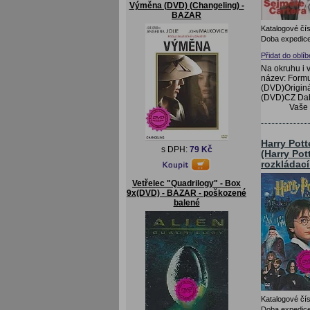
Výměna (DVD) (Changeling) -
BAZAR
Katalogové čís
Doba expedice
Přidat do oblí
Na okruhu i 
název: Formu
(DVD)Originá
(DVD)CZ Dabi
Vaše
Harry Pot
s DPH:
79 Kč
(Harry Pot
rozkládac
Vetřelec "Quadrilogy" - Box
9x(DVD) - BAZAR - poškozené
balené
Katalogové čís
Doba expedice