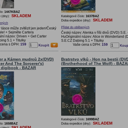
lo:
1447KBAZ
SKLADEM
 (dny):
Katalogové číslo:
1637BAZ
SKLADEM
Doba expedice (dny):
bených
Přidat do oblíbených
v lásce může zvítězit jen jeden!Český
le! + Sejměte Cartera
Český název: Alenka v říši divů (DVD) S.E. 
lní název: Driven + Get Carter
HuOriginální název: Alice in Wonderland 
ng 5.1 + Titulky
S.E.CZ Dabing 5.1 + Titulky
 cena s DPH:
159
Vaše cena s DPH:
159
ter a Kámen mudrců 2x(DVD)
Bratrstvo vlků - Hon na bestii (DV
ter And The Sorcerer's)
(Brotherhood of The Wolf) - BAZ
í digibook - BAZAR
Katalogové číslo:
1699BAZ
SKLADEM
lo:
1658BAZ
Doba expedice (dny):
SKLADEM
 (dny):