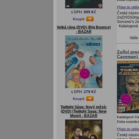
Přidat do oblí
s DPH:
899 Kč
Český název
2x(DVD)Origi
Sorcerer's 2
Katalogová
Velká rána (DVD) (Big Bounce)
- BAZAR
Vaše
Zuřící pr
Caveman)
s DPH:
279 Kč
Twilight Sága: Nový měsíc
(DVD) (Twilight Saga: New
Moon) - BAZAR
Katalogové čís
Doba expedice
Přidat do oblí
Český název: