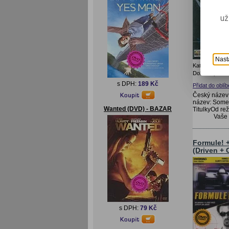
už
Nast
Katalogové čís
Doba expedice
s DPH:
189 Kč
Přidat do oblí
Český název:
název: Some
Wanted (DVD) - BAZAR
TitulkyOd re
Vaše
Formule! +
(Driven + 
s DPH:
79 Kč