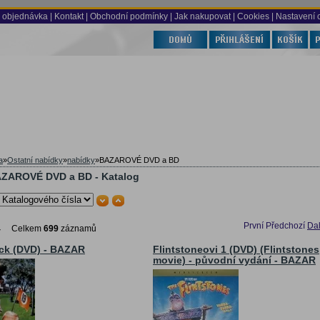
 objednávka
|
Kontakt
|
Obchodní podmínky
|
Jak nakupovat
| Cookies
| Nastavení 
a
»
Ostatní nabídky
»
nabídky
»
BAZAROVÉ DVD a BD
ZAROVÉ DVD a BD - Katalog
První
Předchozí
Dal
4
Celkem
699
záznamů
ck (DVD) - BAZAR
Flintstoneovi 1 (DVD) (Flintstones
movie) - původní vydání - BAZAR