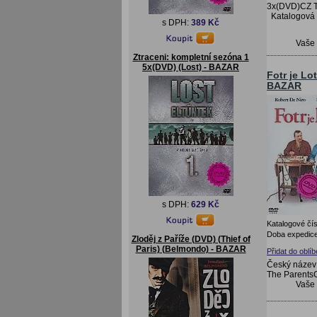
3x(DVD)CZ T
Katalogová
s DPH:
389 Kč
Vaše
Ztraceni: kompletní sezóna 1
5x(DVD) (Lost) - BAZAR
Fotr je Lo
BAZAR
s DPH:
629 Kč
Katalogové čís
Doba expedice
Zloděj z Paříže (DVD) (Thief of
Paris) (Belmondo) - BAZAR
Přidat do oblí
Český název: 
The ParentsC
Vaše