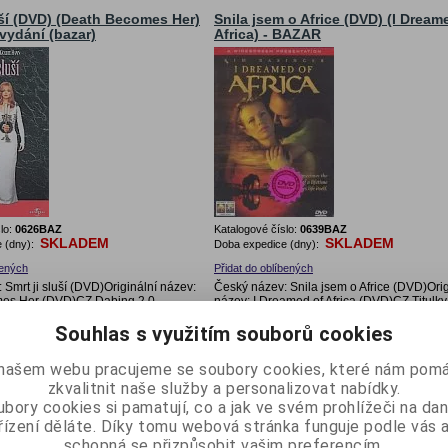
uší (DVD) (Death Becomes Her)
Snila jsem o Africe (DVD) (I Dream
vydání (bazar)
Africa) - BAZAR
lo:
0626BAZ
Katalogové číslo:
0639BAZ
SKLADEM
SKLADEM
 (dny):
Doba expedice (dny):
bených
Přidat do oblíbených
Smrt ji sluší (DVD)Originální název:
Český název: Snila jsem o Africe (DVD)Orig
es Her (DVD)CZ Dabing 2.0
název: I Dreamed of Africa (DVD)CZ Titulky
 cena s DPH:
169
Vaše cena s DPH:
239
Souhlas s využitím souborů cookies
mě hlídá (DVD) (Someone To
Crash (DVD) "Spader" - bazar
našem webu pracujeme se soubory cookies, které nám pomá
r Me) - BAZAR
zkvalitnit naše služby a personalizovat nabídky.
bory cookies si pamatují, co a jak ve svém prohlížeči na d
řízení děláte. Díky tomu webová stránka funguje podle vás a
schopná se přizpůsobit vašim preferencím.