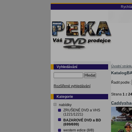
Rychlá
Úvodní stránk
Vyhledávání
KatalogBA
Hledat
Řadit podle:
Rozšířené vyhledávání
Strana
1
z
2
Kategorie
Caddysha
nabídky
ZRUŠENÉ DVD a VHS
(1221/1221)
BAZAROVÉ DVD a BD
(699/699)
western edice (8/8)