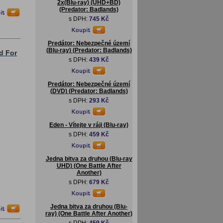
2x(Blu-ray) (UHD+BD)
(Predator: Badlands)
s DPH:
745 Kč
Predátor: Nebezpečné území
(Blu-ray) (Predator: Badlands)
d For
s DPH:
439 Kč
Predátor: Nebezpečné území
(DVD) (Predator: Badlands)
s DPH:
293 Kč
Eden - Vítejte v ráji (Blu-ray)
s DPH:
459 Kč
Jedna bitva za druhou (Blu-ray
UHD) (One Battle After
Another)
s DPH:
679 Kč
Jedna bitva za druhou (Blu-
ray) (One Battle After Another)