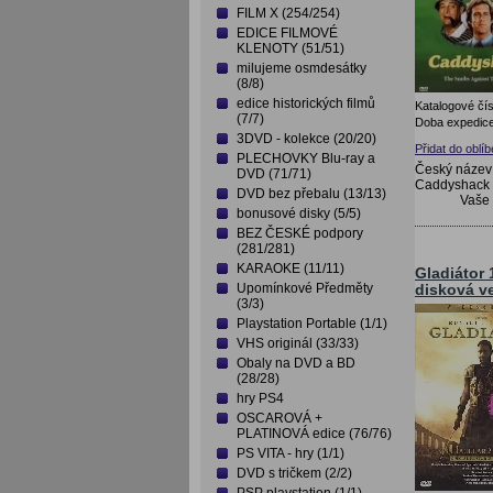
FILM X (254/254)
EDICE FILMOVÉ
KLENOTY (51/51)
milujeme osmdesátky
(8/8)
edice historických filmů
Katalogové čís
(7/7)
Doba expedice
3DVD - kolekce (20/20)
Přidat do oblí
PLECHOVKY Blu-ray a
Český název
DVD (71/71)
Caddyshack 
DVD bez přebalu (13/13)
Vaše
bonusové disky (5/5)
BEZ ČESKÉ podpory
(281/281)
KARAOKE (11/11)
Gladiátor 
Upomínkové Předměty
disková v
(3/3)
Playstation Portable (1/1)
VHS originál (33/33)
Obaly na DVD a BD
(28/28)
hry PS4
OSCAROVÁ +
PLATINOVÁ edice (76/76)
PS VITA - hry (1/1)
DVD s tričkem (2/2)