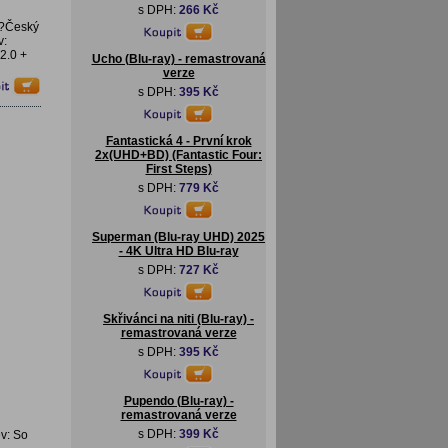
s DPH:
266 Kč
r?Český
v:
2.0 +
Ucho (Blu-ray) - remastrovaná
verze
s DPH:
395 Kč
Fantastická 4 - První krok
2x(UHD+BD) (Fantastic Four:
First Steps)
s DPH:
779 Kč
Superman (Blu-ray UHD) 2025
- 4K Ultra HD Blu-ray
s DPH:
727 Kč
Skřivánci na niti (Blu-ray) -
remastrovaná verze
s DPH:
395 Kč
Pupendo (Blu-ray) -
remastrovaná verze
s DPH:
399 Kč
ev: So