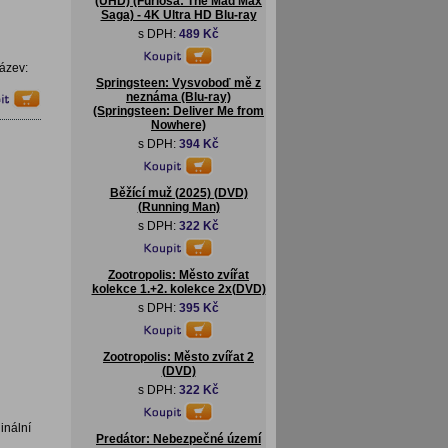
(UHD) (Furiosa: The Mad Max
Saga) - 4K Ultra HD Blu-ray
s DPH:
489 Kč
ázev:
Springsteen: Vysvoboď mě z
neznáma (Blu-ray)
(Springsteen: Deliver Me from
Nowhere)
s DPH:
394 Kč
Běžící muž (2025) (DVD)
(Running Man)
s DPH:
322 Kč
Zootropolis: Město zvířat
kolekce 1.+2. kolekce 2x(DVD)
s DPH:
395 Kč
Zootropolis: Město zvířat 2
(DVD)
s DPH:
322 Kč
inální
Predátor: Nebezpečné území