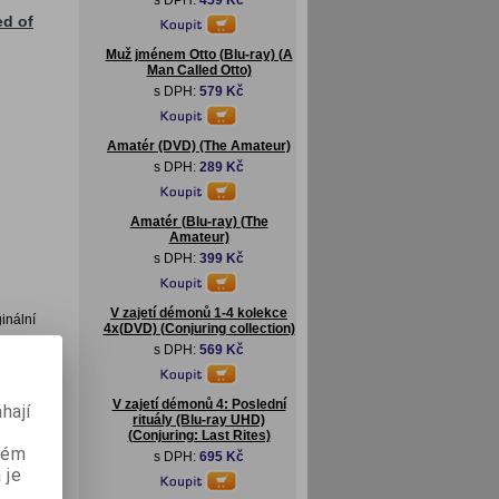
s DPH:
459 Kč
ed of
Muž jménem Otto (Blu-ray) (A
Man Called Otto)
s DPH:
579 Kč
Amatér (DVD) (The Amateur)
s DPH:
289 Kč
Amatér (Blu-ray) (The
Amateur)
s DPH:
399 Kč
V zajetí démonů 1-4 kolekce
inální
4x(DVD) (Conjuring collection)
s DPH:
569 Kč
V zajetí démonů 4: Poslední
hají
rituály (Blu-ray UHD)
(Conjuring: Last Rites)
aném
s DPH:
695 Kč
 je