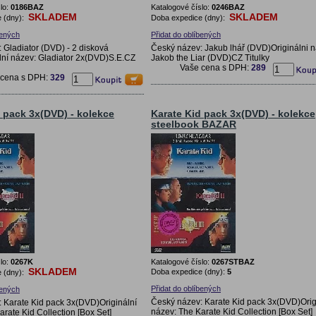
lo:
0186BAZ
Katalogové číslo:
0246BAZ
SKLADEM
SKLADEM
 (dny):
Doba expedice (dny):
bených
Přidat do oblíbených
 Gladiator (DVD) - 2 disková
Český název: Jakub lhář (DVD)Originálni n
lní název: Gladiator 2x(DVD)S.E.CZ
Jakob the Liar (DVD)CZ Titulky
Vaše cena s DPH:
289
 cena s DPH:
329
 pack 3x(DVD) - kolekce
Karate Kid pack 3x(DVD) - kolekce
steelbook BAZAR
lo:
0267K
Katalogové číslo:
0267STBAZ
SKLADEM
Doba expedice (dny):
5
 (dny):
Přidat do oblíbených
bených
Český název: Karate Kid pack 3x(DVD)Orig
 Karate Kid pack 3x(DVD)Originální
název: The Karate Kid Collection [Box Set]
rate Kid Collection [Box Set]