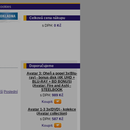
cookies
Celková cena nákupu
s DPH:
0 Kč
Doporučujeme
Avatar 3: Oheň a popel 3x(Blu-
ray) - bonus disk (4K UHD +
BLU-RAY + BD BONUS)
(Avatar: Fire and Ash) -
STEELBOOK
ší
Poslední
s DPH:
989 Kč
Avatar 1-3 3x(DVD) - kolekce
(Avatar collection)
s DPH:
587 Kč