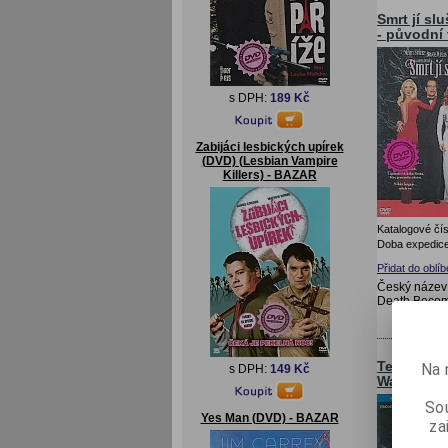
Smrt jí sl
- původní 
s DPH:
189 Kč
Zabijáci lesbických upírek
(DVD) (Lesbian Vampire
Killers) - BAZAR
Katalogové čís
Doba expedice
Přidat do oblí
Český název: 
Death Becom
Vaše
Ten, kdo 
Na 
s DPH:
149 Kč
Watch Ove
Sou
Yes Man (DVD) - BAZAR
za