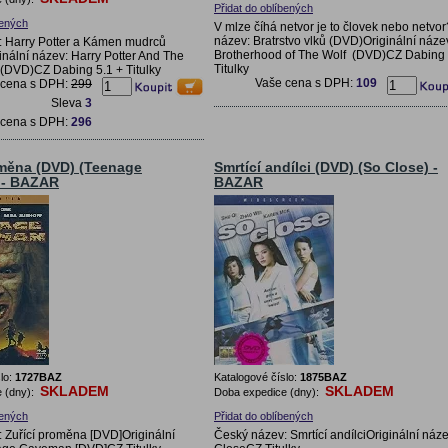
Přidat do oblíbených
bených
V mlze číhá netvor je to človek nebo netvo
název: Bratrstvo vlků (DVD)Originální náze
: Harry Potter a Kámen mudrců
Brotherhood of The Wolf (DVD)CZ Dabing 
nální název: Harry Potter And The
Titulky
x(DVD)CZ Dabing 5.1 + Titulky
Vaše cena s DPH:
109
 cena s DPH:
299
Sleva
3
 cena s DPH:
296
oměna (DVD) (Teenage
Smrtící andílci (DVD) (So Close) -
 - BAZAR
BAZAR
lo:
1727BAZ
Katalogové číslo:
1875BAZ
SKLADEM
SKLADEM
 (dny):
Doba expedice (dny):
bených
Přidat do oblíbených
 Zuřící proměna [DVD]Originální
Český název: Smrtící andílciOriginální náz