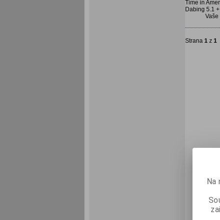
Time in Amer
Dabing 5.1 + 
Vaše
Strana
1
z
1
Na 
Sou
za