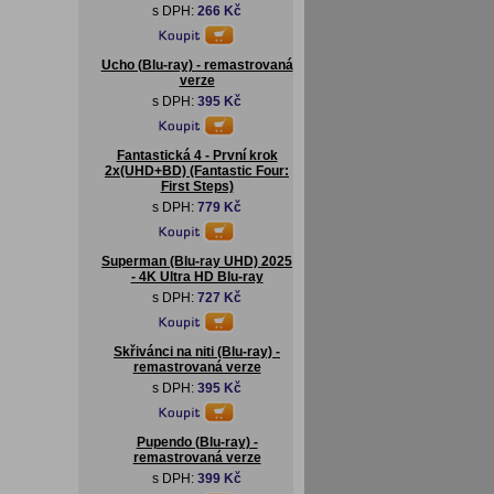
s DPH:
266 Kč
Ucho (Blu-ray) - remastrovaná
verze
s DPH:
395 Kč
Fantastická 4 - První krok
2x(UHD+BD) (Fantastic Four:
First Steps)
s DPH:
779 Kč
Superman (Blu-ray UHD) 2025
- 4K Ultra HD Blu-ray
s DPH:
727 Kč
Skřivánci na niti (Blu-ray) -
remastrovaná verze
s DPH:
395 Kč
Pupendo (Blu-ray) -
remastrovaná verze
s DPH:
399 Kč