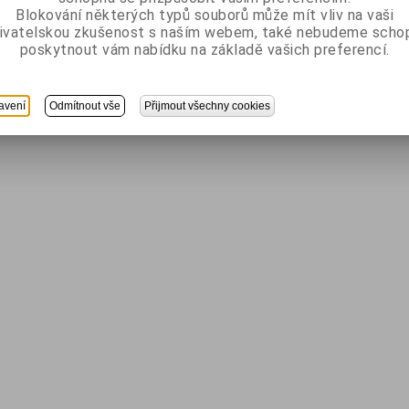
Blokování některých typů souborů může mít vliv na vaši
ivatelskou zkušenost s naším webem, také nebudeme scho
poskytnout vám nabídku na základě vašich preferencí.
avení
Odmítnout vše
Přijmout všechny cookies