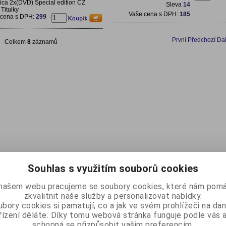
ica 2x(DVD) Special edition CZ
Sleva
14
Titulky
Vaše cena s DPH:
185
 cena s DPH:
299
První
Předchozí
Dal
Celkem
8
záznamů
Souhlas s využitím souborů cookies
našem webu pracujeme se soubory cookies, které nám pomá
zkvalitnit naše služby a personalizovat nabídky.
bory cookies si pamatují, co a jak ve svém prohlížeči na d
řízení děláte. Díky tomu webová stránka funguje podle vás a
schopná se přizpůsobit vašim preferencím.