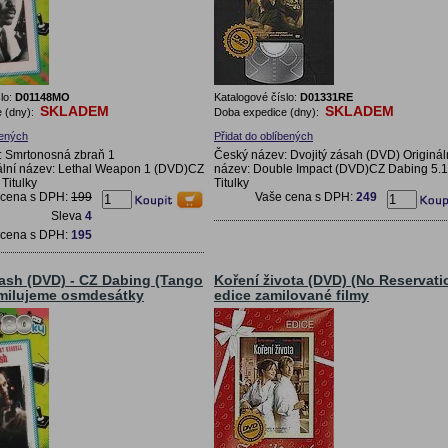
lo:
D01148MO
Katalogové číslo:
D01331RE
SKLADEM
SKLADEM
 (dny):
Doba expedice (dny):
bených
Přidat do oblíbených
: Smrtonosná zbraň 1
Český název: Dvojitý zásah (DVD) Originál
ální název: Lethal Weapon 1 (DVD)CZ
název: Double Impact (DVD)CZ Dabing 5.1
Titulky
Titulky
 cena s DPH:
199
Vaše cena s DPH:
249
Sleva
4
 cena s DPH:
195
ash (DVD) - CZ Dabing (Tango
Koření života (DVD) (No Reservati
 milujeme osmdesátky
edice zamilované filmy