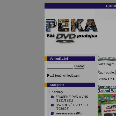
Rychlá
Úvodní stránk
Vyhledávání
Katalogmi
Hledat
Řadit podle:
Rozšířené vyhledávání
Strana
1
z
1
Kategorie
Smrtonosn
(Lethal W
nabídky
ZRUŠENÉ DVD a VHS
(1221/1221)
BAZAROVÉ DVD a BD
(698/698)
western edice (8/8)