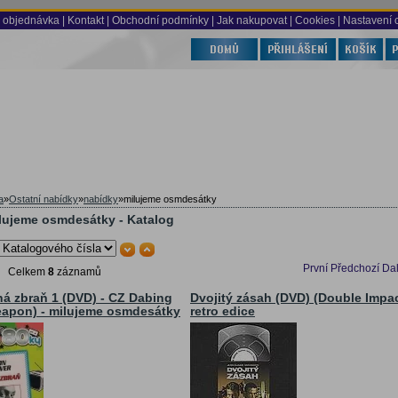
 objednávka
|
Kontakt
|
Obchodní podmínky
|
Jak nakupovat
| Cookies
| Nastavení 
a
»
Ostatní nabídky
»
nabídky
»
milujeme osmdesátky
lujeme osmdesátky - Katalog
První
Předchozí
Dal
Celkem
8
záznamů
á zbraň 1 (DVD) - CZ Dabing
Dvojitý zásah (DVD) (Double Impac
eapon) - milujeme osmdesátky
retro edice