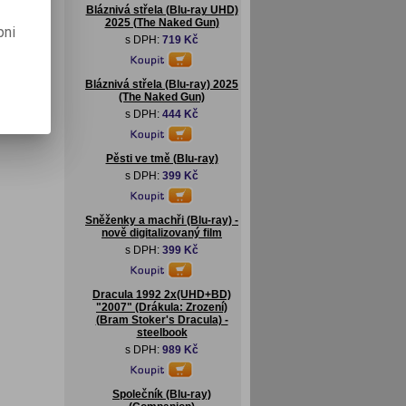
Bláznivá střela (Blu-ray UHD)
2025 (The Naked Gun)
pni
s DPH:
719 Kč
Bláznivá střela (Blu-ray) 2025
(The Naked Gun)
s DPH:
444 Kč
Pěsti ve tmě (Blu-ray)
s DPH:
399 Kč
Sněženky a machři (Blu-ray) -
nově digitalizovaný film
s DPH:
399 Kč
Dracula 1992 2x(UHD+BD)
"2007" (Drákula: Zrození)
(Bram Stoker's Dracula) -
steelbook
s DPH:
989 Kč
Společník (Blu-ray)