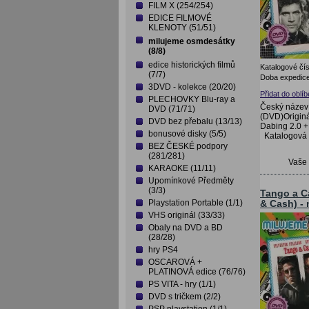
FILM X (254/254)
EDICE FILMOVÉ
KLENOTY (51/51)
milujeme osmdesátky
(8/8)
edice historických filmů
Katalogové čís
(7/7)
Doba expedice
3DVD - kolekce (20/20)
Přidat do oblí
PLECHOVKY Blu-ray a
Český název
DVD (71/71)
(DVD)Origin
DVD bez přebalu (13/13)
Dabing 2.0 + 
bonusové disky (5/5)
Katalogová
BEZ ČESKÉ podpory
(281/281)
Vaše
KARAOKE (11/11)
Upomínkové Předměty
(3/3)
Tango a C
Playstation Portable (1/1)
& Cash) -
VHS originál (33/33)
Obaly na DVD a BD
(28/28)
hry PS4
OSCAROVÁ +
PLATINOVÁ edice (76/76)
PS VITA - hry (1/1)
DVD s tričkem (2/2)