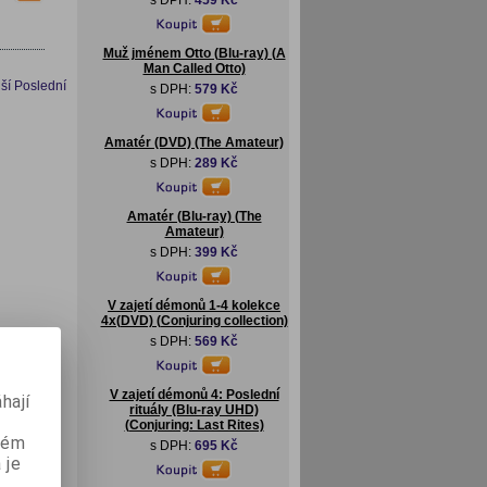
s DPH:
459 Kč
Muž jménem Otto (Blu-ray) (A
Man Called Otto)
ší
Poslední
s DPH:
579 Kč
Amatér (DVD) (The Amateur)
s DPH:
289 Kč
Amatér (Blu-ray) (The
Amateur)
s DPH:
399 Kč
V zajetí démonů 1-4 kolekce
4x(DVD) (Conjuring collection)
s DPH:
569 Kč
V zajetí démonů 4: Poslední
hají
rituály (Blu-ray UHD)
(Conjuring: Last Rites)
aném
s DPH:
695 Kč
 je