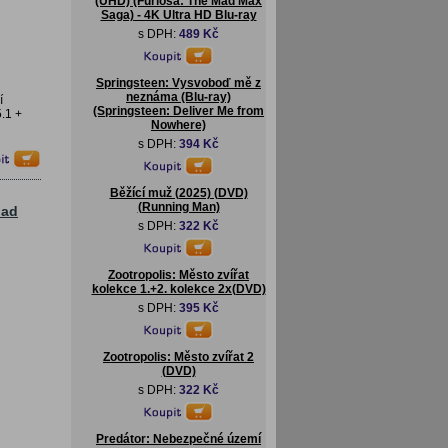
(UHD) (Furiosa: The Mad Max
Saga) - 4K Ultra HD Blu-ray
s DPH:
489 Kč
Springsteen: Vysvoboď mě z
neznáma (Blu-ray)
í
(Springsteen: Deliver Me from
.1 +
Nowhere)
s DPH:
394 Kč
Běžící muž (2025) (DVD)
(Running Man)
Mad
s DPH:
322 Kč
Zootropolis: Město zvířat
kolekce 1.+2. kolekce 2x(DVD)
s DPH:
395 Kč
Zootropolis: Město zvířat 2
(DVD)
s DPH:
322 Kč
Predátor: Nebezpečné území