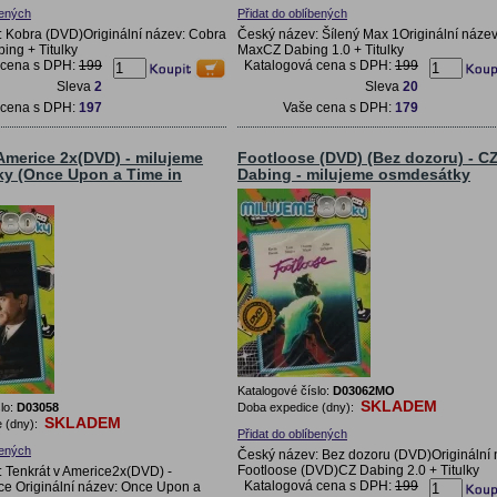
bených
Přidat do oblíbených
 Kobra (DVD)Originální název: Cobra
Český název: Šílený Max 1Originální náze
ng + Titulky
MaxCZ Dabing 1.0 + Titulky
 cena s DPH:
199
Katalogová cena s DPH:
199
Sleva
2
Sleva
20
 cena s DPH:
197
Vaše cena s DPH:
179
Americe 2x(DVD) - milujeme
Footloose (DVD) (Bez dozoru) - C
y (Once Upon a Time in
Dabing - milujeme osmdesátky
Katalogové číslo:
D03062MO
SKLADEM
lo:
D03058
Doba expedice (dny):
SKLADEM
 (dny):
Přidat do oblíbených
bených
Český název: Bez dozoru (DVD)Originální 
Footloose (DVD)CZ Dabing 2.0 + Titulky
 Tenkrát v Americe2x(DVD) -
Katalogová cena s DPH:
199
ice Originální název: Once Upon a