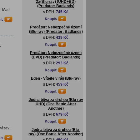
2x(Blu-ray) (UHD+BD)
(Predator: Badlands)
v: Mad
s DPH:
745 Kč
Predátor: Nebezpečné území
(Blu-ray) (Predator: Badlands)
s DPH:
439 Kč
Z
Predátor: Nebezpečné území
(DVD) (Predator: Badlands)
s DPH:
293 Kč
Eden - Vítejte v ráji (Blu-ray)
s DPH:
459 Kč
Jedna bitva za druhou (Blu-ray
UHD) (One Battle After
Another)
s DPH:
679 Kč
název:
Jedna bitva za druhou (Blu-
ray) (One Battle After Another)