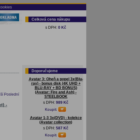
cookies
Celková cena nákupu
s DPH:
0 Kč
Doporučujeme
Avatar 3: Oheň a popel 3x(Blu-
ray) - bonus disk (4K UHD +
BLU-RAY + BD BONUS)
(Avatar: Fire and Ash) -
ší
Poslední
STEELBOOK
s DPH:
989 Kč
t) -
Avatar 1-3 3x(DVD) - kolekce
(Avatar collection)
s DPH:
587 Kč