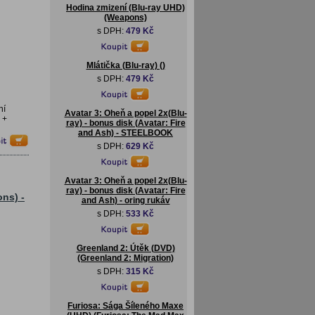
Hodina zmizení (Blu-ray UHD)
(Weapons)
s DPH:
479 Kč
Mlátička (Blu-ray) ()
s DPH:
479 Kč
ní
Avatar 3: Oheň a popel 2x(Blu-
 +
ray) - bonus disk (Avatar: Fire
and Ash) - STEELBOOK
s DPH:
629 Kč
Avatar 3: Oheň a popel 2x(Blu-
ray) - bonus disk (Avatar: Fire
ons) -
and Ash) - oring rukáv
s DPH:
533 Kč
Greenland 2: Útěk (DVD)
(Greenland 2: Migration)
s DPH:
315 Kč
Furiosa: Sága Šíleného Maxe