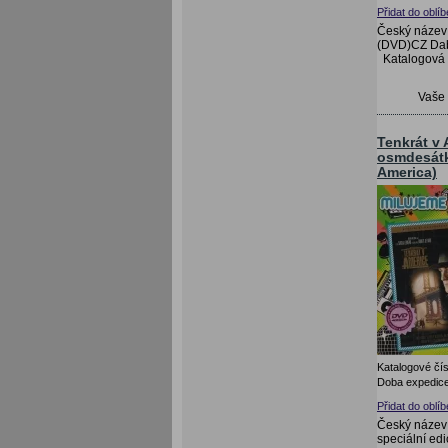
Přidat do oblí
Český název:
(DVD)CZ Dabi
Katalogová
Vaše
Tenkrát v 
osmdesátk
America)
Katalogové čís
Doba expedice
Přidat do oblí
Český název:
speciální ed