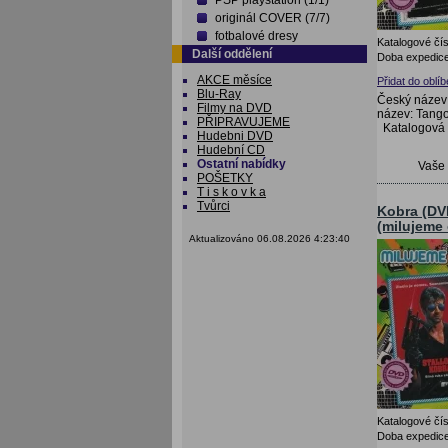
PSP playstation (1/1)
originál COVER (7/7)
fotbalové dresy
Katalogové čís
Další oddělení
Doba expedice
AKCE měsíce
Přidat do oblí
Blu-Ray
Český název:
Filmy na DVD
název: Tango
PŘIPRAVUJEME
Katalogová
Hudebni DVD
Hudební CD
Ostatní nabídky
Vaše
POŠETKY
T i s k o v k a
Tvůrci
Kobra (DV
(milujeme
Aktualizováno 06.08.2026 4:23:40
Katalogové čís
Doba expedice