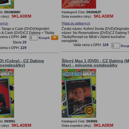
lo:
D01965MO
Katalogové číslo:
D02506ZF
SKLADEM
SKLADEM
 (dny):
Doba expedice (dny):
bených
Přidat do oblíbených
 Tango a Cash (DVD)Originální
Český název: Koření života (DVD)Origináln
 & Cash (DVD)CZ Dabing + Titulky
název: No Reservations (DVD)CZ Dabing 5
 cena s DPH:
249
TitulkyRecept na štěstí v žádné kuchařce
nenajdete.
Sleva
20
Vaše cena s DPH:
329
 cena s DPH:
229
D) (Cobra) - CZ Dabing
Šílený Max 1 (DVD) - CZ Dabing (
 osmdesátky)
Max) - milujeme osmdesátky
lo:
D03051
Katalogové číslo:
D03055
SKLADEM
SKLADEM
 (dny):
Doba expedice (dny):