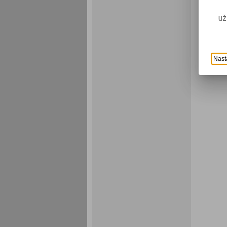
už
Nast