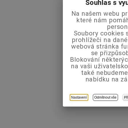
Souhlas s vy
Na našem webu pra
které nám pomáha
person
Soubory cookies s
prohlížeči na dané
webová stránka fu
se přizpůso
Blokování některýc
na vaši uživatels
také nebudeme
nabídku na zá
Nastavení
Odmítnout vše
Př