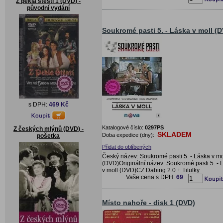
Z pekla štěstí 1 (DVD) -
původní vydání
Soukromé pasti 5. - Láska v moll (
s DPH:
469 Kč
Katalogové číslo:
0297PS
Z českých mlýnů (DVD) -
SKLADEM
Doba expedice (dny):
pošetka
Přidat do oblíbených
Český název: Soukromé pasti 5. - Láska v mo
(DVD)Originální název: Soukromé pasti 5. - 
v moll (DVD)CZ Dabing 2.0 + Titulky
Vaše cena s DPH:
69
Místo nahoře - disk 1 (DVD)