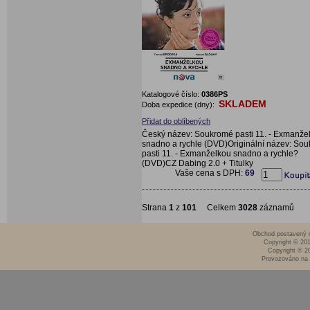
Katalogové číslo:
0386PS
SKLADEM
Doba expedice (dny):
Přidat do oblíbených
Český název: Soukromé pasti 11. - Exmanže
snadno a rychle (DVD)Originální název: So
pasti 11. - Exmanželkou snadno a rychle?
(DVD)CZ Dabing 2.0 + Titulky
Vaše cena s DPH:
69
Strana
1
z
101
Celkem
3028
záznamů
Obchod postavený n
Copyright © 20
Copyright © 2
Provozováno na