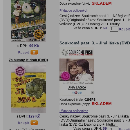
SKLADEM
Doba expedice (dny):
Přidat do oblíbených
Český název: Soukromé pasti 1. - Něžný vetř
(DVD)Originální název: Soukromé pasti 1. -
vetřelec (DVD)CZ Dabing 2.0 + Titulky
Vaše cena s DPH:
69
Soukromé pasti 3. - Jiná láska (DVD
s DPH:
99 Kč
Za humny je drak (DVD)
Katalogové číslo:
0295PS
SKLADEM
Doba expedice (dny):
Přidat do oblíbených
Český název: Soukromé pasti 3. - Jiná láska
s DPH:
129 Kč
(DVD)Originální název: Soukromé pasti 3. - 
láska (DVD)CZ Dabing 2.0 + Titulky
Vaše cena s DPH:
69