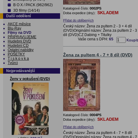
B O X / PACK (962/962)
Katalogové číslo:
0002PS
3D filmy (14/14)
SKLADEM
Doba expedice (dny):
Další oddělení
Přidat do oblíbených
AKCE měsíce
Český název: Žena za pultem 2 - 3 + 4 díl
Blu-Ray
(DVD)Originální název: Žena za pultem 2 - 3
Filmy na DVD
díl (DVD)CZ Dabing + Titulky
PŘIPRAVUJEME
Vaše cena s DPH:
65
Hudebni DVD
Hudební CD
Ostatní nabídky
POŠETKY
Žena za pultem 4 - 7 + 8 díl (DVD)
T i s k o v k a
Tvůrci
Nejprodávanější
Ženy v pokušení (DVD)
Katalogové číslo:
0004PS
SKLADEM
Doba expedice (dny):
Přidat do oblíbených
Český název: Žena za pultem 4 - 7 + 8 díl
(DVD)Originální název: Žena za pultem 4 - 7