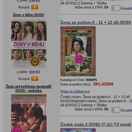
s DPH:
239 Kč
díl (DVD)CZ Dabing + Titulky
Vaše cena s DPH:
89
Ženy v běhu (DVD)
Žena za pultem 6 - 11 + 12 díl (DVD)
s DPH:
119 Kč
Katalogové číslo:
0006PS
SKLADEM
Doba expedice (dny):
Ženu ani květinou neuhodíš
(DVD) - pošetka
Přidat do oblíbených
Český název: Žena za pultem 6 - 11 + 12 díl
(DVD)Originální název: Žena za pultem 6 - 1
díl (DVD)CZ Dabing + Titulky
Vaše cena s DPH:
89
Česká soda 2 (DVD) (7-11) TV seriál