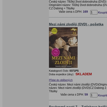
Český název: Těžký život dobrodruha (DVD)
Originální název: Těžký život dobrodruha (D
CZ Dabing + Titulky
Vaše cena s DPH:
169
Mezi námi zloději (DVD) - pošetka
Katalogové číslo:
0371PS
SKLADEM
Doba expedice (dny):
Přidat do oblíbených
Český název: Mezi námi zloději (DVD)Origin
název: Mezi námi zloději (DVD)CZ Dabing 2.
Titulky
Vaše cena s DPH:
59
Soukromé pasti 7. - Tatínkova holč