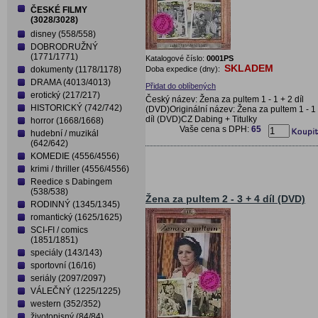
ČESKÉ FILMY
(3028/3028)
disney (558/558)
DOBRODRUŽNÝ
(1771/1771)
Katalogové číslo:
0001PS
SKLADEM
Doba expedice (dny):
dokumenty (1178/1178)
DRAMA (4013/4013)
Přidat do oblíbených
erotický (217/217)
Český název: Žena za pultem 1 - 1 + 2 díl
HISTORICKÝ (742/742)
(DVD)Originální název: Žena za pultem 1 - 1
díl (DVD)CZ Dabing + Titulky
horror (1668/1668)
Vaše cena s DPH:
65
hudební / muzikál
(642/642)
KOMEDIE (4556/4556)
krimi / thriller (4556/4556)
Reedice s Dabingem
(538/538)
Žena za pultem 2 - 3 + 4 díl (DVD)
RODINNÝ (1345/1345)
romantický (1625/1625)
SCI-FI / comics
(1851/1851)
speciály (143/143)
sportovní (16/16)
seriály (2097/2097)
VÁLEČNÝ (1225/1225)
western (352/352)
životopisný (84/84)