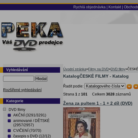
Rychlá objednávka
|
Kontakt
|
Obchodn
Úvodní stránka
»
Filmy na DVD
»
DVD filmy
»
ČESKÉ
Vyhledávání
KatalogČESKÉ FILMY - Katalog
Hledat
Řadit podle:
Rozšířené vyhledávání
Strana
1
z
101
Celkem
3028
záznamů
Kategorie
Žena za pultem 1 - 1 + 2 díl (DVD)
DVD filmy
AKČNÍ (3291/3291)
animované / DĚTSKÉ
(2957/2957)
CVIČENÍ (70/70)
časopis s DVD (12/12)