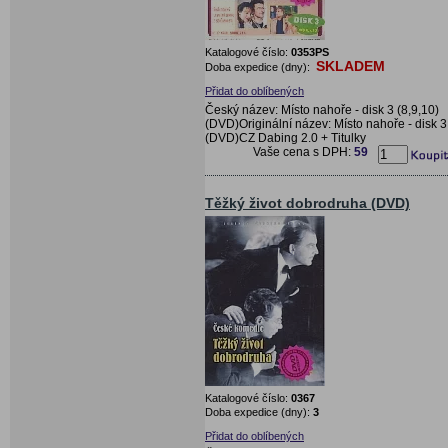
Katalogové číslo:
0353PS
SKLADEM
Doba expedice (dny):
Přidat do oblíbených
Český název: Místo nahoře - disk 3 (8,9,10)
(DVD)Originální název: Místo nahoře - disk 3
(DVD)CZ Dabing 2.0 + Titulky
Vaše cena s DPH:
59
Těžký život dobrodruha (DVD)
Katalogové číslo:
0367
Doba expedice (dny):
3
Přidat do oblíbených