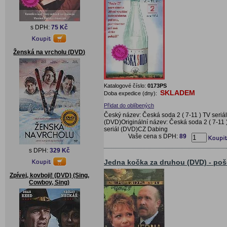
s DPH:
75 Kč
Ženská na vrcholu (DVD)
Katalogové číslo:
0173PS
SKLADEM
Doba expedice (dny):
Přidat do oblíbených
Český název: Česká soda 2 ( 7-11 ) TV seriál
(DVD)Originální název: Česká soda 2 ( 7-11 
seriál (DVD)CZ Dabing
Vaše cena s DPH:
89
s DPH:
329 Kč
Jedna kočka za druhou (DVD) - poš
Zpívej, kovboji! (DVD) (Sing,
Cowboy, Sing)