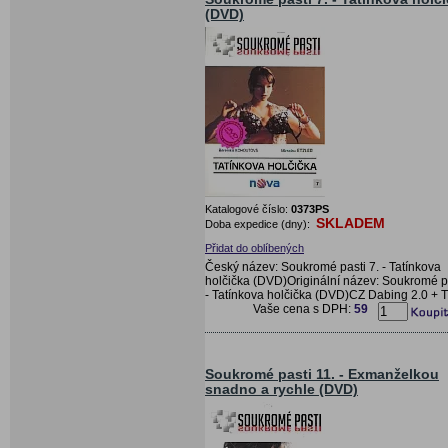
(DVD)
Katalogové číslo:
0373PS
SKLADEM
Doba expedice (dny):
Přidat do oblíbených
Český název: Soukromé pasti 7. - Tatínkova
holčička (DVD)Originální název: Soukromé pa
- Tatínkova holčička (DVD)CZ Dabing 2.0 + T
Vaše cena s DPH:
59
Soukromé pasti 11. - Exmanželkou
snadno a rychle (DVD)