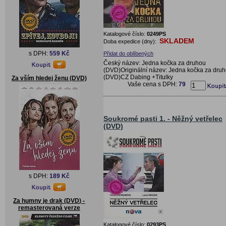
Katalogové číslo:
0249PS
SKLADEM
Doba expedice (dny):
s DPH:
559 Kč
Přidat do oblíbených
Český název: Jedna kočka za druhou
(DVD)Originální název: Jedna kočka za dru
(DVD)CZ Dabing +Titulky
Za vším hledej ženu (DVD)
Vaše cena s DPH:
79
Soukromé pasti 1. - Něžný vetřelec
(DVD)
s DPH:
189 Kč
Za humny je drak (DVD) -
remasterovaná verze
Katalogové číslo:
0293PS