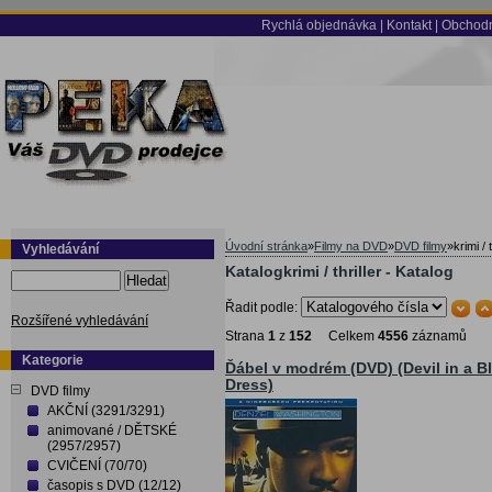
Rychlá objednávka
|
Kontakt
|
Obchodn
Úvodní stránka
»
Filmy na DVD
»
DVD filmy
»
krimi / t
Vyhledávání
Katalogkrimi / thriller - Katalog
Hledat
Řadit podle:
Rozšířené vyhledávání
Strana
1
z
152
Celkem
4556
záznamů
Kategorie
Ďábel v modrém (DVD) (Devil in a B
Dress)
DVD filmy
AKČNÍ (3291/3291)
animované / DĚTSKÉ
(2957/2957)
CVIČENÍ (70/70)
časopis s DVD (12/12)