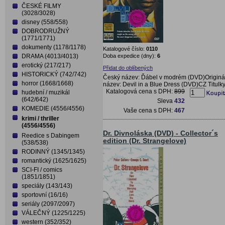
ČESKÉ FILMY
(3028/3028)
disney (558/558)
DOBRODRUŽNÝ
(1771/1771)
dokumenty (1178/1178)
Katalogové číslo:
0110
Doba expedice (dny):
6
DRAMA (4013/4013)
erotický (217/217)
Přidat do oblíbených
HISTORICKÝ (742/742)
Český název: Ďábel v modrém (DVD)Originá
horror (1668/1668)
název: Devil in a Blue Dress (DVD)CZ Titulk
Katalogová cena s DPH:
899
hudební / muzikál
(642/642)
Sleva
432
KOMEDIE (4556/4556)
Vaše cena s DPH:
467
krimi / thriller
(4556/4556)
Dr. Divnoláska (DVD) - Collector´s
Reedice s Dabingem
edition (Dr. Strangelove)
(538/538)
RODINNÝ (1345/1345)
romantický (1625/1625)
SCI-FI / comics
(1851/1851)
speciály (143/143)
sportovní (16/16)
seriály (2097/2097)
VÁLEČNÝ (1225/1225)
western (352/352)