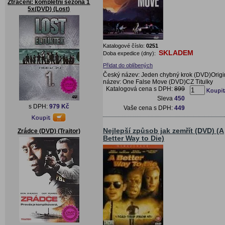
Ztraceni: kompletní sezóna 1
5x(DVD) (Lost)
Katalogové číslo:
0251
SKLADEM
Doba expedice (dny):
Přidat do oblíbených
Český název: Jeden chybný krok (DVD)Origi
název: One False Move (DVD)CZ Titulky
Katalogová cena s DPH:
899
Sleva
450
s DPH:
979 Kč
Vaše cena s DPH:
449
Nejlepší způsob jak zemřít (DVD) (A
Zrádce (DVD) (Traitor)
Better Way to Die)