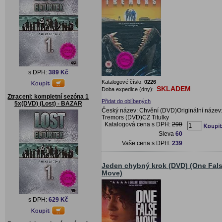
s DPH:
389 Kč
Katalogové číslo:
0226
SKLADEM
Doba expedice (dny):
Ztraceni: kompletní sezóna 1
Přidat do oblíbených
5x(DVD) (Lost) - BAZAR
Český název: Chvění (DVD)Originální název
Tremors (DVD)CZ Titulky
Katalogová cena s DPH:
299
Sleva
60
Vaše cena s DPH:
239
Jeden chybný krok (DVD) (One Fal
Move)
s DPH:
629 Kč