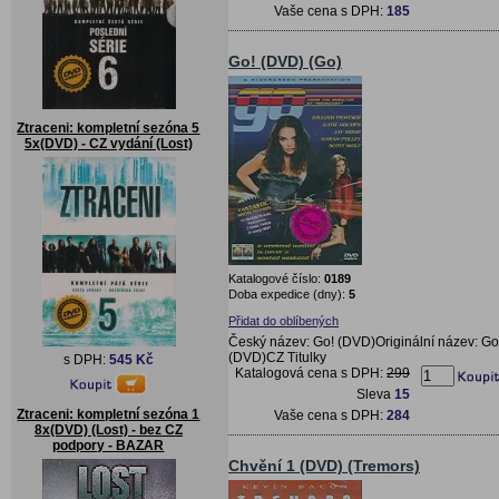
Vaše cena s DPH:
185
Go! (DVD) (Go)
Ztraceni: kompletní sezóna 5
5x(DVD) - CZ vydání (Lost)
Katalogové číslo:
0189
Doba expedice (dny):
5
Přidat do oblíbených
Český název: Go! (DVD)Originální název: Go
(DVD)CZ Titulky
s DPH:
545 Kč
Katalogová cena s DPH:
299
Sleva
15
Ztraceni: kompletní sezóna 1
Vaše cena s DPH:
284
8x(DVD) (Lost) - bez CZ
podpory - BAZAR
Chvění 1 (DVD) (Tremors)