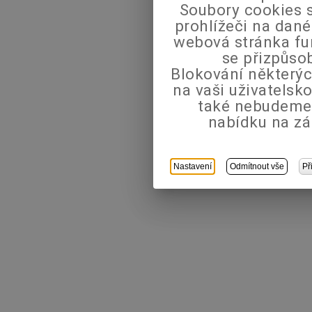
Soubory cookies s
prohlížeči na dané
webová stránka fu
se přizpůso
Blokování některýc
na vaši uživatels
také nebudeme
nabídku na zá
Nastavení
Odmítnout vše
Př