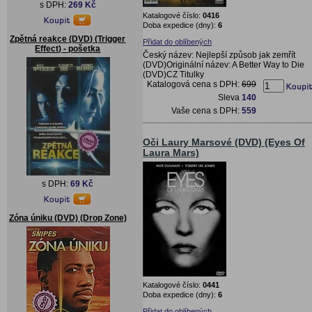
s DPH:
269 Kč
Katalogové číslo:
0416
Doba expedice (dny):
6
Zpětná reakce (DVD) (Trigger
Přidat do oblíbených
Effect) - pošetka
Český název: Nejlepší způsob jak zemřít
(DVD)Originální název: A Better Way to Die
(DVD)CZ Titulky
Katalogová cena s DPH:
699
Sleva
140
Vaše cena s DPH:
559
Oči Laury Marsové (DVD) (Eyes Of
Laura Mars)
s DPH:
69 Kč
Zóna úniku (DVD) (Drop Zone)
Katalogové číslo:
0441
Doba expedice (dny):
6
Přidat do oblíbených