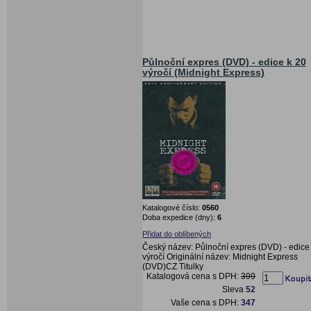
Půlnoční expres (DVD) - edice k 20
výročí (Midnight Express)
Katalogové číslo:
0560
Doba expedice (dny):
6
Přidat do oblíbených
Český název: Půlnoční expres (DVD) - edice
výročí Originální název: Midnight Express
(DVD)CZ Titulky
Katalogová cena s DPH:
399
Sleva
52
Vaše cena s DPH:
347