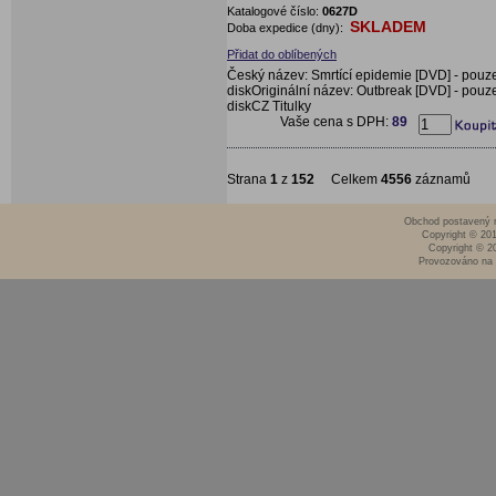
Katalogové číslo:
0627D
SKLADEM
Doba expedice (dny):
Přidat do oblíbených
Český název: Smrtící epidemie [DVD] - pouz
diskOriginální název: Outbreak [DVD] - pouz
diskCZ Titulky
Vaše cena s DPH:
89
Strana
1
z
152
Celkem
4556
záznamů
Obchod postavený n
Copyright © 20
Copyright © 2
Provozováno na