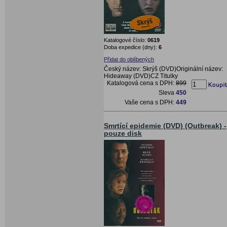
Katalogové číslo:
0619
Doba expedice (dny):
6
Přidat do oblíbených
Český název: Skrýš (DVD)Originální název:
Hideaway (DVD)CZ Titulky
Katalogová cena s DPH:
899
Sleva
450
Vaše cena s DPH:
449
Smrtící epidemie (DVD) (Outbreak) -
pouze disk