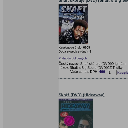
Shaft skóruje (DVD) (Shaft´s Big Sc
Katalogové číslo:
0609
Doba expedice (dny):
9
Přidat do oblíbených
Český název: Shaft skóruje (DVD)Originální
název: Shaft´s Big Score (DVD)CZ Titulky
Vaše cena s DPH:
499
Skrýš (DVD) (Hideaway)