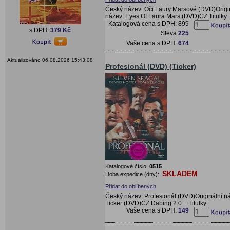
Český název: Oči Laury Marsové (DVD)Origi
název: Eyes Of Laura Mars (DVD)CZ Titulky
Katalogová cena s DPH:
899
s DPH:
379 Kč
Sleva
225
Vaše cena s DPH:
674
Aktualizováno 06.08.2026 15:43:08
Profesionál (DVD) (Ticker)
Katalogové číslo:
0515
SKLADEM
Doba expedice (dny):
Přidat do oblíbených
Český název: Profesionál (DVD)Originální n
Ticker (DVD)CZ Dabing 2.0 + Titulky
Vaše cena s DPH:
149