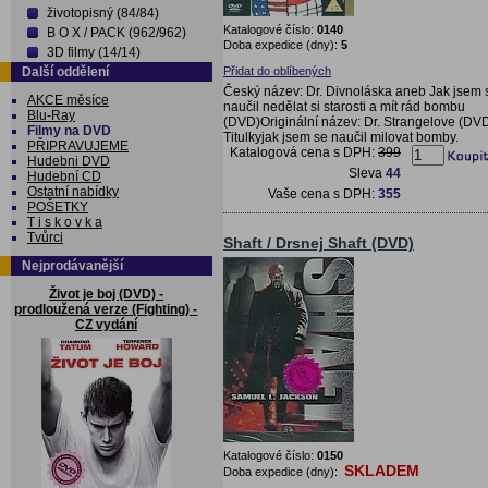
životopisný (84/84)
Katalogové číslo:
0140
B O X / PACK (962/962)
Doba expedice (dny):
5
3D filmy (14/14)
Přidat do oblíbených
Další oddělení
Český název: Dr. Divnoláska aneb Jak jsem 
AKCE měsíce
naučil nedělat si starosti a mít rád bombu
Blu-Ray
(DVD)Originální název: Dr. Strangelove (DV
Filmy na DVD
Titulkyjak jsem se naučil milovat bomby.
PŘIPRAVUJEME
Katalogová cena s DPH:
399
Hudebni DVD
Sleva
44
Hudební CD
Ostatní nabídky
Vaše cena s DPH:
355
POŠETKY
T i s k o v k a
Tvůrci
Shaft / Drsnej Shaft (DVD)
Nejprodávanější
Život je boj (DVD) -
prodloužená verze (Fighting) -
CZ vydání
Katalogové číslo:
0150
SKLADEM
Doba expedice (dny):