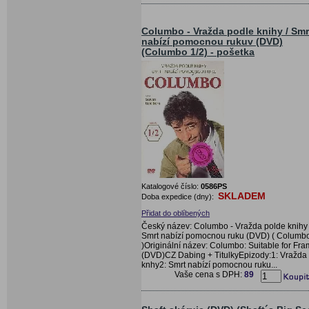
Columbo - Vražda podle knihy / Smr
nabízí pomocnou rukuv (DVD)
(Columbo 1/2) - pošetka
Katalogové číslo:
0586PS
SKLADEM
Doba expedice (dny):
Přidat do oblíbených
Český název: Columbo - Vražda polde knihy
Smrt nabízí pomocnou ruku (DVD) ( Columbo
)Originální název: Columbo: Suitable for Fra
(DVD)CZ Dabing + TitulkyEpizody:1: Vražda
knhy2: Smrt nabízí pomocnou ruku...
Vaše cena s DPH:
89