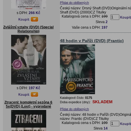
Přidat do oblíbených
Český název: Drsný Shaft (DVD)Originální n
Shaft (DVD) (2000)CZ Titulky
s DPH:
266 Kč
Katalogová cena s DPH:
199
Sleva
2
Zvláštní vztahy (DVD) (Special
Vaše cena s DPH:
197
Relationship)
48 hodin v Paříži (DVD) (Frantic)
s DPH:
197 Kč
Katalogové číslo:
0175
SKLADEM
Doba expedice (dny):
Ztraceni: kompletní sezóna 6
5x(DVD) (Lost) - vyprodané
Přidat do oblíbených
Český název: 48 hodin v Paříži (DVD)Originá
název: Frantic (DVD)CZ Titulky
Katalogová cena s DPH:
199
Sleva
14