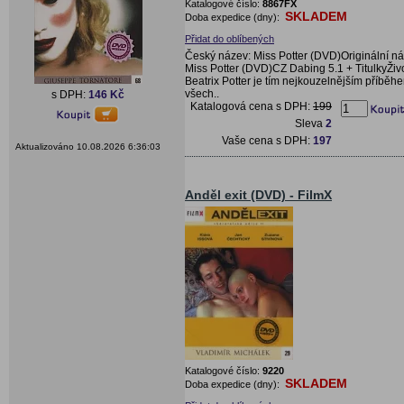
Katalogové číslo:
8867FX
SKLADEM
Doba expedice (dny):
Přidat do oblíbených
Český název: Miss Potter (DVD)Originální ná
Miss Potter (DVD)CZ Dabing 5.1 + TitulkyŽiv
Beatrix Potter je tím nejkouzelnějším příběh
všech..
s DPH:
146 Kč
Katalogová cena s DPH:
199
Sleva
2
Vaše cena s DPH:
197
Aktualizováno 10.08.2026 6:36:03
Anděl exit (DVD) - FilmX
Katalogové číslo:
9220
SKLADEM
Doba expedice (dny):