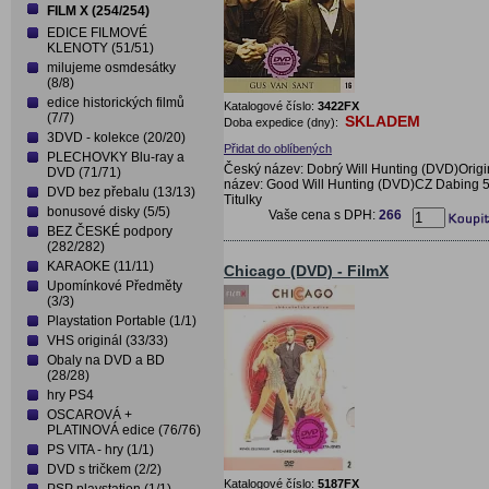
FILM X (254/254)
EDICE FILMOVÉ
KLENOTY (51/51)
milujeme osmdesátky
(8/8)
edice historických filmů
Katalogové číslo:
3422FX
(7/7)
SKLADEM
Doba expedice (dny):
3DVD - kolekce (20/20)
Přidat do oblíbených
PLECHOVKY Blu-ray a
Český název: Dobrý Will Hunting (DVD)Origi
DVD (71/71)
název: Good Will Hunting (DVD)CZ Dabing 5
DVD bez přebalu (13/13)
Titulky
bonusové disky (5/5)
Vaše cena s DPH:
266
BEZ ČESKÉ podpory
(282/282)
KARAOKE (11/11)
Chicago (DVD) - FilmX
Upomínkové Předměty
(3/3)
Playstation Portable (1/1)
VHS originál (33/33)
Obaly na DVD a BD
(28/28)
hry PS4
OSCAROVÁ +
PLATINOVÁ edice (76/76)
PS VITA - hry (1/1)
DVD s tričkem (2/2)
Katalogové číslo:
5187FX