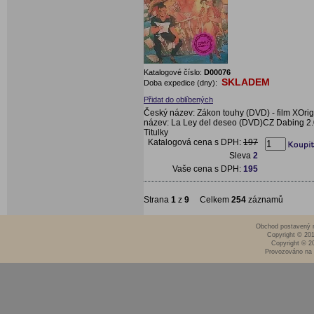
Katalogové číslo:
D00076
SKLADEM
Doba expedice (dny):
Přidat do oblíbených
Český název: Zákon touhy (DVD) - film XOrig
název: La Ley del deseo (DVD)CZ Dabing 2.
Titulky
Katalogová cena s DPH:
197
Sleva
2
Vaše cena s DPH:
195
Strana
1
z
9
Celkem
254
záznamů
Obchod postavený n
Copyright © 20
Copyright © 2
Provozováno na