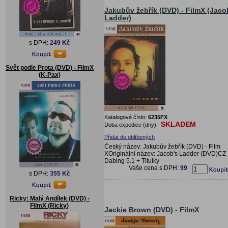
Jakubův žebřík (DVD) - FilmX (Jaco
Ladder)
s DPH:
249 Kč
Svět podle Prota (DVD) - FilmX
(K-Pax)
Katalogové číslo:
6235FX
SKLADEM
Doba expedice (dny):
Přidat do oblíbených
Český název: Jakubův žebřík (DVD) - Film
XOriginální název: Jacob's Ladder (DVD)CZ
Dabing 5.1 + Titulky
Vaše cena s DPH:
99
s DPH:
355 Kč
Ricky: Malý Andílek (DVD) -
FilmX (Ricky)
Jackie Brown (DVD) - FilmX