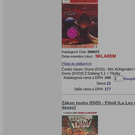
Katalogové číslo:
D00073
SKLADEM
Doba expedice (dny):
Přidat do oblíbených
Český název: Duna (DVD) - film XOriginální 
Dune (DVD)CZ Dabing 5.1 + Titulky
Katalogová cena s DPH:
199
Sleva
22
Vaše cena s DPH:
177
Zákon touhy (DVD) - FilmX (La Ley 
deseo)