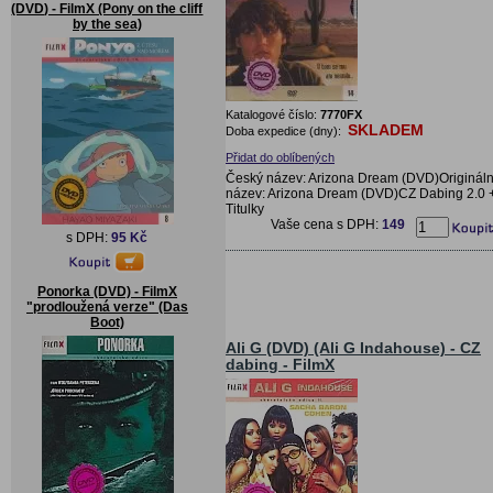
(DVD) - FilmX (Pony on the cliff
by the sea)
Katalogové číslo:
7770FX
SKLADEM
Doba expedice (dny):
Přidat do oblíbených
Český název: Arizona Dream (DVD)Origináln
název: Arizona Dream (DVD)CZ Dabing 2.0 
Titulky
Vaše cena s DPH:
149
s DPH:
95 Kč
Ponorka (DVD) - FilmX
"prodloužená verze" (Das
Boot)
Ali G (DVD) (Ali G Indahouse) - CZ
dabing - FilmX