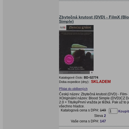
Zbytečná krutost (DVD) - FilmX (Bl
Simple)
Katalogové číslo:
BD-02774
SKLADEM
Doba expedice (dny):
Přidat do oblíbených
Český název: Zbytečná krutost (DVD) - Film-
XOriginální název: Blood Simple (DVD)CZ D
2.0 + TitulkyPrvní vražda je těžká. Pak už to 
všechno hladce.
Katalogová cena s DPH:
149
Sleva
2
Vaše cena s DPH:
147