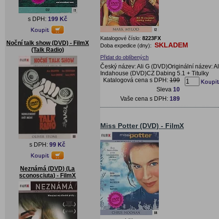
s DPH:
199 Kč
Katalogové číslo:
8223FX
Noční talk show (DVD) - FilmX
SKLADEM
Doba expedice (dny):
(Talk Radio)
Přidat do oblíbených
Český název: Ali G (DVD)Originální název: Al
Indahouse (DVD)CZ Dabing 5.1 + Titulky
Katalogová cena s DPH:
199
Sleva
10
Vaše cena s DPH:
189
Miss Potter (DVD) - FilmX
s DPH:
99 Kč
Neznámá (DVD) (La
sconosciuta) - FilmX