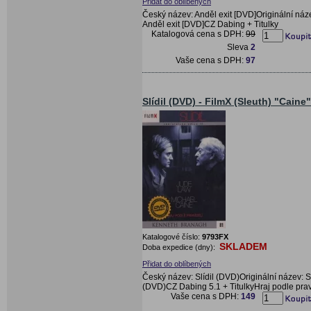
Přidat do oblíbených
Český název: Anděl exit [DVD]Originální náz
Anděl exit [DVD]CZ Dabing + Titulky
Katalogová cena s DPH:
99
Sleva
2
Vaše cena s DPH:
97
Slídil (DVD) - FilmX (Sleuth) "Caine"
Katalogové číslo:
9793FX
SKLADEM
Doba expedice (dny):
Přidat do oblíbených
Český název: Slídil (DVD)Originální název: S
(DVD)CZ Dabing 5.1 + TitulkyHraj podle prav
Vaše cena s DPH:
149