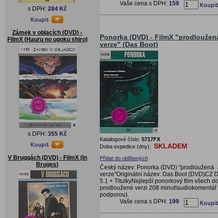
Vaše cena s DPH:
159
s DPH:
284 Kč
Zámek v oblacích (DVD) -
Ponorka (DVD) - FilmX "prodloužen
FilmX (Hauru no ugoku shiro)
verze" (Das Boot)
s DPH:
355 Kč
Katalogové číslo:
5717FX
SKLADEM
Doba expedice (dny):
V Bruggách (DVD) - FilmX (In
Přidat do oblíbených
Bruges)
Český název: Ponorka (DVD) "prodloužená
verze"Originální název: Das Boot (DVD)CZ 
5.1 + TitulkyNejlepší ponorkový film všech d
prodloužené verzi 208 minut!audiokomentář 
podporou).
Vaše cena s DPH:
199