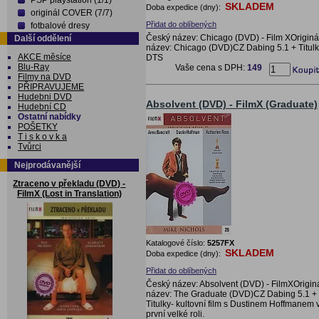
PSP playstation (1/1)
SKLADEM
Doba expedice (dny):
originál COVER (7/7)
Přidat do oblíbených
fotbalové dresy
Český název: Chicago (DVD) - Film XOriginá
Další oddělení
název: Chicago (DVD)CZ Dabing 5.1 + Titulk
AKCE měsíce
DTS
Blu-Ray
Vaše cena s DPH:
149
Filmy na DVD
PŘIPRAVUJEME
Hudebni DVD
Absolvent (DVD) - FilmX (Graduate)
Hudební CD
Ostatní nabídky
POŠETKY
T i s k o v k a
Tvůrci
Nejprodávanější
Ztraceno v překladu (DVD) -
FilmX (Lost in Translation)
Katalogové číslo:
5257FX
SKLADEM
Doba expedice (dny):
Přidat do oblíbených
Český název: Absolvent (DVD) - FilmXOrigin
název: The Graduate (DVD)CZ Dabing 5.1 +
Titulky- kultovní film s Dustinem Hoffmanem 
první velké roli.