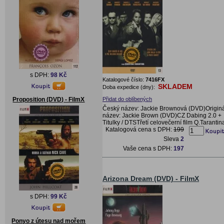
s DPH:
98 Kč
Katalogové číslo:
7416FX
SKLADEM
Doba expedice (dny):
Přidat do oblíbených
Proposition (DVD) - FilmX
Český název: Jackie Brownová (DVD)Originá
název: Jackie Brown (DVD)CZ Dabing 2.0 +
Titulky / DTSTřetí celovečerní film Q.Tarantin
Katalogová cena s DPH:
199
Sleva
2
Vaše cena s DPH:
197
Arizona Dream (DVD) - FilmX
s DPH:
99 Kč
Ponyo z útesu nad mořem