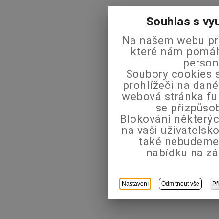
Souhlas s vy
Na našem webu pra
které nám pomáha
person
Soubory cookies s
prohlížeči na dané
webová stránka fu
se přizpůso
Blokování některýc
na vaši uživatels
také nebudeme
nabídku na zá
Nastavení
Odmítnout vše
Př