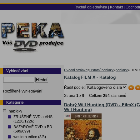
Rychlá objednávka
|
Kontakt
|
Obchodn
Úvodní stránka
»
Ostatní nabídky
»
nabídky
»
FILM 
Vyhledávání
KatalogFILM X - Katalog
Hledat
Řadit podle:
Rozšířené vyhledávání
Strana
1
z
9
Celkem
254
záznamů
Kategorie
Dobrý Will Hunting (DVD) - FilmX (
Will Hunting)
nabídky
ZRUŠENÉ DVD a VHS
(1226/1226)
BAZAROVÉ DVD a BD
(699/699)
western edice (8/8)