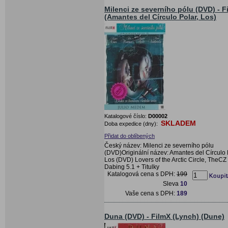
Milenci ze severního pólu (DVD) - F
(Amantes del Círculo Polar, Los)
Katalogové číslo:
D00002
SKLADEM
Doba expedice (dny):
Přidat do oblíbených
Český název: Milenci ze severního pólu
(DVD)Originální název: Amantes del Círculo 
Los (DVD) Lovers of the Arctic Circle, TheCZ
Dabing 5.1 + Titulky
Katalogová cena s DPH:
199
Sleva
10
Vaše cena s DPH:
189
Duna (DVD) - FilmX (Lynch) (Dune)