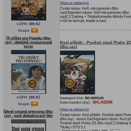
Přidat do oblíbených
Český název: Hoří, má panenko (Blu-
ray)Originální název: Hoří má panenko (Blu-
ray)CZ Dabing + TitulkyKomedie Miloše For
v níž se tancuje, krade a hasí.
s DPH:
395 Kč
Tři oříšky pro Popelku (Blu-
Kozí příběh - Pověsti staré Prahy 2
ray) - digitálně restaurovaná
verze
(Blu-ray)
s DPH:
195 Kč
Katalogové číslo:
BD-005912D
SKLADEM
Doba expedice (dny):
Přidat do oblíbených
Šíleně smutná princezna (Blu-
Český název: Kozí příběh: Pověsti staré Pra
ray) - nově digitalizovaný film
(Blu-ray) - dovoz DeOriginální název: Kozí př
Pověsti staré Prahy 2D (Blu-ray)CZ Dabing 5
Titulky / DTS 5.1