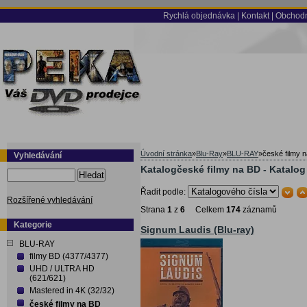
Rychlá objednávka
|
Kontakt
|
Obchodn
Úvodní stránka
»
Blu-Ray
»
BLU-RAY
»
české filmy 
Vyhledávání
Katalogčeské filmy na BD - Katalog
Hledat
Řadit podle:
Rozšířené vyhledávání
Strana
1
z
6
Celkem
174
záznamů
Kategorie
Signum Laudis (Blu-ray)
BLU-RAY
filmy BD (4377/4377)
UHD / ULTRA HD
(621/621)
Mastered in 4K (32/32)
české filmy na BD