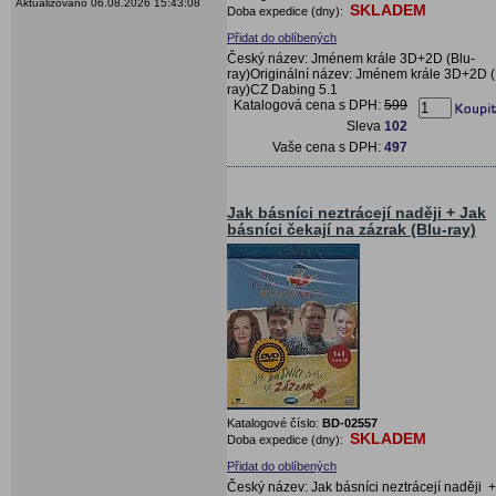
Aktualizováno 06.08.2026 15:43:08
SKLADEM
Doba expedice (dny):
Přidat do oblíbených
Český název: Jménem krále 3D+2D (Blu-
ray)Originální název: Jménem krále 3D+2D (
ray)CZ Dabing 5.1
Katalogová cena s DPH:
599
Sleva
102
Vaše cena s DPH:
497
Jak básníci neztrácejí naději + Jak
básníci čekají na zázrak (Blu-ray)
Katalogové číslo:
BD-02557
SKLADEM
Doba expedice (dny):
Přidat do oblíbených
Český název: Jak básníci neztrácejí naději +