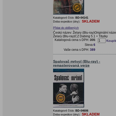
Katalogové číslo:
BD-04141
SKLADEM
Doba expedice (dny):
Přidat do oblíbených
Český název: Želary (Blu-ray)Originální náze
Želary (Blu-ray)CZ Dabing 5.1 + Titulky
Katalogová cena s DPH:
395
Sleva
6
Vaše cena s DPH:
389
Spalovač mrtvol (Blu-ray) -
remasterovaná verze
Katalogové číslo:
BD-04606
SKLADEM
Doba expedice (dny):