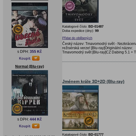
Katalogové číslo:
BD-01487
Doba expedice (dny):
99
Přidat do oblíbených
Český název: Tmavomodrý svět - Nezkrácen
režisérská verze! [Blu-ray]Originální název:
s DPH:
355 Kč
Tmavomodrý svět [Blu-ray]CZ Dabing 5.1 + Ti
Normal (Blu-ray)
Jménem krále 3D+2D (Blu-ray)
s DPH:
444 Kč
Katalogové číslo:
BD-01777