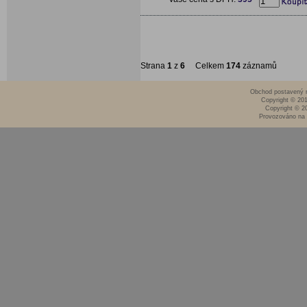
Strana
1
z
6
Celkem
174
záznamů
Obchod postavený n
Copyright © 20
Copyright © 2
Provozováno na