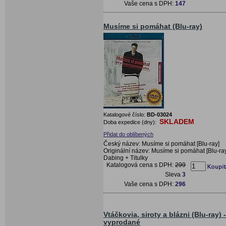
Vaše cena s DPH:
147
Musíme si pomáhat (Blu-ray)
Katalogové číslo:
BD-03024
SKLADEM
Doba expedice (dny):
Přidat do oblíbených
Český název: Musíme si pomáhat [Blu-ray]
Originální název: Musíme si pomáhat [Blu-ra
Dabing + Titulky
Katalogová cena s DPH:
299
Sleva
3
Vaše cena s DPH:
296
Vtáčkovia, siroty a blázni (Blu-ray) -
vyprodané