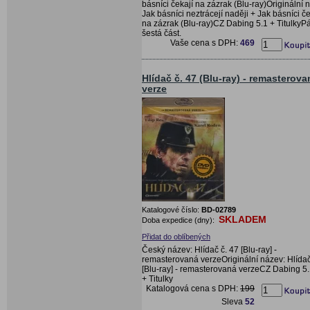
básníci čekají na zázrak (Blu-ray)Originální 
Jak básníci neztrácejí naději + Jak básníci če
na zázrak (Blu-ray)CZ Dabing 5.1 + TitulkyPá
šestá část.
Vaše cena s DPH:
469
Hlídač č. 47 (Blu-ray) - remasterova
verze
Katalogové číslo:
BD-02789
SKLADEM
Doba expedice (dny):
Přidat do oblíbených
Český název: Hlídač č. 47 [Blu-ray] -
remasterovaná verzeOriginální název: Hlídač
[Blu-ray] - remasterovaná verzeCZ Dabing 5.
+ Titulky
Katalogová cena s DPH:
199
Sleva
52