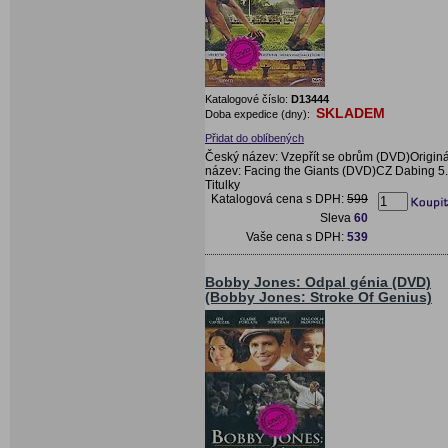
Katalogové číslo:
D13444
SKLADEM
Doba expedice (dny):
Přidat do oblíbených
Český název: Vzepřít se obrům (DVD)Originá
název: Facing the Giants (DVD)CZ Dabing 5.
Titulky
Katalogová cena s DPH:
599
Sleva
60
Vaše cena s DPH:
539
Bobby Jones: Odpal génia (DVD)
(Bobby Jones: Stroke Of Genius)