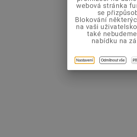
webová stránka fu
se přizpůso
Blokování některýc
na vaši uživatels
také nebudeme
nabídku na zá
Nastavení
Odmítnout vše
Př