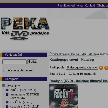
Rychlá objednávka
|
Kontakt
|
Obchodn
Úvodní stránka
»
Filmy na DVD
»
DVD filmy
»
sporto
Vyhledávání
Katalogsportovní - Katalog
Hledat
Řadit podle:
Rozšířené vyhledávání
Strana
1
z
1
Celkem
16
záznamů
Kategorie
Rocky 4 (DVD) - kolekce filmové kla
DVD filmy
AKČNÍ (3291/3291)
animované / DĚTSKÉ
(2957/2957)
CVIČENÍ (70/70)
časopis s DVD (11/11)