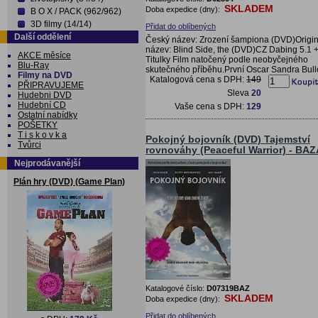
SKLADEM
Doba expedice (dny):
B O X / PACK (962/962)
3D filmy (14/14)
Přidat do oblíbených
Další oddělení
Český název: Zrození šampiona (DVD)Origin
název: Blind Side, the (DVD)CZ Dabing 5.1 
AKCE měsíce
Titulky Film natočený podle neobyčejného
Blu-Ray
skutečného příběhu.První Oscar Sandra Bull
Filmy na DVD
Katalogová cena s DPH:
149
PŘIPRAVUJEME
Sleva
20
Hudebni DVD
Hudební CD
Vaše cena s DPH:
129
Ostatní nabídky
POŠETKY
T i s k o v k a
Pokojný bojovník (DVD) Tajemství
Tvůrci
rovnováhy (Peaceful Warrior) - BA
Nejprodávanější
Plán hry (DVD) (Game Plan)
Katalogové číslo:
D07319BAZ
SKLADEM
Doba expedice (dny):
Přidat do oblíbených