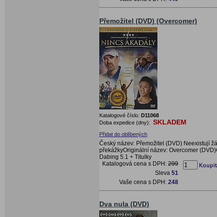
Přemožitel (DVD) (Overcomer)
Katalogové číslo:
D11068
SKLADEM
Doba expedice (dny):
Přidat do oblíbených
Český název: Přemožitel (DVD) Neexistují ž
překážkyOriginální název: Overcomer (DVD
Dabing 5.1 + Titulky
Katalogová cena s DPH:
299
Sleva
51
Vaše cena s DPH:
248
Dva nula (DVD)