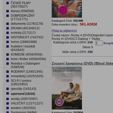
ČESKÉ FILMY
(3027/3027)
disney (558/558)
DOBRODRUŽNÝ
(1771/1771)
Katalogové číslo:
D01498
dokumenty (1178/1178)
SKLADEM
Doba expedice (dny):
DRAMA (4013/4013)
Přidat do oblíbených
erotický (217/217)
Český název: Rocky 4 (DVD)Originální náze
HISTORICKÝ (742/742)
Rocky IV (DVD)CZ Dabing + Titulky
horror (1668/1668)
Katalogová cena s DPH:
299
hudební / muzikál
Sleva
3
(642/642)
Vaše cena s DPH:
296
KOMEDIE (4556/4556)
krimi / thriller (4556/4556)
Zrození šampiona (DVD) (Blind Side
Reedice s Dabingem
(538/538)
RODINNÝ (1345/1345)
romantický (1625/1625)
SCI-FI / comics
(1852/1852)
speciály (143/143)
sportovní (16/16)
seriály (2097/2097)
VÁLEČNÝ (1227/1227)
western (352/352)
životopisný (84/84)
Katalogové číslo:
D02804