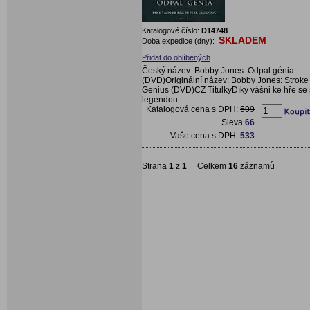
Katalogové číslo:
D14748
SKLADEM
Doba expedice (dny):
Přidat do oblíbených
Český název: Bobby Jones: Odpal génia
(DVD)Originální název: Bobby Jones: Stroke
Genius (DVD)CZ TitulkyDíky vášni ke hře se 
legendou.
Katalogová cena s DPH:
599
Sleva
66
Vaše cena s DPH:
533
Strana
1
z
1
Celkem
16
záznamů