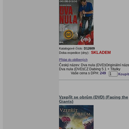
Katalogové číslo:
D12609
SKLADEM
Doba expedice (dny):
Přidat do oblíbených
Český název: Dva nula (DVD)Originální náze
Dva nula (DVD)CZ Dabing 5.1 + Titulky
Vaše cena s DPH:
249
Vzepřít se obrům (DVD) (Facing the
Giants)