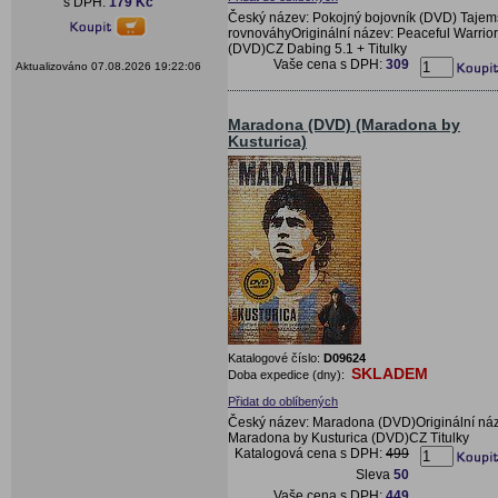
s DPH:
179 Kč
Český název: Pokojný bojovník (DVD) Tajems
rovnováhyOriginální název: Peaceful Warrior
(DVD)CZ Dabing 5.1 + Titulky
Vaše cena s DPH:
309
Aktualizováno 07.08.2026 19:22:06
Maradona (DVD) (Maradona by
Kusturica)
Katalogové číslo:
D09624
SKLADEM
Doba expedice (dny):
Přidat do oblíbených
Český název: Maradona (DVD)Originální ná
Maradona by Kusturica (DVD)CZ Titulky
Katalogová cena s DPH:
499
Sleva
50
Vaše cena s DPH:
449