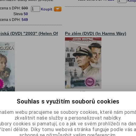
 cena s DPH:
599
Sleva
50
 cena s DPH:
549
jská (DVD) "2003" (Helen Of
Po zlém (DVD) (In Harms Way)
Katalogové číslo:
4416
SKLADEM
lo:
3952
Doba expedice (dny):
Souhlas s využitím souborů cookies
SKLADEM
 (dny):
Přidat do oblíbených
bených
Český název: Po zlém (DVD)Originální náze
našem webu pracujeme se soubory cookies, které nám pomá
Harms Way (DVD)CZ TitulkyČB - snímek
dzvěstí války.Český název: Helena
zkvalitnit naše služby a personalizovat nabídky.
Katalogová cena s DPH:
199
)Originální název: Helen Of Troy
bory cookies si pamatují, co a jak ve svém prohlížeči na d
lky
Sleva
2
 cena s DPH:
399
řízení děláte. Díky tomu webová stránka funguje podle vás a
Vaše cena s DPH:
197
Sleva
100
schopná se přizpůsobit vašim preferencím.