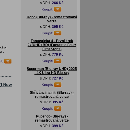
s DPH:
266 Kč
Ucho (Blu-ray) - remastrovaná
verze
s DPH:
395 Kč
Fantastická 4 - První krok
2x(UHD+BD) (Fantastic Four:
nální
First Steps)
A -
s DPH:
779 Kč
Superman (Blu-ray UHD) 2025
- 4K Ultra HD Blu-ray
s DPH:
727 Kč
(I Now
Skřivánci na niti (Blu-ray) -
remastrovaná verze
s DPH:
395 Kč
Pupendo (Blu-ray) -
remastrovaná verze
s DPH:
399 Kč