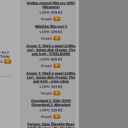
Hodina zmizení (Blu-ray UHD)
(Weapons)
s DPH:
479 Kč
Mlátička (Blu-ray) ()
s DPH:
479 Kč
Avatar 3: Oheň a popel 2x(Blu-
ray) - bonus disk (Avatar: Fire
 Act 2:
and Ash) - STEELBOOK
Titulky
s DPH:
629 Kč
Avatar 3: Oheň a popel 2x(Blu-
ray) - bonus disk (Avatar: Fire
and Ash) - oring rukáv
s DPH:
533 Kč
Greenland 2: Útěk (DVD)
(Greenland 2: Migration)
s DPH:
315 Kč
Furiosa: Sága Šíleného Maxe