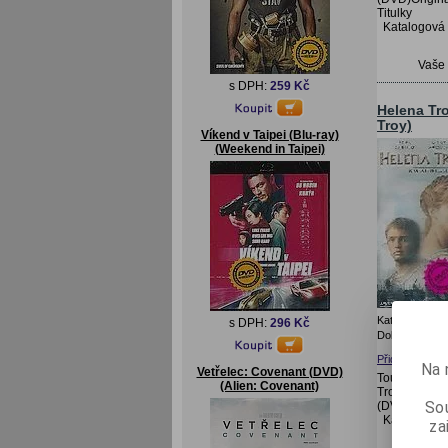
Titulky
Katalogová
Vaše
s DPH:
259 Kč
Helena Tro
Troy)
Víkend v Taipei (Blu-ray)
(Weekend in Taipei)
Katalogové čís
s DPH:
296 Kč
Doba expedice
Přidat do oblí
Na 
Vetřelec: Covenant (DVD)
Touha je pře
(Alien: Covenant)
Trojská (DVD
Sou
(DVD)CZ Titu
Katalogová
za