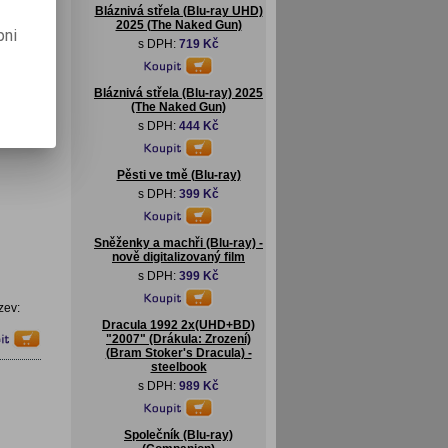
Bláznivá střela (Blu-ray UHD)
2025 (The Naked Gun)
pni
s DPH:
719 Kč
Bláznivá střela (Blu-ray) 2025
(The Naked Gun)
s DPH:
444 Kč
Pěsti ve tmě (Blu-ray)
s DPH:
399 Kč
Sněženky a machři (Blu-ray) -
nově digitalizovaný film
s DPH:
399 Kč
zev:
Dracula 1992 2x(UHD+BD)
"2007" (Drákula: Zrození)
(Bram Stoker's Dracula) -
steelbook
s DPH:
989 Kč
Společník (Blu-ray)