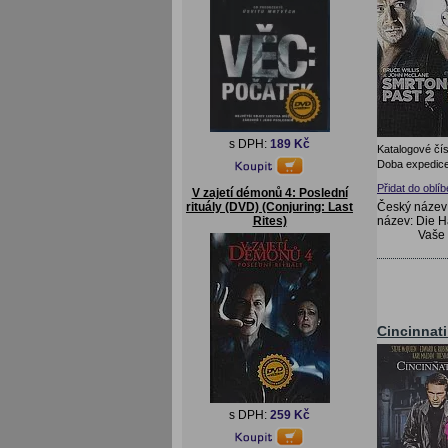
s DPH:
189 Kč
Katalogové čís
Doba expedice
Přidat do oblí
V zajetí démonů 4: Poslední
Český název:
rituály (DVD) (Conjuring: Last
název: Die H
Rites)
Vaše
Cincinnati
s DPH:
259 Kč