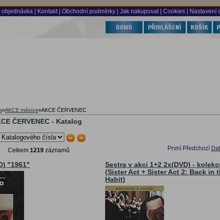
 objednávka
|
Kontakt
|
Obchodní podmínky
|
Jak nakupovat
| Cookies
| Nastavení 
a
»
AKCE měsíce
»
AKCE ČERVENEC
KCE ČERVENEC - Katalog
První
Předchozí
Dal
1
Celkem
1219
záznamů
D) "1961"
Sestra v akci 1+2 2x(DVD) - kolekc
(Sister Act + Sister Act 2: Back in 
Habit)