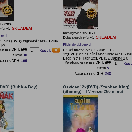
lo:
0324
SKLADEM
 (dny):
Katalogové číslo:
1177
bených
SKLADEM
Doba expedice (dny):
 Lolita (DVD)Originální název: Lolita
Přidat do oblíbených
lky
 cena s DPH:
199
Český název: Sestra v akci 1 + 2
2x(DVD)Originální název: Sister Act + Sister
Sleva
30
Back in the Habit 2x(DVD)CZ Dabing 2.0 + 
 cena s DPH:
169
Katalogová cena s DPH:
299
Sleva
51
Vaše cena s DPH:
248
(DVD) (Bubble Boy)
Osvícení 2x(DVD) (Stephen King)
(Shining) - TV verze 260 minut