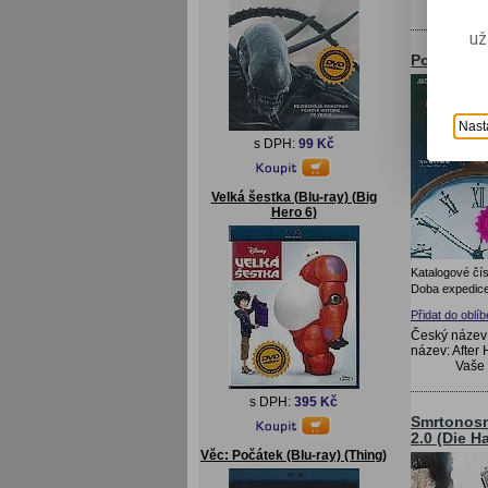
Vaše
už
Po zavírac
Nast
s DPH:
99 Kč
Velká šestka (Blu-ray) (Big
Hero 6)
Katalogové čís
Doba expedice
Přidat do oblí
Český název:
název: After
Vaše
s DPH:
395 Kč
Smrtonosn
2.0 (Die H
Věc: Počátek (Blu-ray) (Thing)