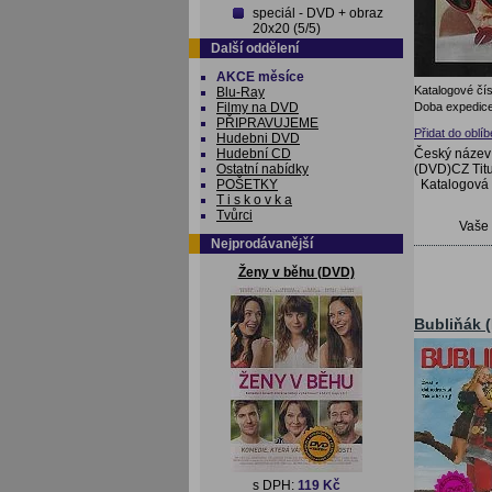
speciál - DVD + obraz
20x20 (5/5)
Další oddělení
AKCE měsíce
Katalogové čís
Blu-Ray
Doba expedice
Filmy na DVD
PŘIPRAVUJEME
Přidat do oblí
Hudebni DVD
Český název:
Hudební CD
(DVD)CZ Titu
Ostatní nabídky
Katalogová
POŠETKY
T i s k o v k a
Tvůrci
Vaše
Nejprodávanější
Ženy v běhu (DVD)
Bubliňák 
s DPH:
119 Kč