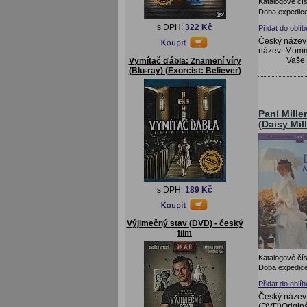
Katalogové čís
Doba expedice
s DPH:
322 Kč
Přidat do oblí
Český název
název: Momm
Vaše
Vymítač ďábla: Znamení víry
(Blu-ray) (Exorcist: Believer)
Paní Mille
(Daisy Mill
s DPH:
189 Kč
Výjimečný stav (DVD) - český
film
Katalogové čís
Doba expedice
Přidat do oblí
Český název:
(DVD)Originá