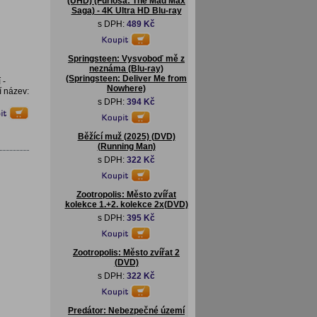
(UHD) (Furiosa: The Mad Max
Saga) - 4K Ultra HD Blu-ray
s DPH:
489 Kč
Springsteen: Vysvoboď mě z
neznáma (Blu-ray)
(Springsteen: Deliver Me from
 -
Nowhere)
í název:
s DPH:
394 Kč
Běžící muž (2025) (DVD)
(Running Man)
s DPH:
322 Kč
Zootropolis: Město zvířat
kolekce 1.+2. kolekce 2x(DVD)
s DPH:
395 Kč
Zootropolis: Město zvířat 2
(DVD)
s DPH:
322 Kč
Predátor: Nebezpečné území