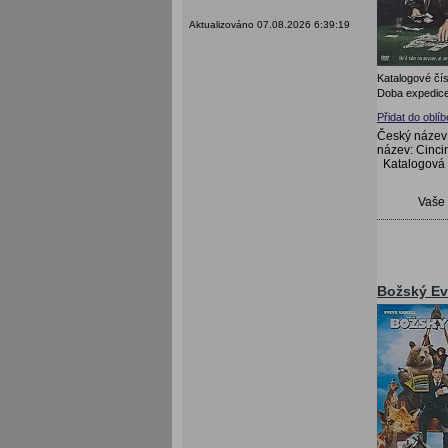
Aktualizováno 07.08.2026 6:39:19
Katalogové čís
Doba expedice
Přidat do oblí
Český název:
název: Cincin
Katalogová
Vaše
Božský Ev