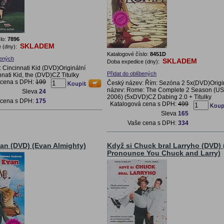
lo:
7896
SKLADEM
 (dny):
Katalogové číslo:
8451D
bených
SKLADEM
Doba expedice (dny):
 Cincinnati Kid (DVD)Originální
Přidat do oblíbených
nati Kid, the (DVD)CZ Titulky
 cena s DPH:
199
Český název: Řím: Sezóna 2 5x(DVD)Origi
název: Rome: The Complete 2 Season (US
Sleva
24
2006) (5xDVD)CZ Dabing 2.0 + Titulky
 cena s DPH:
175
Katalogová cena s DPH:
499
Sleva
165
Vaše cena s DPH:
334
an (DVD) (Evan Almighty)
Když si Chuck bral Larryho (DVD) 
Pronounce You Chuck and Larry)