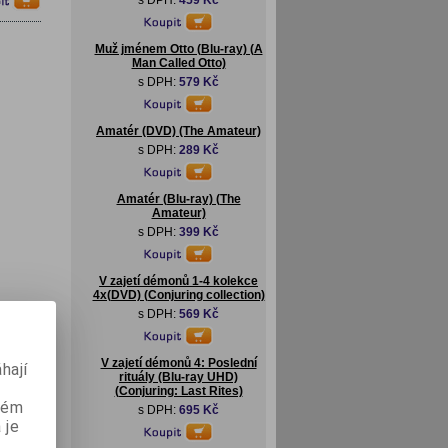
s DPH:
459 Kč
Muž jménem Otto (Blu-ray) (A
Man Called Otto)
s DPH:
579 Kč
Amatér (DVD) (The Amateur)
s DPH:
289 Kč
Amatér (Blu-ray) (The
Amateur)
s DPH:
399 Kč
V zajetí démonů 1-4 kolekce
4x(DVD) (Conjuring collection)
s DPH:
569 Kč
v: In
V zajetí démonů 4: Poslední
hají
rituály (Blu-ray UHD)
(Conjuring: Last Rites)
aném
s DPH:
695 Kč
 je