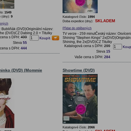
lo:
1549
 (dny):
9
Katalogové číslo:
1994
SKLADEM
Doba expedice (dny):
bených
Přidat do oblíbených
 Bubliňák (DVD)Originální název:
the (DVD)CZ Dabing 2.0 + Titulky
TV verze - 259 minutČeský název: Osvícení
 cena s DPH:
499
Shining "Stephen Kings" 2x(DVD)Origináln
Shining, the 2x(DVD)CZ Titulky
Sleva
55
Katalogová cena s DPH:
299
 cena s DPH:
444
Sleva
15
Vaše cena s DPH:
284
minko (DVD) (Mommie
Showtime (DVD)
Katalogové číslo:
2066