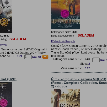
Katalogové číslo:
5633
SKLADEM
lo:
5580
Doba expedice (dny):
SKLADEM
 (dny):
Přidat do oblíbených
bených
Český název: Coach Carter (DVD)Origináln
název: Coach Carter (DVD)CZ Dabing 5.1 
 Smrtonosná past 2 (DVD)Originální
TitulkySkutečný příběh kontroverzního tren
ard 2 (DVD)CZ Dabing 2.0 + Titulky
basketbalu.
 cena s DPH:
129
Katalogová cena s DPH:
149
Sleva
2
Vaše cena s DPH:
147
 Kid (DVD)
Řím - kompletní 2 sezóna 5x(DVD)
(Rome: Complete Collection, Sea
2) - dovoz