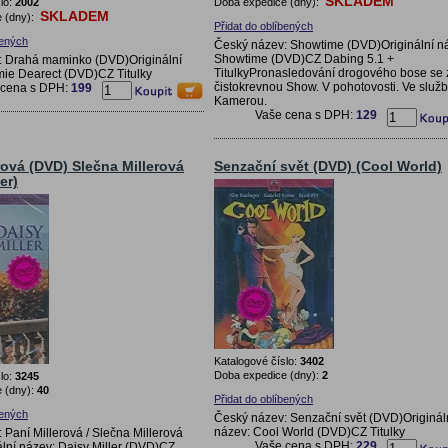
SKLADEM
lo:
2002
Doba expedice (dny):
SKLADEM
 (dny):
Přidat do oblíbených
bených
Český název: Showtime (DVD)Originální n
Showtime (DVD)CZ Dabing 5.1 +
: Drahá maminko (DVD)Originální
TitulkyPronasledování drogového bose se 
ie Dearect (DVD)CZ Titulky
čistokrevnou Show. V pohotovosti. Ve služb
 cena s DPH:
199
Kamerou.
Vaše cena s DPH:
129
rová (DVD) Slečna Millerová
Senzační svět (DVD) (Cool World)
er)
Katalogové číslo:
3402
Doba expedice (dny):
2
lo:
3245
 (dny):
40
Přidat do oblíbených
bených
Český název: Senzační svět (DVD)Originál
název: Cool World (DVD)CZ Titulky
 Paní Millerová / Slečna Millerová
Vaše cena s DPH:
229
lní název: Daisy Miller (DVD)CZ