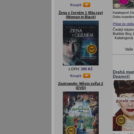
Katalogové čís
Žena v černém 1 (Blu-ray)
Doba expedice
(Woman in Black)
Přidat do oblí
Český název:
Bubble Boy, 
Katalogová
Vaše
s DPH:
395 Kč
Drahá ma
Dearect)
Zootropolis: Město zvířat 2
(DVD)