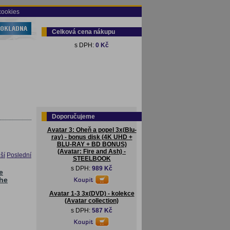
cookies
Celková cena nákupu
s DPH:
0 Kč
Doporučujeme
Avatar 3: Oheň a popel 3x(Blu-
ray) - bonus disk (4K UHD +
BLU-RAY + BD BONUS)
(Avatar: Fire and Ash) -
ší
Poslední
STEELBOOK
s DPH:
989 Kč
e
the
Avatar 1-3 3x(DVD) - kolekce
(Avatar collection)
s DPH:
587 Kč