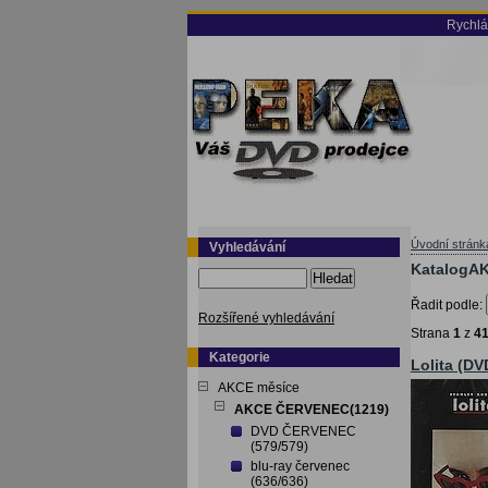
Rychlá
Úvodní stránk
Vyhledávání
KatalogA
Hledat
Řadit podle:
Rozšířené vyhledávání
Strana
1
z
4
Kategorie
Lolita (DV
AKCE měsíce
AKCE ČERVENEC(1219)
DVD ČERVENEC
(579/579)
blu-ray červenec
(636/636)