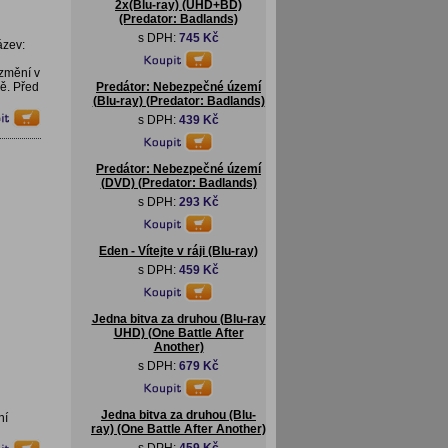
2x(Blu-ray) (UHD+BD)
(Predator: Badlands)
s DPH:
745 Kč
ázev:
změní v
ě. Před
Predátor: Nebezpečné území
(Blu-ray) (Predator: Badlands)
s DPH:
439 Kč
Predátor: Nebezpečné území
(DVD) (Predator: Badlands)
s DPH:
293 Kč
Eden - Vítejte v ráji (Blu-ray)
s DPH:
459 Kč
Jedna bitva za druhou (Blu-ray
UHD) (One Battle After
Another)
s DPH:
679 Kč
Jedna bitva za druhou (Blu-
ní
ray) (One Battle After Another)