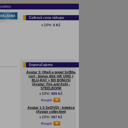
cookies
Celková cena nákupu
s DPH:
0 Kč
Doporučujeme
Avatar 3: Oheň a popel 3x(Blu-
ray) - bonus disk (4K UHD +
BLU-RAY + BD BONUS)
(Avatar: Fire and Ash) -
STEELBOOK
s DPH:
989 Kč
Avatar 1-3 3x(DVD) - kolekce
(Avatar collection)
s DPH:
587 Kč