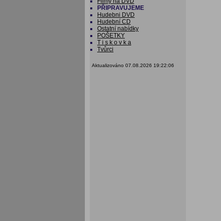
Filmy na DVD
PŘIPRAVUJEME
Hudebni DVD
Hudební CD
Ostatní nabídky
POŠETKY
T i s k o v k a
Tvůrci
Aktualizováno 07.08.2026 19:22:06