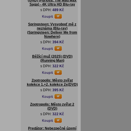
(UHD) (Furiosa: The Mad Max
Saga) - 4K Ultra HD Blu-ray
s DPH:
489 Kč
Springsteen: Vysvoboď mě z
neznáma (Blu-ray)
(Springsteen: Deliver Me from
Nowhere)
s DPH:
394 Kč
Běžící muž (2025) (DVD)
(Running Man)
s DPH:
322 Kč
Zootropolis: Město zvířat
kolekce 1.+2. kolekce 2x(DVD)
s DPH:
395 Kč
Zootropolis: Město zvířat 2
(DVD)
s DPH:
322 Kč
Predátor: Nebezpečné území