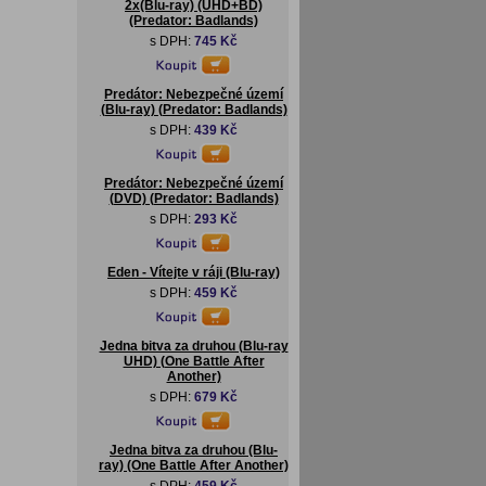
2x(Blu-ray) (UHD+BD)
(Predator: Badlands)
s DPH:
745 Kč
Predátor: Nebezpečné území
(Blu-ray) (Predator: Badlands)
s DPH:
439 Kč
Predátor: Nebezpečné území
(DVD) (Predator: Badlands)
s DPH:
293 Kč
Eden - Vítejte v ráji (Blu-ray)
s DPH:
459 Kč
Jedna bitva za druhou (Blu-ray
UHD) (One Battle After
Another)
s DPH:
679 Kč
Jedna bitva za druhou (Blu-
ray) (One Battle After Another)