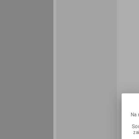
Na 
Sou
za