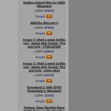
Hodina zmizení (Blu-ray UHD)
(Weapons)
s DPH:
479 Kč
Mlátička (Blu-ray) ()
s DPH:
479 Kč
Avatar 3: Oheň a popel 2x(Blu-
ray) - bonus disk (Avatar: Fire
and Ash) - STEELBOOK
s DPH:
629 Kč
Avatar 3: Oheň a popel 2x(Blu-
ray) - bonus disk (Avatar: Fire
and Ash) - oring rukáv
s DPH:
533 Kč
Greenland 2: Útěk (DVD)
(Greenland 2: Migration)
s DPH:
315 Kč
Furiosa: Sága Šíleného Maxe