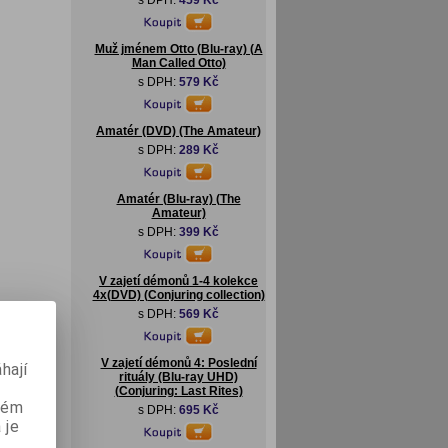
s DPH:
459 Kč
Muž jménem Otto (Blu-ray) (A
Man Called Otto)
s DPH:
579 Kč
Amatér (DVD) (The Amateur)
s DPH:
289 Kč
Amatér (Blu-ray) (The
Amateur)
s DPH:
399 Kč
V zajetí démonů 1-4 kolekce
4x(DVD) (Conjuring collection)
s DPH:
569 Kč
V zajetí démonů 4: Poslední
hají
rituály (Blu-ray UHD)
(Conjuring: Last Rites)
aném
s DPH:
695 Kč
 je