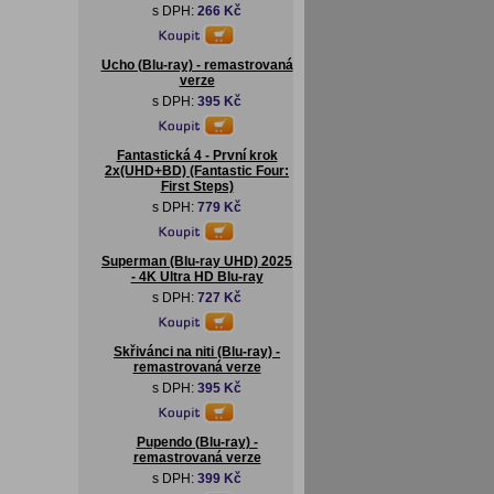
s DPH:
266 Kč
Ucho (Blu-ray) - remastrovaná
verze
s DPH:
395 Kč
Fantastická 4 - První krok
2x(UHD+BD) (Fantastic Four:
First Steps)
s DPH:
779 Kč
Superman (Blu-ray UHD) 2025
- 4K Ultra HD Blu-ray
s DPH:
727 Kč
Skřivánci na niti (Blu-ray) -
remastrovaná verze
s DPH:
395 Kč
Pupendo (Blu-ray) -
remastrovaná verze
s DPH:
399 Kč