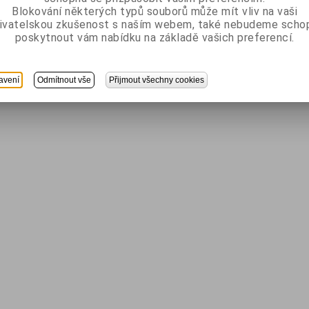
Blokování některých typů souborů může mít vliv na vaši
ivatelskou zkušenost s naším webem, také nebudeme scho
poskytnout vám nabídku na základě vašich preferencí.
avení
Odmítnout vše
Přijmout všechny cookies