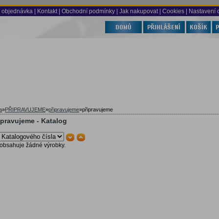
 objednávka
|
Kontakt
|
Obchodní podmínky
|
Jak nakupovat
| Cookies
| Nastavení 
a
»
PŘIPRAVUJEME
»
připravujeme
»
připravujeme
ipravujeme - Katalog
obsahuje žádné výrobky.