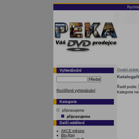
Rychlá
Úvodní stránk
Vyhledávání
Katalogpř
Hledat
Řadit podle:
Rozšířené vyhledávání
Kategorie ne
Kategorie
připravujeme
připravujeme
Další oddělení
AKCE měsíce
Blu-Ray