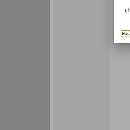
už
Nast