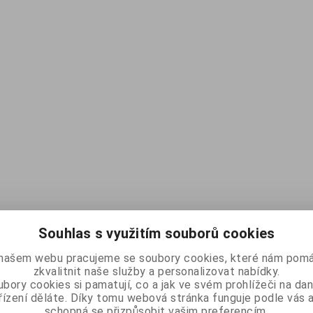
Souhlas s využitím souborů cookies
našem webu pracujeme se soubory cookies, které nám pomá
zkvalitnit naše služby a personalizovat nabídky.
bory cookies si pamatují, co a jak ve svém prohlížeči na d
řízení děláte. Díky tomu webová stránka funguje podle vás a
schopná se přizpůsobit vašim preferencím.