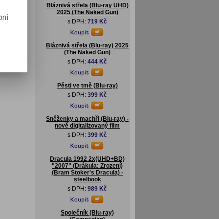
Bláznivá střela (Blu-ray UHD)
2025 (The Naked Gun)
pni
s DPH:
719 Kč
Bláznivá střela (Blu-ray) 2025
(The Naked Gun)
s DPH:
444 Kč
Pěsti ve tmě (Blu-ray)
s DPH:
399 Kč
Sněženky a machři (Blu-ray) -
nově digitalizovaný film
s DPH:
399 Kč
Dracula 1992 2x(UHD+BD)
"2007" (Drákula: Zrození)
(Bram Stoker's Dracula) -
steelbook
s DPH:
989 Kč
Společník (Blu-ray)