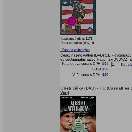
Katalogové číslo:
1176
Doba expedice (dny):
6
Přidat do oblíbených
Český název: Patton (DVD) S.E. - dvojdiskov
ediceOriginální název: Patton 2x(DVD)CZ Tit
Katalogová cena s DPH:
599
Sleva
150
Vaše cena s DPH:
449
Oběti války (DVD) - HU (Casualties 
War)