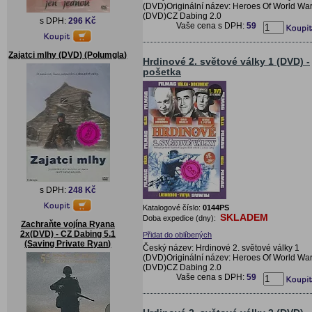
(DVD)Originální název: Heroes Of World War I
(DVD)CZ Dabing 2.0
s DPH:
296 Kč
Vaše cena s DPH:
59
Zajatci mlhy (DVD) (Polumgla)
Hrdinové 2. světové války 1 (DVD) -
pošetka
s DPH:
248 Kč
Katalogové číslo:
0144PS
SKLADEM
Doba expedice (dny):
Zachraňte vojína Ryana
2x(DVD) - CZ Dabing 5.1
Přidat do oblíbených
(Saving Private Ryan)
Český název: Hrdinové 2. světové války 1
(DVD)Originální název: Heroes Of World War I
(DVD)CZ Dabing 2.0
Vaše cena s DPH:
59