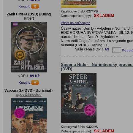
Katalogové číslo:
0274PS
Zabít Hitlera (DVD) (Killing
SKLADEM
Doba expedice (dny):
Hitler)
Přidat do oblíbených
Český název: Den D - Vylodění v Normandii
EDICE DRUHÁ SVĚTOVÁ VÁLKA - DÍL 12: Ik
národní hrdina - Den D - Vylodění v
Normandii.Originální název: La segunda gue
mundial (DVD)CZ Dabing 2.0
Vaše cena s DPH:
69
Speer a Hitler - Norimberský proces 
(DVD)
s DPH:
89 Kč
Vzpoura 2x(DVD) (Uprising) -
speciální edice
Katalogové číslo:
0322PS
SKLADEM
Doba expedice (dny):