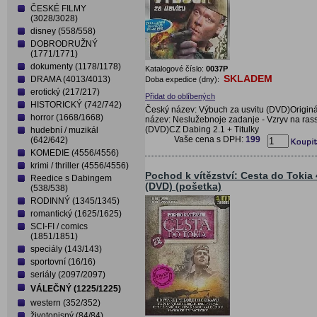
ČESKÉ FILMY
(3028/3028)
disney (558/558)
DOBRODRUŽNÝ
(1771/1771)
dokumenty (1178/1178)
Katalogové číslo:
0037P
SKLADEM
DRAMA (4013/4013)
Doba expedice (dny):
erotický (217/217)
Přidat do oblíbených
HISTORICKÝ (742/742)
Český název: Výbuch za usvitu (DVD)Originá
horror (1668/1668)
název: Neslužebnoje zadanje - Vzryv na ras
(DVD)CZ Dabing 2.1 + Titulky
hudební / muzikál
Vaše cena s DPH:
199
(642/642)
KOMEDIE (4556/4556)
krimi / thriller (4556/4556)
Pochod k vítězství: Cesta do Tokia 
Reedice s Dabingem
(DVD) (pošetka)
(538/538)
RODINNÝ (1345/1345)
romantický (1625/1625)
SCI-FI / comics
(1851/1851)
speciály (143/143)
sportovní (16/16)
seriály (2097/2097)
VÁLEČNÝ (1225/1225)
western (352/352)
životopisný (84/84)