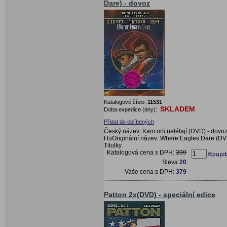
Dare) - dovoz
Katalogové číslo:
11531
SKLADEM
Doba expedice (dny):
Přidat do oblíbených
Český název: Kam orli nelétají (DVD) - dovo
HuOriginální název: Where Eagles Dare (D
Titulky
Katalogová cena s DPH:
399
Sleva
20
Vaše cena s DPH:
379
Patton 2x(DVD) - speciální edice