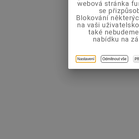
webová stránka fu
se přizpůso
Blokování některýc
na vaši uživatels
také nebudeme
nabídku na zá
Nastavení
Odmítnout vše
Př