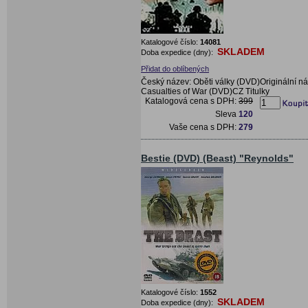
Katalogové číslo:
14081
SKLADEM
Doba expedice (dny):
Přidat do oblíbených
Český název: Oběti války (DVD)Originální ná
Casualties of War (DVD)CZ Titulky
Katalogová cena s DPH:
399
Sleva
120
Vaše cena s DPH:
279
Bestie (DVD) (Beast) "Reynolds"
Katalogové číslo:
1552
SKLADEM
Doba expedice (dny):