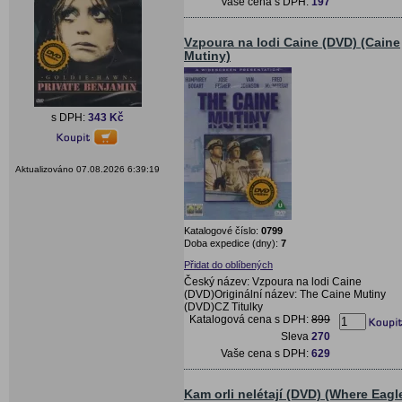
Vaše cena s DPH:
197
Vzpoura na lodi Caine (DVD) (Caine
Mutiny)
s DPH:
343 Kč
Aktualizováno 07.08.2026 6:39:19
Katalogové číslo:
0799
Doba expedice (dny):
7
Přidat do oblíbených
Český název: Vzpoura na lodi Caine
(DVD)Originální název: The Caine Mutiny
(DVD)CZ Titulky
Katalogová cena s DPH:
899
Sleva
270
Vaše cena s DPH:
629
Kam orli nelétají (DVD) (Where Eagl