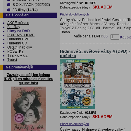
Katalogové číslo:
0130PS
B O X / PACK (962/962)
SKLADEM
Doba expedice (dny):
3D filmy (14/14)
Přidat do oblíbených
Další oddělení
Český název: Pochod k vítězství: Cesta do T
AKCE měsíce
4Originální název: March to Victory: Road to
Blu-Ray
TokyoCZ Dabing 2.08. díl - Barma9. díl - Sai
Filmy na DVD
Tinian
PŘIPRAVUJEME
Vaše cena s DPH:
65
Hudebni DVD
Hudební CD
Ostatní nabídky
Hrdinové 2. světové války 4 (DVD) -
POŠETKY
pošetka
T i s k o v k a
Tvůrci
Nejprodávanější
Zázraky se dějí jen jednou
(DVD) (Les miracles n'ont lieu
qu'une fois)
Katalogové číslo:
0132PS
SKLADEM
Doba expedice (dny):
Přidat do oblíbených
Český název: Hrdinové 2. světové války 4