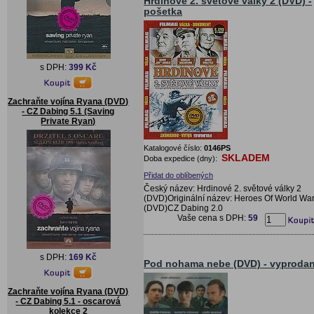
Hrdinové 2. světové války 2 (DVD) -
pošetka
s DPH:
399 Kč
Zachraňte vojína Ryana (DVD)
- CZ Dabing 5.1 (Saving
Private Ryan)
Katalogové číslo:
0146PS
SKLADEM
Doba expedice (dny):
Přidat do oblíbených
Český název: Hrdinové 2. světové války 2
(DVD)Originální název: Heroes Of World War I
(DVD)CZ Dabing 2.0
Vaše cena s DPH:
59
s DPH:
169 Kč
Pod nohama nebe (DVD) - vyproda
Zachraňte vojína Ryana (DVD)
- CZ Dabing 5.1 - oscarová
kolekce 2