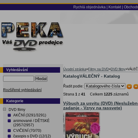
Rychlá objednávka
|
Kontakt
|
Obchodn
Úvodní stránka
»
Filmy na DVD
»
DVD filmy
»
VÁLE
Vyhledávání
KatalogVÁLEČNÝ - Katalog
Hledat
Řadit podle:
Rozšířené vyhledávání
Strana
1
z
41
Celkem
1225
záznamů
Kategorie
Výbuch za usvitu (DVD) (Neslužebn
zadanje - Vzryv na rassvete)
DVD filmy
AKČNÍ (3291/3291)
animované / DĚTSKÉ
(2957/2957)
CVIČENÍ (70/70)
časopis s DVD (12/12)