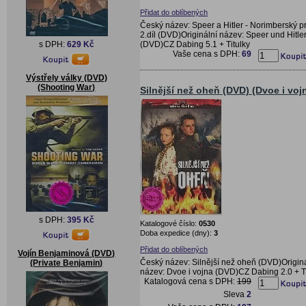
Přidat do oblíbených
Český název: Speer a Hitler - Norimberský p
2.díl (DVD)Originální název: Speer und Hitle
(DVD)CZ Dabing 5.1 + Titulky
s DPH:
629 Kč
Vaše cena s DPH:
69
Výstřely války (DVD)
(Shooting War)
Silnější než oheň (DVD) (Dvoe i voj
s DPH:
395 Kč
Katalogové číslo:
0530
Doba expedice (dny):
3
Přidat do oblíbených
Vojín Benjaminová (DVD)
Český název: Silnější než oheň (DVD)Origin
(Private Benjamin)
název: Dvoe i vojna (DVD)CZ Dabing 2.0 + Ti
Katalogová cena s DPH:
199
Sleva
2