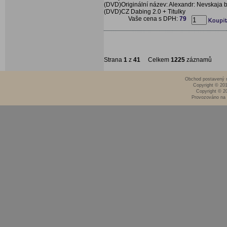
(DVD)Originální název: Alexandr: Nevskaja b
(DVD)CZ Dabing 2.0 + Titulky
Vaše cena s DPH:
79
Strana
1
z
41
Celkem
1225
záznamů
Obchod postavený n
Copyright © 20
Copyright © 2
Provozováno na