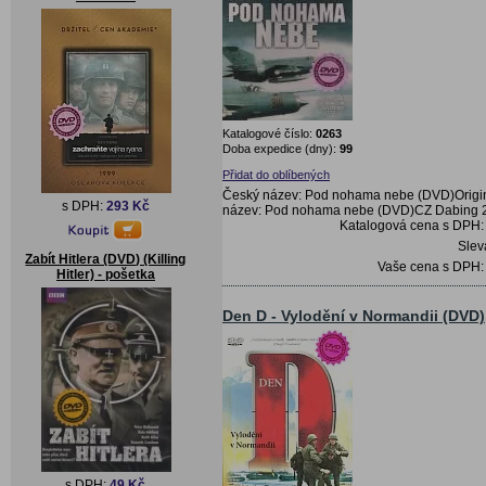
Katalogové číslo:
0263
Doba expedice (dny):
99
Přidat do oblíbených
Český název: Pod nohama nebe (DVD)Origin
s DPH:
293 Kč
název: Pod nohama nebe (DVD)CZ Dabing 
Katalogová cena s DPH
Sle
Zabít Hitlera (DVD) (Killing
Vaše cena s DPH
Hitler) - pošetka
Den D - Vylodění v Normandii (DVD)
s DPH:
49 Kč