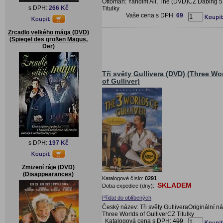
Ottoman: Yandim Ali, The (DVD)CZ Dabing 5
s DPH:
266 Kč
Titulky
Vaše cena s DPH:
69
Zrcadlo velkého mága (DVD)
(Spiegel des großen Magus,
Der)
Tři světy Gullivera (DVD) (Three Wo
of Gulliver)
s DPH:
197 Kč
Zmizení ráje (DVD)
(Disappearances)
Katalogové číslo:
0291
SKLADEM
Doba expedice (dny):
Přidat do oblíbených
Český název: Tři světy GulliveraOriginální n
Three Worlds of GulliverCZ Titulky
Katalogová cena s DPH:
499