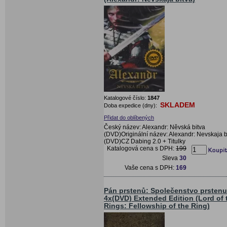
Katalogové číslo:
1847
SKLADEM
Doba expedice (dny):
Přidat do oblíbených
Český název: Alexandr: Něvská bitva
(DVD)Originální název: Alexandr: Nevskaja b
(DVD)CZ Dabing 2.0 + Titulky
Katalogová cena s DPH:
199
Sleva
30
Vaše cena s DPH:
169
Pán prstenů: Společenstvo prstenu
4x(DVD) Extended Edition (Lord of 
Rings: Fellowship of the Ring)