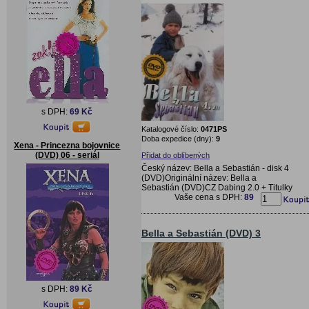
s DPH:
69 Kč
Katalogové číslo:
0471PS
Doba expedice (dny):
9
Xena - Princezna bojovnice
(DVD) 06 - seriál
Přidat do oblíbených
Český název: Bella a Sebastián - disk 4
(DVD)Originální název: Bella a
Sebastián (DVD)CZ Dabing 2.0 + Titulky
Vaše cena s DPH:
89
Bella a Sebastián (DVD) 3
s DPH:
89 Kč