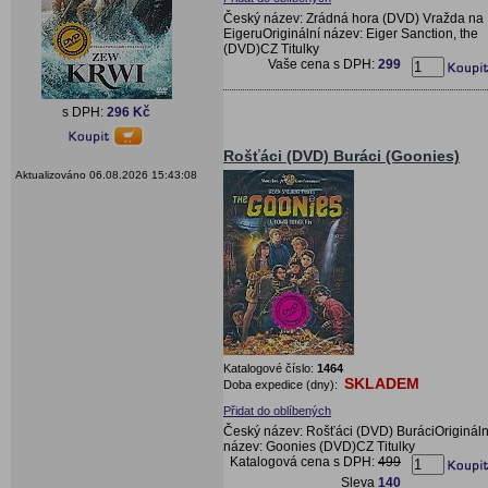
Český název: Zrádná hora (DVD) Vražda na
EigeruOriginální název: Eiger Sanction, the
(DVD)CZ Titulky
Vaše cena s DPH:
299
s DPH:
296 Kč
Rošťáci (DVD) Buráci (Goonies)
Aktualizováno 06.08.2026 15:43:08
Katalogové číslo:
1464
SKLADEM
Doba expedice (dny):
Přidat do oblíbených
Český název: Rošťáci (DVD) BuráciOrigináln
název: Goonies (DVD)CZ Titulky
Katalogová cena s DPH:
499
Sleva
140