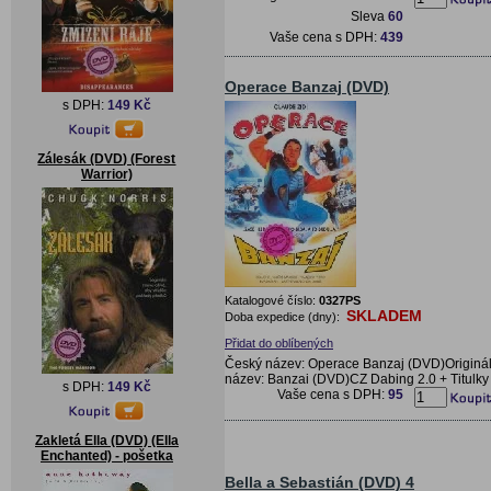
Sleva
60
Vaše cena s DPH:
439
Operace Banzaj (DVD)
s DPH:
149 Kč
Zálesák (DVD) (Forest
Warrior)
Katalogové číslo:
0327PS
SKLADEM
Doba expedice (dny):
Přidat do oblíbených
Český název: Operace Banzaj (DVD)Originál
název: Banzai (DVD)CZ Dabing 2.0 + Titulky
s DPH:
149 Kč
Vaše cena s DPH:
95
Zakletá Ella (DVD) (Ella
Enchanted) - pošetka
Bella a Sebastián (DVD) 4