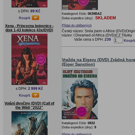
s DPH:
89 Kč
Katalogové číslo:
0639BAZ
SKLADEM
Doba expedice (dny):
Přidat do oblíbených
Xena - Princezna bojovnice -
disk 1-43 kolekce 43x(DVD)
Český název: Snila jsem o Africe (DVD)Origi
název: I Dreamed of Africa (DVD)CZ Titulky
Vaše cena s DPH:
239
Vražda na Eigeru (DVD) Zrádná hor
(Eiger Sanction)
s DPH:
2 999 Kč
Volání divočiny (DVD) (Call of
the Wild) "2022"
Katalogové číslo:
0832
Doba expedice (dny):
9
Přidat do oblíbených