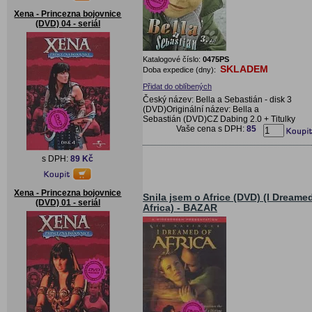
Xena - Princezna bojovnice
(DVD) 04 - seriál
Katalogové číslo:
0475PS
SKLADEM
Doba expedice (dny):
Přidat do oblíbených
Český název: Bella a Sebastián - disk 3
(DVD)Originální název: Bella a
Sebastián (DVD)CZ Dabing 2.0 + Titulky
Vaše cena s DPH:
85
s DPH:
89 Kč
Xena - Princezna bojovnice
Snila jsem o Africe (DVD) (I Dreame
(DVD) 01 - seriál
Africa) - BAZAR