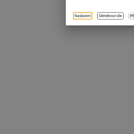
Nastavení
Odmítnout vše
Př