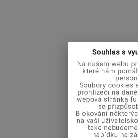
Souhlas s vy
Na našem webu pra
které nám pomáha
person
Soubory cookies s
prohlížeči na dané
webová stránka fu
se přizpůso
Blokování některýc
na vaši uživatels
také nebudeme
nabídku na zá