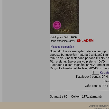
Katalogové číslo:
2080
SKLADEM
Doba expedice (dny):
Přidat do oblíbených
Speciální limitované vydání které obsahuje
spoustu bonusových materiálů a hlavně film 
minut delší v nesestřihané podobě !Český n
Pán prstenů: Společenstvo prstenu 4DVD
Extended EditionOriginální název: Lord of th
Rings: Fellowship of the Ring 4DVDCZ Titul
Katalogová cena s DPH
Sle
Vaše cena s DPH
Strana
1
z
60
Celkem
1771
záznamů
Obchod postavený n
Copyright © 20