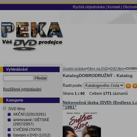
Rychlá objednávka
|
Kontakt
|
Obchodn
Úvodní stránka
»
Filmy na DVD
»
DVD filmy
»
DOBR
Vyhledávání
KatalogDOBRODRUŽNÝ - Katalog
Hledat
Řadit podle:
Rozšířené vyhledávání
Strana
1
z
60
Celkem
1771
záznamů
Kategorie
Nekonečná láska (DVD) (Endless L
"1981"
DVD filmy
AKČNÍ (3291/3291)
animované / DĚTSKÉ
(2957/2957)
CVIČENÍ (70/70)
časopis s DVD (12/12)