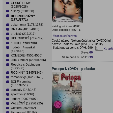
ČESKÉ FILMY
(3028/3028)
disney (558/558)
DOBRODRUŽNÝ
(1771/1771)
dokumenty (1178/1178)
Katalogové číslo:
0057
DRAMA (4013/4013)
Doba expedice (dny):
6
erotický (217/217)
Přidat do oblíbených
HISTORICKÝ (742/742)
Český název: Nekonečná láska (DVD)Origin
horror (1668/1668)
název: Endless Love (DVD)CZ Titulky
hudební / muzikál
Katalogová cena s DPH:
599
(642/642)
Sleva
60
KOMEDIE (4556/4556)
Vaše cena s DPH:
539
krimi / thriller (4556/4556)
Reedice s Dabingem
(538/538)
Potopa I. (DVD) - pošetka
RODINNÝ (1345/1345)
romantický (1625/1625)
SCI-FI / comics
(1851/1851)
speciály (143/143)
sportovní (16/16)
seriály (2097/2097)
VÁLEČNÝ (1225/1225)
western (352/352)
životopisný (84/84)