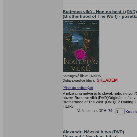
Bratrstvo vlků - Hon na bestii (DVD)
(Brotherhood of The Wolf) - pošetk
Katalogové číslo:
1699PS
SKLADEM
Doba expedice (dny):
Přidat do oblíbených
V mlze číhá netvor je to človek nebo netvor
název: Bratrstvo vlků (DVD)Originální název:
Brotherhood of The Wolf (DVD)CZ Dabing 2
Titulky
Vaše cena s DPH:
79
Alexandr: Něvská bitva (DVD)
(Alexandr: Nevskaja bitva)