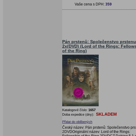
Vaše cena s DPH:
359
Pán prstenů: Společenstvo prstenu
2x(DVD) (Lord of the Rings: Fellow
of the Ring)
Katalogové číslo:
1657
SKLADEM
Doba expedice (dny):
Přidat do oblíbených
Český název: Pán prstenů: Společenstvo prs
2DVDOriginální název: Lord of the Rings:
Fellowship of the Ring 2DVDCZ Dabing 5.1 