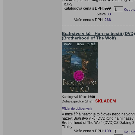
Titulky
Katalogová cena s DPH:
299
Sleva
33
Vaše cena s DPH:
266
Bratrstvo vlků - Hon na bestii (DVD)
(Brotherhood of The Wolf)
Katalogové číslo:
1699
SKLADEM
Doba expedice (dny):
Přidat do oblíbených
V mlze číhá netvor je to človek nebo netvor
název: Bratrstvo vlků (DVD)Originální název:
Brotherhood of The Wolf (DVD)CZ Dabing 2
Titulky
Vaše cena s DPH:
199