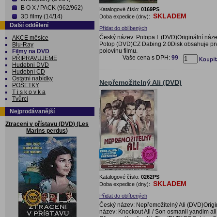
B O X / PACK (962/962)
Katalogové číslo:
0169PS
SKLADEM
3D filmy (14/14)
Doba expedice (dny):
Další oddělení
Přidat do oblíbených
Český název: Potopa I. (DVD)Originální náze
AKCE měsíce
Potop (DVD)CZ Dabing 2.0Disk obsahuje pr
Blu-Ray
polovinu filmu.
Filmy na DVD
Vaše cena s DPH:
99
PŘIPRAVUJEME
Hudebni DVD
Hudební CD
Ostatní nabídky
Nepřemožitelný Ali (DVD)
POŠETKY
T i s k o v k a
Tvůrci
Nejprodávanější
Ztraceni v přístavu (DVD) (Les
Marins perdus)
Katalogové číslo:
0262PS
SKLADEM
Doba expedice (dny):
Přidat do oblíbených
Český název: Nepřemožitelný Ali (DVD)Origi
název: Knockout Ali / Son osmanli yandim ali 