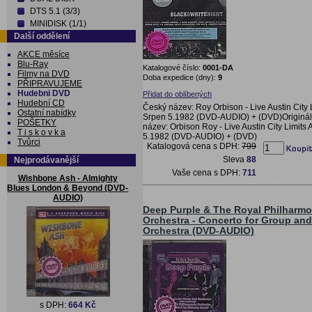
DTS 5.1 (3/3)
MINIDISK (1/1)
Další oddělení
AKCE měsíce
Blu-Ray
Katalogové číslo:
0001-DA
Filmy na DVD
Doba expedice (dny):
9
PŘIPRAVUJEME
Hudebni DVD
Přidat do oblíbených
Hudební CD
Český název: Roy Orbison - Live Austin City 
Ostatní nabídky
Srpen 5.1982 (DVD-AUDIO) + (DVD)Originál
POŠETKY
název: Orbison Roy - Live Austin City Limits 
T i s k o v k a
5.1982 (DVD-AUDIO) + (DVD)
Tvůrci
Katalogová cena s DPH:
799
Sleva
88
Nejprodávanější
Vaše cena s DPH:
711
Wishbone Ash - Almighty
Blues London & Beyond (DVD-
AUDIO)
Deep Purple & The Royal Philharmo
Orchestra - Concerto for Group and
Orchestra (DVD-AUDIO)
s DPH:
664 Kč