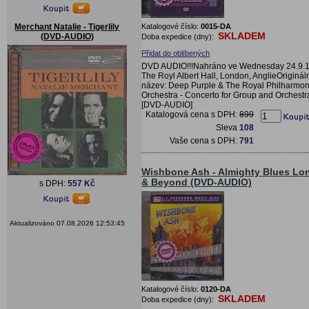
Katalogové číslo:
0015-DA
Merchant Natalie - Tigerlily
SKLADEM
(DVD-AUDIO)
Doba expedice (dny):
Přidat do oblíbených
DVD AUDIO!!!Nahráno ve Wednesday 24.9.1
The Royl Albert Hall, London, AnglieOriginál
název: Deep Purple & The Royal Philharmon
Orchestra - Concerto for Group and Orchestr
[DVD-AUDIO]
Katalogová cena s DPH:
899
Sleva
108
Vaše cena s DPH:
791
Wishbone Ash - Almighty Blues Lo
& Beyond (DVD-AUDIO)
s DPH:
557 Kč
Aktualizováno 07.08.2026 12:53:45
Katalogové číslo:
0120-DA
SKLADEM
Doba expedice (dny):