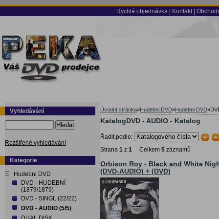
Rychlá objednávka
|
Kontakt
|
Obchodn
Úvodní stránka
»
Hudebni DVD
»
Hudebni DVD
»
DV
Vyhledávání
KatalogDVD - AUDIO - Katalog
Hledat
Řadit podle:
Rozšířené vyhledávání
Strana
1
z
1
Celkem
5
záznamů
Kategorie
Orbison Roy - Black and White Nig
(DVD-AUDIO) + (DVD)
Hudebni DVD
DVD - HUDEBNÍ
(1879/1879)
DVD - SINGL (22/22)
DVD - AUDIO (5/5)
DUAL DISK