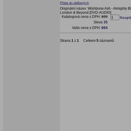
Přidat do oblíbených
Originální název: Wishbone Ash - Almighty B
London & Beyond [DVD-AUDIO]
Katalogová cena s DPH:
699
Sleva
35
Vaše cena s DPH:
664
Strana
1
z
1
Celkem
5
záznamů