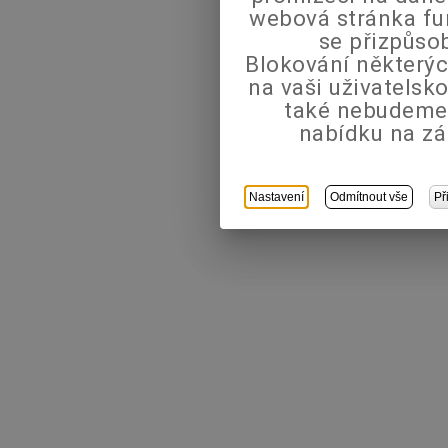
webová stránka fu
se přizpůso
Blokování některýc
na vaši uživatels
také nebudeme
nabídku na zá
Nastavení
Odmítnout vše
Př