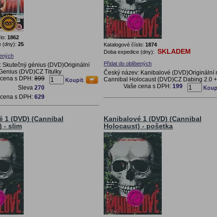
lo:
1862
 (dny):
25
Katalogové číslo:
1874
SKLADEM
Doba expedice (dny):
bených
Přidat do oblíbených
 Skutečný génius (DVD)Originální
Genius (DVD)CZ Titulky
Český název: Kanibalové (DVD)Originální 
 cena s DPH:
899
Cannibal Holocaust (DVD)CZ Dabing 2.0 + 
Vaše cena s DPH:
199
Sleva
270
 cena s DPH:
629
é 1 (DVD) (Cannibal
Kanibalové 1 (DVD) (Cannibal
 - slim
Holocaust) - pošetka