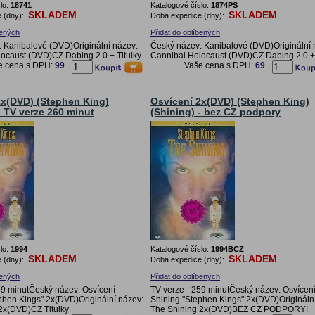
lo:
18741
Katalogové číslo:
1874PS
SKLADEM
SKLADEM
 (dny):
Doba expedice (dny):
bených
Přidat do oblíbených
 Kanibalové (DVD)Originální název:
Český název: Kanibalové (DVD)Originální 
ocaust (DVD)CZ Dabing 2.0 + Titulky
Cannibal Holocaust (DVD)CZ Dabing 2.0 + 
e cena s DPH:
99
Vaše cena s DPH:
69
2x(DVD) (Stephen King)
Osvícení 2x(DVD) (Stephen King)
- TV verze 260 minut
(Shining) - bez CZ podpory
lo:
1994
Katalogové číslo:
1994BCZ
SKLADEM
SKLADEM
 (dny):
Doba expedice (dny):
bených
Přidat do oblíbených
59 minutČeský název: Osvícení -
TV verze - 259 minutČeský název: Osvícení
phen Kings" 2x(DVD)Originální název:
Shining "Stephen Kings" 2x(DVD)Origináln
 2x(DVD)CZ Titulky
The Shining 2x(DVD)BEZ CZ PODPORY!