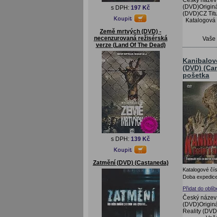
(DVD)Origin
s DPH:
197 Kč
(DVD)CZ Titu
Katalogová
Země mrtvých (DVD) -
necenzurovaná režisérská
Vaše
verze (Land Of The Dead)
Kanibalov
(DVD) (Can
pošetka
s DPH:
139 Kč
Zatmění (DVD) (Castaneda)
Katalogové čís
Doba expedice
Přidat do oblí
Český název:
(DVD)Originá
Reality (DV