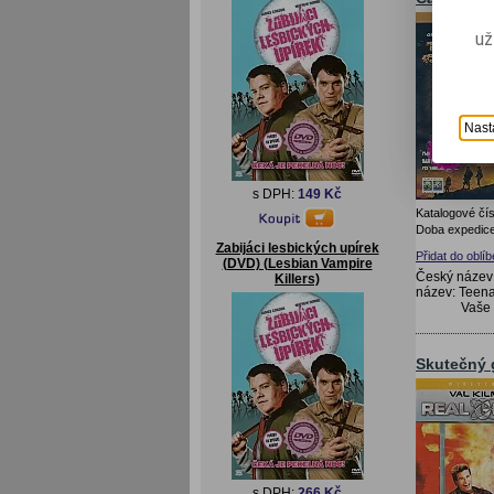
už
Nast
s DPH:
149 Kč
Katalogové čís
Doba expedice
Zabijáci lesbických upírek
Přidat do oblí
(DVD) (Lesbian Vampire
Český název:
Killers)
název: Teen
Vaše
Skutečný 
s DPH:
266 Kč