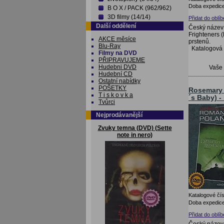
Doba expedice
B O X / PACK (962/962)
3D filmy (14/14)
Přidat do oblí
Další oddělení
Český název:
Frighteners
AKCE měsíce
prstenů.
Blu-Ray
Katalogová
Filmy na DVD
PŘIPRAVUJEME
Hudebni DVD
Vaše
Hudební CD
Ostatní nabídky
POŠETKY
Rosemary 
T i s k o v k a
´s Baby) -
Tvůrci
Nejprodávanější
Zvuky temna (DVD) (Sette
note in nero)
Katalogové čís
Doba expedice
Přidat do oblí
Český název