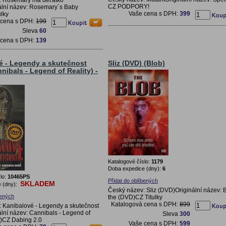
CZ PODPORY!
ální název: Rosemary´s Baby
Vaše cena s DPH:
399
lky
 cena s DPH:
199
Sleva
60
 cena s DPH:
139
é - Legendy a skutečnost
Sliz (DVD) (Blob)
nibals - Legend of Reality) -
Katalogové číslo:
1179
Doba expedice (dny):
6
lo:
10465PS
Přidat do oblíbených
SKLADEM
 (dny):
Český název: Sliz (DVD)Originální název: B
bených
the (DVD)CZ Titulky
Katalogová cena s DPH:
899
 Kanibalové - Legendy a skutečnost
lní název: Cannibals - Legend of
Sleva
300
D)CZ Dabing 2.0
Vaše cena s DPH:
599