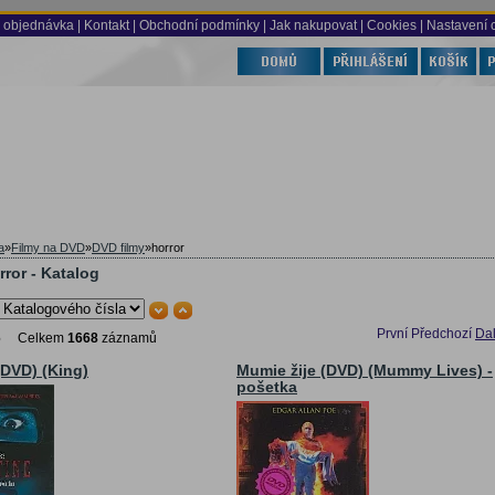
 objednávka
|
Kontakt
|
Obchodní podmínky
|
Jak nakupovat
| Cookies
| Nastavení 
a
»
Filmy na DVD
»
DVD filmy
»
horror
ror - Katalog
První
Předchozí
Dal
6
Celkem
1668
záznamů
(DVD) (King)
Mumie žije (DVD) (Mummy Lives) -
pošetka