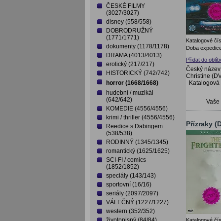
ČESKÉ FILMY
(3027/3027)
disney (558/558)
DOBRODRUŽNÝ
(1771/1771)
Katalogové čís
dokumenty (1178/1178)
Doba expedice
DRAMA (4013/4013)
Přidat do oblí
erotický (217/217)
Český název:
HISTORICKÝ (742/742)
Christine (D
Katalogová
horror (1668/1668)
hudební / muzikál
(642/642)
Vaše
KOMEDIE (4556/4556)
krimi / thriller (4556/4556)
Přízraky (
Reedice s Dabingem
(538/538)
RODINNÝ (1345/1345)
romantický (1625/1625)
SCI-FI / comics
(1852/1852)
speciály (143/143)
sportovní (16/16)
seriály (2097/2097)
VÁLEČNÝ (1227/1227)
western (352/352)
životopisný (84/84)
Katalogové čís