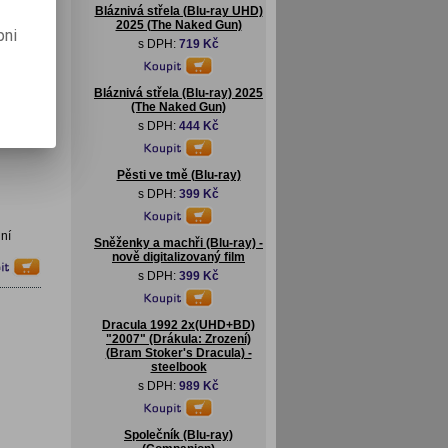
Bláznivá střela (Blu-ray UHD)
2025 (The Naked Gun)
pni
s DPH:
719 Kč
Bláznivá střela (Blu-ray) 2025
(The Naked Gun)
s DPH:
444 Kč
Pěsti ve tmě (Blu-ray)
s DPH:
399 Kč
ní
Sněženky a machři (Blu-ray) -
nově digitalizovaný film
s DPH:
399 Kč
Dracula 1992 2x(UHD+BD)
"2007" (Drákula: Zrození)
(Bram Stoker's Dracula) -
steelbook
s DPH:
989 Kč
Společník (Blu-ray)