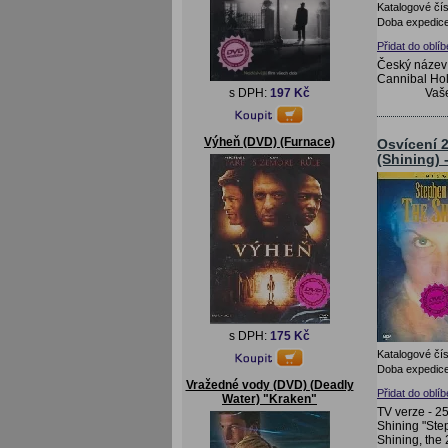
Katalogové čís
Doba expedice
Přidat do oblí
Český název:
Cannibal Hol
Vaš
s DPH:
197 Kč
Výheň (DVD) (Furnace)
Osvícení 
(Shining) 
s DPH:
175 Kč
Katalogové čís
Doba expedice
Vražedné vody (DVD) (Deadly
Přidat do oblí
Water) "Kraken"
TV verze - 2
Shining "Ste
Shining, the