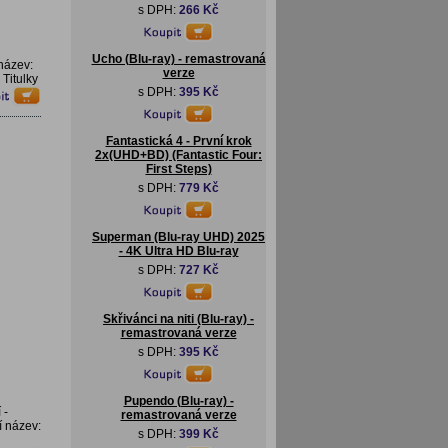
s DPH:
266 Kč
Ucho (Blu-ray) - remastrovaná
název:
verze
Titulky
s DPH:
395 Kč
Fantastická 4 - První krok
2x(UHD+BD) (Fantastic Four:
First Steps)
s DPH:
779 Kč
Superman (Blu-ray UHD) 2025
- 4K Ultra HD Blu-ray
s DPH:
727 Kč
Skřivánci na niti (Blu-ray) -
remastrovaná verze
s DPH:
395 Kč
Pupendo (Blu-ray) -
 -
remastrovaná verze
í název:
s DPH:
399 Kč