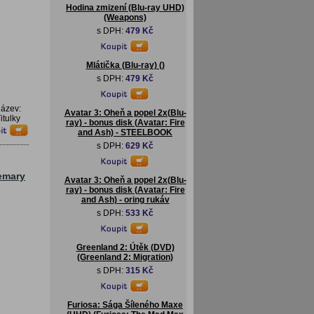
Hodina zmizení (Blu-ray UHD)
(Weapons)
s DPH:
479 Kč
Mlátička (Blu-ray) ()
s DPH:
479 Kč
název:
Avatar 3: Oheň a popel 2x(Blu-
tulky
ray) - bonus disk (Avatar: Fire
and Ash) - STEELBOOK
s DPH:
629 Kč
emary
Avatar 3: Oheň a popel 2x(Blu-
ray) - bonus disk (Avatar: Fire
and Ash) - oring rukáv
s DPH:
533 Kč
Greenland 2: Útěk (DVD)
(Greenland 2: Migration)
s DPH:
315 Kč
Furiosa: Sága Šíleného Maxe