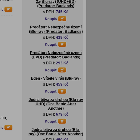
2x(Blu-ray) (UHD+BD)
(Predator: Badlands)
s DPH:
745 Kč
Predátor: Nebezpečné území
(Blu-ray) (Predator: Badlands)
s DPH:
439 Kč
Predátor: Nebezpečné území
(DVD) (Predator: Badlands)
s DPH:
293 Kč
Eden - Vítejte v ráji (Blu-ray)
s DPH:
459 Kč
Jedna bitva za druhou (Blu-ray
UHD) (One Battle After
Another)
s DPH:
679 Kč
lob,
Jedna bitva za druhou (Blu-
ray) (One Battle After Another)