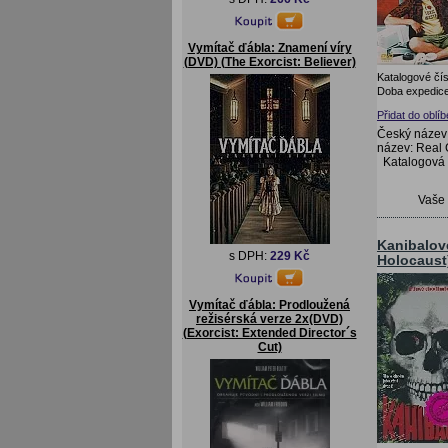
Vymítač ďábla: Znamení víry
(DVD) (The Exorcist: Believer)
Katalogové čís
Doba expedice
Přidat do oblí
Český název:
název: Real 
Katalogová
Vaše
Kanibalov
s DPH:
229 Kč
Holocaust)
Vymítač ďábla: Prodloužená
režisérská verze 2x(DVD)
(Exorcist: Extended Director´s
Cut)