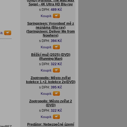
(UHD) (Furiosa: The Mad Max
Saga) - 4K Ultra HD Blu-ray
s DPH:
489 Kč
Springsteen: Vysvoboď mě z
neznáma (Blu-ray)
(Springsteen: Deliver Me from
Nowhere)
s DPH:
394 Kč
Běžící muž (2025) (DVD)
(Running Man)
s DPH:
322 Kč
Zootropolis: Město zvířat
kolekce 1.+2. kolekce 2x(DVD)
s DPH:
395 Kč
Zootropolis: Město zvířat 2
(DVD)
s DPH:
322 Kč
Predátor: Nebezpečné území
eciesBEZ