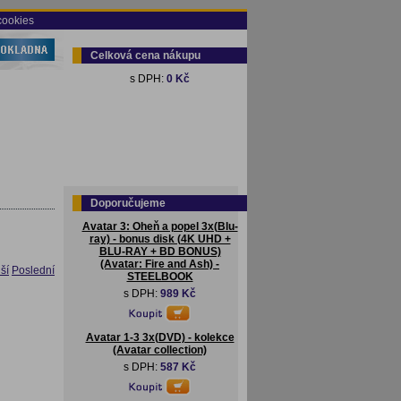
cookies
Celková cena nákupu
s DPH:
0 Kč
Doporučujeme
Avatar 3: Oheň a popel 3x(Blu-
ray) - bonus disk (4K UHD +
BLU-RAY + BD BONUS)
(Avatar: Fire and Ash) -
ší
Poslední
STEELBOOK
s DPH:
989 Kč
Avatar 1-3 3x(DVD) - kolekce
(Avatar collection)
s DPH:
587 Kč