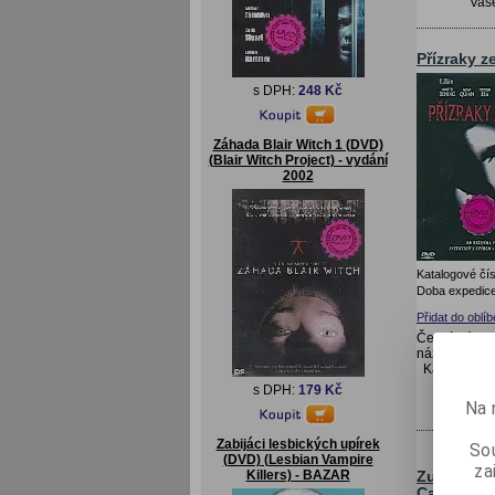
Vaš
Přízraky z
s DPH:
248 Kč
Záhada Blair Witch 1 (DVD)
(Blair Witch Project) - vydání
2002
Katalogové čís
Doba expedice
Přidat do oblí
Český název:
název: In D
Katalogová
s DPH:
179 Kč
Na 
Vaše
Zabijáci lesbických upírek
Sou
(DVD) (Lesbian Vampire
za
Killers) - BAZAR
Zuřící pr
Caveman)