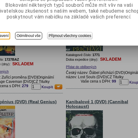
Blokování některých typů souborů může mít vliv na vaši
ivatelskou zkušenost s naším webem, také nebudeme scho
poskytnout vám nabídku na základě vašich preferencí.
avení
Odmítnout vše
Přijmout všechny cookies
Katalogové číslo:
1771
SKLADEM
lo:
1727BAZ
Doba expedice (dny):
SKLADEM
 (dny):
Přidat do oblíbených
bených
Český název: Ďábel přichází (DVD)Originál
název: Lost Souls (DVD)CZ Titulky
 Zuřící proměna [DVD]Originální
Vaše cena s DPH:
99
age Caveman [DVD]CZ Titulky
 cena s DPH:
279
génius (DVD) (Real Genius)
Kanibalové 1 (DVD) (Cannibal
Holocaust)