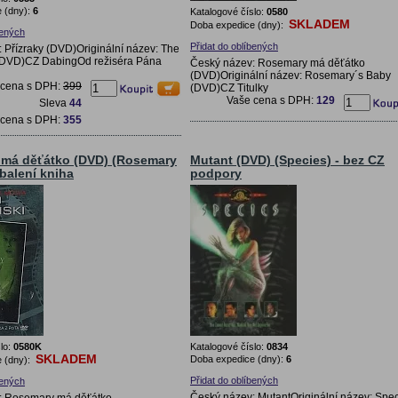
 (dny):
6
Katalogové číslo:
0580
SKLADEM
Doba expedice (dny):
bených
Přidat do oblíbených
 Přízraky (DVD)Originální název: The
 (DVD)CZ DabingOd režiséra Pána
Český název: Rosemary má děťátko
(DVD)Originální název: Rosemary´s Baby
 cena s DPH:
399
(DVD)CZ Titulky
Vaše cena s DPH:
129
Sleva
44
 cena s DPH:
355
má děťátko (DVD) (Rosemary
Mutant (DVD) (Species) - bez CZ
 balení kniha
podpory
lo:
0580K
Katalogové číslo:
0834
SKLADEM
Doba expedice (dny):
6
 (dny):
Přidat do oblíbených
bených
Český název: MutantOriginální název: Sp
: Rosemary má děťátko