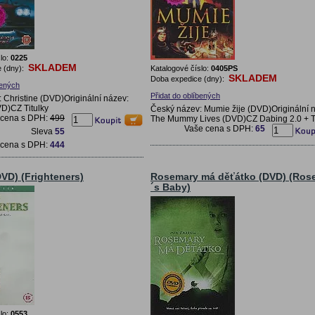
lo:
0225
SKLADEM
 (dny):
Katalogové číslo:
0405PS
SKLADEM
Doba expedice (dny):
bených
Přidat do oblíbených
 Christine (DVD)Originální název:
VD)CZ Titulky
Český název: Mumie žije (DVD)Originální 
 cena s DPH:
499
The Mummy Lives (DVD)CZ Dabing 2.0 + Ti
Vaše cena s DPH:
65
Sleva
55
 cena s DPH:
444
DVD) (Frighteners)
Rosemary má děťátko (DVD) (Ros
´s Baby)
lo:
0553