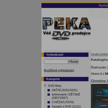
Rychlá
Úvodní stránk
Vyhledávání
Kataloghor
Hledat
Řadit podle:
Rozšířené vyhledávání
Strana
1
z
5
Kategorie
Christine 
DVD filmy
AKČNÍ (3291/3291)
animované / DĚTSKÉ
(2957/2957)
CVIČENÍ (70/70)
časopis s DVD (11/11)