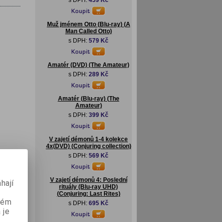
s DPH:
459 Kč
Muž jménem Otto (Blu-ray) (A
Man Called Otto)
s DPH:
579 Kč
Amatér (DVD) (The Amateur)
s DPH:
289 Kč
Amatér (Blu-ray) (The
Amateur)
s DPH:
399 Kč
V zajetí démonů 1-4 kolekce
4x(DVD) (Conjuring collection)
s DPH:
569 Kč
lní
V zajetí démonů 4: Poslední
hají
rituály (Blu-ray UHD)
(Conjuring: Last Rites)
aném
s DPH:
695 Kč
 je