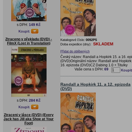
s DPH:
149 Kč
Ztraceno v překladu (DVD) -
Katalogové číslo:
0092PS
FilmX (Lost in Translation)
SKLADEM
Doba expedice (dny):
Přidat do oblíbených
Český název: Randall a Hopkirk 15. a 16. ep
(DVD)Originální název: Randall and Hopkirk 
16. epizoda (DVD)CZ Dabing 1.0 + Titulky
Vaše cena s DPH:
69
Randall a Hopkirk 11. a 12. epizoda
(DVD)
s DPH:
284 Kč
Ztraceni v lásce (DVD) (Every
Jack has Jill aka Shoe at Your
Foot)