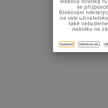
webová stránka fu
se přizpůso
Blokování některýc
na vaši uživatels
také nebudeme
nabídku na zá
Nastavení
Odmítnout vše
Př