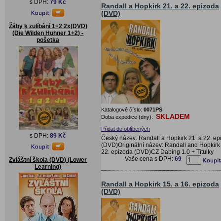
s DPH:
79 Kč
Randall a Hopkirk 21. a 22. epizoda
(DVD)
Žáby k zulíbání 1+2 2x(DVD)
(Die Wilden Huhner 1+2) -
pošetka
Katalogové číslo:
0071PS
SKLADEM
Doba expedice (dny):
Přidat do oblíbených
s DPH:
89 Kč
Český název: Randall a Hopkirk 21. a 22. ep
(DVD)Originální název: Randall and Hopkirk 
22. epizoda (DVD)CZ Dabing 1.0 + Titulky
Vaše cena s DPH:
69
Zvláštní škola (DVD) (Lower
Learning)
Randall a Hopkirk 15. a 16. epizoda
(DVD)