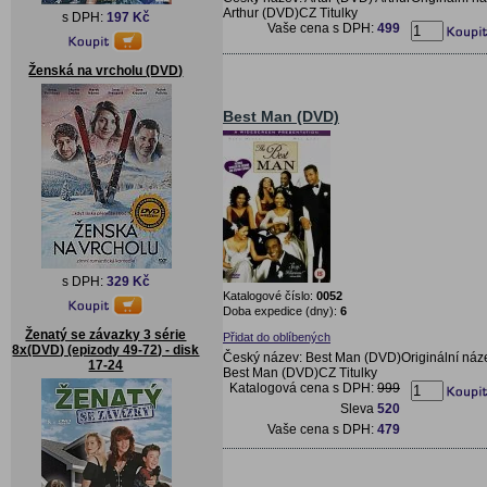
Arthur (DVD)CZ Titulky
s DPH:
197 Kč
Vaše cena s DPH:
499
Ženská na vrcholu (DVD)
Best Man (DVD)
s DPH:
329 Kč
Katalogové číslo:
0052
Doba expedice (dny):
6
Ženatý se závazky 3 série
Přidat do oblíbených
8x(DVD) (epizody 49-72) - disk
Český název: Best Man (DVD)Originální náz
17-24
Best Man (DVD)CZ Titulky
Katalogová cena s DPH:
999
Sleva
520
Vaše cena s DPH:
479