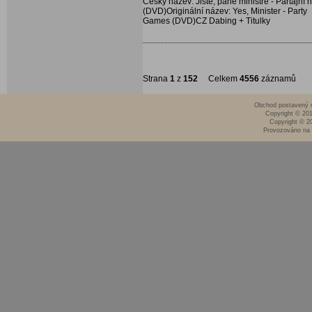
Český název: Jistě, pane ministře - Partajní h
(DVD)Originální název: Yes, Minister - Party
Games (DVD)CZ Dabing + Titulky
Strana
1
z
152
Celkem
4556
záznamů
Obchod postavený n
Copyright © 20
Copyright © 2
Provozováno na