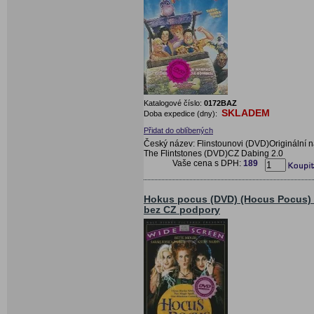
Katalogové číslo:
0172BAZ
SKLADEM
Doba expedice (dny):
Přidat do oblíbených
Český název: Flinstounovi (DVD)Originální n
The Flintstones (DVD)CZ Dabing 2.0
Vaše cena s DPH:
189
Hokus pocus (DVD) (Hocus Pocus) 
bez CZ podpory