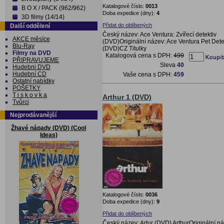
Katalogové číslo:
0013
B O X / PACK (962/962)
Doba expedice (dny):
4
3D filmy (14/14)
Přidat do oblíbených
Další oddělení
Český název: Ace Ventura: Zvířecí detektiv
AKCE měsíce
(DVD)Originální název: Ace Ventura Pet Dete
Blu-Ray
(DVD)CZ Titulky
Filmy na DVD
Katalogová cena s DPH:
499
PŘIPRAVUJEME
Sleva
40
Hudebni DVD
Hudební CD
Vaše cena s DPH:
459
Ostatní nabídky
POŠETKY
T i s k o v k a
Arthur 1 (DVD)
Tvůrci
Nejprodávanější
Žhavé nápady (DVD) (Cool
Ideas)
Katalogové číslo:
0036
Doba expedice (dny):
9
Přidat do oblíbených
Český název: Artur (DVD) ArthurOriginální ná