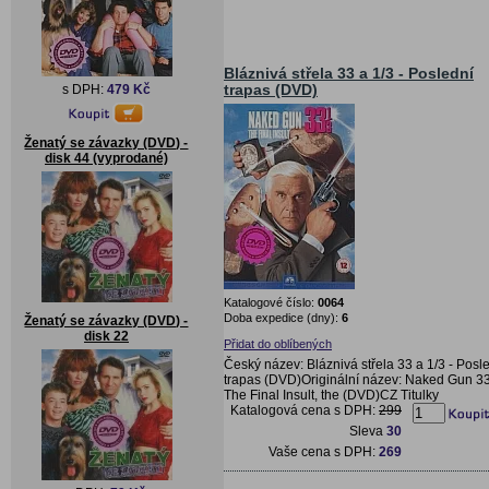
Bláznivá střela 33 a 1/3 - Poslední
trapas (DVD)
s DPH:
479 Kč
Ženatý se závazky (DVD) -
disk 44 (vyprodané)
Katalogové číslo:
0064
Doba expedice (dny):
6
Ženatý se závazky (DVD) -
disk 22
Přidat do oblíbených
Český název: Bláznivá střela 33 a 1/3 - Posl
trapas (DVD)Originální název: Naked Gun 33
The Final Insult, the (DVD)CZ Titulky
Katalogová cena s DPH:
299
Sleva
30
Vaše cena s DPH:
269