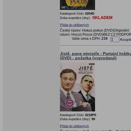
Katalogové číslo:
0204D
SKLADEM
Doba expedice (dny):
Přidat do oblíbených
Český název: Hokus pokus (DVD)Originální
název: Hocus Pocus (DVD)BEZ CZ PODPO
Vaše cena s DPH:
239
Jistě, pane ministře - Partajní hrátk
(DVD) - pošetka (vyprodané)
Katalogové číslo:
0218PS
Doba expedice (dny):
99
Přidat do oblíbených