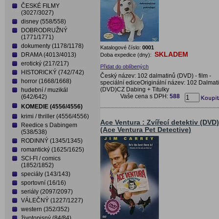
ČESKÉ FILMY
(3027/3027)
disney (558/558)
DOBRODRUŽNÝ
(1771/1771)
dokumenty (1178/1178)
Katalogové číslo:
0001
SKLADEM
DRAMA (4013/4013)
Doba expedice (dny):
erotický (217/217)
Přidat do oblíbených
HISTORICKÝ (742/742)
Český název: 102 dalmatinů (DVD) - film -
horror (1668/1668)
speciální ediceOriginální název: 102 Dalmat
(DVD)CZ Dabing + Titulky
hudební / muzikál
Vaše cena s DPH:
588
(642/642)
KOMEDIE (4556/4556)
krimi / thriller (4556/4556)
Ace Ventura : Zvířecí detektiv (DVD)
Reedice s Dabingem
(Ace Ventura Pet Detective)
(538/538)
RODINNÝ (1345/1345)
romantický (1625/1625)
SCI-FI / comics
(1852/1852)
speciály (143/143)
sportovní (16/16)
seriály (2097/2097)
VÁLEČNÝ (1227/1227)
western (352/352)
životopisný (84/84)