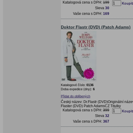
Katalogová cena s DPH:
199
Sleva
30
Vaše cena s DPH:
169
Doktor Flastr (DVD) (Patch Adams)
Katalogové číslo:
0136
Doba expedice (dny):
6
Přidat do oblíbených
Český název: Dr.Flastr (DVD)Originální název
Flaster (DVD) Patch AdamsCZ Titulky
Katalogová cena s DPH:
399
Sleva
32
Vaše cena s DPH:
367