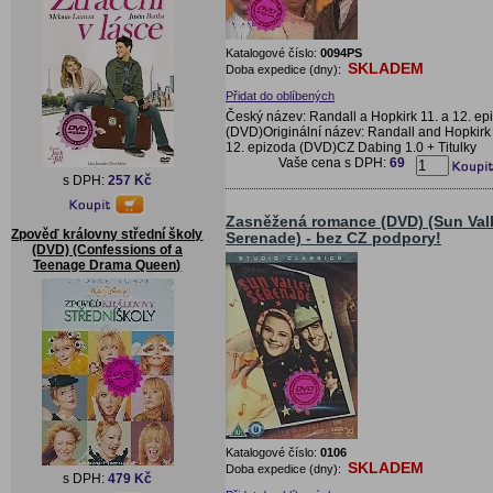
Katalogové číslo:
0094PS
SKLADEM
Doba expedice (dny):
Přidat do oblíbených
Český název: Randall a Hopkirk 11. a 12. ep
(DVD)Originální název: Randall and Hopkirk 
12. epizoda (DVD)CZ Dabing 1.0 + Titulky
Vaše cena s DPH:
69
s DPH:
257 Kč
Zasněžená romance (DVD) (Sun Val
Zpověď královny střední školy
Serenade) - bez CZ podpory!
(DVD) (Confessions of a
Teenage Drama Queen)
Katalogové číslo:
0106
SKLADEM
Doba expedice (dny):
s DPH:
479 Kč