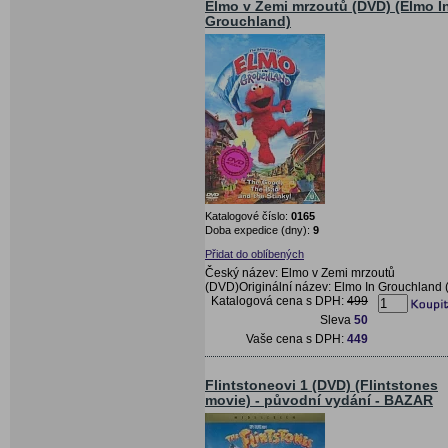
Elmo v Zemi mrzoutů (DVD) (Elmo I
Grouchland)
Katalogové číslo:
0165
Doba expedice (dny):
9
Přidat do oblíbených
Český název: Elmo v Zemi mrzoutů
(DVD)Originální název: Elmo In Grouchland
Katalogová cena s DPH:
499
Sleva
50
Vaše cena s DPH:
449
Flintstoneovi 1 (DVD) (Flintstones
movie) - původní vydání - BAZAR