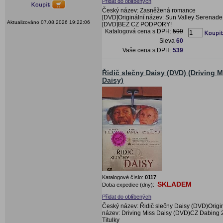
Přidat do oblíbených
Český název: Zasněžená romance
[DVD]Originální název: Sun Valley Serenade
Aktualizováno 07.08.2026 19:22:06
[DVD]BEZ CZ PODPORY!
Katalogová cena s DPH:
599
Sleva
60
Vaše cena s DPH:
539
Řidič slečny Daisy (DVD) (Driving M
Daisy)
Katalogové číslo:
0117
SKLADEM
Doba expedice (dny):
Přidat do oblíbených
Český název: Řidič slečny Daisy (DVD)Origi
název: Driving Miss Daisy (DVD)CZ Dabing 2
Titulky