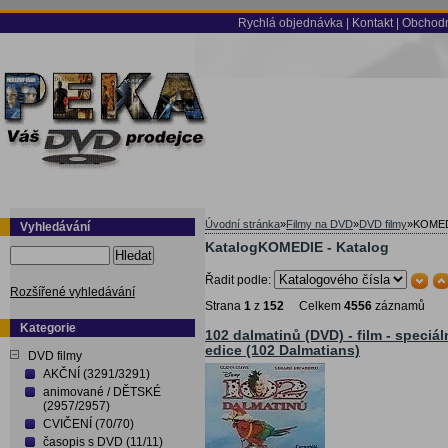
Rychlá objednávka
|
Kontakt
|
Obchodn
Úvodní stránka
»
Filmy na DVD
»
DVD filmy
»
KOME
Vyhledávání
KatalogKOMEDIE - Katalog
Hledat
Řadit podle:
Rozšířené vyhledávání
Strana
1
z
152
Celkem
4556
záznamů
Kategorie
102 dalmatinů (DVD) - film - speciál
edice (102 Dalmatians)
DVD filmy
AKČNÍ (3291/3291)
animované / DĚTSKÉ
(2957/2957)
CVIČENÍ (70/70)
časopis s DVD (11/11)