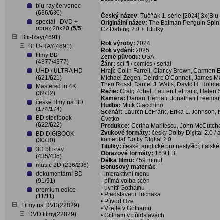
blu-ray červenec
(636/636)
Český název:
Tučňák 1. série [2024] 3x(Blu-
speciál - DVD +
Originální název:
The Batman Penguin Spin O
obraz 20x20 (5/5)
CZ Dabing 2.0 + Titulky
Blu-Ray(4691)
Rok výroby:
2024
BLU-RAY(4691)
Rok vydání:
2025
filmy BD
Země původu:
USA
(4377/4377)
Žánr:
sci-fi / comics / seriál
UHD / ULTRA HD
Hrají:
Colin Farrell, Clancy Brown, Carmen Ej
(621/621)
Michael Zegen, Deirdre O'Connell, James Ma
Theo Rossi, Daniel J. Watts, David H. Holmes
Mastered in 4K
Režie:
Craig Zobel, Lauren LeFranc, Helen S
(32/32)
Kamera:
Darran Tiernan, Jonathan Freeman
české filmy na BD
Hudba:
Mick Giacchino
(174/174)
Scénář:
Lauren LeFranc, Erika L. Johnson,
BD steelbook
Cvetko
(622/622)
Produkce:
Corina Maritescu, John McCutch
Zvukové formáty:
česky Dolby Digital 2.0 / a
BD DIGIBOOK
komentář Dolby Digital 2.0
(30/30)
Titulky:
české, anglické pro neslyšící, italské
3D blu-ray
Obrazové formáty:
16:9 LB
(435/435)
Délka filmu:
459 minut
music BD (236/236)
Bonusový materiál:
dokumentární BD
- interaktivní menu
(91/91)
- přímá volba scén
- uvnitř Gothamu
premium edice
• Představení Tučňáka
(11/11)
• Původ Oze
Filmy na DVD(22829)
• Vítejte v Gothamu
DVD filmy(22829)
• Gotham v představách