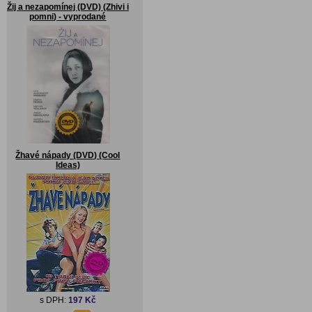
Žij a nezapomínej (DVD) (Zhivi i
pomni) - vyprodané
Žhavé nápady (DVD) (Cool
Ideas)
s DPH:
197 Kč