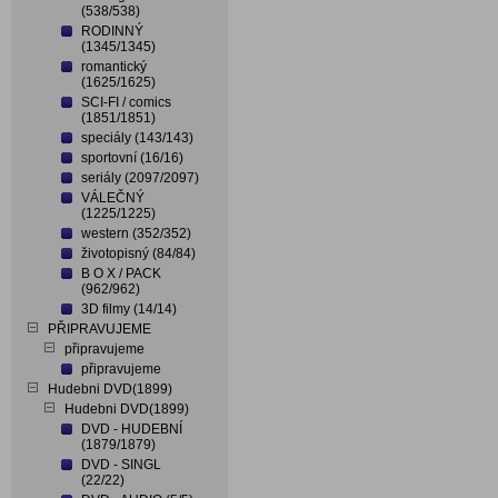
(538/538)
RODINNÝ
(1345/1345)
romantický
(1625/1625)
SCI-FI / comics
(1851/1851)
speciály (143/143)
sportovní (16/16)
seriály (2097/2097)
VÁLEČNÝ
(1225/1225)
western (352/352)
životopisný (84/84)
B O X / PACK
(962/962)
3D filmy (14/14)
PŘIPRAVUJEME
připravujeme
připravujeme
Hudebni DVD(1899)
Hudebni DVD(1899)
DVD - HUDEBNÍ
(1879/1879)
DVD - SINGL
(22/22)