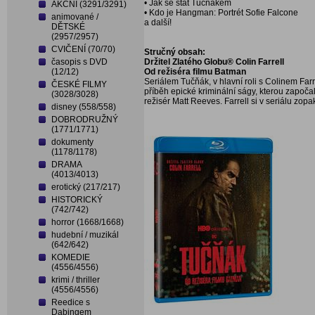
• Jak se stát Tučnákem
AKČNÍ (3291/3291)
• Kdo je Hangman: Portrét Sofie Falcone
animované /
a další!
DĚTSKÉ
(2957/2957)
CVIČENÍ (70/70)
Stručný obsah:
časopis s DVD
Držitel Zlatého Globu® Colin Farrell
(12/12)
Od režiséra filmu Batman
Seriálem Tučňák, v hlavní roli s Colinem Fa
ČESKÉ FILMY
příběh epické kriminální ságy, kterou zapo
(3028/3028)
režisér Matt Reeves. Farrell si v seriálu zo
disney (558/558)
DOBRODRUŽNÝ
(1771/1771)
dokumenty
(1178/1178)
DRAMA
(4013/4013)
erotický (217/217)
HISTORICKÝ
(742/742)
horror (1668/1668)
hudební / muzikál
(642/642)
KOMEDIE
(4556/4556)
krimi / thriller
(4556/4556)
Reedice s
Dabingem