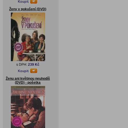
Ženy v pokušení (DVD)
s DPH:
239 Kč
Ženu ani květinou neuhodíš
(DVD) - pošetka