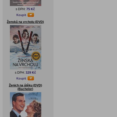
s DPH:
75 Kč
Ženská na vrcholu (DVD)
s DPH:
329 Kč
Ženich na útěku (DVD)
(Bachelor)