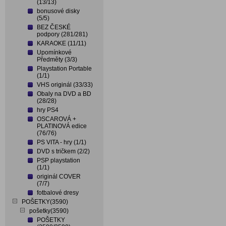
(13/13)
bonusové disky
(5/5)
BEZ ČESKÉ
podpory (281/281)
KARAOKE (11/11)
Upomínkové
Předměty (3/3)
Playstation Portable
(1/1)
VHS originál (33/33)
Obaly na DVD a BD
(28/28)
hry PS4
OSCAROVÁ +
PLATINOVÁ edice
(76/76)
PS VITA - hry (1/1)
DVD s tričkem (2/2)
PSP playstation
(1/1)
originál COVER
(7/7)
fotbalové dresy
POŠETKY(3590)
pošetky(3590)
POŠETKY