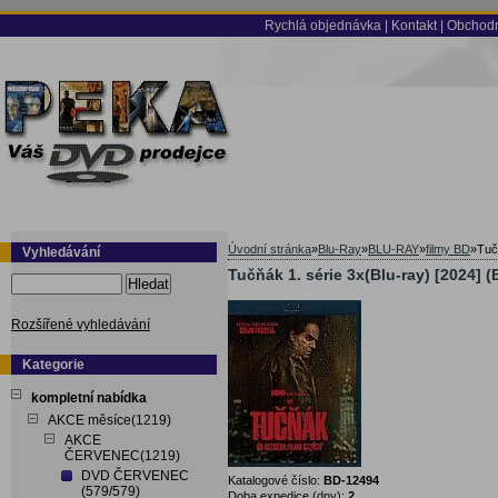
Rychlá objednávka
|
Kontakt
|
Obchodn
Úvodní stránka
»
Blu-Ray
»
BLU-RAY
»
filmy BD
»
Tuč
Vyhledávání
Tučňák 1. série 3x(Blu-ray) [2024] 
Hledat
Rozšířené vyhledávání
Kategorie
kompletní nabídka
AKCE měsíce(1219)
AKCE
ČERVENEC(1219)
DVD ČERVENEC
Katalogové číslo:
BD-12494
(579/579)
Doba expedice (dny):
2