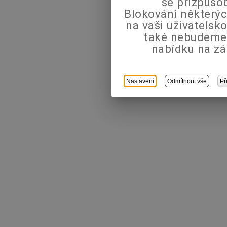
se přizpůso
Blokování některýc
na vaši uživatels
také nebudeme
nabídku na zá
Nastavení
Odmítnout vše
Př