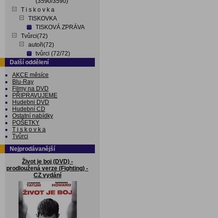
(3590/3590)
T i s k o v k a
TISKOVKA
TISKOVÁ ZPRÁVA
Tvůrci(72)
autoři(72)
tvůrci (72/72)
Další oddělení
AKCE měsíce
Blu-Ray
Filmy na DVD
PŘIPRAVUJEME
Hudebni DVD
Hudební CD
Ostatní nabídky
POŠETKY
T i s k o v k a
Tvůrci
Nejprodávanější
Život je boj (DVD) -
prodloužená verze (Fighting) -
CZ vydání