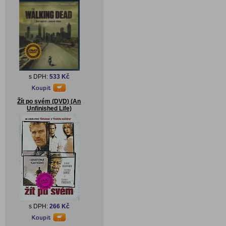
s DPH:
533 Kč
Žít po svém (DVD) (An
Unfinished Life)
s DPH:
266 Kč