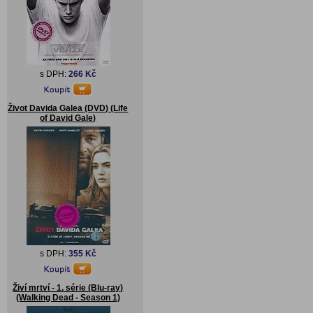
s DPH:
266 Kč
Život Davida Galea (DVD) (Life
of David Gale)
s DPH:
355 Kč
Živí mrtví - 1. série (Blu-ray)
(Walking Dead - Season 1)