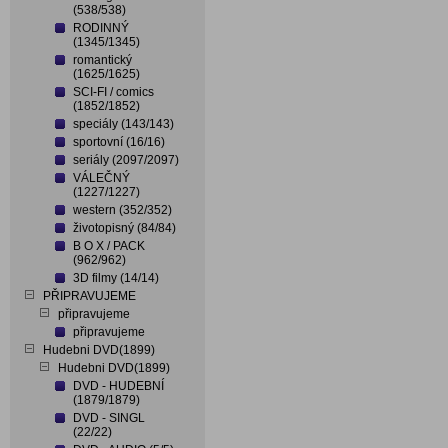
(538/538)
RODINNÝ
(1345/1345)
romantický
(1625/1625)
SCI-FI / comics
(1852/1852)
speciály (143/143)
sportovní (16/16)
seriály (2097/2097)
VÁLEČNÝ
(1227/1227)
western (352/352)
životopisný (84/84)
B O X / PACK
(962/962)
3D filmy (14/14)
PŘIPRAVUJEME
připravujeme
připravujeme
Hudebni DVD(1899)
Hudebni DVD(1899)
DVD - HUDEBNÍ
(1879/1879)
DVD - SINGL
(22/22)