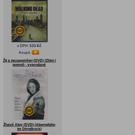
s DPH:
533 Kč
Žij a nezapomínej (DVD) (Zhivi i
pomni) - vyprodané
Žhavé Alpy (DVD) (Alpenglühn
im Dirndlrock)