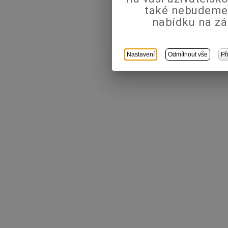
také nebudeme
nabídku na zá
Nastavení
Odmítnout vše
Př