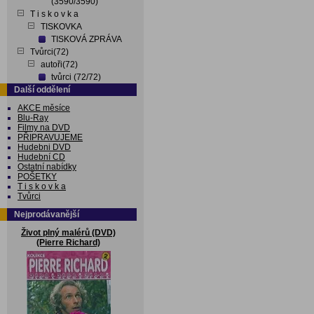
(3590/3590)
T i s k o v k a
TISKOVKA
TISKOVÁ ZPRÁVA
Tvůrci(72)
autoři(72)
tvůrci (72/72)
Další oddělení
AKCE měsíce
Blu-Ray
Filmy na DVD
PŘIPRAVUJEME
Hudebni DVD
Hudební CD
Ostatní nabídky
POŠETKY
T i s k o v k a
Tvůrci
Nejprodávanější
Život plný malérů (DVD)
(Pierre Richard)