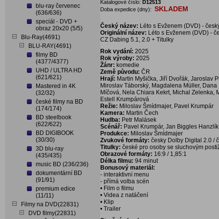
Katalogové číslo:
D12513
blu-ray červenec
SKLADEM
Doba expedice (dny):
(636/636)
speciál - DVD +
Český název:
Léto s Evženem (DVD) - český
obraz 20x20 (5/5)
Originální název:
Léto s Evženem (DVD) - če
Blu-Ray(4691)
CZ Dabing 5.1, 2.0 + Titulky
BLU-RAY(4691)
Rok vydání:
2025
filmy BD
Rok výroby:
2025
(4377/4377)
Žánr:
komedie
UHD / ULTRA HD
Země původu:
ČR
(621/621)
Hrají:
Martin Myšička, Jiří Dvořák, Jaroslav
Miroslav Táborský, Magdalena Müller, Dana B
Mastered in 4K
Míčová, Nela Chiara Kekrt, Michal Zelenka, M
(32/32)
Estell Krumpárová
české filmy na BD
Režie:
Miloslav Šmídmajer, Pavel Krumpár
(174/174)
Kamera:
Martin Čech
BD steelbook
Hudba:
Petr Malásek
(622/622)
Scénář:
Pavel Krumpár, Jan Biggles Hanzlík
BD DIGIBOOK
Produkce:
Miloslav Šmídmajer
(30/30)
Zvukové formáty:
česky Dolby Digital 2.0 / 
Titulky:
české pro osoby se sluchovým posti
3D blu-ray
Obrazové formáty:
16:9 / 1,85:1
(435/435)
Délka filmu:
94 minut
music BD (236/236)
Bonusový materiál:
dokumentární BD
- interaktivní menu
(91/91)
- přímá volba scén
• Film o filmu
premium edice
• Videa z natáčení
(11/11)
• Klip
Filmy na DVD(22831)
• Trailer
DVD filmy(22831)