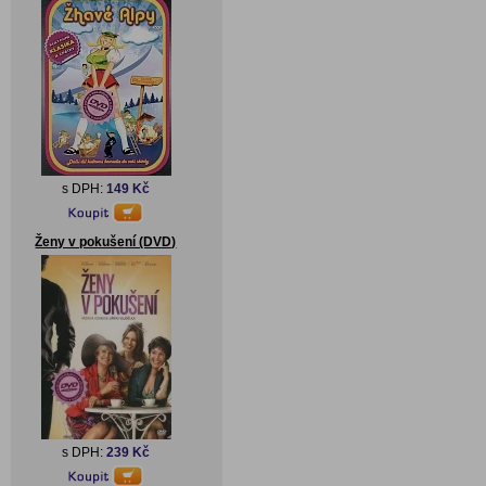
s DPH:
149 Kč
Ženy v pokušení (DVD)
s DPH:
239 Kč