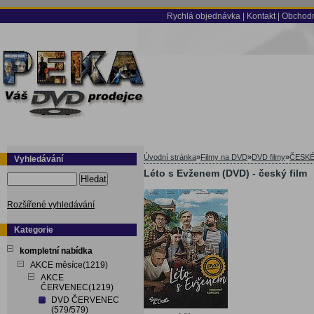
Rychlá objednávka
|
Kontakt
|
Obchodn
Úvodní stránka
»
Filmy na DVD
»
DVD filmy
»
ČESKÉ
Vyhledávání
Léto s Evženem (DVD) - český film
Hledat
Rozšířené vyhledávání
Kategorie
kompletní nabídka
AKCE měsíce(1219)
AKCE
ČERVENEC(1219)
DVD ČERVENEC
(579/579)