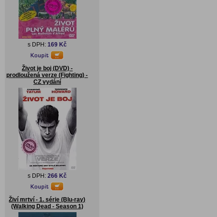
s DPH:
169 Kč
Život je boj (DVD) -
prodloužená verze (Fighting) -
CZ vydání
s DPH:
266 Kč
Živí mrtví - 1. série (Blu-ray)
(Walking Dead - Season 1)