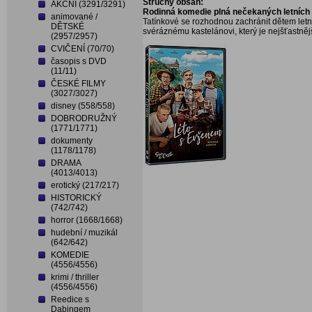
Stručný obsah:
AKČNÍ (3291/3291)
Rodinná komedie plná nečekaných letních 
animované /
Tatínkové se rozhodnou zachránit dětem letní
DĚTSKÉ
svéráznému kastelánovi, který je nejšťastnějš
(2957/2957)
CVIČENÍ (70/70)
časopis s DVD
(11/11)
ČESKÉ FILMY
(3027/3027)
disney (558/558)
DOBRODRUŽNÝ
(1771/1771)
dokumenty
(1178/1178)
DRAMA
(4013/4013)
erotický (217/217)
HISTORICKÝ
(742/742)
horror (1668/1668)
hudební / muzikál
(642/642)
KOMEDIE
(4556/4556)
krimi / thriller
(4556/4556)
Reedice s
Dabingem