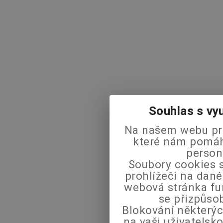
Souhlas s vy
Na našem webu pra
které nám pomáha
person
Soubory cookies s
prohlížeči na dané
webová stránka fu
se přizpůso
Blokování některýc
na vaši uživatels