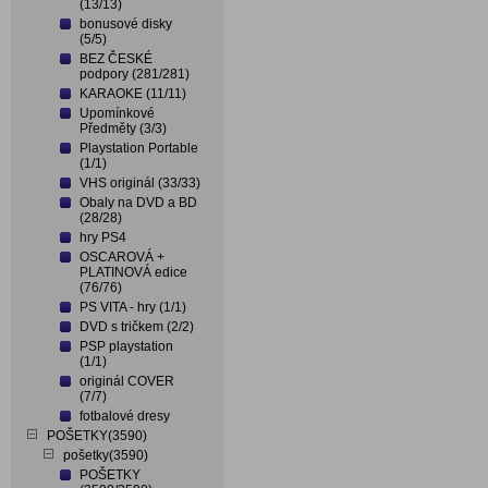
(13/13)
bonusové disky
(5/5)
BEZ ČESKÉ
podpory (281/281)
KARAOKE (11/11)
Upomínkové
Předměty (3/3)
Playstation Portable
(1/1)
VHS originál (33/33)
Obaly na DVD a BD
(28/28)
hry PS4
OSCAROVÁ +
PLATINOVÁ edice
(76/76)
PS VITA - hry (1/1)
DVD s tričkem (2/2)
PSP playstation
(1/1)
originál COVER
(7/7)
fotbalové dresy
POŠETKY(3590)
pošetky(3590)
POŠETKY