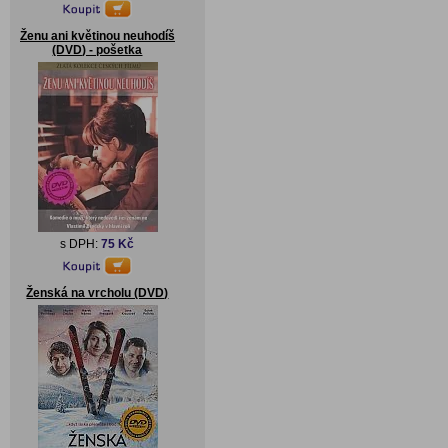
Ženu ani květinou neuhodíš
(DVD) - pošetka
s DPH:
75 Kč
Ženská na vrcholu (DVD)