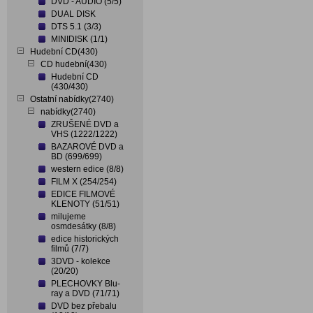
DVD - AUDIO (5/5)
DUAL DISK
DTS 5.1 (3/3)
MINIDISK (1/1)
Hudební CD(430)
CD hudební(430)
Hudební CD
(430/430)
Ostatní nabídky(2740)
nabídky(2740)
ZRUŠENÉ DVD a
VHS (1222/1222)
BAZAROVÉ DVD a
BD (699/699)
western edice (8/8)
FILM X (254/254)
EDICE FILMOVÉ
KLENOTY (51/51)
milujeme
osmdesátky (8/8)
edice historických
filmů (7/7)
3DVD - kolekce
(20/20)
PLECHOVKY Blu-
ray a DVD (71/71)
DVD bez přebalu