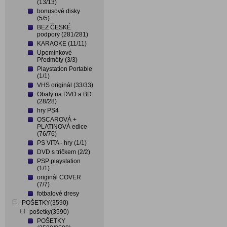
(13/13)
bonusové disky
(5/5)
BEZ ČESKÉ
podpory (281/281)
KARAOKE (11/11)
Upomínkové
Předměty (3/3)
Playstation Portable
(1/1)
VHS originál (33/33)
Obaly na DVD a BD
(28/28)
hry PS4
OSCAROVÁ +
PLATINOVÁ edice
(76/76)
PS VITA - hry (1/1)
DVD s tričkem (2/2)
PSP playstation
(1/1)
originál COVER
(7/7)
fotbalové dresy
POŠETKY(3590)
pošetky(3590)
POŠETKY