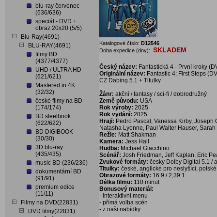
blu-ray červenec
(636/636)
speciál - DVD +
obraz 20x20 (5/5)
Blu-Ray(4691)
Katalogové číslo:
D12546
BLU-RAY(4691)
SKLADEM
Doba expedice (dny):
filmy BD
(4377/4377)
Český název:
Fantastická 4 - První kroky (D
UHD / ULTRA HD
Originální název:
Fantastic 4: First Steps (D
(621/621)
CZ Dabing 5.1 + Titulky
Mastered in 4K
(32/32)
Žánr:
akční / fantasy / sci-fi / dobrodružný
české filmy na BD
Země původu:
USA
(174/174)
Rok výroby:
2025
Rok vydání:
2025
BD steelbook
Hrají:
Pedro Pascal, Vanessa Kirby, Joseph 
(622/622)
Natasha Lyonne, Paul Walter Hauser, Sarah 
BD DIGIBOOK
Režie:
Matt Shakman
(30/30)
Kamera:
Jess Hall
3D blu-ray
Hudba:
Michael Giacchino
(435/435)
Scénář:
Josh Friedman, Jeff Kaplan, Eric P
Zvukové formáty:
česky Dolby Digital 5.1 / 
music BD (236/236)
Titulky:
české, anglické pro neslyšící, polské
dokumentární BD
Obrazové formáty:
16:9 / 2,39:1
(91/91)
Délka filmu:
110 minut
premium edice
Bonusový materiál:
(11/11)
- interaktivní menu
Filmy na DVD(22831)
- přímá volba scén
- z naši nabídky
DVD filmy(22831)