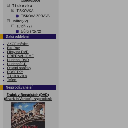
(3590/3590)
T i s k o v k a
TISKOVKA
TISKOVÁ ZPRÁVA
Tvůrci(72)
autoři(72)
tvůrci (72/72)
Další oddělení
AKCE měsíce
Blu-Ray
Filmy na DVD
PŘIPRAVUJEME
Hudebni DVD
Hudební CD
Ostatní nabídky
POŠETKY
T i s k o v k a
Tvůrci
Nejprodávanější
Žralok v Benátkách (DVD)
(Shark in Venice) - vyprodané