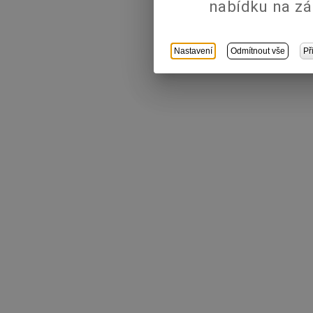
nabídku na zá
Nastavení
Odmítnout vše
Př