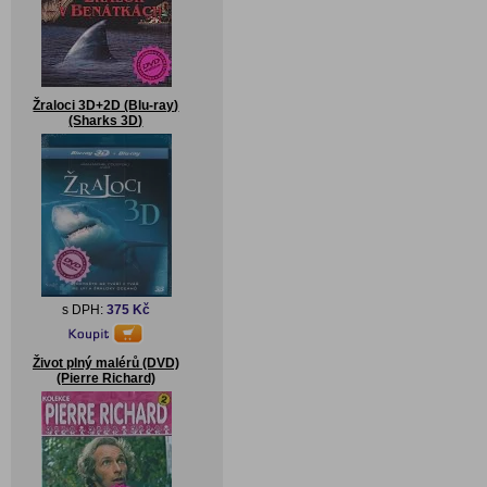
Žraloci 3D+2D (Blu-ray)
(Sharks 3D)
s DPH:
375 Kč
Život plný malérů (DVD)
(Pierre Richard)