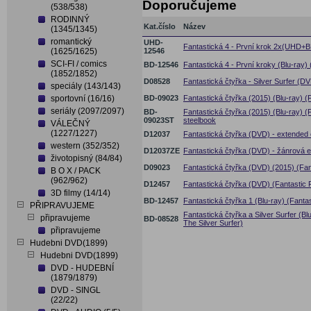
Doporučujeme
(538/538)
RODINNÝ
Kat.číslo
Název
(1345/1345)
romantický
UHD-
Fantastická 4 - První krok 2x(UHD+BD
(1625/1625)
12546
SCI-FI / comics
BD-12546
Fantastická 4 - První kroky (Blu-ray) 
(1852/1852)
D08528
Fantastická čtyřka - Silver Surfer (DV
speciály (143/143)
sportovní (16/16)
BD-09023
Fantastická čtyřka (2015) (Blu-ray) (
seriály (2097/2097)
BD-
Fantastická čtyřka (2015) (Blu-ray) (F
09023ST
steelbook
VÁLEČNÝ
(1227/1227)
D12037
Fantastická čtyřka (DVD) - extended e
western (352/352)
D12037ZE
Fantastická čtyřka (DVD) - žánrová e
životopisný (84/84)
D09023
Fantastická čtyřka (DVD) (2015) (Fan
B O X / PACK
(962/962)
D12457
Fantastická čtyřka (DVD) (Fantastic 
3D filmy (14/14)
BD-12457
Fantastická čtyřka 1 (Blu-ray) (Fanta
PŘIPRAVUJEME
Fantastická čtyřka a Silver Surfer (Bl
připravujeme
BD-08528
The Silver Surfer)
připravujeme
Hudebni DVD(1899)
Hudebni DVD(1899)
DVD - HUDEBNÍ
(1879/1879)
DVD - SINGL
(22/22)