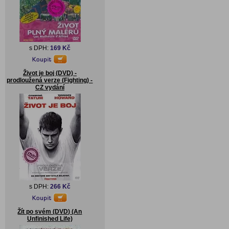
s DPH:
169 Kč
Život je boj (DVD) -
prodloužená verze (Fighting) -
CZ vydání
s DPH:
266 Kč
Žít po svém (DVD) (An
Unfinished Life)