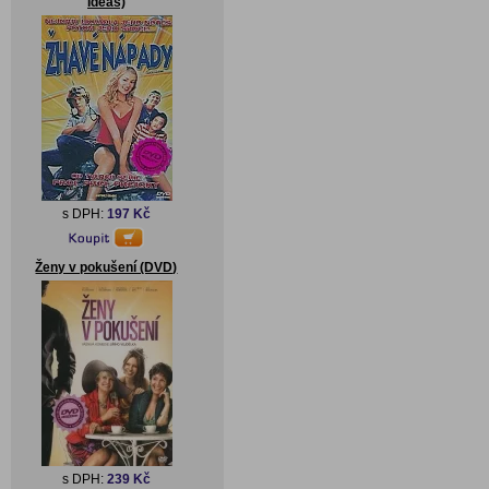
Ideas)
s DPH:
197 Kč
Ženy v pokušení (DVD)
s DPH:
239 Kč