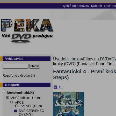
Rychlá objednávka
|
Kontakt
|
Obchodn
Úvodní stránka
»
Filmy na DVD
»
DV
Vyhledávání
kroky (DVD) (Fantastic Four: First
Hledat
Fantastická 4 - První kro
Rozšířené vyhledávání
Steps)
Kategorie
kompletní nabídka
AKCE měsíce(1219)
AKCE
ČERVENEC(1219)
DVD ČERVENEC
(579/579)