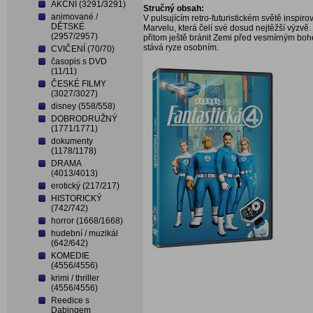
AKČNÍ (3291/3291)
Stručný obsah:
animované /
V pulsujícím retro-futuristickém světě inspir
DĚTSKÉ
Marvelu, která čelí své dosud nejtěžší výzvě.
(2957/2957)
přitom ještě bránit Zemi před vesmírným bohe
stává ryze osobním.
CVIČENÍ (70/70)
časopis s DVD
(11/11)
ČESKÉ FILMY
(3027/3027)
disney (558/558)
DOBRODRUŽNÝ
(1771/1771)
dokumenty
(1178/1178)
DRAMA
(4013/4013)
erotický (217/217)
HISTORICKÝ
(742/742)
horror (1668/1668)
hudební / muzikál
(642/642)
KOMEDIE
(4556/4556)
krimi / thriller
(4556/4556)
Reedice s
Dabingem