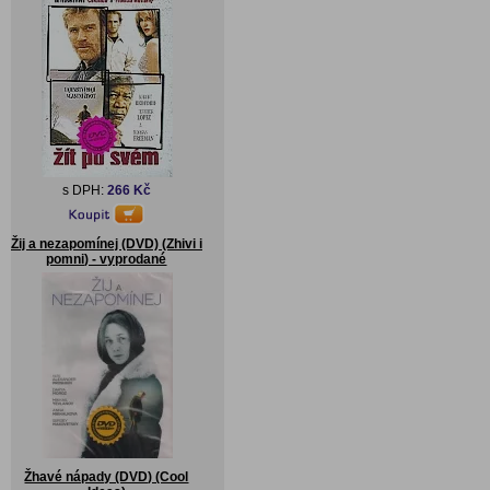
s DPH:
266 Kč
Žij a nezapomínej (DVD) (Zhivi i
pomni) - vyprodané
Žhavé nápady (DVD) (Cool