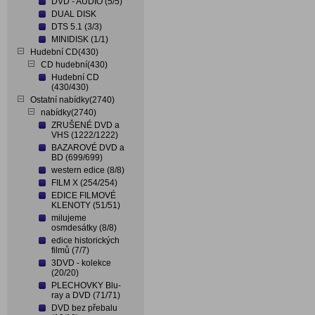
DVD - AUDIO (5/5)
DUAL DISK
DTS 5.1 (3/3)
MINIDISK (1/1)
Hudební CD(430)
CD hudební(430)
Hudební CD
(430/430)
Ostatní nabídky(2740)
nabídky(2740)
ZRUŠENÉ DVD a
VHS (1222/1222)
BAZAROVÉ DVD a
BD (699/699)
western edice (8/8)
FILM X (254/254)
EDICE FILMOVÉ
KLENOTY (51/51)
milujeme
osmdesátky (8/8)
edice historických
filmů (7/7)
3DVD - kolekce
(20/20)
PLECHOVKY Blu-
ray a DVD (71/71)
DVD bez přebalu