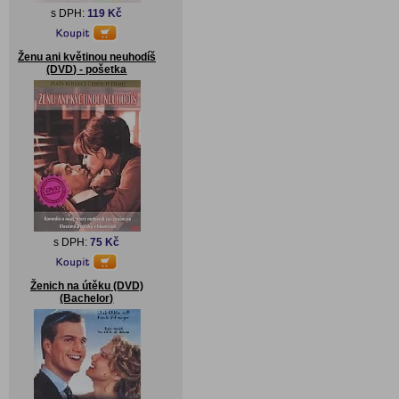
s DPH:
119 Kč
Ženu ani květinou neuhodíš
(DVD) - pošetka
s DPH:
75 Kč
Ženich na útěku (DVD)
(Bachelor)