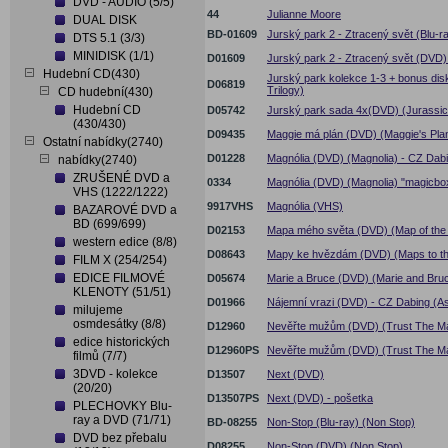
DVD - AUDIO (5/5)
44
Julianne Moore
DUAL DISK
BD-01609
Jurský park 2 - Ztracený svět (Blu-r
DTS 5.1 (3/3)
MINIDISK (1/1)
D01609
Jurský park 2 - Ztracený svět (DVD)
Hudební CD(430)
Jurský park kolekce 1-3 + bonus dis
D06819
Trilogy)
CD hudební(430)
Hudební CD
D05742
Jurský park sada 4x(DVD) (Jurassic 
(430/430)
D09435
Maggie má plán (DVD) (Maggie's Pla
Ostatní nabídky(2740)
D01228
Magnólia (DVD) (Magnolia) - CZ Dabi
nabídky(2740)
ZRUŠENÉ DVD a
0334
Magnólia (DVD) (Magnolia) "magicbo
VHS (1222/1222)
9917VHS
Magnólia (VHS)
BAZAROVÉ DVD a
BD (699/699)
D02153
Mapa mého světa (DVD) (Map of the
western edice (8/8)
D08643
Mapy ke hvězdám (DVD) (Maps to th
FILM X (254/254)
EDICE FILMOVÉ
D05674
Marie a Bruce (DVD) (Marie and Bru
KLENOTY (51/51)
D01966
Nájemní vrazi (DVD) - CZ Dabing (A
milujeme
osmdesátky (8/8)
D12960
Nevěřte mužům (DVD) (Trust The M
edice historických
D12960PS
Nevěřte mužům (DVD) (Trust The Ma
filmů (7/7)
3DVD - kolekce
D13507
Next (DVD)
(20/20)
D13507PS
Next (DVD) - pošetka
PLECHOVKY Blu-
ray a DVD (71/71)
BD-08255
Non-Stop (Blu-ray) (Non Stop)
DVD bez přebalu
D08255
Non-Stop (DVD) (Non Stop)