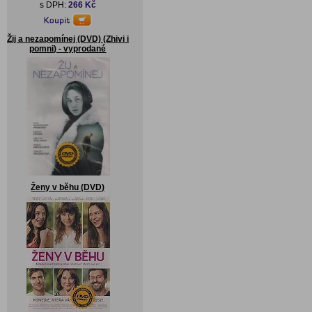
s DPH:
266 Kč
Žij a nezapomínej (DVD) (Zhivi i
pomni) - vyprodané
Ženy v běhu (DVD)