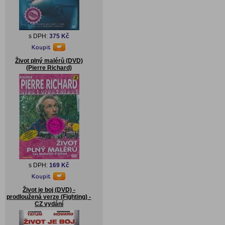
s DPH:
375 Kč
Život plný malérů (DVD)
(Pierre Richard)
s DPH:
169 Kč
Život je boj (DVD) -
prodloužená verze (Fighting) -
CZ vydání