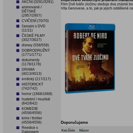
Inspirováno skutečným příběhem mafiánsk
AKČNÍ (3291/3291)
Film Dvě tváře zločinu sleduje dva známé b
animované /
Vita Genovese, a to, jak je jejich oddělené c
DĚTSKÉ
(2957/2957)
CVIČENÍ (70/70)
časopis s DVD
(11/11)
ČESKÉ FILMY
(3027/3027)
disney (558/558)
DOBRODRUŽNÝ
(1771/1771)
dokumenty
(1178/1178)
DRAMA
(4013/4013)
erotický (217/217)
HISTORICKÝ
(742/742)
horror (1668/1668)
hudební / muzikál
(642/642)
KOMEDIE
(4556/4556)
krimi / thriller
(4556/4556)
Doporučujeme
Reedice s
Kat.číslo
Název
Dabingem