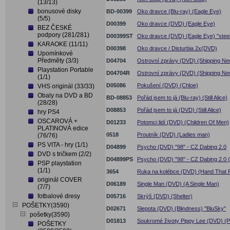
(13/13)
bonusové disky
BD-00399
Oko dravce (Blu-ray) (Eagle Eye)
(5/5)
D00399
Oko dravce (DVD) (Eagle Eye)
BEZ ČESKÉ
podpory (281/281)
D00399ST
Oko dravce (DVD) (Eagle Eye) "stee
KARAOKE (11/11)
D00398
Oko dravce / Disturbia 2x(DVD)
Upomínkové
Předměty (3/3)
D04704
Ostrovní zprávy (DVD) (Shipping Ne
Playstation Portable
D04704R
Ostrovní zprávy (DVD) (Shipping Ne
(1/1)
D05086
Pokušení (DVD) (Chloe)
VHS originál (33/33)
Obaly na DVD a BD
BD-08853
Pořád jsem to já (Blu-ray) (Still Alice)
(28/28)
D08853
Pořád jsem to já (DVD) (Still Alice)
hry PS4
OSCAROVÁ +
D01233
Potomci lidí (DVD) (Children Of Men)
PLATINOVÁ edice
0518
Proutník (DVD) (Ladies man)
(76/76)
PS VITA - hry (1/1)
D04899
Psycho (DVD) "98" - CZ Dabing 2.0
DVD s tričkem (2/2)
D04899PS
Psycho (DVD) "98" - CZ Dabing 2.0 
PSP playstation
(1/1)
3654
Ruka na kolébce (DVD) (Hand That 
originál COVER
D06189
Single Man (DVD) (A Single Man)
(7/7)
fotbalové dresy
D05716
Skrýš (DVD) (Shelter)
POŠETKY(3590)
D02671
Slepota (DVD) (Blindness) "BluSky"
pošetky(3590)
D01813
Soukromé životy Pippy Lee (DVD) (Pr
POŠETKY