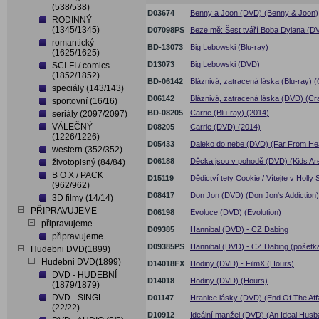
(538/538)
D03674
Benny a Joon (DVD) (Benny & Joon)
RODINNÝ
(1345/1345)
D07098PS
Beze mě: Šest tváří Boba Dylana (DV
romantický
BD-13073
Big Lebowski (Blu-ray)
(1625/1625)
D13073
Big Lebowski (DVD)
SCI-FI / comics
(1852/1852)
BD-06142
Bláznivá, zatracená láska (Blu-ray) (
speciály (143/143)
D06142
Bláznivá, zatracená láska (DVD) (Cra
sportovní (16/16)
BD-08205
Carrie (Blu-ray) (2014)
seriály (2097/2097)
VÁLEČNÝ
D08205
Carrie (DVD) (2014)
(1226/1226)
D05433
Daleko do nebe (DVD) (Far From He
western (352/352)
D06188
Děcka jsou v pohodě (DVD) (Kids Are 
životopisný (84/84)
B O X / PACK
D15119
Dědictví tety Cookie / Vítejte v Holl
(962/962)
D08417
Don Jon (DVD) (Don Jon's Addiction)
3D filmy (14/14)
PŘIPRAVUJEME
D06198
Evoluce (DVD) (Evolution)
připravujeme
D09385
Hannibal (DVD) - CZ Dabing
připravujeme
D09385PS
Hannibal (DVD) - CZ Dabing (pošetk
Hudebni DVD(1899)
Hudebni DVD(1899)
D14018FX
Hodiny (DVD) - FilmX (Hours)
DVD - HUDEBNÍ
D14018
Hodiny (DVD) (Hours)
(1879/1879)
DVD - SINGL
D01147
Hranice lásky (DVD) (End Of The Affa
(22/22)
D10912
Ideální manžel (DVD) (An Ideal Husb