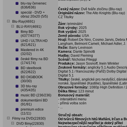
blu-ray červenec
(636/636)
Český název:
Dvě tváře zločinu (Blu-ray)
speciál - DVD +
Originální název:
The Alto Knights (Blu-ray)
obraz 20x20 (5/5)
CZ Titulky
Blu-Ray(4691)
Žánr:
kriminální
BLU-RAY(4691)
Rok výroby:
2025
filmy BD
Rok vydání:
2025
(4377/4377)
Země původu:
USA
Hrají:
Robert De Niro, Cosmo Jarvis, Debra M
UHD / ULTRA HD
Langham, Belmont Cameli, Michael Adler, J. 
(621/621)
Režie:
Barry Levinson
Mastered in 4K
Kamera:
Dante Spinotti
(32/32)
Hudba:
David Fleming
české filmy na BD
Scénář:
Nicholas Pileggi
(174/174)
Produkce:
Jason Sosnoff, Irwin Winkler
Zvukové formáty:
anglicky 5.1 Audio Descri
BD steelbook
Digital 5.1 / francouzsky (Paříž) Dolby Digital
(622/622)
Digital 5.1
BD DIGIBOOK
Titulky:
české, anglické pro neslyšící, dánské
(30/30)
norské, španělské (Kastilie), španělské (Lat
3D blu-ray
Obrazové formáty:
1080p High Definition /
(435/435)
Délka filmu:
123 minut
music BD (236/236)
Bonusový materiál:
- interaktivní menu
dokumentární BD
- přímá volba scén
(91/91)
- ...
premium edice
(11/11)
Stručný obsah:
Filmy na DVD(22830)
Od tvůrců filmových hitů Mafiáni, Irčan a B
Nejnebezpečnější nepřítel je dobrý přítel
DVD filmy(22830)