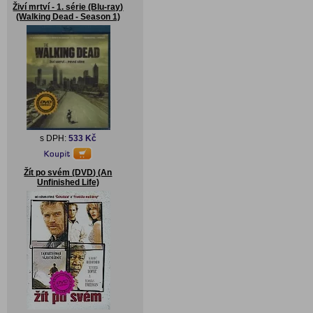
Živí mrtví - 1. série (Blu-ray)
(Walking Dead - Season 1)
s DPH:
533 Kč
Žít po svém (DVD) (An
Unfinished Life)