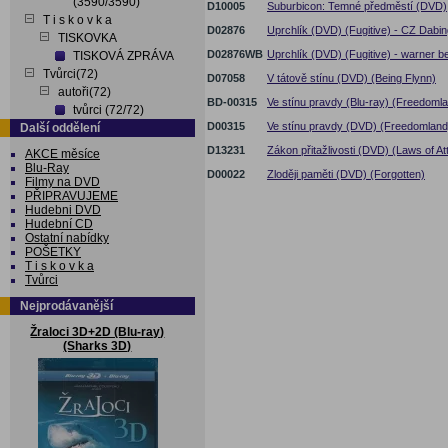
(3590/3590)
D10005
Suburbicon: Temné předměstí (DVD)
T i s k o v k a
D02876
Uprchlík (DVD) (Fugitive) - CZ Dabin
TISKOVKA
D02876WB
Uprchlík (DVD) (Fugitive) - warner be
TISKOVÁ ZPRÁVA
Tvůrci(72)
D07058
V tátově stínu (DVD) (Being Flynn)
autoři(72)
BD-00315
Ve stínu pravdy (Blu-ray) (Freedoml
tvůrci (72/72)
D00315
Ve stínu pravdy (DVD) (Freedomland
Další oddělení
D13231
Zákon přitažlivosti (DVD) (Laws of Att
AKCE měsíce
Blu-Ray
D00022
Zloději paměti (DVD) (Forgotten)
Filmy na DVD
PŘIPRAVUJEME
Hudebni DVD
Hudební CD
Ostatní nabídky
POŠETKY
T i s k o v k a
Tvůrci
Nejprodávanější
Žraloci 3D+2D (Blu-ray)
(Sharks 3D)