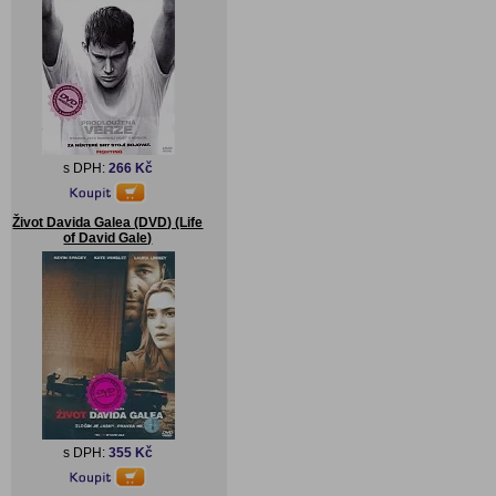
s DPH:
266 Kč
Život Davida Galea (DVD) (Life
of David Gale)
s DPH:
355 Kč