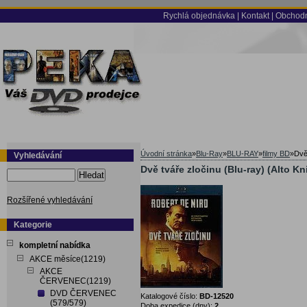
Rychlá objednávka
|
Kontakt
|
Obchodn
Úvodní stránka
»
Blu-Ray
»
BLU-RAY
»
filmy BD
»
Dvě 
Vyhledávání
Dvě tváře zločinu (Blu-ray) (Alto Kn
Hledat
Rozšířené vyhledávání
Kategorie
kompletní nabídka
AKCE měsíce(1219)
AKCE
ČERVENEC(1219)
DVD ČERVENEC
Katalogové číslo:
BD-12520
(579/579)
Doba expedice (dny):
2