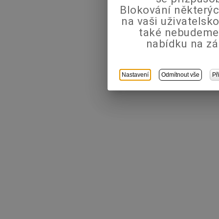
Blokování některýc
na vaši uživatels
také nebudeme
nabídku na zá
Nastavení
Odmítnout vše
Př