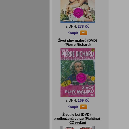
s DPH:
278 Kč
Život plný malérů (DVD)
(Pierre Richard)
s DPH:
169 Kč
Život je boj (DVD) -
prodloužená verze (Fighting) -
CZ vydání