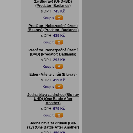
2x(Blu-ray) (UHD+BD)
(Predator: Badlands)
s DPH:
745 Kč
Predátor: Nebezpečné území
(Blu-ray) (Predator: Badlands)
s DPH:
439 Kč
Predátor: Nebezpečné území
(DVD) (Predator: Badlands)
s DPH:
293 Kč
Eden - Vítejte v ráji (Blu-ray)
s DPH:
459 Kč
Jedna bitva za druhou (Blu-ray
UHD) (One Battle After
Another)
s DPH:
679 Kč
Jedna bitva za druhou (Blu-
ray) (One Battle After Another)