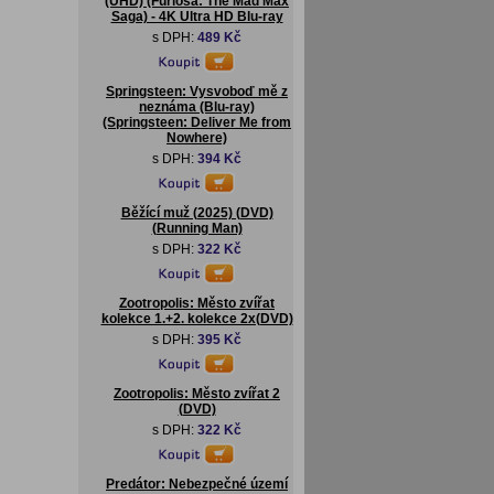
(UHD) (Furiosa: The Mad Max
Saga) - 4K Ultra HD Blu-ray
s DPH:
489 Kč
Springsteen: Vysvoboď mě z
neznáma (Blu-ray)
(Springsteen: Deliver Me from
Nowhere)
s DPH:
394 Kč
Běžící muž (2025) (DVD)
(Running Man)
s DPH:
322 Kč
Zootropolis: Město zvířat
kolekce 1.+2. kolekce 2x(DVD)
s DPH:
395 Kč
Zootropolis: Město zvířat 2
(DVD)
s DPH:
322 Kč
Predátor: Nebezpečné území