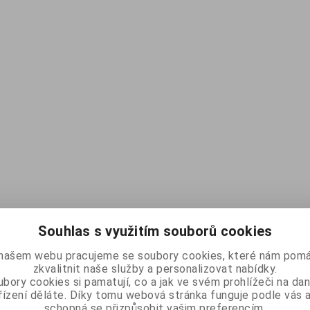
Souhlas s využitím souborů cookies
našem webu pracujeme se soubory cookies, které nám pomá
zkvalitnit naše služby a personalizovat nabídky.
bory cookies si pamatují, co a jak ve svém prohlížeči na d
řízení děláte. Díky tomu webová stránka funguje podle vás a
schopná se přizpůsobit vašim preferencím.