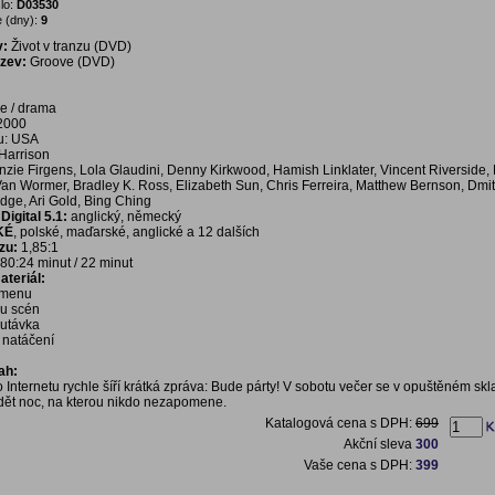
lo:
D03530
 (dny):
9
v:
Život v tranzu (DVD)
ázev:
Groove (DVD)
e / drama
 2000
u: USA
Harrison
ie Firgens, Lola Glaudini, Denny Kirkwood, Hamish Linklater, Vincent Riverside,
Van Wormer, Bradley K. Ross, Elizabeth Sun, Chris Ferreira, Matthew Bernson, Dmit
dge, Ari Gold, Bing Ching
igital 5.1:
anglický, německý
KÉ
, polské, maďarské, anglické a 12 dalších
zu:
1,85:1
80:24 minut / 22 minut
teriál:
í menu
bu scén
outávka
 natáčení
ah:
 Internetu rychle šíří krátká zpráva: Bude párty! V sobotu večer se v opuštěném skla
ždět noc, na kterou nikdo nezapomene.
Katalogová cena s DPH:
699
Akční sleva
300
Vaše cena s DPH:
399