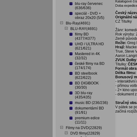
Katalogové čís
blu-ray červenec
Doba expedice
(636/636)
Český náze
speciál - DVD +
Originální n
obraz 20x20 (5/5)
CZ Titulky
Blu-Ray(4691)
BLU-RAY(4691)
Žánr: komedi
filmy BD
Rok výroby:
(4377/4377)
Země původ
Režie:
Greg 
UHD / ULTRA HD
Hrají:
Mackenz
(621/621)
True, Steve 
Mastered in 4K
Aaron Langri
(32/32)
ZVUK Dolby D
české filmy na BD
Titulky:
ČES
(174/174)
Formát obra
Délka filmu:
BD steelbook
Bonusový ma
(622/622)
- interaktivn
BD DIGIBOOK
- přímou vol
(30/30)
- 2× kino up
3D blu-ray
- dokument z
(435/435)
music BD (236/236)
Stručný obs
V pátek se po
dokumentární BD
začíná rozjí
(91/91)
premium edice
(11/11)
Filmy na DVD(22829)
DVD filmy(22829)