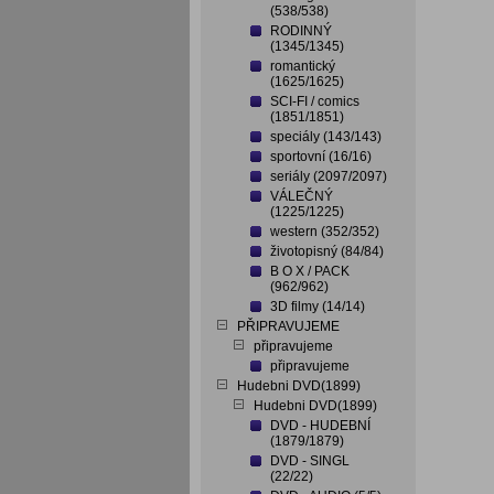
(538/538)
RODINNÝ
(1345/1345)
romantický
(1625/1625)
SCI-FI / comics
(1851/1851)
speciály (143/143)
sportovní (16/16)
seriály (2097/2097)
VÁLEČNÝ
(1225/1225)
western (352/352)
životopisný (84/84)
B O X / PACK
(962/962)
3D filmy (14/14)
PŘIPRAVUJEME
připravujeme
připravujeme
Hudebni DVD(1899)
Hudebni DVD(1899)
DVD - HUDEBNÍ
(1879/1879)
DVD - SINGL
(22/22)