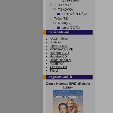
(3590/3590)
T i s k o v k a
TISKOVKA
TISKOVÁ ZPRÁVA
Tvůrci(72)
autoři(72)
tvůrci (72/72)
Další oddělení
AKCE měsíce
Blu-Ray
Filmy na DVD
PŘIPRAVUJEME
Hudebni DVD
Hudební CD
Ostatní nabídky
POŠETKY
T i s k o v k a
Tvůrci
Nejprodávanější
Život s Helenou (DVD) (Raising
Helen)