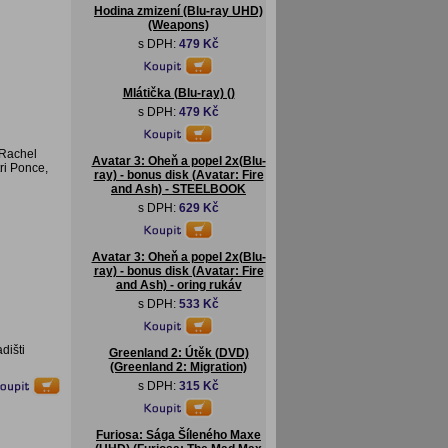
Hodina zmizení (Blu-ray UHD)
(Weapons)
s DPH:
479 Kč
Mlátička (Blu-ray) ()
s DPH:
479 Kč
 Rachel
Avatar 3: Oheň a popel 2x(Blu-
ri Ponce,
ray) - bonus disk (Avatar: Fire
and Ash) - STEELBOOK
s DPH:
629 Kč
Avatar 3: Oheň a popel 2x(Blu-
ray) - bonus disk (Avatar: Fire
and Ash) - oring rukáv
s DPH:
533 Kč
dišti
Greenland 2: Útěk (DVD)
(Greenland 2: Migration)
s DPH:
315 Kč
Furiosa: Sága Šíleného Maxe