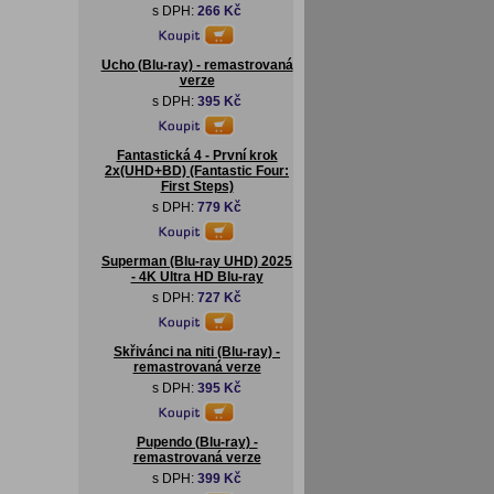
s DPH:
266 Kč
Ucho (Blu-ray) - remastrovaná
verze
s DPH:
395 Kč
Fantastická 4 - První krok
2x(UHD+BD) (Fantastic Four:
First Steps)
s DPH:
779 Kč
Superman (Blu-ray UHD) 2025
- 4K Ultra HD Blu-ray
s DPH:
727 Kč
Skřivánci na niti (Blu-ray) -
remastrovaná verze
s DPH:
395 Kč
Pupendo (Blu-ray) -
remastrovaná verze
s DPH:
399 Kč