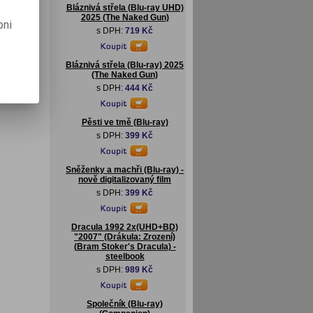
Bláznivá střela (Blu-ray UHD)
2025 (The Naked Gun)
pni
s DPH:
719 Kč
Bláznivá střela (Blu-ray) 2025
(The Naked Gun)
s DPH:
444 Kč
Pěsti ve tmě (Blu-ray)
s DPH:
399 Kč
Sněženky a machři (Blu-ray) -
nově digitalizovaný film
s DPH:
399 Kč
Dracula 1992 2x(UHD+BD)
"2007" (Drákula: Zrození)
(Bram Stoker's Dracula) -
steelbook
s DPH:
989 Kč
Společník (Blu-ray)