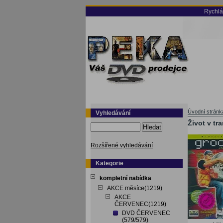
Rychlá
Úvodní stránk
Vyhledávání
Život v tr
Hledat
Rozšířené vyhledávání
Kategorie
kompletní nabídka
AKCE měsíce(1219)
AKCE
ČERVENEC(1219)
DVD ČERVENEC
(579/579)