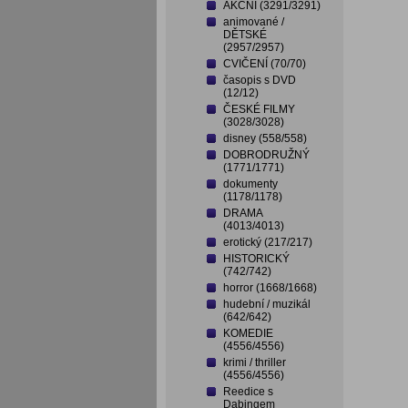
AKČNÍ (3291/3291)
animované /
DĚTSKÉ
(2957/2957)
CVIČENÍ (70/70)
časopis s DVD
(12/12)
ČESKÉ FILMY
(3028/3028)
disney (558/558)
DOBRODRUŽNÝ
(1771/1771)
dokumenty
(1178/1178)
DRAMA
(4013/4013)
erotický (217/217)
HISTORICKÝ
(742/742)
horror (1668/1668)
hudební / muzikál
(642/642)
KOMEDIE
(4556/4556)
krimi / thriller
(4556/4556)
Reedice s
Dabingem