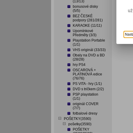
(13/13)
bonusové disky
už
(5/5)
BEZ ČESKÉ
podpory (281/281)
KARAOKE (11/11)
Upomínkové
Nast
Předměty (3/3)
Playstation Portable
(1/1)
VHS originál (33/33)
Obaly na DVD a BD
(28/28)
hry PS4
OSCAROVÁ +
PLATINOVÁ edice
(76/76)
PS VITA - hry (1/1)
DVD s tričkem (2/2)
PSP playstation
(1/1)
originál COVER
(7/7)
fotbalové dresy
POŠETKY(3590)
pošetky(3590)
POŠETKY