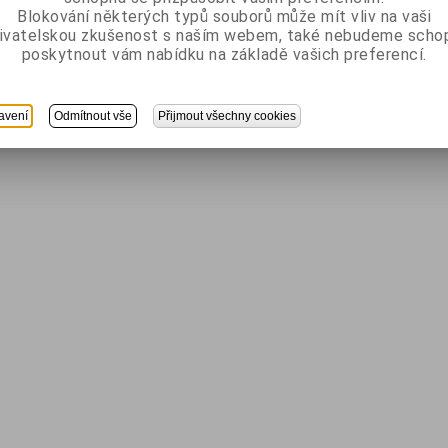
Blokování některých typů souborů může mít vliv na vaši
ivatelskou zkušenost s naším webem, také nebudeme scho
poskytnout vám nabídku na základě vašich preferencí.
avení
Odmítnout vše
Přijmout všechny cookies