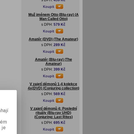
s DPH:
459 Kč
Muž jménem Otto (Blu-ray) (A
Man Called Otto)
s DPH:
579 Kč
Amatér (DVD) (The Amateur)
s DPH:
289 Kč
Amatér (Blu-ray) (The
Amateur)
s DPH:
399 Kč
V zajetí démonů 1-4 kolekce
4x(DVD) (Conjuring collection)
s DPH:
569 Kč
V zajetí démonů 4: Poslední
hají
rituály (Blu-ray UHD)
(Conjuring: Last Rites)
aném
s DPH:
695 Kč
 je