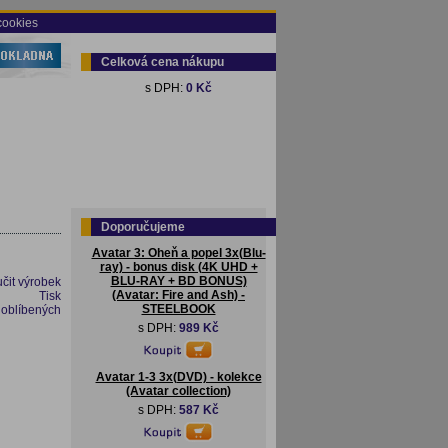
cookies
Celková cena nákupu
s DPH:
0 Kč
Doporučujeme
Avatar 3: Oheň a popel 3x(Blu-
ray) - bonus disk (4K UHD +
BLU-RAY + BD BONUS)
čit výrobek
(Avatar: Fire and Ash) -
Tisk
STEELBOOK
 oblíbených
s DPH:
989 Kč
Avatar 1-3 3x(DVD) - kolekce
(Avatar collection)
s DPH:
587 Kč