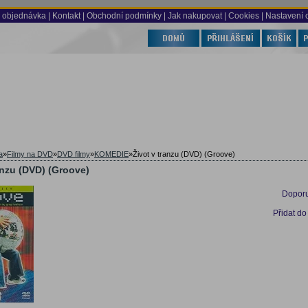
 objednávka
|
Kontakt
|
Obchodní podmínky
|
Jak nakupovat
| Cookies
| Nastavení 
a
»
Filmy na DVD
»
DVD filmy
»
KOMEDIE
»
Život v tranzu (DVD) (Groove)
anzu (DVD) (Groove)
Doporu
Přidat do