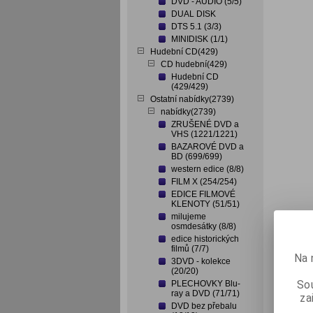
DVD - AUDIO (5/5)
DUAL DISK
DTS 5.1 (3/3)
MINIDISK (1/1)
Hudební CD(429)
CD hudební(429)
Hudební CD
(429/429)
Ostatní nabídky(2739)
nabídky(2739)
ZRUŠENÉ DVD a
VHS (1221/1221)
BAZAROVÉ DVD a
BD (699/699)
western edice (8/8)
FILM X (254/254)
EDICE FILMOVÉ
KLENOTY (51/51)
milujeme
osmdesátky (8/8)
edice historických
filmů (7/7)
Na 
3DVD - kolekce
(20/20)
Sou
PLECHOVKY Blu-
ray a DVD (71/71)
za
DVD bez přebalu