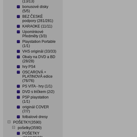
(13/13)
bonusové disky
(5/5)
BEZ ČESKÉ
podpory (281/281)
KARAOKE (11/11)
Upomínkové
Předměty (3/3)
Playstation Portable
(1/1)
VHS originál (33/33)
Obaly na DVD a BD
(28/28)
hry PS4
OSCAROVÁ +
PLATINOVÁ edice
(76/76)
PS VITA - hry (1/1)
DVD s tričkem (2/2)
PSP playstation
(1/1)
originál COVER
(7/7)
fotbalové dresy
POŠETKY(3590)
pošetky(3590)
POŠETKY