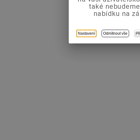
také nebudeme
nabídku na zá
Nastavení
Odmítnout vše
Př