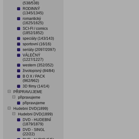
(538/538)
RODINNÝ
(1345/1345)
romantický
(1625/1625)
SCI-FI / comics
(1852/1852)
speciály (143/143)
sportovní (16/16)
seriály (2097/2097)
VÁLEČNÝ
(1227/1227)
western (352/352)
životopisný (84/84)
B O X / PACK
(962/962)
3D filmy (14/14)
PŘIPRAVUJEME
připravujeme
připravujeme
Hudebni DVD(1899)
Hudebni DVD(1899)
DVD - HUDEBNÍ
(1879/1879)
DVD - SINGL
(22/22)