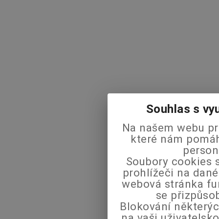
Souhlas s vy
Na našem webu pra
které nám pomáha
person
Soubory cookies s
prohlížeči na dané
webová stránka fu
se přizpůso
Blokování některýc
na vaši uživatels