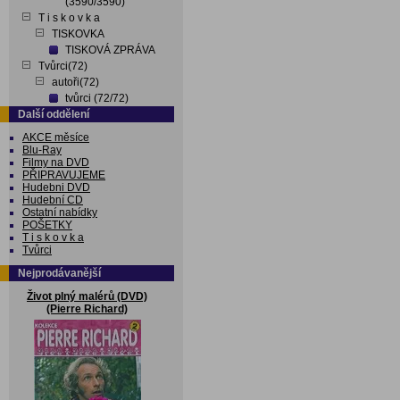
(3590/3590)
T i s k o v k a
TISKOVKA
TISKOVÁ ZPRÁVA
Tvůrci(72)
autoři(72)
tvůrci (72/72)
Další oddělení
AKCE měsíce
Blu-Ray
Filmy na DVD
PŘIPRAVUJEME
Hudebni DVD
Hudební CD
Ostatní nabídky
POŠETKY
T i s k o v k a
Tvůrci
Nejprodávanější
Život plný malérů (DVD)
(Pierre Richard)