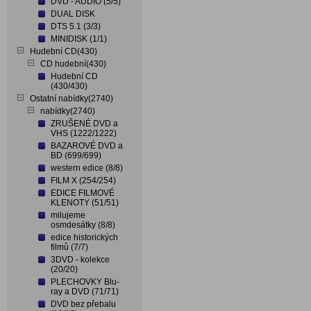
DVD - AUDIO (5/5)
DUAL DISK
DTS 5.1 (3/3)
MINIDISK (1/1)
Hudební CD(430)
CD hudební(430)
Hudební CD
(430/430)
Ostatní nabídky(2740)
nabídky(2740)
ZRUŠENÉ DVD a
VHS (1222/1222)
BAZAROVÉ DVD a
BD (699/699)
western edice (8/8)
FILM X (254/254)
EDICE FILMOVÉ
KLENOTY (51/51)
milujeme
osmdesátky (8/8)
edice historických
filmů (7/7)
3DVD - kolekce
(20/20)
PLECHOVKY Blu-
ray a DVD (71/71)
DVD bez přebalu