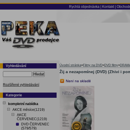
Rychlá objednávka
|
Kontakt
|
Obchodn
Úvodní stránka
»
Filmy na DVD
»
DVD filmy
»
DRAM
Vyhledávání
Žij a nezapomínej (DVD) (Zhivi i po
Hledat
Rozšířené vyhledávání
Kategorie
kompletní nabídka
AKCE měsíce(1219)
AKCE
ČERVENEC(1219)
DVD ČERVENEC
(579/579)