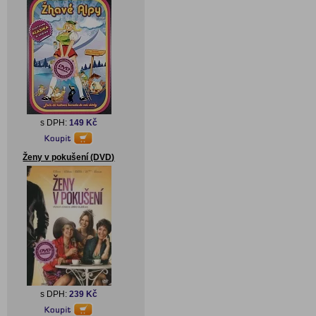
s DPH:
149 Kč
Ženy v pokušení (DVD)
s DPH:
239 Kč