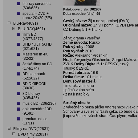
blu-ray červenec
(636/636)
Katalogové číslo:
D02937
speciál - DVD +
Doba expedice (dny):
99
obraz 20x20 (5/5)
Český název:
Žij a nezapomínej (DVD)
Blu-Ray(4691)
Originální název:
Zhivi i pomni (DVD) Live
BLU-RAY(4691)
CZ Dabing 5.1 + Titulky
filmy BD
Žánr:
drama / válečný
(4377/4377)
Země původu:
Rusko
UHD / ULTRA HD
Rok výroby:
2008
(621/621)
Rok vydání:
2010
Mastered in 4K
Režie:
Aleksandr Proshkin
(32/32)
Hrají:
Yevgeniya Glushenko, Sergei Makovets
české filmy na BD
ZVUK Dolby Digital 5.1: ČESKÝ
, ruský
(174/174)
Titulky:
ČESKÉ
Formát obrazu:
16:9
BD steelbook
Délka filmu:
101 minut
(622/622)
Bonusový materiál:
BD DIGIBOOK
- interaktivní menu
(30/30)
- přímá volba scén
3D blu-ray
- z naši nabídky
(435/435)
Stručný obsah:
music BD (236/236)
Z válečného pekla přišel Andrej nikoliv jako 
dokumentární BD
Schovaný u své ženy Nasti čeká, co bude dál
(91/91)
jí opovržení ze všech stran. Čas plyne, válk
premium edice
(11/11)
Filmy na DVD(22831)
DVD filmy(22831)