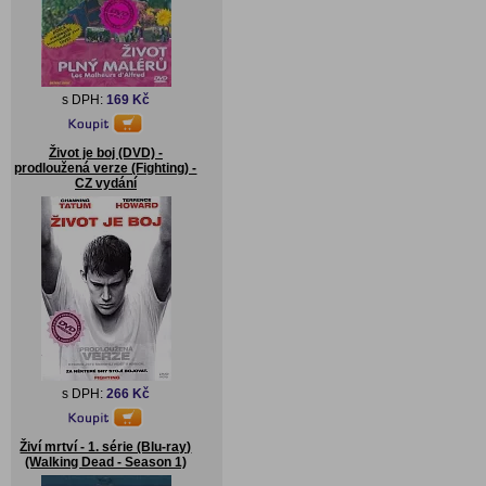
s DPH:
169 Kč
Život je boj (DVD) -
prodloužená verze (Fighting) -
CZ vydání
s DPH:
266 Kč
Živí mrtví - 1. série (Blu-ray)
(Walking Dead - Season 1)