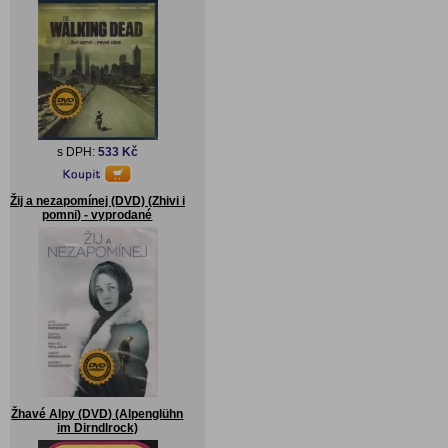
s DPH:
533 Kč
Žij a nezapomínej (DVD) (Zhivi i
pomni) - vyprodané
Žhavé Alpy (DVD) (Alpenglühn
im Dirndlrock)