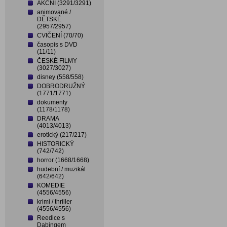
AKČNÍ (3291/3291)
animované /
DĚTSKÉ
(2957/2957)
CVIČENÍ (70/70)
časopis s DVD
(11/11)
ČESKÉ FILMY
(3027/3027)
disney (558/558)
DOBRODRUŽNÝ
(1771/1771)
dokumenty
(1178/1178)
DRAMA
(4013/4013)
erotický (217/217)
HISTORICKÝ
(742/742)
horror (1668/1668)
hudební / muzikál
(642/642)
KOMEDIE
(4556/4556)
krimi / thriller
(4556/4556)
Reedice s
Dabingem