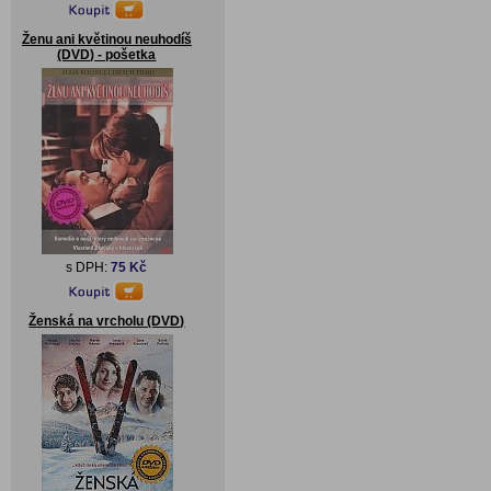
Ženu ani květinou neuhodíš
(DVD) - pošetka
s DPH:
75 Kč
Ženská na vrcholu (DVD)