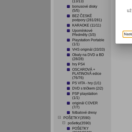
(13/13)
bonusové disky
už
(5/5)
BEZ ČESKÉ
podpory (281/281)
KARAOKE (11/11)
Upomínkové
Nast
Předměty (3/3)
Playstation Portable
(1/1)
VHS originál (33/33)
Obaly na DVD a BD
(28/28)
hry PS4
OSCAROVÁ +
PLATINOVÁ edice
(76/76)
PS VITA - hry (1/1)
DVD s tričkem (2/2)
PSP playstation
(1/1)
originál COVER
(7/7)
fotbalové dresy
POŠETKY(3590)
pošetky(3590)
POŠETKY