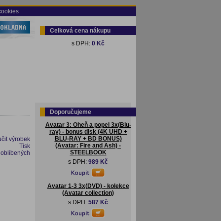
cookies
Celková cena nákupu
s DPH:
0 Kč
Doporučujeme
Avatar 3: Oheň a popel 3x(Blu-
ray) - bonus disk (4K UHD +
BLU-RAY + BD BONUS)
čit výrobek
(Avatar: Fire and Ash) -
Tisk
STEELBOOK
 oblíbených
s DPH:
989 Kč
Avatar 1-3 3x(DVD) - kolekce
(Avatar collection)
s DPH:
587 Kč