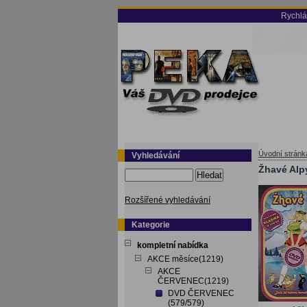
Rychlá
Úvodní stránk
Vyhledávání
Žhavé Alp
Hledat
Rozšířené vyhledávání
Kategorie
kompletní nabídka
AKCE měsíce(1219)
AKCE
ČERVENEC(1219)
DVD ČERVENEC
(579/579)