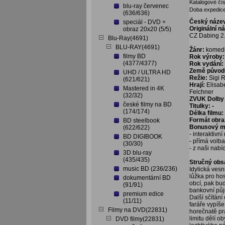
Katalogové čís
blu-ray červenec
Doba expedice
(636/636)
Český náze
speciál - DVD +
Originální n
obraz 20x20 (5/5)
CZ Dabing 2
Blu-Ray(4691)
BLU-RAY(4691)
Žánr:
komedie
filmy BD
Rok výroby:
(4377/4377)
Rok vydání:
Země původ
UHD / ULTRA HD
Režie:
Sigi 
(621/621)
Hrají:
Elisabe
Mastered in 4K
Felchner
(32/32)
ZVUK Dolby 
české filmy na BD
Titulky: -
(174/174)
Délka filmu:
Formát obra
BD steelbook
Bonusový ma
(622/622)
- interaktivn
BD DIGIBOOK
- přímá volb
(30/30)
- z naši nabí
3D blu-ray
(435/435)
Stručný obs
music BD (236/236)
Idylická ves
lůžka pro ho
dokumentární BD
obcí, pak bu
(91/91)
bankovní půj
premium edice
Další sčítání
(11/11)
faráře vypíš
Filmy na DVD(22831)
horečnatě pra
limitu dělí 
DVD filmy(22831)