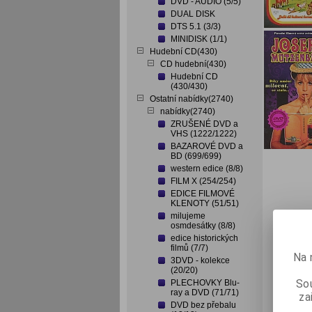
DVD - AUDIO (5/5)
DUAL DISK
DTS 5.1 (3/3)
MINIDISK (1/1)
Hudební CD(430)
CD hudební(430)
Hudební CD
(430/430)
Ostatní nabídky(2740)
nabídky(2740)
ZRUŠENÉ DVD a
VHS (1222/1222)
BAZAROVÉ DVD a
BD (699/699)
western edice (8/8)
FILM X (254/254)
EDICE FILMOVÉ
KLENOTY (51/51)
milujeme
osmdesátky (8/8)
edice historických
filmů (7/7)
Na 
3DVD - kolekce
(20/20)
Sou
PLECHOVKY Blu-
ray a DVD (71/71)
za
DVD bez přebalu