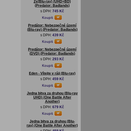
2x(Blu-ray) (UHD+BD)
(Predator: Badlands)
s DPH:
745 Kč
Predátor: Nebezpečné území
(Blu-ray) (Predator: Badlands)
s DPH:
439 Kč
Predátor: Nebezpečné území
(DVD) (Predator: Badlands)
s DPH:
293 Kč
Eden - Vítejte v ráji (Blu-ray)
s DPH:
459 Kč
Jedna bitva za druhou (Blu-ray
UHD) (One Battle After
Another)
s DPH:
679 Kč
Jedna bitva za druhou (Blu-
ray) (One Battle After Another)