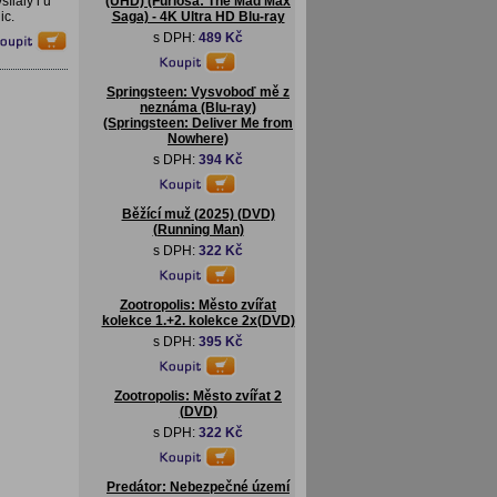
ílaly i u
(UHD) (Furiosa: The Mad Max
ic.
Saga) - 4K Ultra HD Blu-ray
s DPH:
489 Kč
Springsteen: Vysvoboď mě z
neznáma (Blu-ray)
(Springsteen: Deliver Me from
Nowhere)
s DPH:
394 Kč
Běžící muž (2025) (DVD)
(Running Man)
s DPH:
322 Kč
Zootropolis: Město zvířat
kolekce 1.+2. kolekce 2x(DVD)
s DPH:
395 Kč
Zootropolis: Město zvířat 2
(DVD)
s DPH:
322 Kč
Predátor: Nebezpečné území