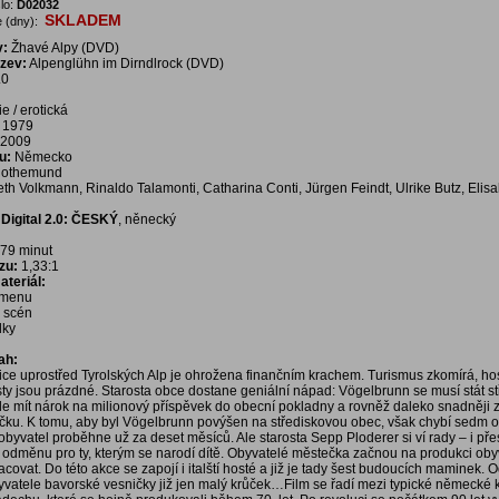
lo:
D02032
SKLADEM
 (dny):
v:
Žhavé Alpy (DVD)
ázev:
Alpenglühn im Dirndlrock (DVD)
.0
 / erotická
1979
2009
u:
Německo
Rothemund
th Volkmann, Rinaldo Talamonti, Catharina Conti, Jürgen Feindt, Ulrike Butz, Elis
Digital 2.0: ČESKÝ
, něnecký
79 minut
zu:
1,33:1
teriál:
í menu
a scén
dky
ah:
nice uprostřed Tyrolských Alp je ohrožena finančním krachem. Turismus zkomírá, ho
sty jsou prázdné. Starosta obce dostane geniální nápad: Vögelbrunn se musí stát s
de mít nárok na milionový příspěvek do obecní pokladny a rovněž daleko snadněji 
čku. K tomu, aby byl Vögelbrunn povýšen na střediskovou obec, však chybí sedm o
 obyvatel proběhne už za deset měsíců. Ale starosta Sepp Ploderer si ví rady – i pře
e odměnu pro ty, kterým se narodí dítě. Obyvatelé městečka začnou na produkci oby
covat. Do této akce se zapojí i italští hosté a již je tady šest budoucích maminek. 
obyvatele bavorské vesničky již jen malý krůček…Film se řadí mezi typické německé