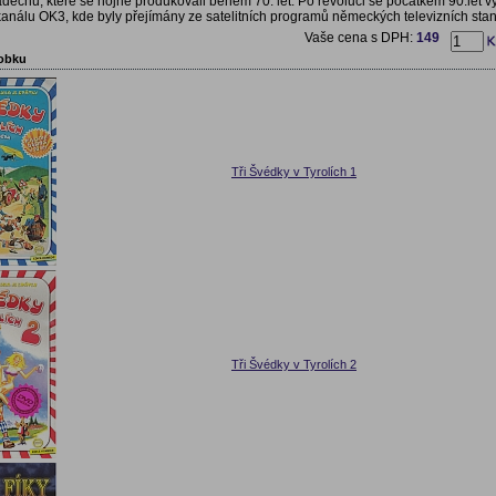
dechu, které se hojně produkovali během 70. let. Po revoluci se počátkem 90.let vys
 kanálu OK3, kde byly přejímány ze satelitních programů německých televizních stan
Vaše cena s DPH:
149
robku
Tři Švédky v Tyrolích 1
Tři Švédky v Tyrolích 2