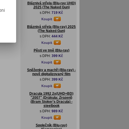
Bláznivá střela (Blu-ray UHD)
2025 (The Naked Gun)
pni
s DPH:
719 Kč
Bláznivá střela (Blu-ray) 2025
(The Naked Gun)
s DPH:
444 Kč
Pěsti ve tmě (Blu-ray)
s DPH:
399 Kč
Sněženky a machři (Blu-ray) -
nově digitalizovaný film
s DPH:
399 Kč
Dracula 1992 2x(UHD+BD)
"2007" (Drákula: Zrození)
(Bram Stoker's Dracula) -
steelbook
s DPH:
989 Kč
Společník (Blu-ray)