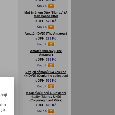
s DPH:
459 Kč
Muž jménem Otto (Blu-ray) (A
Man Called Otto)
s DPH:
579 Kč
Amatér (DVD) (The Amateur)
s DPH:
289 Kč
Amatér (Blu-ray) (The
Amateur)
s DPH:
399 Kč
V zajetí démonů 1-4 kolekce
4x(DVD) (Conjuring collection)
s DPH:
569 Kč
V zajetí démonů 4: Poslední
hají
rituály (Blu-ray UHD)
(Conjuring: Last Rites)
aném
s DPH:
695 Kč
 je