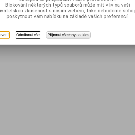
Blokování některých typů souborů může mít vliv na vaši
ivatelskou zkušenost s naším webem, také nebudeme scho
poskytnout vám nabídku na základě vašich preferencí.
avení
Odmítnout vše
Přijmout všechny cookies