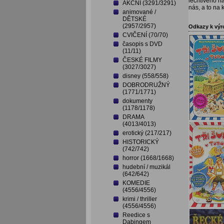
lechtivého ná
AKČNÍ (3291/3291)
nás, a to na
animované /
DĚTSKÉ
(2957/2957)
Odkazy k vý
CVIČENÍ (70/70)
časopis s DVD
(11/11)
ČESKÉ FILMY
(3027/3027)
disney (558/558)
DOBRODRUŽNÝ
(1771/1771)
dokumenty
(1178/1178)
DRAMA
(4013/4013)
erotický (217/217)
HISTORICKÝ
(742/742)
horror (1668/1668)
hudební / muzikál
(642/642)
KOMEDIE
(4556/4556)
krimi / thriller
(4556/4556)
Reedice s
Dabingem