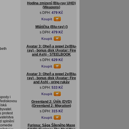
Hodina zmizení (Blu-ray UHD)
(Weapons)
s DPH:
479 Kč
Mlátička (Blu-ray) ()
s DPH:
479 Kč
Avatar 3: Oheň a popel 2x(Blu-
abeth
ray) - bonus disk (Avatar: Fire
and Ash) - STEELBOOK
s DPH:
629 Kč
Avatar 3: Oheň a popel 2x(Blu-
ray) - bonus disk (Avatar: Fire
and Ash) - oring rukáv
s DPH:
533 Kč
spody i
třediskovou
Greenland 2: Útěk (DVD)
získá
(Greenland 2: Migration)
byvatel.
s DPH:
315 Kč
s protest
vatelstva
Od splnění
 komedie
Furiosa: Sága Šíleného Maxe