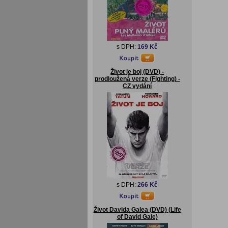
s DPH:
169 Kč
Život je boj (DVD) -
prodloužená verze (Fighting) -
CZ vydání
s DPH:
266 Kč
Život Davida Galea (DVD) (Life
of David Gale)