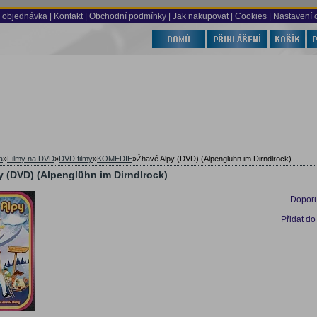
 objednávka
|
Kontakt
|
Obchodní podmínky
|
Jak nakupovat
| Cookies
| Nastavení 
a
»
Filmy na DVD
»
DVD filmy
»
KOMEDIE
»
Žhavé Alpy (DVD) (Alpenglühn im Dirndlrock)
y (DVD) (Alpenglühn im Dirndlrock)
Doporu
Přidat do