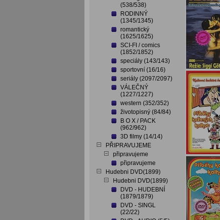
(538/538)
RODINNÝ
(1345/1345)
romantický
(1625/1625)
SCI-FI / comics
(1852/1852)
speciály (143/143)
sportovní (16/16)
seriály (2097/2097)
VÁLEČNÝ
(1227/1227)
western (352/352)
životopisný (84/84)
B O X / PACK
(962/962)
3D filmy (14/14)
PŘIPRAVUJEME
připravujeme
připravujeme
Hudebni DVD(1899)
Hudebni DVD(1899)
DVD - HUDEBNÍ
(1879/1879)
DVD - SINGL
(22/22)