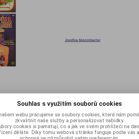
Josefína Mutzenbacher
Souhlas s využitím souborů cookies
našem webu pracujeme se soubory cookies, které nám pomá
zkvalitnit naše služby a personalizovat nabídky.
bory cookies si pamatují, co a jak ve svém prohlížeči na d
řízení děláte. Díky tomu webová stránka funguje podle vás a
schopná se přizpůsobit vašim preferencím.