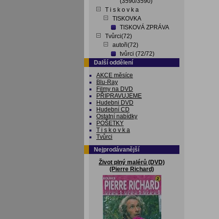
(3590/3590)
T i s k o v k a
TISKOVKA
TISKOVÁ ZPRÁVA
Tvůrci(72)
autoři(72)
tvůrci (72/72)
Další oddělení
AKCE měsíce
Blu-Ray
Filmy na DVD
PŘIPRAVUJEME
Hudebni DVD
Hudební CD
Ostatní nabídky
POŠETKY
T i s k o v k a
Tvůrci
Nejprodávanější
Život plný malérů (DVD)
(Pierre Richard)