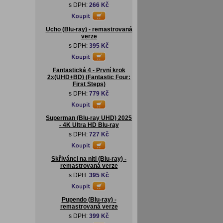
s DPH:
266 Kč
Ucho (Blu-ray) - remastrovaná
verze
s DPH:
395 Kč
Fantastická 4 - První krok
2x(UHD+BD) (Fantastic Four:
First Steps)
s DPH:
779 Kč
Superman (Blu-ray UHD) 2025
- 4K Ultra HD Blu-ray
s DPH:
727 Kč
Skřivánci na niti (Blu-ray) -
remastrovaná verze
s DPH:
395 Kč
Pupendo (Blu-ray) -
remastrovaná verze
s DPH:
399 Kč