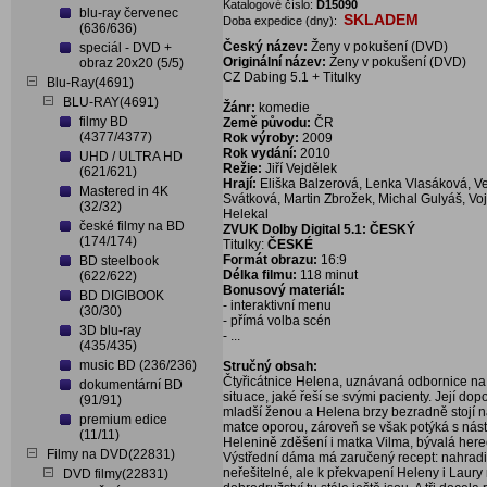
Katalogové číslo:
D15090
blu-ray červenec
SKLADEM
Doba expedice (dny):
(636/636)
Český název:
Ženy v pokušení (DVD)
speciál - DVD +
Originální název:
Ženy v pokušení (DVD)
obraz 20x20 (5/5)
CZ Dabing 5.1 + Titulky
Blu-Ray(4691)
BLU-RAY(4691)
Žánr:
komedie
filmy BD
Země původu:
ČR
(4377/4377)
Rok výroby:
2009
Rok vydání:
2010
UHD / ULTRA HD
Režie:
Jiří Vejdělek
(621/621)
Hrají:
Eliška Balzerová, Lenka Vlasáková, V
Mastered in 4K
Svátková, Martin Zbrožek, Michal Gulyáš, Voj
(32/32)
Helekal
české filmy na BD
ZVUK Dolby Digital 5.1: ČESKÝ
(174/174)
Titulky:
ČESKÉ
Formát obrazu:
16:9
BD steelbook
Délka filmu:
118 minut
(622/622)
Bonusový materiál:
BD DIGIBOOK
- interaktivní menu
(30/30)
- přímá volba scén
3D blu-ray
- ...
(435/435)
music BD (236/236)
Stručný obsah:
Čtyřicátnice Helena, uznávaná odbornice na 
dokumentární BD
situace, jaké řeší se svými pacienty. Její dopo
(91/91)
mladší ženou a Helena brzy bezradně stojí n
premium edice
matce oporou, zároveň se však potýká s nást
(11/11)
Helenině zděšení i matka Vilma, bývalá hereč
Filmy na DVD(22831)
Výstřední dáma má zaručený recept: nahrad
neřešitelné, ale k překvapení Heleny i Laury 
DVD filmy(22831)