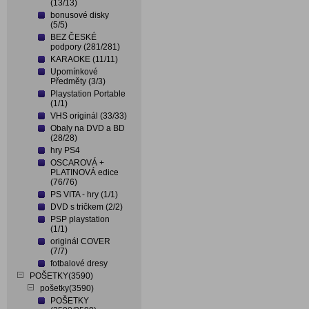
(13/13)
bonusové disky
(5/5)
BEZ ČESKÉ
podpory (281/281)
KARAOKE (11/11)
Upomínkové
Předměty (3/3)
Playstation Portable
(1/1)
VHS originál (33/33)
Obaly na DVD a BD
(28/28)
hry PS4
OSCAROVÁ +
PLATINOVÁ edice
(76/76)
PS VITA - hry (1/1)
DVD s tričkem (2/2)
PSP playstation
(1/1)
originál COVER
(7/7)
fotbalové dresy
POŠETKY(3590)
pošetky(3590)
POŠETKY