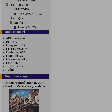
(3590/3590)
T i s k o v k a
TISKOVKA
TISKOVÁ ZPRÁVA
Tvůrci(72)
autoři(72)
tvůrci (72/72)
Další oddělení
AKCE měsíce
Blu-Ray
Filmy na DVD
PŘIPRAVUJEME
Hudebni DVD
Hudební CD
Ostatní nabídky
POŠETKY
T i s k o v k a
Tvůrci
Nejprodávanější
Žralok v Benátkách (DVD)
(Shark in Venice) - vyprodané