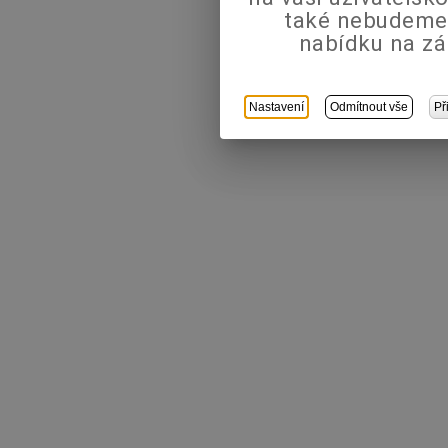
také nebudeme
nabídku na zá
Nastavení
Odmítnout vše
Př