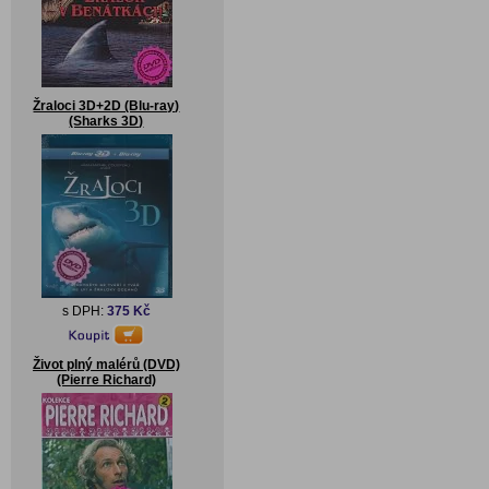
Žraloci 3D+2D (Blu-ray)
(Sharks 3D)
s DPH:
375 Kč
Život plný malérů (DVD)
(Pierre Richard)