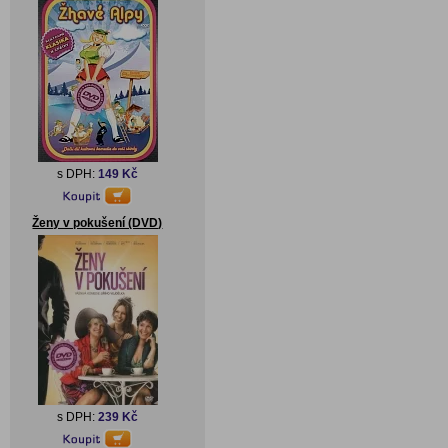
s DPH:
149 Kč
Ženy v pokušení (DVD)
s DPH:
239 Kč