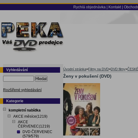
Rychlá objednávka
|
Kontakt
|
Obchodn
Úvodní stránka
»
Filmy na DVD
»
DVD filmy
»
ČESKÉ
Vyhledávání
Ženy v pokušení (DVD)
Hledat
Rozšířené vyhledávání
Kategorie
kompletní nabídka
AKCE měsíce(1219)
AKCE
ČERVENEC(1219)
DVD ČERVENEC
(579/579)