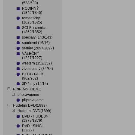
(538/538)
RODINNÝ
(1345/1345)
romantický
(1625/1625)
SCI-FI / comics
(1852/1852)
speciály (143/143)
sportovní (16/16)
seriály (2097/2097)
VÁLEČNÝ
(1227/1227)
western (352/352)
životopisný (84/84)
B O X / PACK
(962/962)
3D filmy (14/14)
PŘIPRAVUJEME
připravujeme
připravujeme
Hudebni DVD(1899)
Hudebni DVD(1899)
DVD - HUDEBNÍ
(1879/1879)
DVD - SINGL
(22/22)