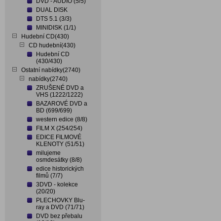
DVD - AUDIO (5/5)
DUAL DISK
DTS 5.1 (3/3)
MINIDISK (1/1)
Hudební CD(430)
CD hudební(430)
Hudební CD
(430/430)
Ostatní nabídky(2740)
nabídky(2740)
ZRUŠENÉ DVD a
VHS (1222/1222)
BAZAROVÉ DVD a
BD (699/699)
western edice (8/8)
FILM X (254/254)
EDICE FILMOVÉ
KLENOTY (51/51)
milujeme
osmdesátky (8/8)
edice historických
filmů (7/7)
3DVD - kolekce
(20/20)
PLECHOVKY Blu-
ray a DVD (71/71)
DVD bez přebalu