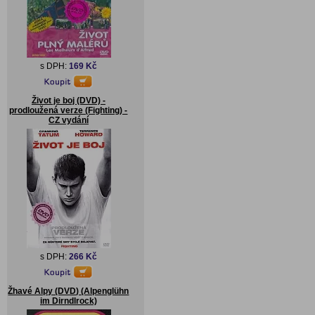
s DPH:
169 Kč
Život je boj (DVD) -
prodloužená verze (Fighting) -
CZ vydání
s DPH:
266 Kč
Žhavé Alpy (DVD) (Alpenglühn
im Dirndlrock)