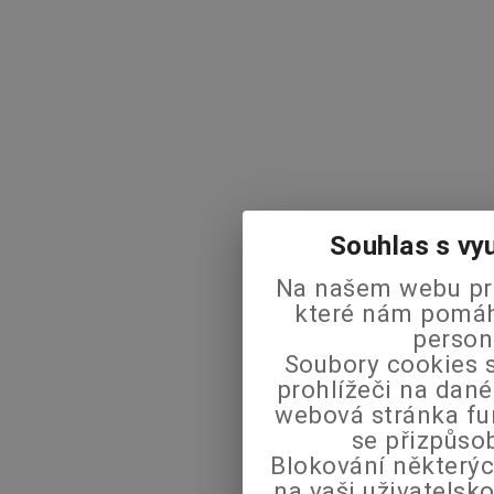
Souhlas s vy
Na našem webu pra
které nám pomáha
person
Soubory cookies s
prohlížeči na dané
webová stránka fu
se přizpůso
Blokování některýc
na vaši uživatels