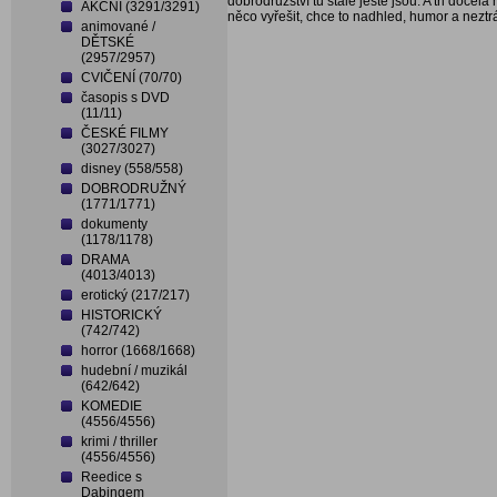
dobrodružství tu stále ještě jsou. A tři docel
AKČNÍ (3291/3291)
něco vyřešit, chce to nadhled, humor a neztrá
animované /
DĚTSKÉ
(2957/2957)
CVIČENÍ (70/70)
časopis s DVD
(11/11)
ČESKÉ FILMY
(3027/3027)
disney (558/558)
DOBRODRUŽNÝ
(1771/1771)
dokumenty
(1178/1178)
DRAMA
(4013/4013)
erotický (217/217)
HISTORICKÝ
(742/742)
horror (1668/1668)
hudební / muzikál
(642/642)
KOMEDIE
(4556/4556)
krimi / thriller
(4556/4556)
Reedice s
Dabingem