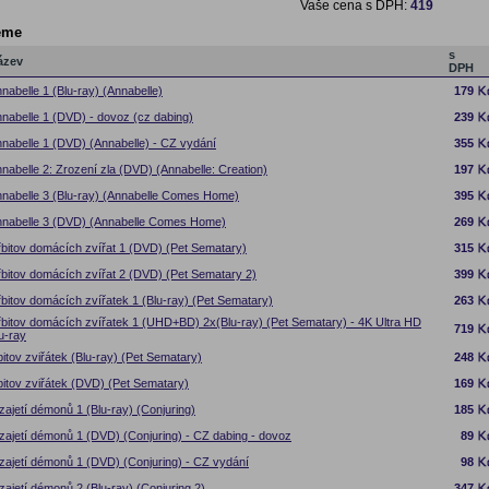
Vaše cena s DPH:
419
eme
s
ázev
DPH
nabelle 1 (Blu-ray) (Annabelle)
179
nabelle 1 (DVD) - dovoz (cz dabing)
239
nabelle 1 (DVD) (Annabelle) - CZ vydání
355
nabelle 2: Zrození zla (DVD) (Annabelle: Creation)
197
nabelle 3 (Blu-ray) (Annabelle Comes Home)
395
nabelle 3 (DVD) (Annabelle Comes Home)
269
bitov domácích zvířat 1 (DVD) (Pet Sematary)
315
bitov domácích zvířat 2 (DVD) (Pet Sematary 2)
399
bitov domácích zvířatek 1 (Blu-ray) (Pet Sematary)
263
bitov domácích zvířatek 1 (UHD+BD) 2x(Blu-ray) (Pet Sematary) - 4K Ultra HD
719
u-ray
itov zviřátek (Blu-ray) (Pet Sematary)
248
itov zviřátek (DVD) (Pet Sematary)
169
zajetí démonů 1 (Blu-ray) (Conjuring)
185
zajetí démonů 1 (DVD) (Conjuring) - CZ dabing - dovoz
89
zajetí démonů 1 (DVD) (Conjuring) - CZ vydání
98
zajetí démonů 2 (Blu-ray) (Conjuring 2)
347