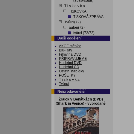
(3589/3589)
T i s k o v k a
TISKOVKA
TISKOVÁ ZPRÁVA
Tvůrci(72)
autoři(72)
tvůrci (72/72)
Další oddělení
AKCE měsíce
Blu-Ray
Filmy na DVD
PŘIPRAVUJEME
Hudebni DVD
Hudební CD
Ostatní nabídky
POŠETKY
T i s k o v k a
Tvůrci
Nejprodávanější
Žralok v Benátkách (DVD)
(Shark in Venice) - vyprodané