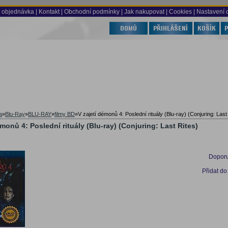
 objednávka
|
Kontakt
|
Obchodní podmínky
|
Jak nakupovat
| Cookies
| Nastavení 
a
»
Blu-Ray
»
BLU-RAY
»
filmy BD
»
V zajetí démonů 4: Poslední rituály (Blu-ray) (Conjuring: Last
émonů 4: Poslední rituály (Blu-ray) (Conjuring: Last Rites)
Doporu
Přidat do