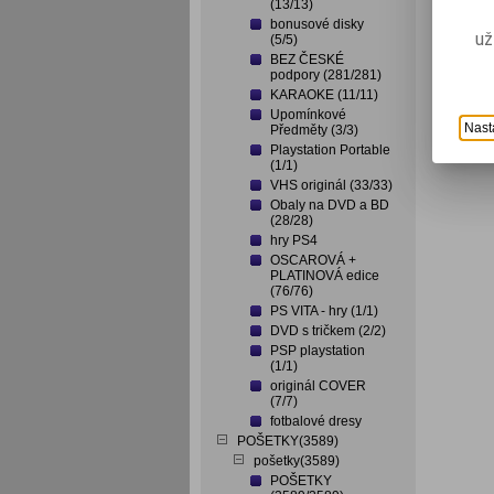
(13/13)
bonusové disky
už
(5/5)
BEZ ČESKÉ
podpory (281/281)
KARAOKE (11/11)
Upomínkové
Nast
Předměty (3/3)
Playstation Portable
(1/1)
VHS originál (33/33)
Obaly na DVD a BD
(28/28)
hry PS4
OSCAROVÁ +
PLATINOVÁ edice
(76/76)
PS VITA - hry (1/1)
DVD s tričkem (2/2)
PSP playstation
(1/1)
originál COVER
(7/7)
fotbalové dresy
POŠETKY(3589)
pošetky(3589)
POŠETKY