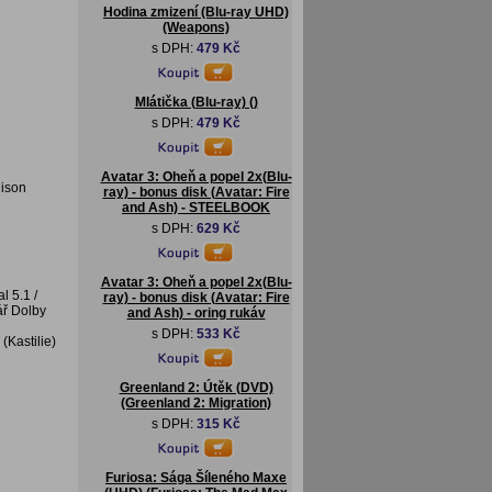
Hodina zmizení (Blu-ray UHD)
(Weapons)
s DPH:
479 Kč
Mlátička (Blu-ray) ()
s DPH:
479 Kč
Avatar 3: Oheň a popel 2x(Blu-
dison
ray) - bonus disk (Avatar: Fire
and Ash) - STEELBOOK
s DPH:
629 Kč
Avatar 3: Oheň a popel 2x(Blu-
l 5.1 /
ray) - bonus disk (Avatar: Fire
ář Dolby
and Ash) - oring rukáv
s DPH:
533 Kč
(Kastilie)
Greenland 2: Útěk (DVD)
(Greenland 2: Migration)
s DPH:
315 Kč
Furiosa: Sága Šíleného Maxe