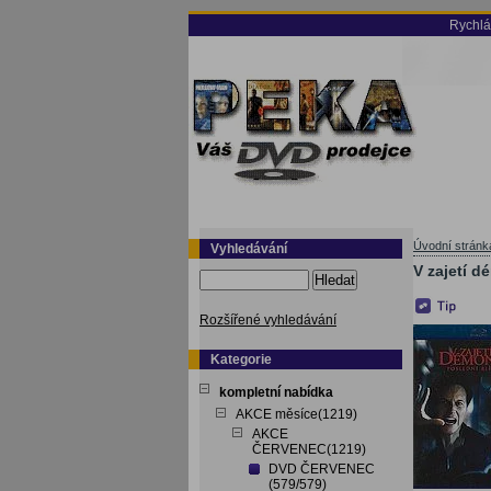
Rychlá
Úvodní stránk
Vyhledávání
V zajetí d
Hledat
Rozšířené vyhledávání
Kategorie
kompletní nabídka
AKCE měsíce(1219)
AKCE
ČERVENEC(1219)
DVD ČERVENEC
(579/579)