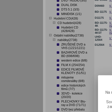
DVD - AUDIO (5/5)
DUAL DISK
D09460
V 
DTS 5.1 (3/3)
BD-11175
V 
MINIDISK (1/1)
D11175
V 
Hudební CD(428)
CD hudební(428)
BD-11175-
V 
4K
ma
Hudební CD
BD-11175-
V 
(428/428)
4KST
ma
Ostatní nabídky(2738)
UHD-
V 
nabídky(2738)
12564
ZRUŠENÉ DVD a
D12564
V 
VHS (1221/1221)
BAZAROVÉ DVD a
BD (698/698)
western edice (8/8)
FILM X (254/254)
EDICE FILMOVÉ
KLENOTY (51/51)
milujeme
osmdesátky (8/8)
edice historických
filmů (7/7)
Na 
3DVD - kolekce
(20/20)
Sou
PLECHOVKY Blu-
ray a DVD (71/71)
za
DVD bez přebalu