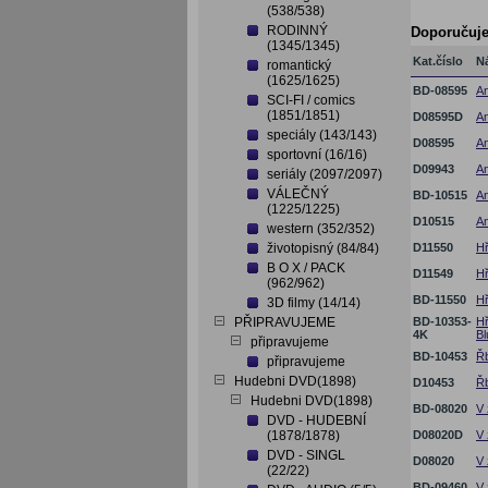
(538/538)
RODINNÝ
Doporučuj
(1345/1345)
Kat.číslo
N
romantický
(1625/1625)
BD-08595
An
SCI-FI / comics
(1851/1851)
D08595D
An
speciály (143/143)
D08595
An
sportovní (16/16)
D09943
An
seriály (2097/2097)
VÁLEČNÝ
BD-10515
An
(1225/1225)
D10515
An
western (352/352)
životopisný (84/84)
D11550
Hř
B O X / PACK
D11549
Hř
(962/962)
BD-11550
Hř
3D filmy (14/14)
PŘIPRAVUJEME
BD-10353-
Hř
4K
Bl
připravujeme
BD-10453
Řb
připravujeme
Hudebni DVD(1898)
D10453
Řb
Hudebni DVD(1898)
BD-08020
V 
DVD - HUDEBNÍ
(1878/1878)
D08020D
V 
DVD - SINGL
D08020
V 
(22/22)
BD-09460
V 