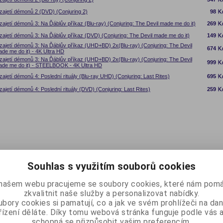
zajetí démonů 2 (DVD) (Conjuring 2)
98
zajetí démonů 3: Na Ďáblův příkaz (Blu-ray) (Conjuring: The Devil made me do it)
269
zajetí démonů 3: Na Ďáblův příkaz (DVD) (Conjuring: The Devil made me do it)
149
zajetí démonů 3: Na Ďáblův příkaz (UHD+BD) 2x(Blu-ray) (Conjuring: The Devil
674
de me do it) - 4K Ultra HD
zajetí démonů 3: Na Ďáblův příkaz (UHD+BD) 2x(Blu-ray) (Conjuring: The Devil
999
de me do it) - STEELBOOK - 4K Ultra HD
zajetí démonů 4: Poslední rituály (Blu-ray UHD) (Conjuring: Last Rites)
695
zajetí démonů 4: Poslední rituály (DVD) (Conjuring: Last Rites)
259
Souhlas s využitím souborů cookies
našem webu pracujeme se soubory cookies, které nám pomá
zkvalitnit naše služby a personalizovat nabídky.
bory cookies si pamatují, co a jak ve svém prohlížeči na d
řízení děláte. Díky tomu webová stránka funguje podle vás a
schopná se přizpůsobit vašim preferencím.