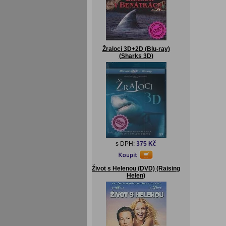
Žraloci 3D+2D (Blu-ray)
(Sharks 3D)
s DPH:
375 Kč
Život s Helenou (DVD) (Raising
Helen)