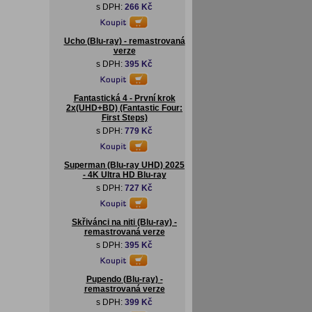
s DPH:
266 Kč
Ucho (Blu-ray) - remastrovaná
verze
s DPH:
395 Kč
Fantastická 4 - První krok
2x(UHD+BD) (Fantastic Four:
First Steps)
s DPH:
779 Kč
Superman (Blu-ray UHD) 2025
- 4K Ultra HD Blu-ray
s DPH:
727 Kč
Skřivánci na niti (Blu-ray) -
remastrovaná verze
s DPH:
395 Kč
Pupendo (Blu-ray) -
remastrovaná verze
s DPH:
399 Kč