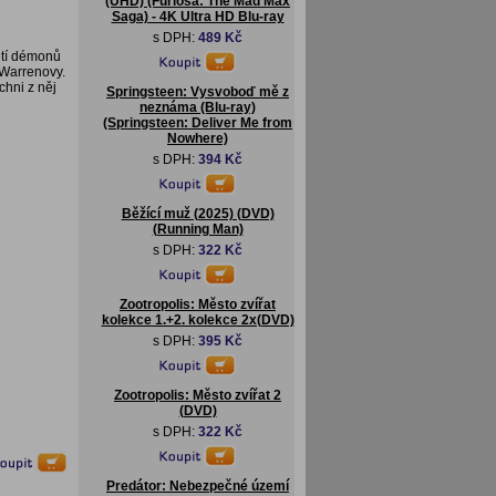
(UHD) (Furiosa: The Mad Max
Saga) - 4K Ultra HD Blu-ray
s DPH:
489 Kč
etí démonů
 Warrenovy.
chni z něj
Springsteen: Vysvoboď mě z
neznáma (Blu-ray)
(Springsteen: Deliver Me from
Nowhere)
s DPH:
394 Kč
Běžící muž (2025) (DVD)
(Running Man)
s DPH:
322 Kč
Zootropolis: Město zvířat
kolekce 1.+2. kolekce 2x(DVD)
s DPH:
395 Kč
Zootropolis: Město zvířat 2
(DVD)
s DPH:
322 Kč
Predátor: Nebezpečné území