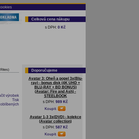
cookies
Celková cena nákupu
s DPH:
0 Kč
 Rites)
Doporučujeme
Avatar 3: Oheň a popel 3x(Blu-
ray) - bonus disk (4K UHD +
BLU-RAY + BD BONUS)
(Avatar: Fire and Ash) -
čit výrobek
STEELBOOK
Tisk
s DPH:
989 Kč
 oblíbených
Avatar 1-3 3x(DVD) - kolekce
(Avatar collection)
s DPH:
587 Kč