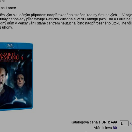
ah:
e na konec
děsivým skutečným případem nadpřirozeného strašení rodiny Smurlových — V zaj
rituály naposledy představuje Patricka Wilsona a Veru Farmigu jako Eda a Lorraine
idný dům v Pensylvánii stane centrem neutuchajícího nadpřirozeného útoku, ne vši
z úhony.
Katalogová cena s DPH:
499
Akční sleva
80