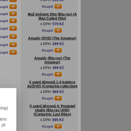
s DPH:
459 Kč
Muž jménem Otto (Blu-ray) (A
Man Called Otto)
s DPH:
579 Kč
Amatér (DVD) (The Amateur)
s DPH:
289 Kč
Amatér (Blu-ray) (The
Amateur)
s DPH:
399 Kč
V zajetí démonů 1-4 kolekce
4x(DVD) (Conjuring collection)
s DPH:
569 Kč
V zajetí démonů 4: Poslední
hají
rituály (Blu-ray UHD)
(Conjuring: Last Rites)
aném
s DPH:
695 Kč
 je