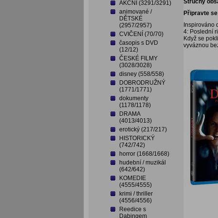
Stručný obs
AKČNÍ (3291/3291)
animované /
Připravte s
DĚTSKÉ
Inspirováno 
(2957/2957)
4: Poslední 
CVIČENÍ (70/70)
Když se pokl
časopis s DVD
vyváznou be
(12/12)
ČESKÉ FILMY
(3028/3028)
disney (558/558)
DOBRODRUŽNÝ
(1771/1771)
dokumenty
(1178/1178)
DRAMA
(4013/4013)
erotický (217/217)
HISTORICKÝ
(742/742)
horror (1668/1668)
hudební / muzikál
(642/642)
KOMEDIE
(4555/4555)
krimi / thriller
(4556/4556)
Reedice s
Dabingem