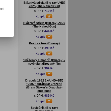
Bláznivá střela (Blu-ray UHD)
2025 (The Naked Gun)
pni
s DPH:
719 Kč
Bláznivá střela (Blu-ray) 2025
(The Naked Gun)
s DPH:
444 Kč
Pěsti ve tmě (Blu-ray)
s DPH:
399 Kč
Sněženky a machři (Blu-ray) -
nově digitalizovaný film
s DPH:
399 Kč
Dracula 1992 2x(UHD+BD)
"2007" (Drákula: Zrození)
(Bram Stoker's Dracula) -
steelbook
s DPH:
989 Kč
Společník (Blu-ray)