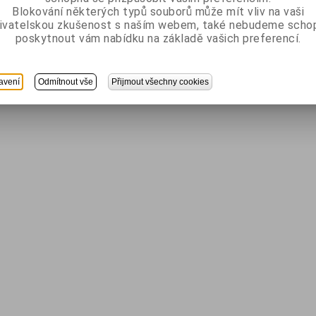
Blokování některých typů souborů může mít vliv na vaši
ivatelskou zkušenost s naším webem, také nebudeme scho
poskytnout vám nabídku na základě vašich preferencí.
avení
Odmítnout vše
Přijmout všechny cookies