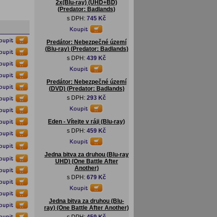
2x(Blu-ray) (UHD+BD)
(Predator: Badlands)
s DPH:
745 Kč
Predátor: Nebezpečné území
(Blu-ray) (Predator: Badlands)
s DPH:
439 Kč
Predátor: Nebezpečné území
(DVD) (Predator: Badlands)
s DPH:
293 Kč
Eden - Vítejte v ráji (Blu-ray)
s DPH:
459 Kč
Jedna bitva za druhou (Blu-ray
UHD) (One Battle After
Another)
s DPH:
679 Kč
Jedna bitva za druhou (Blu-
ray) (One Battle After Another)