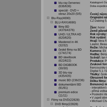
Katalogové čís
blu-ray červenec
(636/636)
Doba expedice
speciál - DVD +
obraz 20x20 (5/5)
Český náze
Originální n
Blu-Ray(4690)
CZ Dabing 5.
BLU-RAY(4690)
filmy BD
Žánr:
horor
(4376/4376)
Země původ
Rok výroby:
UHD / ULTRA HD
Rok vydání:
(620/620)
Hrají:
Vera Fa
Mastered in 4K
Lawlor, Beau
(32/32)
Režie:
Micha
české filmy na BD
Kamera:
Eli
(174/174)
Hudba:
Benj
BD steelbook
Scénář:
Ian 
(622/622)
Produkce:
P
Zvukové fo
BD DIGIBOOK
francouzsky 
(30/30)
Digital 5.1 / 
3D blu-ray
Titulky:
česk
(435/435)
Obrazové f
music BD (236/236)
Délka filmu:
Bonusový ma
dokumentární BD
- interaktivn
(91/91)
- přímá volb
premium edice
• Poslední ri
(11/11)
• V zajetí dé
Filmy na DVD(22828)
• Michael Ch
DVD filmy(22828)