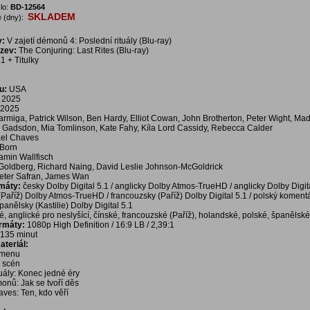
lo:
BD-12564
SKLADEM
 (dny):
v:
V zajetí démonů 4: Poslední rituály (Blu-ray)
ázev:
The Conjuring: Last Rites (Blu-ray)
1 + Titulky
u:
USA
2025
2025
rmiga, Patrick Wilson, Ben Hardy, Elliot Cowan, John Brotherton, Peter Wight, Ma
 Gadsdon, Mia Tomlinson, Kate Fahy, Kíla Lord Cassidy, Rebecca Calder
el Chaves
 Born
amin Wallfisch
Goldberg, Richard Naing, David Leslie Johnson-McGoldrick
eter Safran, James Wan
rmáty:
česky Dolby Digital 5.1 / anglicky Dolby Atmos-TrueHD / anglicky Dolby Digita
(Paříž) Dolby Atmos-TrueHD / francouzsky (Paříž) Dolby Digital 5.1 / polský koment
španělsky (Kastilie) Dolby Digital 5.1
é, anglické pro neslyšící, čínské, francouzské (Paříž), holandské, polské, španělské 
ormáty:
1080p High Definition / 16:9 LB / 2,39:1
135 minut
teriál:
í menu
a scén
tuály: Konec jedné éry
monů: Jak se tvoří děs
aves: Ten, kdo věří