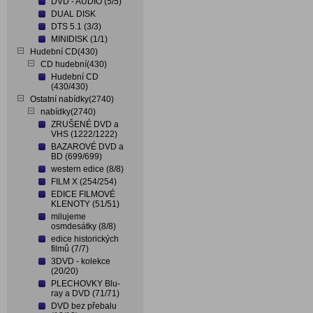
DVD - AUDIO (5/5)
DUAL DISK
DTS 5.1 (3/3)
MINIDISK (1/1)
Hudební CD(430)
CD hudební(430)
Hudební CD
(430/430)
Ostatní nabídky(2740)
nabídky(2740)
ZRUŠENÉ DVD a
VHS (1222/1222)
BAZAROVÉ DVD a
BD (699/699)
western edice (8/8)
FILM X (254/254)
EDICE FILMOVÉ
KLENOTY (51/51)
milujeme
osmdesátky (8/8)
edice historických
filmů (7/7)
3DVD - kolekce
(20/20)
PLECHOVKY Blu-
ray a DVD (71/71)
DVD bez přebalu