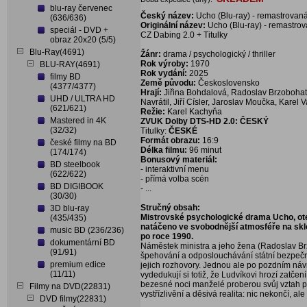
blu-ray červenec
Český název:
Ucho (Blu-ray) - remastrovan
(636/636)
Originální název:
Ucho (Blu-ray) - remastro
speciál - DVD +
CZ Dabing 2.0 + Titulky
obraz 20x20 (5/5)
Blu-Ray(4691)
Žánr:
drama / psychologický / thriller
Rok výroby:
1970
BLU-RAY(4691)
Rok vydání:
2025
filmy BD
Země původu:
Československo
(4377/4377)
Hrají:
Jiřina Bohdalová, Radoslav Brzobohatý
UHD / ULTRA HD
Navrátil, Jiří Císler, Jaroslav Moučka, Karel 
(621/621)
Režie:
Karel Kachyňa
Mastered in 4K
ZVUK Dolby DTS-HD 2.0: ČESKÝ
(32/32)
Titulky:
ČESKÉ
Formát obrazu:
16:9
české filmy na BD
Délka filmu:
96 minut
(174/174)
Bonusový materiál:
BD steelbook
- interaktivní menu
(622/622)
- přímá volba scén
BD DIGIBOOK
- ...
(30/30)
Stručný obsah:
3D blu-ray
Mistrovské psychologické drama Ucho, otevř
(435/435)
natáčeno ve svobodnější atmosféře na skl
music BD (236/236)
po roce 1990.
dokumentární BD
Náměstek ministra a jeho žena (Radoslav Brz
(91/91)
špehování a odposlouchávání státní bezpečn
premium edice
jejich rozhovory. Jednou ale po pozdním náv
(11/11)
vydedukují si totiž, že Ludvíkovi hrozí zatčen
bezesné noci manželé proberou svůj vztah p
Filmy na DVD(22831)
vystřízlivění a děsivá realita: nic nekončí, ale
DVD filmy(22831)