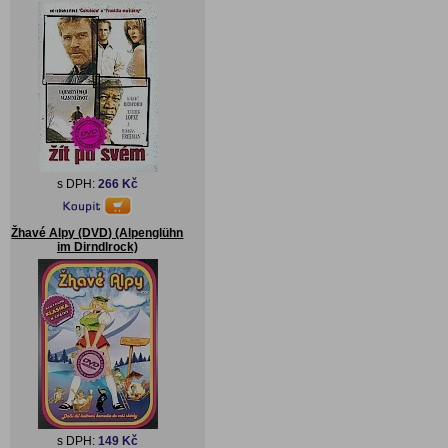
s DPH:
266 Kč
Žhavé Alpy (DVD) (Alpenglühn
im Dirndlrock)
s DPH:
149 Kč