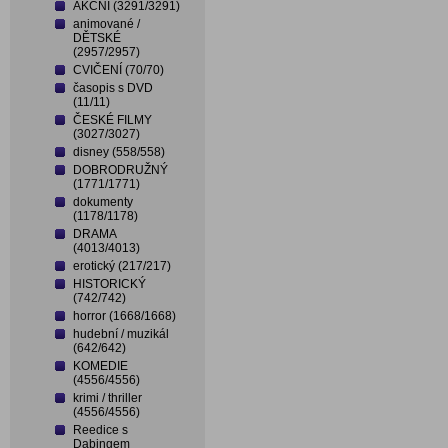
AKČNÍ (3291/3291)
animované /
DĚTSKÉ
(2957/2957)
CVIČENÍ (70/70)
časopis s DVD
(11/11)
ČESKÉ FILMY
(3027/3027)
disney (558/558)
DOBRODRUŽNÝ
(1771/1771)
dokumenty
(1178/1178)
DRAMA
(4013/4013)
erotický (217/217)
HISTORICKÝ
(742/742)
horror (1668/1668)
hudební / muzikál
(642/642)
KOMEDIE
(4556/4556)
krimi / thriller
(4556/4556)
Reedice s
Dabingem