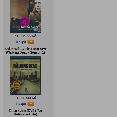
s DPH:
355 Kč
Živí mrtví - 1. série (Blu-ray)
(Walking Dead - Season 1)
s DPH:
533 Kč
Žít po svém (DVD) (An
Unfinished Life)