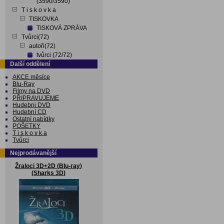
(3590/3590)
T i s k o v k a
TISKOVKA
TISKOVÁ ZPRÁVA
Tvůrci(72)
autoři(72)
tvůrci (72/72)
Další oddělení
AKCE měsíce
Blu-Ray
Filmy na DVD
PŘIPRAVUJEME
Hudebni DVD
Hudební CD
Ostatní nabídky
POŠETKY
T i s k o v k a
Tvůrci
Nejprodávanější
Žraloci 3D+2D (Blu-ray)
(Sharks 3D)