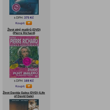
s DPH:
375 Kč
Život plný malérů (DVD)
(Pierre Richard)
s DPH:
169 Kč
Život Davida Galea (DVD) (Life
of David Gale)