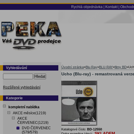
Rychlá objednávka
|
Kontakt
|
Obchodn
Úvodní stránka
»
Blu-Ray
»
BLU-RAY
»
filmy BD
»
Uch
Vyhledávání
Ucho (Blu-ray) - remastrovaná verz
Hledat
Rozšířené vyhledávání
Kategorie
kompletní nabídka
AKCE měsíce(1219)
AKCE
ČERVENEC(1219)
DVD ČERVENEC
Katalogové číslo:
BD-12550
(579/579)
SKLADEM
Doba expedice (dny):