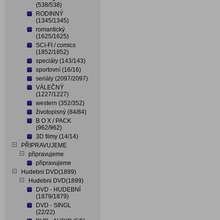
(538/538)
RODINNÝ
(1345/1345)
romantický
(1625/1625)
SCI-FI / comics
(1852/1852)
speciály (143/143)
sportovní (16/16)
seriály (2097/2097)
VÁLEČNÝ
(1227/1227)
western (352/352)
životopisný (84/84)
B O X / PACK
(962/962)
3D filmy (14/14)
PŘIPRAVUJEME
připravujeme
připravujeme
Hudebni DVD(1899)
Hudebni DVD(1899)
DVD - HUDEBNÍ
(1879/1879)
DVD - SINGL
(22/22)