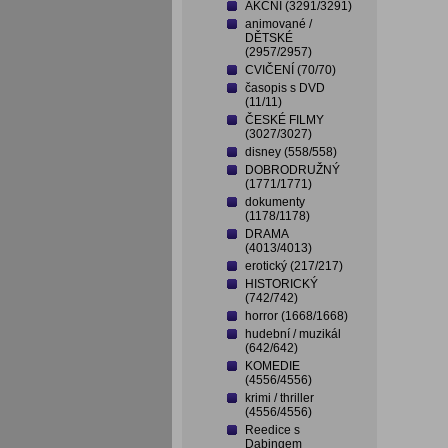
AKČNÍ (3291/3291)
animované /
DĚTSKÉ
(2957/2957)
CVIČENÍ (70/70)
časopis s DVD
(11/11)
ČESKÉ FILMY
(3027/3027)
disney (558/558)
DOBRODRUŽNÝ
(1771/1771)
dokumenty
(1178/1178)
DRAMA
(4013/4013)
erotický (217/217)
HISTORICKÝ
(742/742)
horror (1668/1668)
hudební / muzikál
(642/642)
KOMEDIE
(4556/4556)
krimi / thriller
(4556/4556)
Reedice s
Dabingem