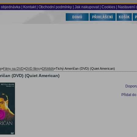
 objednávka
|
Kontakt
|
Obchodní podmínky
|
Jak nakupovat
| Cookies
| Nastavení 
a
»
Filmy na DVD
»
DVD filmy
»
DRAMA
»
Tichý Američan (DVD) (Quiet American)
ričan (DVD) (Quiet American)
Doporu
Přidat do