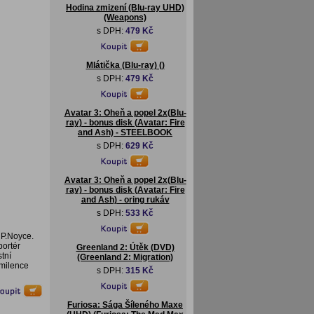
Hodina zmizení (Blu-ray UHD)
(Weapons)
s DPH:
479 Kč
Mlátička (Blu-ray) ()
s DPH:
479 Kč
Avatar 3: Oheň a popel 2x(Blu-
ray) - bonus disk (Avatar: Fire
and Ash) - STEELBOOK
s DPH:
629 Kč
Avatar 3: Oheň a popel 2x(Blu-
ray) - bonus disk (Avatar: Fire
and Ash) - oring rukáv
s DPH:
533 Kč
 P.Noyce.
portér
Greenland 2: Útěk (DVD)
tní
(Greenland 2: Migration)
 milence
s DPH:
315 Kč
Furiosa: Sága Šíleného Maxe