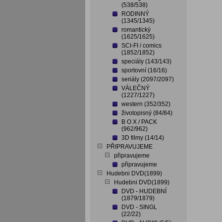
(538/538)
RODINNÝ
(1345/1345)
romantický
(1625/1625)
SCI-FI / comics
(1852/1852)
speciály (143/143)
sportovní (16/16)
seriály (2097/2097)
VÁLEČNÝ
(1227/1227)
western (352/352)
životopisný (84/84)
B O X / PACK
(962/962)
3D filmy (14/14)
PŘIPRAVUJEME
připravujeme
připravujeme
Hudebni DVD(1899)
Hudebni DVD(1899)
DVD - HUDEBNÍ
(1879/1879)
DVD - SINGL
(22/22)