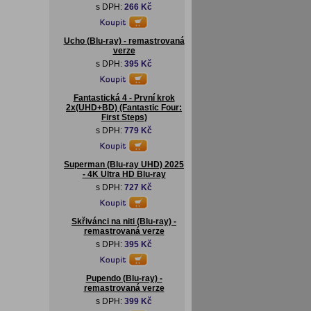
s DPH:
266 Kč
Ucho (Blu-ray) - remastrovaná
verze
s DPH:
395 Kč
Fantastická 4 - První krok
2x(UHD+BD) (Fantastic Four:
First Steps)
s DPH:
779 Kč
Superman (Blu-ray UHD) 2025
- 4K Ultra HD Blu-ray
s DPH:
727 Kč
Skřivánci na niti (Blu-ray) -
remastrovaná verze
s DPH:
395 Kč
Pupendo (Blu-ray) -
remastrovaná verze
s DPH:
399 Kč