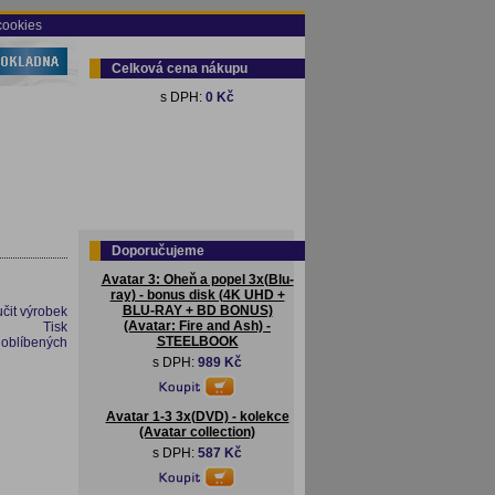
cookies
Celková cena nákupu
s DPH:
0 Kč
Doporučujeme
Avatar 3: Oheň a popel 3x(Blu-
ray) - bonus disk (4K UHD +
BLU-RAY + BD BONUS)
čit výrobek
(Avatar: Fire and Ash) -
Tisk
STEELBOOK
 oblíbených
s DPH:
989 Kč
Avatar 1-3 3x(DVD) - kolekce
(Avatar collection)
s DPH:
587 Kč