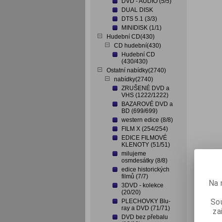
DVD - AUDIO (5/5)
DUAL DISK
DTS 5.1 (3/3)
MINIDISK (1/1)
Hudební CD(430)
CD hudební(430)
Hudební CD
(430/430)
Ostatní nabídky(2740)
nabídky(2740)
ZRUŠENÉ DVD a
VHS (1222/1222)
BAZAROVÉ DVD a
BD (699/699)
western edice (8/8)
FILM X (254/254)
EDICE FILMOVÉ
KLENOTY (51/51)
milujeme
osmdesátky (8/8)
edice historických
filmů (7/7)
Na 
3DVD - kolekce
(20/20)
Sou
PLECHOVKY Blu-
ray a DVD (71/71)
za
DVD bez přebalu