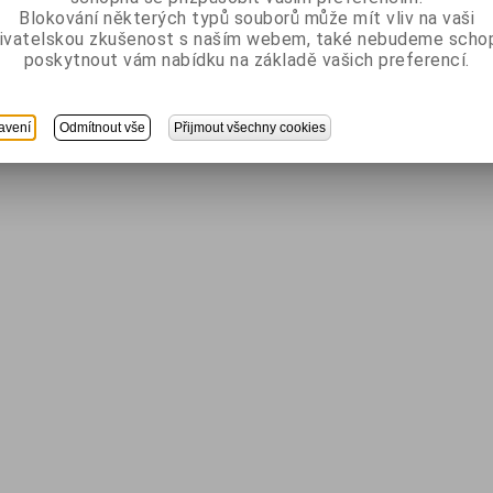
Blokování některých typů souborů může mít vliv na vaši
ivatelskou zkušenost s naším webem, také nebudeme scho
poskytnout vám nabídku na základě vašich preferencí.
avení
Odmítnout vše
Přijmout všechny cookies