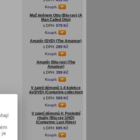
s DPH:
459 Kč
Muž jménem Otto (Blu-ray) (A
Man Called Otto)
s DPH:
579 Kč
Amatér (DVD) (The Amateur)
s DPH:
289 Kč
Amatér (Blu-ray) (The
Amateur)
s DPH:
399 Kč
V zajetí démonů 1-4 kolekce
4x(DVD) (Conjuring collection)
s DPH:
569 Kč
V zajetí démonů 4: Poslední
hají
rituály (Blu-ray UHD)
(Conjuring: Last Rites)
aném
s DPH:
695 Kč
 je