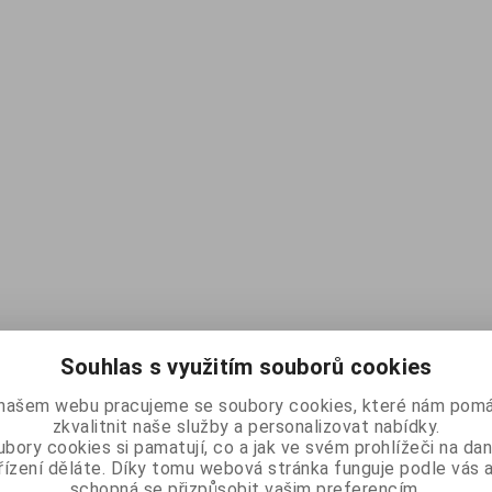
Souhlas s využitím souborů cookies
našem webu pracujeme se soubory cookies, které nám pomá
zkvalitnit naše služby a personalizovat nabídky.
bory cookies si pamatují, co a jak ve svém prohlížeči na d
řízení děláte. Díky tomu webová stránka funguje podle vás a
schopná se přizpůsobit vašim preferencím.