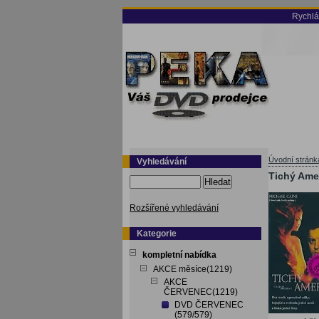
Rychlá
Úvodní stránk
Vyhledávání
Tichý Ame
Hledat
Rozšířené vyhledávání
Kategorie
kompletní nabídka
AKCE měsíce(1219)
AKCE
ČERVENEC(1219)
DVD ČERVENEC
(579/579)