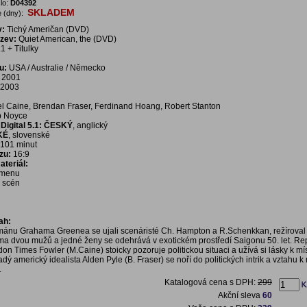
lo:
D04392
SKLADEM
 (dny):
v:
Tichý Američan (DVD)
ázev:
Quiet American, the (DVD)
1 + Titulky
u:
USA / Australie / Německo
2001
2003
l Caine, Brendan Fraser, Ferdinand Hoang, Robert Stanton
p Noyce
Digital 5.1: ČESKÝ
, anglický
KÉ
, slovenské
101 minut
zu:
16:9
teriál:
í menu
a scén
ah:
ánu Grahama Greenea se ujali scenáristé Ch. Hampton a R.Schenkkan, režíroval
ma dvou mužů a jedné ženy se odehrává v exotickém prostředí Saigonu 50. let. Re
n Times Fowler (M.Caine) stoicky pozoruje politickou situaci a užívá si lásky k mís
adý americký idealista Alden Pyle (B. Fraser) se noří do politických intrik a vztahu k
.
Katalogová cena s DPH:
299
Akční sleva
60