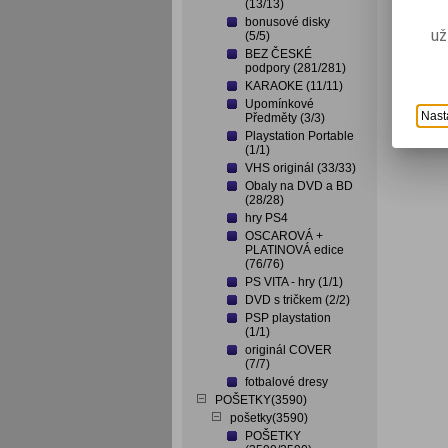
(13/13)
bonusové disky
už
(5/5)
BEZ ČESKÉ
podpory (281/281)
KARAOKE (11/11)
Upomínkové
Nast
Předměty (3/3)
Playstation Portable
(1/1)
VHS originál (33/33)
Obaly na DVD a BD
(28/28)
hry PS4
OSCAROVÁ +
PLATINOVÁ edice
(76/76)
PS VITA - hry (1/1)
DVD s tričkem (2/2)
PSP playstation
(1/1)
originál COVER
(7/7)
fotbalové dresy
POŠETKY(3590)
pošetky(3590)
POŠETKY