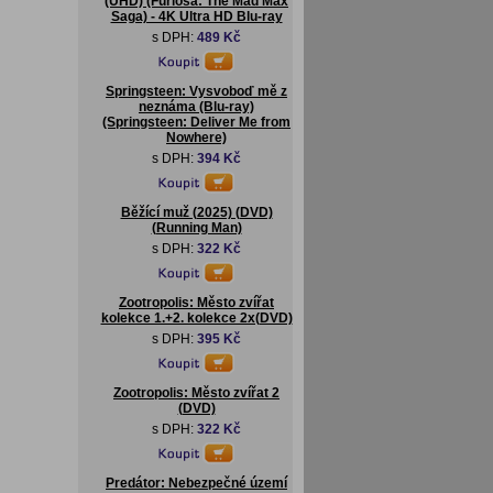
(UHD) (Furiosa: The Mad Max
Saga) - 4K Ultra HD Blu-ray
s DPH:
489 Kč
Springsteen: Vysvoboď mě z
neznáma (Blu-ray)
(Springsteen: Deliver Me from
Nowhere)
s DPH:
394 Kč
Běžící muž (2025) (DVD)
(Running Man)
s DPH:
322 Kč
Zootropolis: Město zvířat
kolekce 1.+2. kolekce 2x(DVD)
s DPH:
395 Kč
Zootropolis: Město zvířat 2
(DVD)
s DPH:
322 Kč
Predátor: Nebezpečné území