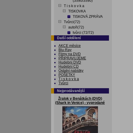
(3590/3590)
T i s k o v k a
TISKOVKA
TISKOVÁ ZPRÁVA
Tvůrci(72)
autoři(72)
tvůrci (72/72)
Další oddělení
AKCE měsíce
Blu-Ray
Filmy na DVD
PŘIPRAVUJEME
Hudebni DVD
Hudební CD
Ostatní nabídky
POŠETKY
T i s k o v k a
Tvůrci
Nejprodávanější
Žralok v Benátkách (DVD)
(Shark in Venice) - vyprodané