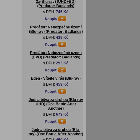
2x(Blu-ray) (UHD+BD)
(Predator: Badlands)
s DPH:
745 Kč
Predátor: Nebezpečné území
(Blu-ray) (Predator: Badlands)
s DPH:
439 Kč
Predátor: Nebezpečné území
(DVD) (Predator: Badlands)
s DPH:
293 Kč
Eden - Vítejte v ráji (Blu-ray)
s DPH:
459 Kč
Jedna bitva za druhou (Blu-ray
UHD) (One Battle After
Another)
s DPH:
679 Kč
Jedna bitva za druhou (Blu-
ray) (One Battle After Another)