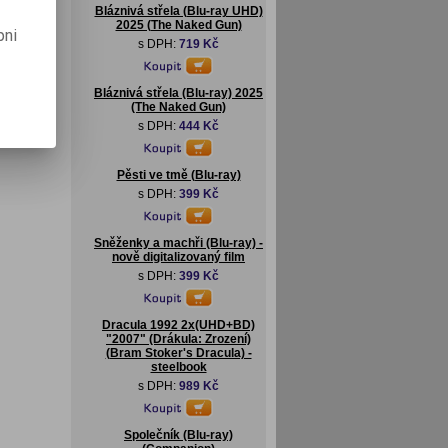
Bláznivá střela (Blu-ray UHD)
2025 (The Naked Gun)
pni
s DPH:
719 Kč
Bláznivá střela (Blu-ray) 2025
(The Naked Gun)
s DPH:
444 Kč
Pěsti ve tmě (Blu-ray)
s DPH:
399 Kč
Sněženky a machři (Blu-ray) -
nově digitalizovaný film
s DPH:
399 Kč
Dracula 1992 2x(UHD+BD)
"2007" (Drákula: Zrození)
(Bram Stoker's Dracula) -
steelbook
s DPH:
989 Kč
Společník (Blu-ray)