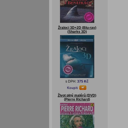
Žraloci 3D+2D (Blu-ray)
(Sharks 3D)
s DPH:
375 Kč
Život plný malérů (DVD)
(Pierre Richard)