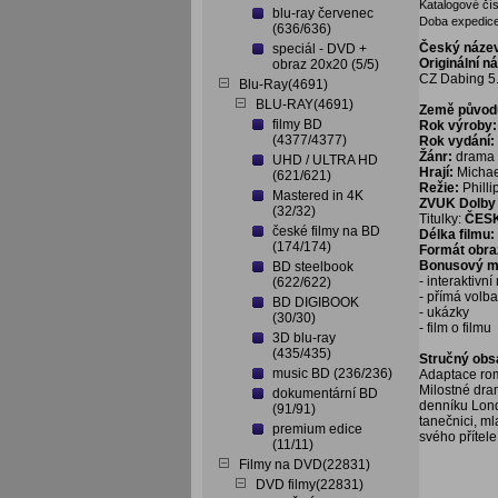
Katalogové čís
blu-ray červenec
Doba expedice
(636/636)
Český náze
speciál - DVD +
Originální n
obraz 20x20 (5/5)
CZ Dabing 5.
Blu-Ray(4691)
BLU-RAY(4691)
Země původ
filmy BD
Rok výroby:
(4377/4377)
Rok vydání:
Žánr:
drama
UHD / ULTRA HD
Hrají:
Michae
(621/621)
Režie:
Philli
Mastered in 4K
ZVUK Dolby 
(32/32)
Titulky:
ČES
české filmy na BD
Délka filmu:
(174/174)
Formát obra
Bonusový ma
BD steelbook
- interaktivn
(622/622)
- přímá volb
BD DIGIBOOK
- ukázky
(30/30)
- film o filmu
3D blu-ray
(435/435)
Stručný obs
music BD (236/236)
Adaptace rom
Milostné dra
dokumentární BD
denníku Londo
(91/91)
tanečnici, ml
premium edice
svého přítele
(11/11)
Filmy na DVD(22831)
DVD filmy(22831)