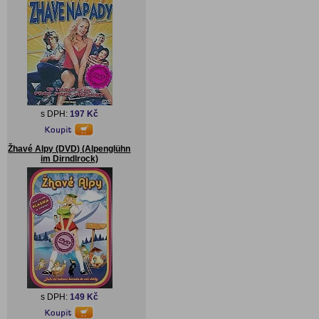
s DPH:
197 Kč
Žhavé Alpy (DVD) (Alpenglühn
im Dirndlrock)
s DPH:
149 Kč