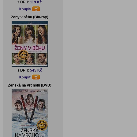
s DPH:
119 Kč
Ženy v běhu (Blu-ray)
s DPH:
545 Kč
Ženská na vrcholu (DVD)