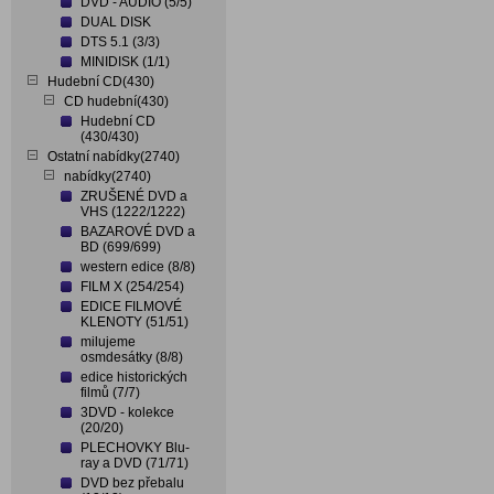
DVD - AUDIO (5/5)
DUAL DISK
DTS 5.1 (3/3)
MINIDISK (1/1)
Hudební CD(430)
CD hudební(430)
Hudební CD
(430/430)
Ostatní nabídky(2740)
nabídky(2740)
ZRUŠENÉ DVD a
VHS (1222/1222)
BAZAROVÉ DVD a
BD (699/699)
western edice (8/8)
FILM X (254/254)
EDICE FILMOVÉ
KLENOTY (51/51)
milujeme
osmdesátky (8/8)
edice historických
filmů (7/7)
3DVD - kolekce
(20/20)
PLECHOVKY Blu-
ray a DVD (71/71)
DVD bez přebalu