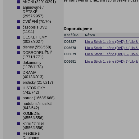
sehraný tým dřív, než jim vyprší veškerý čas?
AKČNÍ (3291/3291)
animované /
DĚTSKÉ
(2957/2957)
CVIČENÍ (70/70)
časopis s DVD
Doporučujeme
(11/11)
Kat.číslo
Název
ČESKÉ FILMY
(3027/3027)
D03327
Lilo a Stitch 1. série (DVD) 3 (Lilo & 
disney (558/558)
D03678
Lilo a Stitch 1. série (DVD) 4 (Lilo 
DOBRODRUŽNÝ
D03679
Lilo a Stitch 1. série (DVD) 5 (Lilo & 
(1771/1771)
D03681
Lilo a Stitch 1. série (DVD) 7 (Lilo & 
dokumenty
(1178/1178)
DRAMA
(4013/4013)
erotický (217/217)
HISTORICKÝ
(742/742)
horror (1668/1668)
hudební / muzikál
(642/642)
KOMEDIE
(4556/4556)
krimi / thriller
(4556/4556)
Reedice s
Dabingem