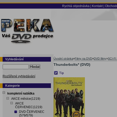
Rychlá objednávka
|
Kontakt
|
Obchodn
Úvodní stránka
»
Filmy na DVD
»
DVD filmy
»
SCI-FI
Vyhledávání
Thunderbolts* (DVD)
Hledat
Rozšířené vyhledávání
Kategorie
kompletní nabídka
AKCE měsíce(1219)
AKCE
ČERVENEC(1219)
DVD ČERVENEC
(579/579)