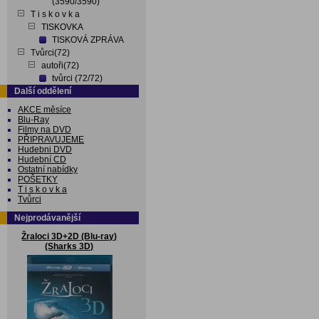
(3590/3590)
T i s k o v k a
TISKOVKA
TISKOVÁ ZPRÁVA
Tvůrci(72)
autoři(72)
tvůrci (72/72)
Další oddělení
AKCE měsíce
Blu-Ray
Filmy na DVD
PŘIPRAVUJEME
Hudebni DVD
Hudební CD
Ostatní nabídky
POŠETKY
T i s k o v k a
Tvůrci
Nejprodávanější
Žraloci 3D+2D (Blu-ray)
(Sharks 3D)