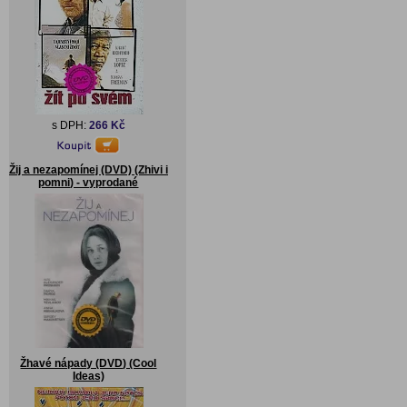
s DPH:
266 Kč
Žij a nezapomínej (DVD) (Zhivi i
pomni) - vyprodané
Žhavé nápady (DVD) (Cool
Ideas)