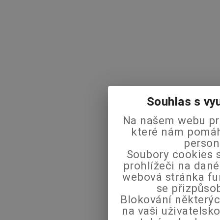
Souhlas s vy
Na našem webu pra
které nám pomáha
person
Soubory cookies s
prohlížeči na dané
webová stránka fu
se přizpůso
Blokování některýc
na vaši uživatels