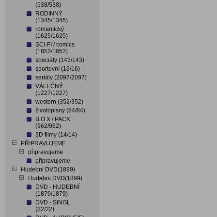
(538/538)
RODINNÝ
(1345/1345)
romantický
(1625/1625)
SCI-FI / comics
(1852/1852)
speciály (143/143)
sportovní (16/16)
seriály (2097/2097)
VÁLEČNÝ
(1227/1227)
western (352/352)
životopisný (84/84)
B O X / PACK
(962/962)
3D filmy (14/14)
PŘIPRAVUJEME
připravujeme
připravujeme
Hudebni DVD(1899)
Hudebni DVD(1899)
DVD - HUDEBNÍ
(1879/1879)
DVD - SINGL
(22/22)