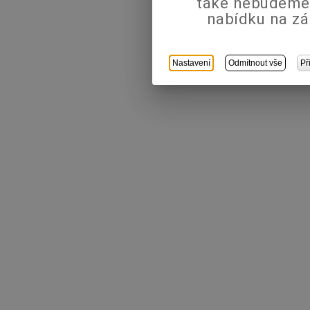
také nebudeme
nabídku na zá
Nastavení
Odmítnout vše
Př