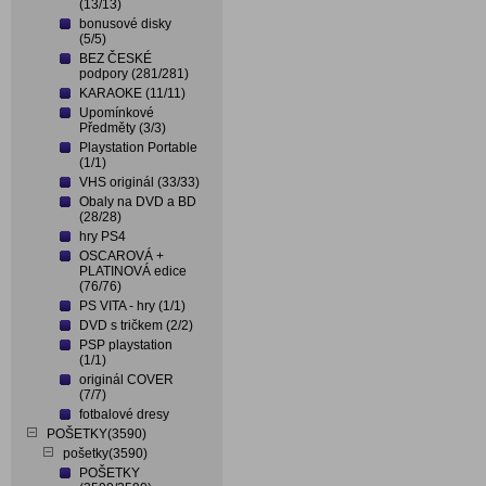
(13/13)
bonusové disky
(5/5)
BEZ ČESKÉ
podpory (281/281)
KARAOKE (11/11)
Upomínkové
Předměty (3/3)
Playstation Portable
(1/1)
VHS originál (33/33)
Obaly na DVD a BD
(28/28)
hry PS4
OSCAROVÁ +
PLATINOVÁ edice
(76/76)
PS VITA - hry (1/1)
DVD s tričkem (2/2)
PSP playstation
(1/1)
originál COVER
(7/7)
fotbalové dresy
POŠETKY(3590)
pošetky(3590)
POŠETKY