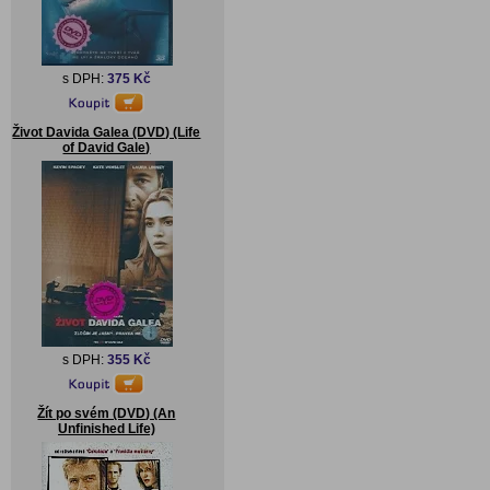
s DPH:
375 Kč
Život Davida Galea (DVD) (Life
of David Gale)
s DPH:
355 Kč
Žít po svém (DVD) (An
Unfinished Life)