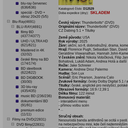
blu-ray červenec
(636/636)
Katalogové číslo:
D12529
SKLADEM
speciál - DVD +
Doba expedice (dny):
obraz 20x20 (5/5)
Blu-Ray(4691)
Český název:
Thunderbolts* (DVD)
Originální název:
Thunderbolts* (DVD)
BLU-RAY(4691)
CZ Dabing 5.1 + Titulky
filmy BD
(4377/4377)
Země původu:
USA
UHD / ULTRA HD
Rok výroby:
2025
(621/621)
Žánr:
akční, sci-fi, dobrodružný, drama, kom
Hrají:
Florence Pugh, Sebastian Stan, David 
Mastered in 4K
Geraldine Viswanathan, Hannah John-Kamen
(32/32)
V českém znění:
Nikola Votočková, Filip Ja
české filmy na BD
Bohatová, Lukáš Adam, Andrea Holá a další
(174/174)
Režie:
Jake Schreier
BD steelbook
Kamera:
Andrew Droz Palermo
(622/622)
Hudba:
Son Lux
Scénář:
Eric Pearson, Joanna Calo
BD DIGIBOOK
Zvukové formáty:
česky Dolby Digital 5.1 / 
(30/30)
Titulky:
české, anglické pro neslyšící, polské
3D blu-ray
Obrazové formáty:
16:9 / 2,39:1
(435/435)
Délka filmu:
122 minut
music BD (236/236)
Bonusový materiál:
dokumentární BD
- interaktivní menu
(91/91)
- přímou volbu scén
• ...
premium edice
(11/11)
Stručný obsah:
Filmy na DVD(22831)
Nesourodá banda antihrdinů se ocitá v pasti. 
na nebezpečnou misi, kde čelí nejtemnějším 
DVD filmy(22831)