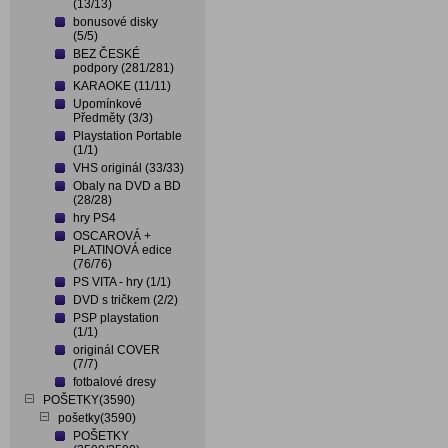
(13/13)
bonusové disky
(5/5)
BEZ ČESKÉ
podpory (281/281)
KARAOKE (11/11)
Upomínkové
Předměty (3/3)
Playstation Portable
(1/1)
VHS originál (33/33)
Obaly na DVD a BD
(28/28)
hry PS4
OSCAROVÁ +
PLATINOVÁ edice
(76/76)
PS VITA - hry (1/1)
DVD s tričkem (2/2)
PSP playstation
(1/1)
originál COVER
(7/7)
fotbalové dresy
POŠETKY(3590)
pošetky(3590)
POŠETKY