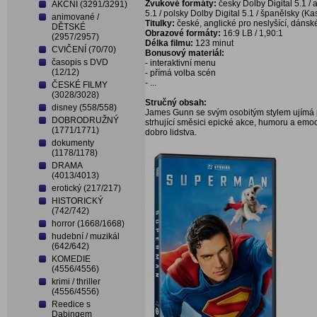
Zvukové formáty:
česky Dolby Digital 5.1 / 
AKČNÍ (3291/3291)
5.1 / polsky Dolby Digital 5.1 / španělsky (Kas
animované /
Titulky:
české, anglické pro neslyšící, dánské
DĚTSKÉ
Obrazové formáty:
16:9 LB / 1,90:1
(2957/2957)
Délka filmu:
123 minut
CVIČENÍ (70/70)
Bonusový materiál:
časopis s DVD
- interaktivní menu
(12/12)
- přímá volba scén
- ...
ČESKÉ FILMY
(3028/3028)
Stručný obsah:
disney (558/558)
James Gunn se svým osobitým stylem ujímá 
DOBRODRUŽNÝ
strhující směsici epické akce, humoru a emo
(1771/1771)
dobro lidstva.
dokumenty
(1178/1178)
DRAMA
(4013/4013)
erotický (217/217)
HISTORICKÝ
(742/742)
horror (1668/1668)
hudební / muzikál
(642/642)
KOMEDIE
(4556/4556)
krimi / thriller
(4556/4556)
Reedice s
Dabingem