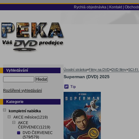
Rychlá objednávka
|
Kontakt
|
Obchodn
Úvodní stránka
»
Filmy na DVD
»
DVD filmy
»
SCI-FI
Vyhledávání
Superman (DVD) 2025
Hledat
Rozšířené vyhledávání
Kategorie
kompletní nabídka
AKCE měsíce(1219)
AKCE
ČERVENEC(1219)
DVD ČERVENEC
(579/579)