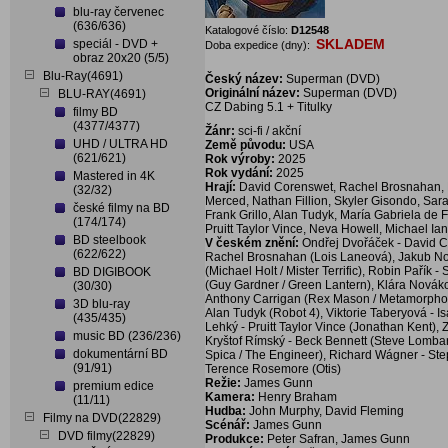
blu-ray červenec
(636/636)
Katalogové číslo:
D12548
SKLADEM
speciál - DVD +
Doba expedice (dny):
obraz 20x20 (5/5)
Blu-Ray(4691)
Český název:
Superman (DVD)
Originální název:
Superman (DVD)
BLU-RAY(4691)
CZ Dabing 5.1 + Titulky
filmy BD
(4377/4377)
Žánr:
sci-fi / akční
UHD / ULTRA HD
Země původu:
USA
(621/621)
Rok výroby:
2025
Rok vydání:
2025
Mastered in 4K
Hrají:
David Corenswet, Rachel Brosnahan, Ni
(32/32)
Merced, Nathan Fillion, Skyler Gisondo, Sar
české filmy na BD
Frank Grillo, Alan Tudyk, María Gabriela de 
(174/174)
Pruitt Taylor Vince, Neva Howell, Michael Ia
BD steelbook
V českém znění:
Ondřej Dvořáček - David C
(622/622)
Rachel Brosnahan (Lois Laneová), Jakub Novo
(Michael Holt / Mister Terrific), Robin Pařík 
BD DIGIBOOK
(Guy Gardner / Green Lantern), Klára Novák
(30/30)
Anthony Carrigan (Rex Mason / Metamorpho), 
3D blu-ray
Alan Tudyk (Robot 4), Viktorie Taberyová - 
(435/435)
Lehký - Pruitt Taylor Vince (Jonathan Kent)
music BD (236/236)
Kryštof Rímský - Beck Bennett (Steve Lombar
dokumentární BD
Spica / The Engineer), Richard Wágner - S
(91/91)
Terence Rosemore (Otis)
Režie:
James Gunn
premium edice
Kamera:
Henry Braham
(11/11)
Hudba:
John Murphy, David Fleming
Filmy na DVD(22829)
Scénář:
James Gunn
DVD filmy(22829)
Produkce:
Peter Safran, James Gunn