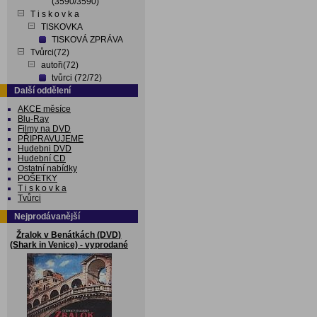
(3590/3590)
T i s k o v k a
TISKOVKA
TISKOVÁ ZPRÁVA
Tvůrci(72)
autoři(72)
tvůrci (72/72)
Další oddělení
AKCE měsíce
Blu-Ray
Filmy na DVD
PŘIPRAVUJEME
Hudebni DVD
Hudební CD
Ostatní nabídky
POŠETKY
T i s k o v k a
Tvůrci
Nejprodávanější
Žralok v Benátkách (DVD)
(Shark in Venice) - vyprodané