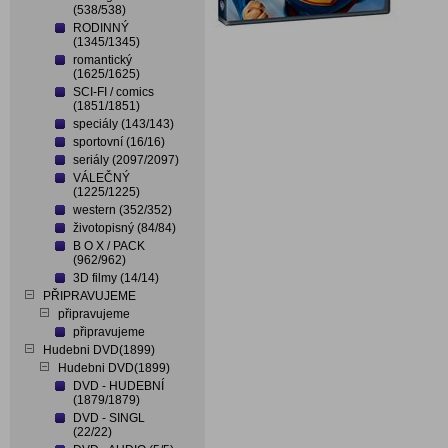
(538/538)
RODINNÝ
(1345/1345)
romantický
(1625/1625)
SCI-FI / comics
(1851/1851)
speciály (143/143)
sportovní (16/16)
seriály (2097/2097)
VÁLEČNÝ
(1225/1225)
western (352/352)
životopisný (84/84)
B O X / PACK
(962/962)
3D filmy (14/14)
PŘIPRAVUJEME
připravujeme
připravujeme
Hudebni DVD(1899)
Hudebni DVD(1899)
DVD - HUDEBNÍ
(1879/1879)
DVD - SINGL
(22/22)