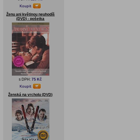
Ženu ani květinou neuhodíš
(DVD) - pošetka
s DPH:
75 Kč
Ženská na vrcholu (DVD)