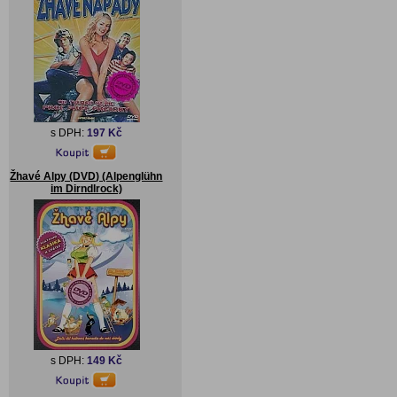
s DPH:
197 Kč
Žhavé Alpy (DVD) (Alpenglühn
im Dirndlrock)
s DPH:
149 Kč