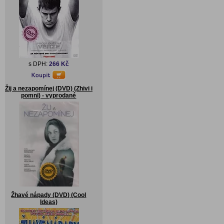
s DPH:
266 Kč
Žij a nezapomínej (DVD) (Zhivi i
pomni) - vyprodané
Žhavé nápady (DVD) (Cool
Ideas)