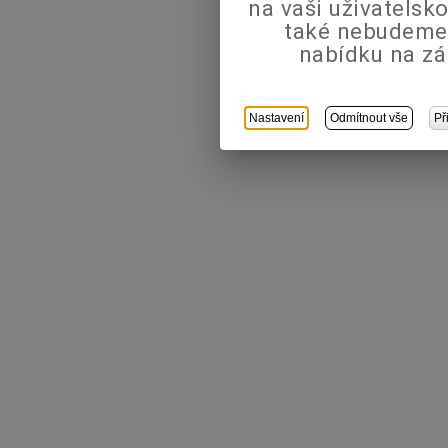
na vaši uživatels
také nebudeme
nabídku na zá
Nastavení
Odmítnout vše
Př