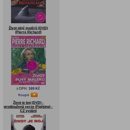
Život plný malérů (DVD)
(Pierre Richard)
s DPH:
169 Kč
Život je boj (DVD) -
prodloužená verze (Fighting) -
CZ vydání