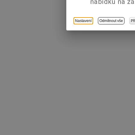
nabídku na zá
Nastavení
Odmítnout vše
Př