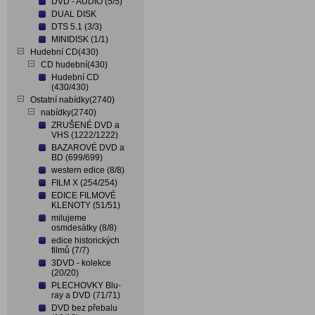
DVD - AUDIO (5/5)
DUAL DISK
DTS 5.1 (3/3)
MINIDISK (1/1)
Hudební CD(430)
CD hudební(430)
Hudební CD
(430/430)
Ostatní nabídky(2740)
nabídky(2740)
ZRUŠENÉ DVD a
VHS (1222/1222)
BAZAROVÉ DVD a
BD (699/699)
western edice (8/8)
FILM X (254/254)
EDICE FILMOVÉ
KLENOTY (51/51)
milujeme
osmdesátky (8/8)
edice historických
filmů (7/7)
3DVD - kolekce
(20/20)
PLECHOVKY Blu-
ray a DVD (71/71)
DVD bez přebalu