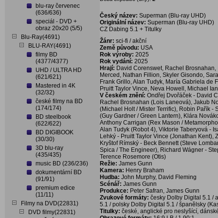
blu-ray červenec
(636/636)
Český název:
Superman (Blu-ray UHD)
speciál - DVD +
Originální název:
Superman (Blu-ray UHD)
obraz 20x20 (5/5)
CZ Dabing 5.1 + Titulky
Blu-Ray(4691)
Žánr:
sci-fi / akční
BLU-RAY(4691)
Země původu:
USA
filmy BD
Rok výroby:
2025
(4377/4377)
Rok vydání:
2025
Hrají:
David Corenswet, Rachel Brosnahan, Ni
UHD / ULTRA HD
Merced, Nathan Fillion, Skyler Gisondo, Sar
(621/621)
Frank Grillo, Alan Tudyk, María Gabriela de 
Mastered in 4K
Pruitt Taylor Vince, Neva Howell, Michael Ia
(32/32)
V českém znění:
Ondřej Dvořáček - David C
české filmy na BD
Rachel Brosnahan (Lois Laneová), Jakub Novo
(174/174)
(Michael Holt / Mister Terrific), Robin Pařík 
(Guy Gardner / Green Lantern), Klára Novák
BD steelbook
Anthony Carrigan (Rex Mason / Metamorpho), 
(622/622)
Alan Tudyk (Robot 4), Viktorie Taberyová - 
BD DIGIBOOK
Lehký - Pruitt Taylor Vince (Jonathan Kent)
(30/30)
Kryštof Rímský - Beck Bennett (Steve Lombar
3D blu-ray
Spica / The Engineer), Richard Wágner - S
(435/435)
Terence Rosemore (Otis)
music BD (236/236)
Režie:
James Gunn
Kamera:
Henry Braham
dokumentární BD
Hudba:
John Murphy, David Fleming
(91/91)
Scénář:
James Gunn
premium edice
Produkce:
Peter Safran, James Gunn
(11/11)
Zvukové formáty:
česky Dolby Digital 5.1 / 
Filmy na DVD(22831)
5.1 / polsky Dolby Digital 5.1 / španělsky (Kas
Titulky:
české, anglické pro neslyšící, dánské
DVD filmy(22831)