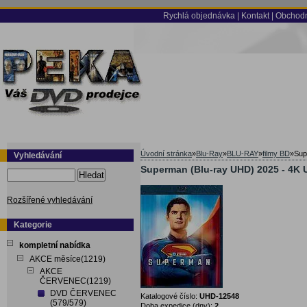
Rychlá objednávka
|
Kontakt
|
Obchodn
Úvodní stránka
»
Blu-Ray
»
BLU-RAY
»
filmy BD
»
Sup
Vyhledávání
Superman (Blu-ray UHD) 2025 - 4K U
Hledat
Rozšířené vyhledávání
Kategorie
kompletní nabídka
AKCE měsíce(1219)
AKCE
ČERVENEC(1219)
DVD ČERVENEC
Katalogové číslo:
UHD-12548
(579/579)
Doba expedice (dny):
2