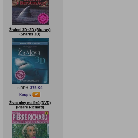
Žraloci 3D+2D (Blu-ray)
(Sharks 3D)
s DPH:
375 Kč
Život plný malérů (DVD)
(Pierre Richard)