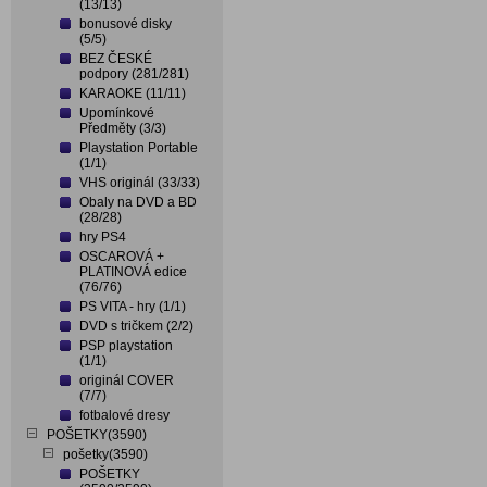
(13/13)
bonusové disky
(5/5)
BEZ ČESKÉ
podpory (281/281)
KARAOKE (11/11)
Upomínkové
Předměty (3/3)
Playstation Portable
(1/1)
VHS originál (33/33)
Obaly na DVD a BD
(28/28)
hry PS4
OSCAROVÁ +
PLATINOVÁ edice
(76/76)
PS VITA - hry (1/1)
DVD s tričkem (2/2)
PSP playstation
(1/1)
originál COVER
(7/7)
fotbalové dresy
POŠETKY(3590)
pošetky(3590)
POŠETKY