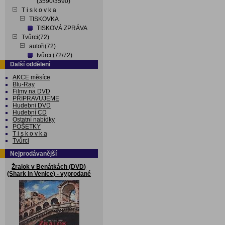
(3590/3590)
T i s k o v k a
TISKOVKA
TISKOVÁ ZPRÁVA
Tvůrci(72)
autoři(72)
tvůrci (72/72)
Další oddělení
AKCE měsíce
Blu-Ray
Filmy na DVD
PŘIPRAVUJEME
Hudebni DVD
Hudební CD
Ostatní nabídky
POŠETKY
T i s k o v k a
Tvůrci
Nejprodávanější
Žralok v Benátkách (DVD)
(Shark in Venice) - vyprodané