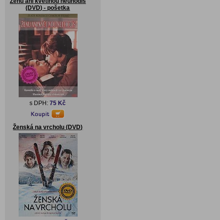
Ženu ani květinou neuhodíš
(DVD) - pošetka
s DPH:
75 Kč
Ženská na vrcholu (DVD)