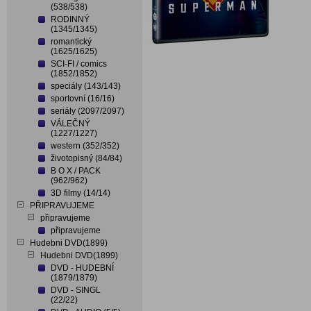
(538/538)
RODINNÝ
(1345/1345)
romantický
(1625/1625)
SCI-FI / comics
(1852/1852)
speciály (143/143)
sportovní (16/16)
seriály (2097/2097)
VÁLEČNÝ
(1227/1227)
western (352/352)
životopisný (84/84)
B O X / PACK
(962/962)
3D filmy (14/14)
PŘIPRAVUJEME
připravujeme
připravujeme
Hudebni DVD(1899)
Hudebni DVD(1899)
DVD - HUDEBNÍ
(1879/1879)
DVD - SINGL
(22/22)