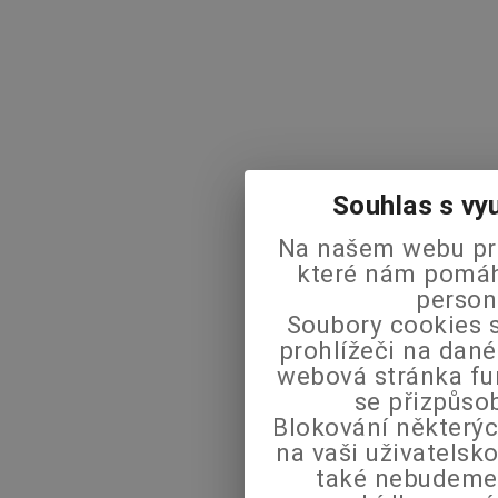
Souhlas s vy
Na našem webu pra
které nám pomáha
person
Soubory cookies s
prohlížeči na dané
webová stránka fu
se přizpůso
Blokování některýc
na vaši uživatels
také nebudeme