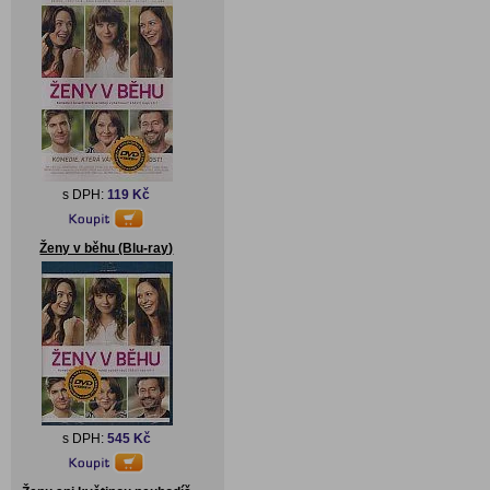
s DPH:
119 Kč
Ženy v běhu (Blu-ray)
s DPH:
545 Kč