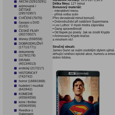
Obrazové formáty:
16:9 LB / 1,90:1
AKČNÍ (3291/3291)
Délka filmu:
127 minut
animované /
Bonusový materiál:
DĚTSKÉ
- interaktivní menu
(2957/2957)
- přímá volba scén
CVIČENÍ (70/70)
Přes devadesát minut bonusů:
• Dobrodružství při natáčení Supermana
časopis s DVD
• Lex Luthor: V mysli mistra záporáka
(11/11)
• Gang spravedlnosti
ČESKÉ FILMY
• Od tlapek po pixely: Jak se zrodil Krypto
(3027/3027)
• Animovaný Krypto kraťas
disney (558/558)
a mnohem víc!
DOBRODRUŽNÝ
Stručný obsah:
(1771/1771)
James Gunn se svým osobitým stylem ujímá 
dokumenty
strhující směsici epické akce, humoru a emo
(1178/1178)
dobro lidstva.
DRAMA
(4013/4013)
erotický (217/217)
HISTORICKÝ
(742/742)
horror (1668/1668)
hudební / muzikál
(642/642)
KOMEDIE
(4556/4556)
krimi / thriller
(4556/4556)
Reedice s
Dabingem