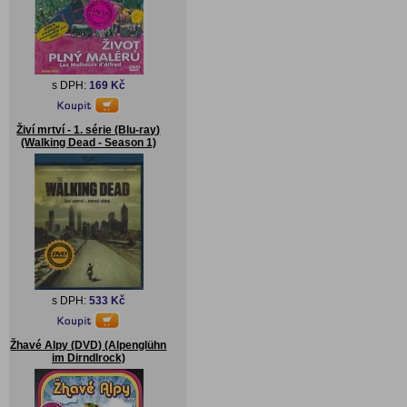
s DPH:
169 Kč
Živí mrtví - 1. série (Blu-ray)
(Walking Dead - Season 1)
s DPH:
533 Kč
Žhavé Alpy (DVD) (Alpenglühn
im Dirndlrock)