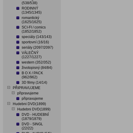
(538/538)
RODINNÝ
(1345/1345)
romantický
(1625/1625)
SCI-FI / comics
(1852/1852)
speciály (143/143)
sportovní (16/16)
seriály (2097/2097)
VÁLEČNÝ
(1227/1227)
western (352/352)
životopisný (84/84)
B O X / PACK
(962/962)
3D filmy (14/14)
PŘIPRAVUJEME
připravujeme
připravujeme
Hudebni DVD(1899)
Hudebni DVD(1899)
DVD - HUDEBNÍ
(1879/1879)
DVD - SINGL
(22/22)