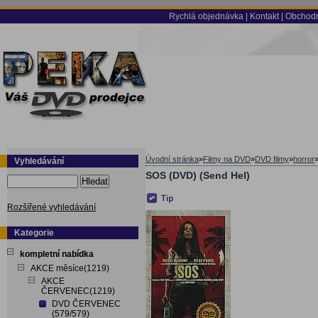
Rychlá objednávka
|
Kontakt
|
Obchodn
Úvodní stránka
»
Filmy na DVD
»
DVD filmy
»
horror
Vyhledávání
SOS (DVD) (Send Hel)
Hledat
Rozšířené vyhledávání
Kategorie
kompletní nabídka
AKCE měsíce(1219)
AKCE
ČERVENEC(1219)
DVD ČERVENEC
(579/579)