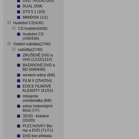
DVD - AUDIO (5/5)
DUAL DISK
DTS 5.1 (3/3)
MINIDISK (1/1)
Hudební CD(430)
CD hudební(430)
Hudební CD
(430/430)
Ostatní nabídky(2740)
nabídky(2740)
ZRUŠENÉ DVD a
VHS (1222/1222)
BAZAROVÉ DVD a
BD (699/699)
western edice (8/8)
FILM X (254/254)
EDICE FILMOVÉ
KLENOTY (51/51)
milujeme
osmdesátky (8/8)
edice historických
filmů (7/7)
3DVD - kolekce
(20/20)
PLECHOVKY Blu-
ray a DVD (71/71)
DVD bez přebalu