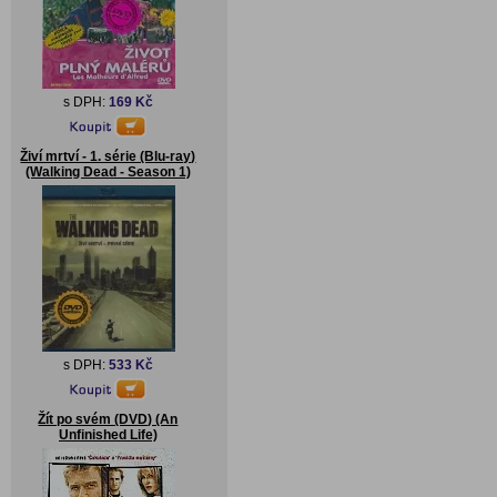
s DPH:
169 Kč
Živí mrtví - 1. série (Blu-ray)
(Walking Dead - Season 1)
s DPH:
533 Kč
Žít po svém (DVD) (An
Unfinished Life)