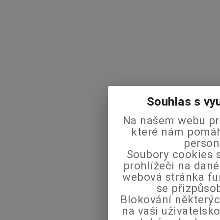
Souhlas s vy
Na našem webu pra
které nám pomáha
person
Soubory cookies s
prohlížeči na dané
webová stránka fu
se přizpůso
Blokování některýc
na vaši uživatels