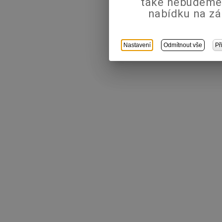
také nebudeme
nabídku na zá
Nastavení
Odmítnout vše
Př