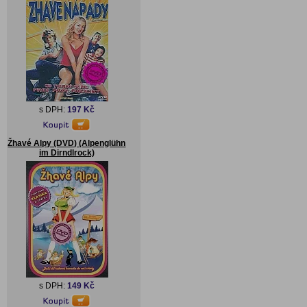
s DPH:
197 Kč
Žhavé Alpy (DVD) (Alpenglühn
im Dirndlrock)
s DPH:
149 Kč