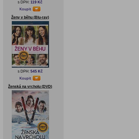
s DPH:
119 Kč
Ženy v běhu (Blu-ray)
s DPH:
545 Kč
Ženská na vrcholu (DVD)