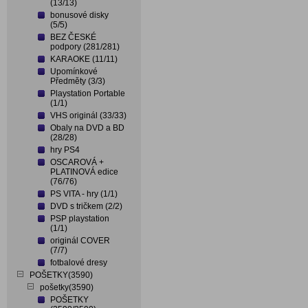
(13/13)
bonusové disky
(5/5)
BEZ ČESKÉ
podpory (281/281)
KARAOKE (11/11)
Upomínkové
Předměty (3/3)
Playstation Portable
(1/1)
VHS originál (33/33)
Obaly na DVD a BD
(28/28)
hry PS4
OSCAROVÁ +
PLATINOVÁ edice
(76/76)
PS VITA - hry (1/1)
DVD s tričkem (2/2)
PSP playstation
(1/1)
originál COVER
(7/7)
fotbalové dresy
POŠETKY(3590)
pošetky(3590)
POŠETKY