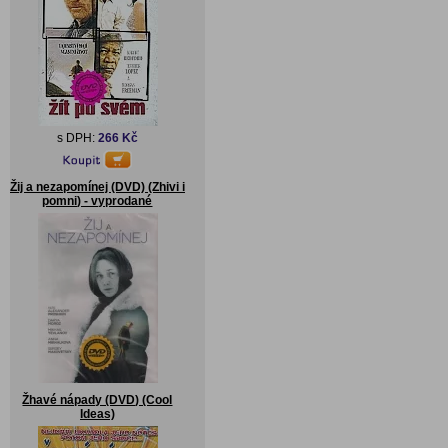
s DPH:
266 Kč
Žij a nezapomínej (DVD) (Zhivi i
pomni) - vyprodané
Žhavé nápady (DVD) (Cool
Ideas)