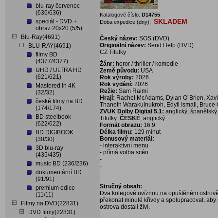
blu-ray červenec
(636/636)
Katalogové číslo:
D14755
SKLADEM
speciál - DVD +
Doba expedice (dny):
obraz 20x20 (5/5)
Blu-Ray(4691)
Český název:
SOS (DVD)
Originální název:
Send Help (DVD)
BLU-RAY(4691)
CZ Titulky
filmy BD
(4377/4377)
Žánr:
horor / thriller / komedie
UHD / ULTRA HD
Země původu:
USA
(621/621)
Rok výroby:
2026
Rok vydání:
2026
Mastered in 4K
Režie:
Sam Raimi
(32/32)
Hrají:
Rachel McAdams, Dylan O´Brien, Xavi
české filmy na BD
Thaneth Warakulnukroh, Edyll Ismail, Bruce 
(174/174)
ZVUK Dolby Digital 5.1:
anglický, španělský, 
BD steelbook
Titulky:
ČESKÉ
, anglický
(622/622)
Formát obrazu:
16:9
Délka filmu:
129 minut
BD DIGIBOOK
Bonusový materiál:
(30/30)
- interaktivní menu
3D blu-ray
- přímá volba scén
(435/435)
-
music BD (236/236)
-
dokumentární BD
-
(91/91)
Stručný obsah:
premium edice
Dva kolegové uvíznou na opuštěném ostrově jak
(11/11)
překonat minulé křivdy a spolupracovat, aby 
Filmy na DVD(22831)
ostrova dostali živí.
DVD filmy(22831)