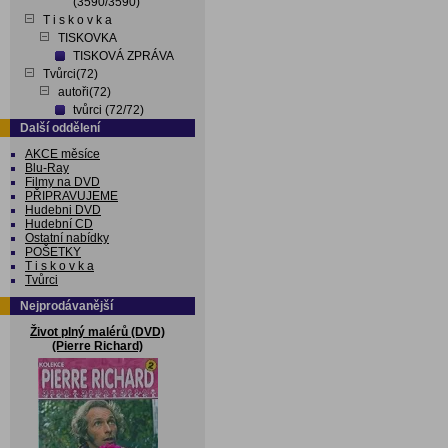
(3590/3590)
T i s k o v k a
TISKOVKA
TISKOVÁ ZPRÁVA
Tvůrci(72)
autoři(72)
tvůrci (72/72)
Další oddělení
AKCE měsíce
Blu-Ray
Filmy na DVD
PŘIPRAVUJEME
Hudebni DVD
Hudební CD
Ostatní nabídky
POŠETKY
T i s k o v k a
Tvůrci
Nejprodávanější
Život plný malérů (DVD)
(Pierre Richard)