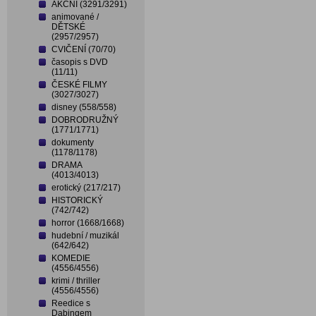
AKČNÍ (3291/3291)
animované /
DĚTSKÉ
(2957/2957)
CVIČENÍ (70/70)
časopis s DVD
(11/11)
ČESKÉ FILMY
(3027/3027)
disney (558/558)
DOBRODRUŽNÝ
(1771/1771)
dokumenty
(1178/1178)
DRAMA
(4013/4013)
erotický (217/217)
HISTORICKÝ
(742/742)
horror (1668/1668)
hudební / muzikál
(642/642)
KOMEDIE
(4556/4556)
krimi / thriller
(4556/4556)
Reedice s
Dabingem