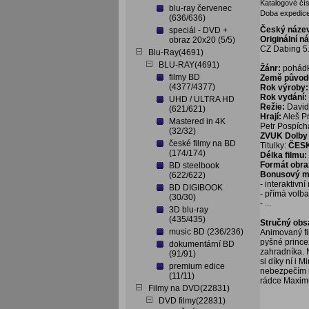
Katalogové čís
blu-ray červenec
Doba expedice
(636/636)
Český náze
speciál - DVD +
Originální n
obraz 20x20 (5/5)
CZ Dabing 5.
Blu-Ray(4691)
BLU-RAY(4691)
Žánr:
pohád
filmy BD
Země původ
(4377/4377)
Rok výroby:
Rok vydání:
UHD / ULTRA HD
Režie:
David
(621/621)
Hrají:
Aleš P
Mastered in 4K
Petr Pospích
(32/32)
ZVUK Dolby 
české filmy na BD
Titulky:
ČESK
(174/174)
Délka filmu:
Formát obra
BD steelbook
Bonusový ma
(622/622)
- interaktivn
BD DIGIBOOK
- přímá volb
(30/30)
- ...
3D blu-ray
(435/435)
Stručný obs
music BD (236/236)
Animovaný fi
pyšné princez
dokumentární BD
zahradníka. 
(91/91)
si díky ní i
premium edice
nebezpečím u
(11/11)
rádce Maximus
Filmy na DVD(22831)
DVD filmy(22831)