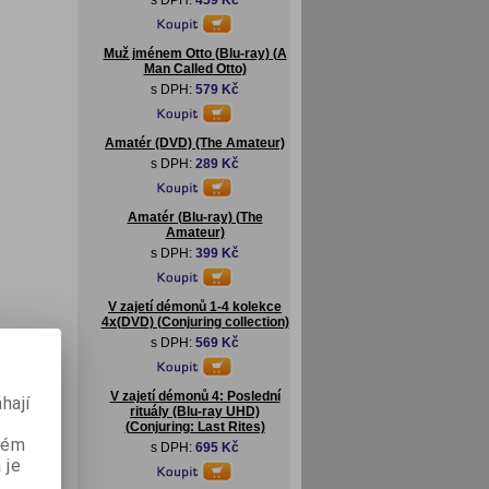
s DPH:
459 Kč
Muž jménem Otto (Blu-ray) (A
Man Called Otto)
s DPH:
579 Kč
Amatér (DVD) (The Amateur)
s DPH:
289 Kč
Amatér (Blu-ray) (The
Amateur)
s DPH:
399 Kč
V zajetí démonů 1-4 kolekce
4x(DVD) (Conjuring collection)
s DPH:
569 Kč
V zajetí démonů 4: Poslední
hají
rituály (Blu-ray UHD)
(Conjuring: Last Rites)
aném
s DPH:
695 Kč
 je