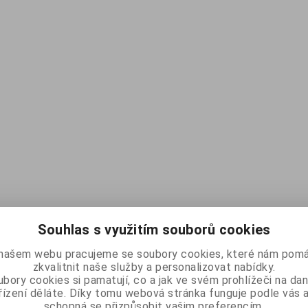
Souhlas s využitím souborů cookies
našem webu pracujeme se soubory cookies, které nám pomá
zkvalitnit naše služby a personalizovat nabídky.
bory cookies si pamatují, co a jak ve svém prohlížeči na d
řízení děláte. Díky tomu webová stránka funguje podle vás a
schopná se přizpůsobit vašim preferencím.