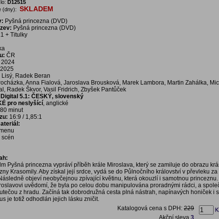
lo:
D12515
SKLADEM
 (dny):
v:
Pyšná princezna (DVD)
ázev:
Pyšná princezna (DVD)
1 + Titulky
ka
u:
ČR
2024
2025
 Lisý, Radek Beran
rocházka, Anna Fialová, Jaroslava Brousková, Marek Lambora, Martin Zahálka, Mic
al, Radek Škvor, Vasil Fridrich, Zbyšek Pantůček
Digital 5.1: ČESKÝ, slovenský
É pro neslyšící
, anglické
80 minut
zu:
16:9 / 1,85:1
teriál:
í menu
a scén
ah:
lm Pyšná princezna vypráví příběh krále Miroslava, který se zamiluje do obrazu krá
ny Krasomily. Aby získal její srdce, vydá se do Půlnočního království v převleku za
Následně objeví neobyčejnou zpívající květinu, která okouzlí i samotnou princeznu
 Miroslavovi uvědomí, že byla po celou dobu manipulována proradnými rádci, a spol
tečou z hradu. Začíná tak dobrodružná cesta plná nástrah, napínavých honiček i s
 je totiž odhodlán jejich lásku zničit.
Katalogová cena s DPH:
229
Akční sleva
3