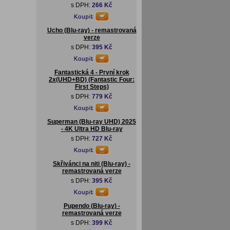
s DPH:
266 Kč
Ucho (Blu-ray) - remastrovaná
verze
s DPH:
395 Kč
Fantastická 4 - První krok
2x(UHD+BD) (Fantastic Four:
First Steps)
s DPH:
779 Kč
Superman (Blu-ray UHD) 2025
- 4K Ultra HD Blu-ray
s DPH:
727 Kč
Skřivánci na niti (Blu-ray) -
remastrovaná verze
s DPH:
395 Kč
Pupendo (Blu-ray) -
remastrovaná verze
s DPH:
399 Kč