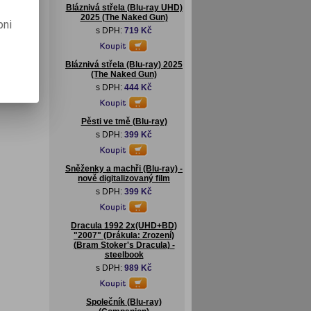
Bláznivá střela (Blu-ray UHD)
2025 (The Naked Gun)
pni
s DPH:
719 Kč
Bláznivá střela (Blu-ray) 2025
(The Naked Gun)
s DPH:
444 Kč
Pěsti ve tmě (Blu-ray)
s DPH:
399 Kč
Sněženky a machři (Blu-ray) -
nově digitalizovaný film
s DPH:
399 Kč
Dracula 1992 2x(UHD+BD)
"2007" (Drákula: Zrození)
(Bram Stoker's Dracula) -
steelbook
s DPH:
989 Kč
Společník (Blu-ray)