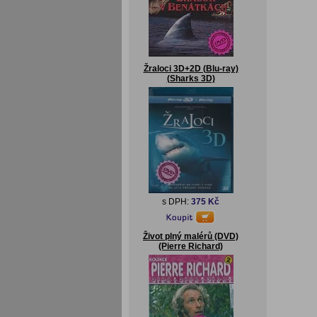
Žraloci 3D+2D (Blu-ray)
(Sharks 3D)
s DPH:
375 Kč
Život plný malérů (DVD)
(Pierre Richard)