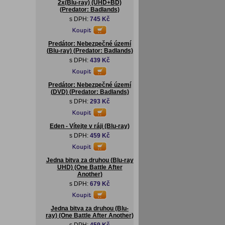
2x(Blu-ray) (UHD+BD)
(Predator: Badlands)
s DPH:
745 Kč
Predátor: Nebezpečné území
(Blu-ray) (Predator: Badlands)
s DPH:
439 Kč
Predátor: Nebezpečné území
(DVD) (Predator: Badlands)
s DPH:
293 Kč
Eden - Vítejte v ráji (Blu-ray)
s DPH:
459 Kč
Jedna bitva za druhou (Blu-ray
UHD) (One Battle After
Another)
s DPH:
679 Kč
Jedna bitva za druhou (Blu-
ray) (One Battle After Another)