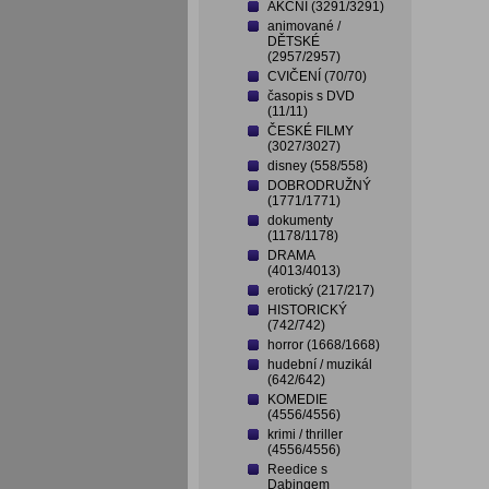
AKČNÍ (3291/3291)
animované /
DĚTSKÉ
(2957/2957)
CVIČENÍ (70/70)
časopis s DVD
(11/11)
ČESKÉ FILMY
(3027/3027)
disney (558/558)
DOBRODRUŽNÝ
(1771/1771)
dokumenty
(1178/1178)
DRAMA
(4013/4013)
erotický (217/217)
HISTORICKÝ
(742/742)
horror (1668/1668)
hudební / muzikál
(642/642)
KOMEDIE
(4556/4556)
krimi / thriller
(4556/4556)
Reedice s
Dabingem