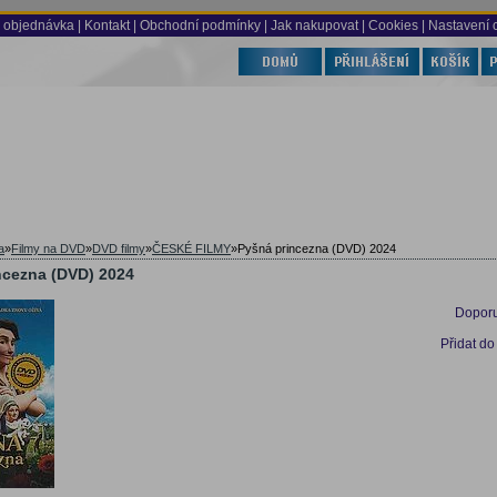
 objednávka
|
Kontakt
|
Obchodní podmínky
|
Jak nakupovat
| Cookies
| Nastavení 
a
»
Filmy na DVD
»
DVD filmy
»
ČESKÉ FILMY
»
Pyšná princezna (DVD) 2024
ncezna (DVD) 2024
Doporu
Přidat do