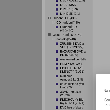
DVD - AUDIO (5/5)
DUAL DISK
DTS 5.1 (3/3)
MINIDISK (1/1)
Hudební CD(430)
CD hudební(430)
Hudební CD
(430/430)
Ostatní nabídky(2740)
nabídky(2740)
ZRUŠENÉ DVD a
VHS (1222/1222)
BAZAROVÉ DVD a
BD (699/699)
western edice (8/8)
FILM X (254/254)
EDICE FILMOVÉ
KLENOTY (51/51)
milujeme
osmdesátky (8/8)
edice historických
filmů (7/7)
Na 
3DVD - kolekce
(20/20)
Sou
PLECHOVKY Blu-
ray a DVD (71/71)
za
DVD bez přebalu