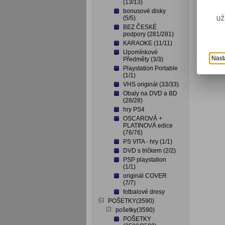
(13/13)
bonusové disky
už
(5/5)
BEZ ČESKÉ
podpory (281/281)
KARAOKE (11/11)
Upomínkové
Nast
Předměty (3/3)
Playstation Portable
(1/1)
VHS originál (33/33)
Obaly na DVD a BD
(28/28)
hry PS4
OSCAROVÁ +
PLATINOVÁ edice
(76/76)
PS VITA - hry (1/1)
DVD s tričkem (2/2)
PSP playstation
(1/1)
originál COVER
(7/7)
fotbalové dresy
POŠETKY(3590)
pošetky(3590)
POŠETKY