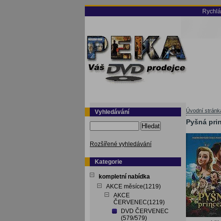
Rychlá
Úvodní stránk
Vyhledávání
Pyšná pri
Hledat
Rozšířené vyhledávání
Kategorie
kompletní nabídka
AKCE měsíce(1219)
AKCE
ČERVENEC(1219)
DVD ČERVENEC
(579/579)