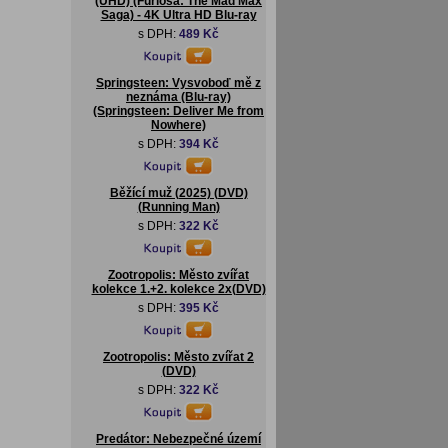
(UHD) (Furiosa: The Mad Max
Saga) - 4K Ultra HD Blu-ray
s DPH:
489 Kč
Springsteen: Vysvoboď mě z
neznáma (Blu-ray)
(Springsteen: Deliver Me from
Nowhere)
s DPH:
394 Kč
Běžící muž (2025) (DVD)
(Running Man)
s DPH:
322 Kč
Zootropolis: Město zvířat
kolekce 1.+2. kolekce 2x(DVD)
s DPH:
395 Kč
Zootropolis: Město zvířat 2
(DVD)
s DPH:
322 Kč
Predátor: Nebezpečné území