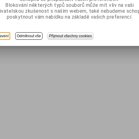
Blokování některých typů souborů může mít vliv na vaši
ivatelskou zkušenost s naším webem, také nebudeme scho
poskytnout vám nabídku na základě vašich preferencí.
avení
Odmítnout vše
Přijmout všechny cookies