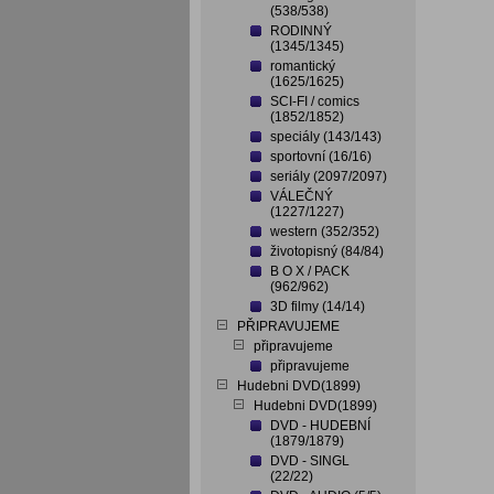
(538/538)
RODINNÝ
(1345/1345)
romantický
(1625/1625)
SCI-FI / comics
(1852/1852)
speciály (143/143)
sportovní (16/16)
seriály (2097/2097)
VÁLEČNÝ
(1227/1227)
western (352/352)
životopisný (84/84)
B O X / PACK
(962/962)
3D filmy (14/14)
PŘIPRAVUJEME
připravujeme
připravujeme
Hudebni DVD(1899)
Hudebni DVD(1899)
DVD - HUDEBNÍ
(1879/1879)
DVD - SINGL
(22/22)