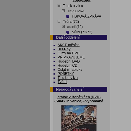
(3590/3590)
T i s k o v k a
TISKOVKA
TISKOVÁ ZPRÁVA
Tvůrci(72)
autoři(72)
tvůrci (72/72)
Další oddělení
AKCE měsíce
Blu-Ray
Filmy na DVD
PŘIPRAVUJEME
Hudebni DVD
Hudební CD
Ostatní nabídky
POŠETKY
T i s k o v k a
Tvůrci
Nejprodávanější
Žralok v Benátkách (DVD)
(Shark in Venice) - vyprodané