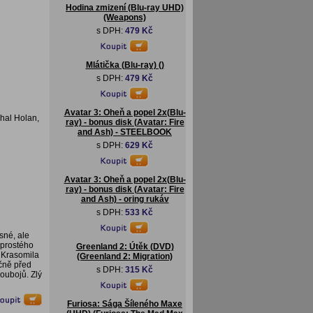
Hodina zmizení (Blu-ray UHD)
(Weapons)
s DPH:
479 Kč
Mlátička (Blu-ray) ()
s DPH:
479 Kč
Avatar 3: Oheň a popel 2x(Blu-
hal Holan,
ray) - bonus disk (Avatar: Fire
and Ash) - STEELBOOK
s DPH:
629 Kč
Avatar 3: Oheň a popel 2x(Blu-
ray) - bonus disk (Avatar: Fire
and Ash) - oring rukáv
s DPH:
533 Kč
sné, ale
 prostého
Greenland 2: Útěk (DVD)
. Krasomila
(Greenland 2: Migration)
ečně před
s DPH:
315 Kč
oubojů. Zlý
Furiosa: Sága Šíleného Maxe