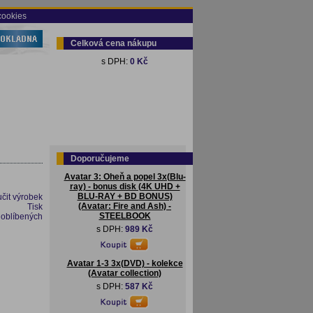
cookies
Celková cena nákupu
s DPH:
0 Kč
Doporučujeme
Avatar 3: Oheň a popel 3x(Blu-
ray) - bonus disk (4K UHD +
BLU-RAY + BD BONUS)
čit výrobek
(Avatar: Fire and Ash) -
Tisk
STEELBOOK
 oblíbených
s DPH:
989 Kč
Avatar 1-3 3x(DVD) - kolekce
(Avatar collection)
s DPH:
587 Kč