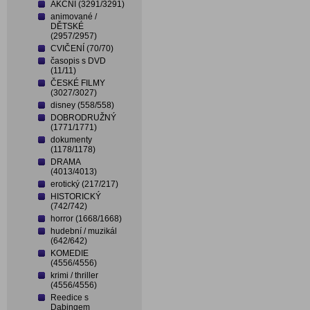
AKČNÍ (3291/3291)
animované /
DĚTSKÉ
(2957/2957)
CVIČENÍ (70/70)
časopis s DVD
(11/11)
ČESKÉ FILMY
(3027/3027)
disney (558/558)
DOBRODRUŽNÝ
(1771/1771)
dokumenty
(1178/1178)
DRAMA
(4013/4013)
erotický (217/217)
HISTORICKÝ
(742/742)
horror (1668/1668)
hudební / muzikál
(642/642)
KOMEDIE
(4556/4556)
krimi / thriller
(4556/4556)
Reedice s
Dabingem