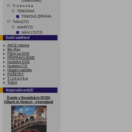
(3590/3590)
T i s k o v k a
TISKOVKA
TISKOVÁ ZPRÁVA
Tvůrci(72)
autoři(72)
tvůrci (72/72)
Další oddělení
AKCE měsíce
Blu-Ray
Filmy na DVD
PŘIPRAVUJEME
Hudebni DVD
Hudební CD
Ostatní nabídky
POŠETKY
T i s k o v k a
Tvůrci
Nejprodávanější
Žralok v Benátkách (DVD)
(Shark in Venice) - vyprodané