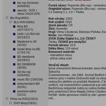
blu-ray červenec
Český název:
Pupendo (Blu-ray) - remastro
(636/636)
Originální název:
Pupendo (Blu-ray) - remas
speciál - DVD +
CZ Dabing 5.1, 2.0 + Titulky
obraz 20x20 (5/5)
Blu-Ray(4691)
Rok výroby:
2003
Rok vydání:
2025
BLU-RAY(4691)
Země původu:
ČR
filmy BD
Žánr:
komedie
(4377/4377)
Hrají:
Vilma Cibulková, Boleslav Polívka, E
UHD / ULTRA HD
Režie:
Jan Hřebejk
(621/621)
ZVUK Dolby Digital 5.1, 2.0: ČESKÝ
Mastered in 4K
Titulky:
ČESKÉ pro neslyšící
(32/32)
Formát obrazu:
16:9
Délka filmu:
120 minut
české filmy na BD
Bonusový materiál:
(174/174)
- interaktivní menu
BD steelbook
- přímá volba scén
(622/622)
BD DIGIBOOK
Stručný obsah:
(30/30)
Nová celovečerní filmová komedie Jana Hřeb
Šabacha.
3D blu-ray
Československo , rok 1984. Sochař Bedřich 
(435/435)
dvěma syny v malém činžovním bytě na okraji 
music BD (236/236)
vedoucího ateliéru na pražské Akademii. Z t
dokumentární BD
umělců, má znemožněno vystavovat a je odsun
(91/91)
Bedřichovy netypické rodiny je rodina ředite
premium edice
jeho ambiciózní žena Magda (Vilma Cibulkov
(11/11)
řečiště. Vedle generace rodičů je zde i gener
své...
Filmy na DVD(22831)
DVD filmy(22831)