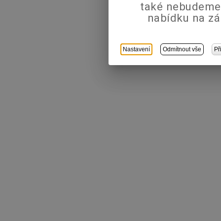
také nebudeme
nabídku na zá
Nastavení
Odmítnout vše
Př