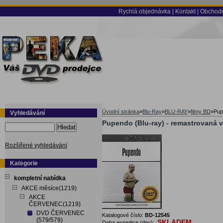
Rychlá objednávka
|
Kontakt
|
Obchodn
Úvodní stránka
»
Blu-Ray
»
BLU-RAY
»
filmy BD
»
Pup
Vyhledávání
Pupendo (Blu-ray) - remastrovaná v
Hledat
Rozšířené vyhledávání
Kategorie
kompletní nabídka
AKCE měsíce(1219)
AKCE
ČERVENEC(1219)
DVD ČERVENEC
Katalogové číslo:
BD-12545
(579/579)
SKLADEM
Doba expedice (dny):