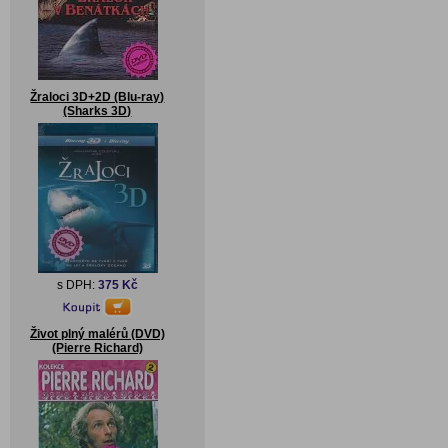
Žraloci 3D+2D (Blu-ray)
(Sharks 3D)
s DPH:
375 Kč
Život plný malérů (DVD)
(Pierre Richard)