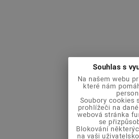
Souhlas s vy
Na našem webu pra
které nám pomáha
person
Soubory cookies s
prohlížeči na dané
webová stránka fu
se přizpůso
Blokování některýc
na vaši uživatels