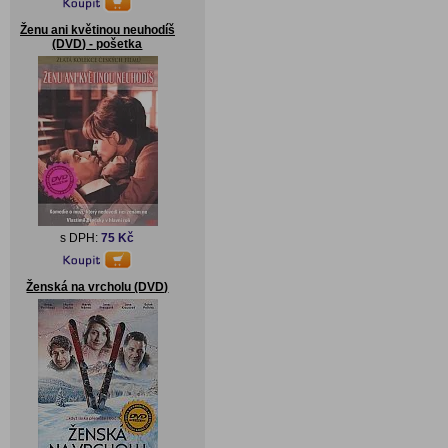
Ženu ani květinou neuhodíš
(DVD) - pošetka
s DPH:
75 Kč
Ženská na vrcholu (DVD)