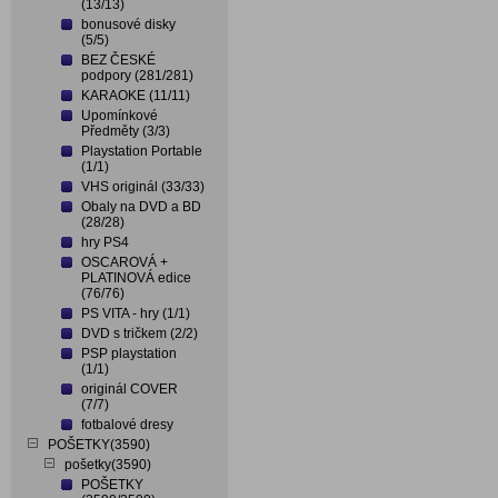
(13/13)
bonusové disky
(5/5)
BEZ ČESKÉ
podpory (281/281)
KARAOKE (11/11)
Upomínkové
Předměty (3/3)
Playstation Portable
(1/1)
VHS originál (33/33)
Obaly na DVD a BD
(28/28)
hry PS4
OSCAROVÁ +
PLATINOVÁ edice
(76/76)
PS VITA - hry (1/1)
DVD s tričkem (2/2)
PSP playstation
(1/1)
originál COVER
(7/7)
fotbalové dresy
POŠETKY(3590)
pošetky(3590)
POŠETKY