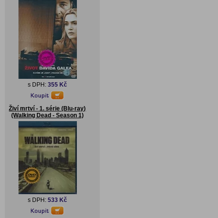
s DPH:
355 Kč
Živí mrtví - 1. série (Blu-ray)
(Walking Dead - Season 1)
s DPH:
533 Kč