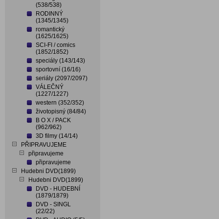
(538/538)
RODINNÝ
(1345/1345)
romantický
(1625/1625)
SCI-FI / comics
(1852/1852)
speciály (143/143)
sportovní (16/16)
seriály (2097/2097)
VÁLEČNÝ
(1227/1227)
western (352/352)
životopisný (84/84)
B O X / PACK
(962/962)
3D filmy (14/14)
PŘIPRAVUJEME
připravujeme
připravujeme
Hudebni DVD(1899)
Hudebni DVD(1899)
DVD - HUDEBNÍ
(1879/1879)
DVD - SINGL
(22/22)