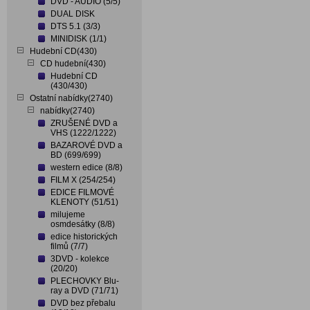
DVD - AUDIO (5/5)
DUAL DISK
DTS 5.1 (3/3)
MINIDISK (1/1)
Hudební CD(430)
CD hudební(430)
Hudební CD
(430/430)
Ostatní nabídky(2740)
nabídky(2740)
ZRUŠENÉ DVD a
VHS (1222/1222)
BAZAROVÉ DVD a
BD (699/699)
western edice (8/8)
FILM X (254/254)
EDICE FILMOVÉ
KLENOTY (51/51)
milujeme
osmdesátky (8/8)
edice historických
filmů (7/7)
3DVD - kolekce
(20/20)
PLECHOVKY Blu-
ray a DVD (71/71)
DVD bez přebalu