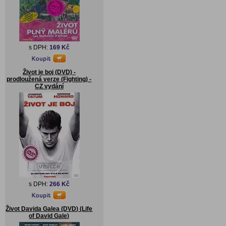
s DPH:
169 Kč
Život je boj (DVD) -
prodloužená verze (Fighting) -
CZ vydání
s DPH:
266 Kč
Život Davida Galea (DVD) (Life
of David Gale)