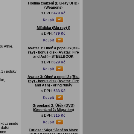
Hodina zmizení (Blu-ray UHD)
(Weapons)
s DPH:
479 Kč
Mlátička (Blu-ray) ()
s DPH:
479 Kč
ou Athie,
Avatar 3: Oheň a popel 2x(Blu-
ray) - bonus disk (Avatar: Fire
and Ash) - STEELBOOK
s DPH:
629 Kč
.1 / polský
Avatar 3: Oheň a popel 2x(Blu-
cké,
ray) - bonus disk (Avatar: Fire
and Ash) - oring rukáv
s DPH:
533 Kč
Greenland 2: Útěk (DVD)
(Greenland 2: Migration)
s DPH:
315 Kč
když přijde
 další
Furiosa: Sága Šíleného Maxe
onec