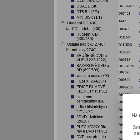
DVD - AUDIO (5/5)
DUAL DISK
BD-07401
DTS 5.1 (3/3)
D07401
MINIDISK (1/1)
1447
Hudební CD(430)
CD hudební(430)
D06435
Hudební CD
D11150
(430/430)
Ostatní nabídky(2740)
D11150D
nabídky(2740)
D14099
ZRUŠENÉ DVD a
VHS (1222/1222)
D00518
BAZAROVÉ DVD a
BD-07675
BD (699/699)
D07675
western edice (8/8)
D00840
FILM X (254/254)
EDICE FILMOVÉ
D06925S
KLENOTY (51/51)
D06925
milujeme
osmdesátky (8/8)
D01966
edice historických
D01966T
filmů (7/7)
Na 
3DVD - kolekce
D00108
(20/20)
D00108PS
Sou
PLECHOVKY Blu-
ray a DVD (71/71)
za
BD-06133
DVD bez přebalu
D06133