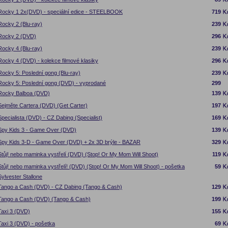
Rocky 1 2x(DVD) - speciální edice - STEELBOOK
719
Rocky 2 (Blu-ray)
239
Rocky 2 (DVD)
296
Rocky 4 (Blu-ray)
239
Rocky 4 (DVD) - kolekce filmové klasiky
296
Rocky 5: Poslední gong (Blu-ray)
239
Rocky 5: Poslední gong (DVD) - vyprodané
299
Rocky Balboa (DVD)
139
Sejměte Cartera (DVD) (Get Carter)
197
Specialista (DVD) - CZ Dabing (Specialist)
169
Spy Kids 3 - Game Over (DVD)
139
Spy Kids 3-D - Game Over (DVD) + 2x 3D brýle - BAZAR
329
Stůj! nebo maminka vystřelí (DVD) (Stop! Or My Mom Will Shoot)
119
Stůj! nebo maminka vystřelí! (DVD) (Stop! Or My Mom Will Shoot) - pošetka
59
Sylvester Stallone
Tango a Cash (DVD) - CZ Dabing (Tango & Cash)
129
Tango a Cash (DVD) (Tango & Cash)
199
Taxi 3 (DVD)
155
Taxi 3 (DVD) - pošetka
69