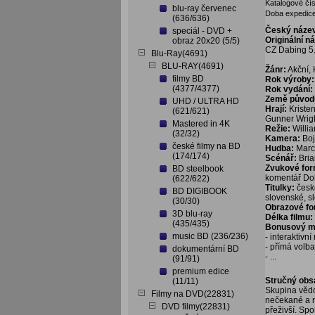
Katalogové čís
blu-ray červenec
Doba expedice
(636/636)
Český náze
speciál - DVD +
Originální n
obraz 20x20 (5/5)
CZ Dabing 5.
Blu-Ray(4691)
BLU-RAY(4691)
Žánr:
Akční, H
filmy BD
Rok výroby:
(4377/4377)
Rok vydání:
Země původ
UHD / ULTRA HD
Hrají:
Kristen
(621/621)
Gunner Wrig
Mastered in 4K
Režie:
Willi
(32/32)
Kamera:
Boj
české filmy na BD
Hudba:
Marc
(174/174)
Scénář:
Bri
Zvukové fo
BD steelbook
komentář Dol
(622/622)
Titulky:
česk
BD DIGIBOOK
slovenské, s
(30/30)
Obrazové f
3D blu-ray
Délka filmu:
(435/435)
Bonusový ma
music BD (236/236)
- interaktivn
- přímá volb
dokumentární BD
- ...
(91/91)
premium edice
Stručný obs
(11/11)
Skupina vědc
Filmy na DVD(22831)
nečekané a ni
DVD filmy(22831)
přeživší. Spo