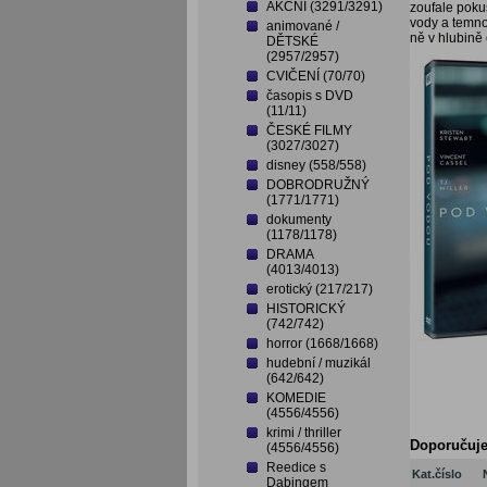
AKČNÍ (3291/3291)
zoufale poku
vody a temn
animované /
ně v hlubině
DĚTSKÉ
(2957/2957)
CVIČENÍ (70/70)
časopis s DVD
(11/11)
ČESKÉ FILMY
(3027/3027)
disney (558/558)
DOBRODRUŽNÝ
(1771/1771)
dokumenty
(1178/1178)
DRAMA
(4013/4013)
erotický (217/217)
HISTORICKÝ
(742/742)
horror (1668/1668)
hudební / muzikál
(642/642)
KOMEDIE
(4556/4556)
krimi / thriller
Doporučuj
(4556/4556)
Reedice s
Kat.číslo
Dabingem