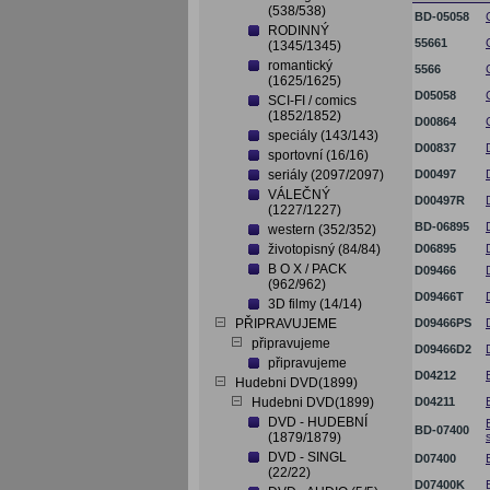
(538/538)
BD-05058
RODINNÝ
55661
(1345/1345)
romantický
5566
(1625/1625)
D05058
SCI-FI / comics
(1852/1852)
D00864
speciály (143/143)
D00837
sportovní (16/16)
seriály (2097/2097)
D00497
VÁLEČNÝ
D00497R
(1227/1227)
BD-06895
western (352/352)
životopisný (84/84)
D06895
B O X / PACK
D09466
(962/962)
D09466T
3D filmy (14/14)
PŘIPRAVUJEME
D09466PS
připravujeme
D09466D2
připravujeme
D04212
Hudebni DVD(1899)
Hudebni DVD(1899)
D04211
DVD - HUDEBNÍ
BD-07400
(1879/1879)
DVD - SINGL
D07400
(22/22)
D07400K