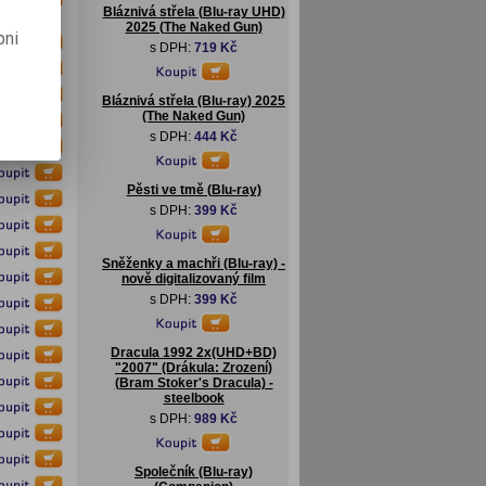
Bláznivá střela (Blu-ray UHD)
2025 (The Naked Gun)
pni
s DPH:
719 Kč
Bláznivá střela (Blu-ray) 2025
(The Naked Gun)
s DPH:
444 Kč
Pěsti ve tmě (Blu-ray)
s DPH:
399 Kč
Sněženky a machři (Blu-ray) -
nově digitalizovaný film
s DPH:
399 Kč
Dracula 1992 2x(UHD+BD)
"2007" (Drákula: Zrození)
(Bram Stoker's Dracula) -
steelbook
s DPH:
989 Kč
Společník (Blu-ray)