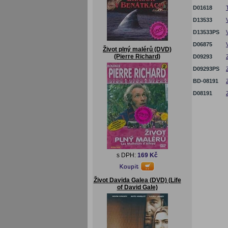
D01618
D13533
D13533PS
D06875
Život plný malérů (DVD)
(Pierre Richard)
D09293
D09293PS
BD-08191
D08191
s DPH:
169 Kč
Život Davida Galea (DVD) (Life
of David Gale)