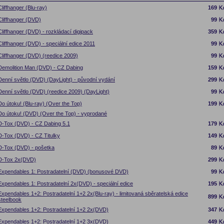
Cliffhanger (Blu-ray)
169
Cliffhanger (DVD)
99
Cliffhanger (DVD) - rozkládací digipack
359
Cliffhanger (DVD) - speciální edice 2011
99
Cliffhanger (DVD) (reedice 2009)
99
Demolition Man (DVD) - CZ Dabing
159
Denní světlo (DVD) (DayLight) - původní vydání
299
Denní světlo (DVD) (reedice 2009) (DayLight)
99
Do útoku! (Blu-ray) (Over the Top)
199
Do útoku! (DVD) (Over the Top) - vyprodané
D-Tox (DVD) - CZ Dabing 5.1
179
D-Tox (DVD) - CZ Titulky
149
D-Tox (DVD) - pošetka
89
D-Tox 2x(DVD)
299
Expendables 1: Postradatelní (DVD) (bonusové DVD)
99
Expendables 1: Postradatelní 2x(DVD) - speciální edice
195
Expendables 1+2: Postradatelní 1+2 2x(Blu-ray) - limitovaná sběratelská edice
899
steelbook
Expendables 1+2: Postradatelní 1+2 2x(DVD)
347
Expendables 1+2: Postradatelní 1+2 3x(DVD)
449