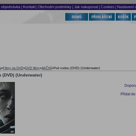
 objednávka
|
Kontakt
|
Obchodní podmínky
|
Jak nakupovat
| Cookies
| Nastavení 
a
»
Filmy na DVD
»
DVD filmy
»
AKČNÍ
»
Pod vodou (DVD) (Underwater)
 (DVD) (Underwater)
Doporu
Přidat do