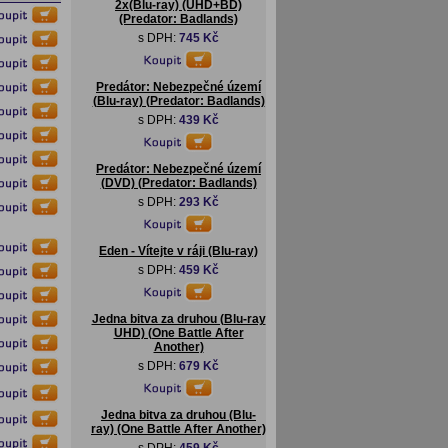
2x(Blu-ray) (UHD+BD)
(Predator: Badlands)
s DPH:
745 Kč
Predátor: Nebezpečné území
(Blu-ray) (Predator: Badlands)
s DPH:
439 Kč
Predátor: Nebezpečné území
(DVD) (Predator: Badlands)
s DPH:
293 Kč
Eden - Vítejte v ráji (Blu-ray)
s DPH:
459 Kč
Jedna bitva za druhou (Blu-ray
UHD) (One Battle After
Another)
s DPH:
679 Kč
Jedna bitva za druhou (Blu-
ray) (One Battle After Another)