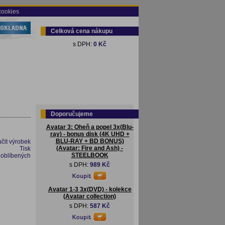
cookies
Celková cena nákupu
s DPH:
0 Kč
Doporučujeme
Avatar 3: Oheň a popel 3x(Blu-
ray) - bonus disk (4K UHD +
BLU-RAY + BD BONUS)
čit výrobek
(Avatar: Fire and Ash) -
Tisk
STEELBOOK
 oblíbených
s DPH:
989 Kč
Avatar 1-3 3x(DVD) - kolekce
(Avatar collection)
s DPH:
587 Kč