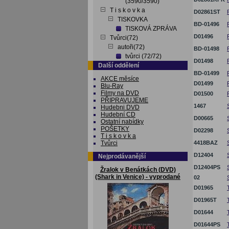
(3590/3590)
T i s k o v k a
D02861ST
TISKOVKA
BD-01496
TISKOVÁ ZPRÁVA
D01496
Tvůrci(72)
autoři(72)
BD-01498
tvůrci (72/72)
D01498
Další oddělení
BD-01499
AKCE měsíce
D01499
Blu-Ray
Filmy na DVD
D01500
PŘIPRAVUJEME
1467
Hudebni DVD
Hudební CD
D00665
Ostatní nabídky
POŠETKY
D02298
T i s k o v k a
Tvůrci
4418BAZ
D12404
Nejprodávanější
D12404PS
Žralok v Benátkách (DVD)
(Shark in Venice) - vyprodané
02
D01965
D01965T
D01644
D01644PS