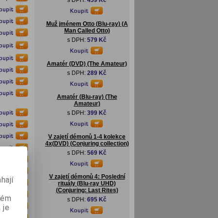
s DPH:
459 Kč
Muž jménem Otto (Blu-ray) (A
Man Called Otto)
s DPH:
579 Kč
Amatér (DVD) (The Amateur)
s DPH:
289 Kč
Amatér (Blu-ray) (The
Amateur)
s DPH:
399 Kč
V zajetí démonů 1-4 kolekce
4x(DVD) (Conjuring collection)
s DPH:
569 Kč
V zajetí démonů 4: Poslední
hají
rituály (Blu-ray UHD)
(Conjuring: Last Rites)
aném
s DPH:
695 Kč
 je