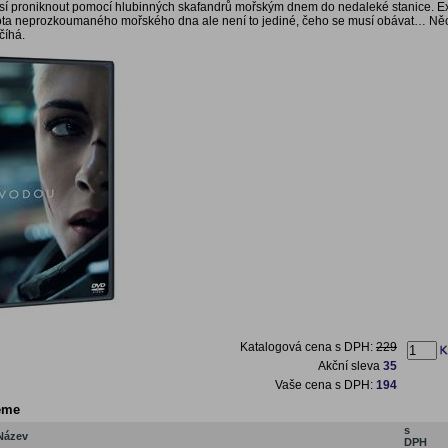
sí proniknout pomocí hlubinných skafandrů mořským dnem do nedaleké stanice. Ex
ota neprozkoumaného mořského dna ale není to jediné, čeho se musí obávat… Ně
 číhá.
Katalogová cena s DPH:
229
Akční sleva
35
Vaše cena s DPH:
194
eme
s
Název
DPH