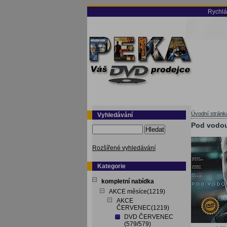
Rychlá
Úvodní stránk
Vyhledávání
Pod vodou
Hledat
Rozšířené vyhledávání
Kategorie
kompletní nabídka
AKCE měsíce(1219)
AKCE
ČERVENEC(1219)
DVD ČERVENEC
(579/579)