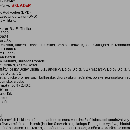
lo:
D12420
SKLADEM
 (dny):
v:
Pod vodou (DVD)
ázev:
Underwater (DVD)
1 + Titulky
oror, Sci-Fi, Thriller
2020
2024
u:
USA
 Stewart, Vincent Cassel, T.J. Miller, Jessica Henwick, John Gallagher Jr., Mamoud
ht, Fiona Rene
am Eubank
an Bazelli
o Beltrami, Brandon Roberts
an Duffield, Adam Cozad
rmáty:
česky Dolby Digital 5.1 / anglicky Dolby Digital 5.1 / maďarsky Dolby Digital 5
by Digital 5.1
é, anglické pro neslyšící, bulharské, chorvatské, maďarské, polské, portugalské, ře
lovinské, srbské
ormáty:
16:9 / 2,40:1
91 minut
teriál:
í menu
a scén
ah:
ů provádí 11 kilometrů pod hladinou oceánu v podmořské laboratoři sondážní vrty, 
čivé zemětřesení. Norah (Kristen Stewart) a její kolega Rodrigo se vydávají hledat
lečně s Paulem (T.J. Miller), kapitánem (Vincent Cassel) a několika dalšími se nak