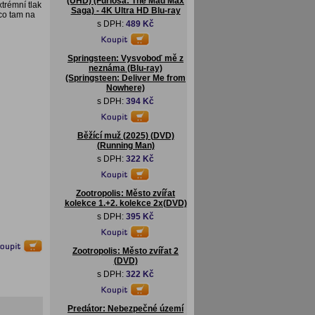
(UHD) (Furiosa: The Mad Max
trémní tlak
Saga) - 4K Ultra HD Blu-ray
co tam na
s DPH:
489 Kč
Springsteen: Vysvoboď mě z
neznáma (Blu-ray)
(Springsteen: Deliver Me from
Nowhere)
s DPH:
394 Kč
Běžící muž (2025) (DVD)
(Running Man)
s DPH:
322 Kč
Zootropolis: Město zvířat
kolekce 1.+2. kolekce 2x(DVD)
s DPH:
395 Kč
Zootropolis: Město zvířat 2
(DVD)
s DPH:
322 Kč
Predátor: Nebezpečné území