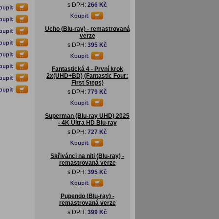
s DPH:
266 Kč
Ucho (Blu-ray) - remastrovaná
verze
s DPH:
395 Kč
Fantastická 4 - První krok
2x(UHD+BD) (Fantastic Four:
First Steps)
s DPH:
779 Kč
Superman (Blu-ray UHD) 2025
- 4K Ultra HD Blu-ray
s DPH:
727 Kč
Skřivánci na niti (Blu-ray) -
remastrovaná verze
s DPH:
395 Kč
Pupendo (Blu-ray) -
remastrovaná verze
s DPH:
399 Kč