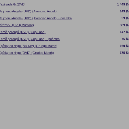
Taxi sada 6x(DVD)
1 449
Ve jménu Angela (DVD) (Avenging Angelo)
149
Ve jménu Angela (DVD) (Avenging Angelo) - pošetka
59
Vítězství (DVD) (Victory)
389
Země policajtů (DVD) (Cop Land)
147
Země policajtů (DVD) (Cop Land) - pošetka
75
Zpátky do ringu (Blu-ray) (Grudge Match)
169
Zpátky do ringu (DVD) (Grudge Match)
175