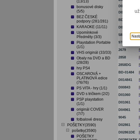
(13/13)
D07123
bonusové disky
už
(5/5)
D03332
BEZ ČESKÉ
BD-08098
podpory (281/281)
KARAOKE (11/11)
D08098
Upomínkové
5853S
Nast
Předměty (3/3)
Playstation Portable
9707
(1/1)
2679
VHS originál (33/33)
2858
Obaly na DVD a BD
(28/28)
2858DG
hry PS4
BD-01484
OSCAROVÁ +
PLATINOVÁ edice
D014841
(76/76)
D00843
PS VITA - hry (1/1)
DVD s tričkem (2/2)
D01060
PSP playstation
D01061
(1/1)
originál COVER
D04961
(7/7)
9045
fotbalové dresy
POŠETKY(3590)
D02861
pošetky(3590)
D02861DE
POŠETKY
D02861KFK