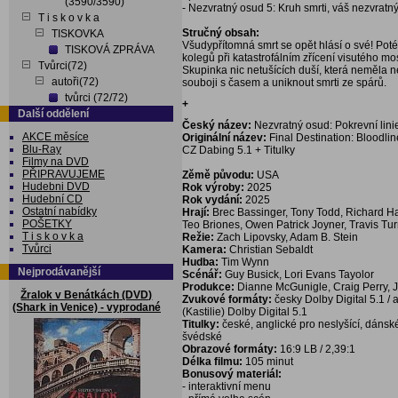
(3590/3590)
- Nezvratný osud 5: Kruh smrti, váš nezvratn
T i s k o v k a
Stručný obsah:
TISKOVKA
Všudypřítomná smrt se opět hlásí o své! Pot
TISKOVÁ ZPRÁVA
kolegů při katastrofálním zřícení visutého m
Tvůrci(72)
Skupinka nic netušících duší, která neměla n
autoři(72)
souboji s časem a uniknout smrti ze spárů.
tvůrci (72/72)
+
Další oddělení
Český název:
Nezvratný osud: Pokrevní lini
AKCE měsíce
Originální název:
Final Destination: Bloodli
Blu-Ray
CZ Dabing 5.1 + Titulky
Filmy na DVD
PŘIPRAVUJEME
Zěmě původu:
USA
Hudebni DVD
Rok výroby:
2025
Hudební CD
Rok vydání:
2025
Ostatní nabídky
Hrají:
Brec Bassinger, Tony Todd, Richard Ha
POŠETKY
Teo Briones, Owen Patrick Joyner, Travis Tu
T i s k o v k a
Režie:
Zach Lipovsky, Adam B. Stein
Tvůrci
Kamera:
Christian Sebaldt
Hudba:
Tim Wynn
Nejprodávanější
Scénář:
Guy Busick, Lori Evans Tayolor
Produkce:
Dianne McGunigle, Craig Perry, 
Žralok v Benátkách (DVD)
Zvukové formáty:
česky Dolby Digital 5.1 / 
(Shark in Venice) - vyprodané
(Kastilie) Dolby Digital 5.1
Titulky:
české, anglické pro neslyšící, dánské
švédské
Obrazové formáty:
16:9 LB / 2,39:1
Délka filmu:
105 minut
Bonusový materiál:
- interaktivní menu