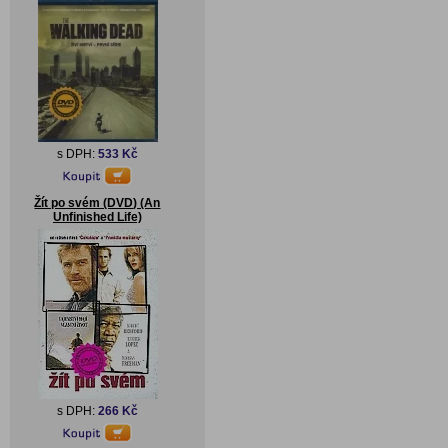
s DPH:
533 Kč
Žít po svém (DVD) (An
Unfinished Life)
s DPH:
266 Kč