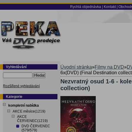
Rychlá objednávka
|
Kontakt
|
Obchodn
Úvodní stránka
»
Filmy na DVD
»
DV
Vyhledávání
6x(DVD) (Final Destination collect
Hledat
Nezvratný osud 1-6 - kole
Rozšířené vyhledávání
collection)
Kategorie
kompletní nabídka
AKCE měsíce(1219)
AKCE
ČERVENEC(1219)
DVD ČERVENEC
(579/579)