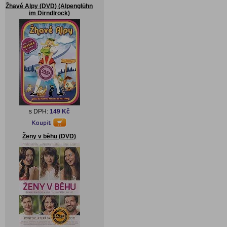
Žhavé Alpy (DVD) (Alpenglühn
im Dirndlrock)
s DPH:
149 Kč
Ženy v běhu (DVD)