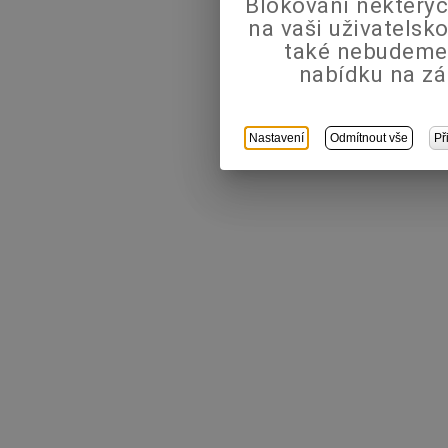
Blokování některýc
na vaši uživatels
také nebudeme
nabídku na zá
Nastavení
Odmítnout vše
Př