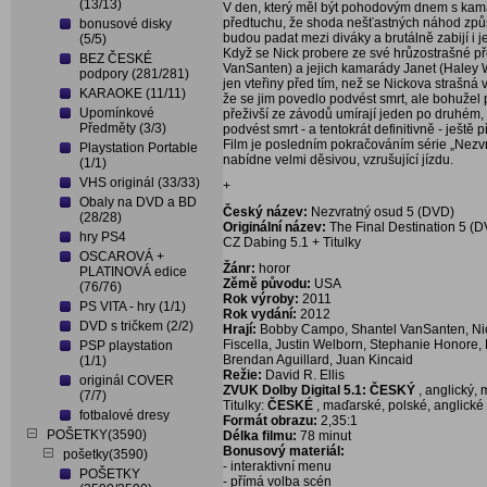
(13/13)
V den, který měl být pohodovým dnem s ka
předtuchu, že shoda nešťastných náhod způso
bonusové disky
budou padat mezi diváky a brutálně zabijí i
(5/5)
Když se Nick probere ze své hrůzostrašné pře
BEZ ČESKÉ
VanSanten) a jejich kamarády Janet (Haley 
podpory (281/281)
jen vteřiny před tím, než se Nickova strašná 
KARAOKE (11/11)
že se jim povedlo podvést smrt, ale bohužel p
Upomínkové
přeživší ze závodů umírají jeden po druhém, a
Předměty (3/3)
podvést smrt - a tentokrát definitivně - ješt
Film je posledním pokračováním série „Nezv
Playstation Portable
nabídne velmi děsivou, vzrušující jízdu.
(1/1)
VHS originál (33/33)
+
Obaly na DVD a BD
Český název:
Nezvratný osud 5 (DVD)
(28/28)
Originální název:
The Final Destination 5 (
hry PS4
CZ Dabing 5.1 + Titulky
OSCAROVÁ +
Žánr:
horor
PLATINOVÁ edice
Zěmě původu:
USA
(76/76)
Rok výroby:
2011
PS VITA - hry (1/1)
Rok vydání:
2012
DVD s tričkem (2/2)
Hrají:
Bobby Campo, Shantel VanSanten, Nick
Fiscella, Justin Welborn, Stephanie Honore, L
PSP playstation
Brendan Aguillard, Juan Kincaid
(1/1)
Režie:
David R. Ellis
originál COVER
ZVUK Dolby Digital 5.1: ČESKÝ
, anglický, 
(7/7)
Titulky:
ČESKÉ
, maďarské, polské, anglické
fotbalové dresy
Formát obrazu:
2,35:1
POŠETKY(3590)
Délka filmu:
78 minut
Bonusový materiál:
pošetky(3590)
- interaktivní menu
POŠETKY
- přímá volba scén