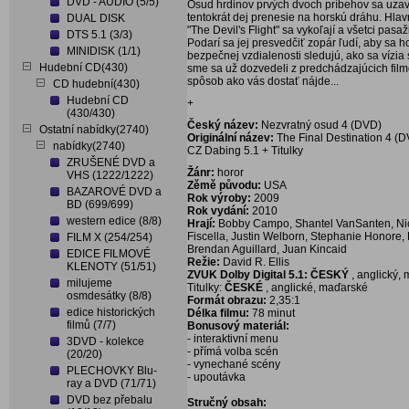
DVD - AUDIO (5/5)
Osud hrdinov prvých dvoch príbehov sa uzavre
tentokrát dej prenesie na horskú dráhu. Hl
DUAL DISK
"The Devil's Flight" sa vykoľají a všetci pa
DTS 5.1 (3/3)
Podarí sa jej presvedčiť zopár ľudí, aby sa ho
MINIDISK (1/1)
bezpečnej vzdialenosti sledujú, ako sa vízi
Hudební CD(430)
sme sa už dozvedeli z predchádzajúcich filmo
spôsob ako vás dostať nájde...
CD hudební(430)
Hudební CD
+
(430/430)
Český název:
Nezvratný osud 4 (DVD)
Ostatní nabídky(2740)
Originální název:
The Final Destination 4 (
nabídky(2740)
CZ Dabing 5.1 + Titulky
ZRUŠENÉ DVD a
Žánr:
horor
VHS (1222/1222)
Zěmě původu:
USA
BAZAROVÉ DVD a
Rok výroby:
2009
BD (699/699)
Rok vydání:
2010
western edice (8/8)
Hrají:
Bobby Campo, Shantel VanSanten, Nick
Fiscella, Justin Welborn, Stephanie Honore, L
FILM X (254/254)
Brendan Aguillard, Juan Kincaid
EDICE FILMOVÉ
Režie:
David R. Ellis
KLENOTY (51/51)
ZVUK Dolby Digital 5.1: ČESKÝ
, anglický,
milujeme
Titulky:
ČESKÉ
, anglické, maďarské
osmdesátky (8/8)
Formát obrazu:
2,35:1
edice historických
Délka filmu:
78 minut
filmů (7/7)
Bonusový materiál:
- interaktivní menu
3DVD - kolekce
- přímá volba scén
(20/20)
- vynechané scény
PLECHOVKY Blu-
- upoutávka
ray a DVD (71/71)
DVD bez přebalu
Stručný obsah: