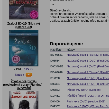
- přímá volba scén
- ...
Stručný obsah:
Hlavní hrdinkou je vysokoškolačka Stefanie, 
odhalit pravdu se vrací domů, kde se snaží na
událostí a zachránit její rodinu před nezvra
Žraloci 3D+2D (Blu-ray)
(Sharks 3D)
Doporučujeme
Kat.číslo
Název
BD-05581
Nezvratný osud 1 (Blu-ray) (Final D
D05584
Nezvratný osud 1 (DVD) (Final Dest
D00349ZE
Nezvratný osud 1 (DVD) (Final Dest
s DPH:
375 Kč
BD-09618
Nezvratný osud 2 (Blu-ray) (Final D
D12238
Nezvratný osud 3 (DVD) (Final Dest
Život je boj (DVD) -
D02304
Nezvratný osud 4 (DVD) (Final Dest
prodloužená verze (Fighting) -
CZ vydání
D07853
Pád do tmy (DVD) (Descent)
D14451
Pád říše římské (DVD) (Fall Of T
D04400
Pach krve (DVD) (reedice 2009)
D02307
Pach krve 3 (DVD) (Wrong Turn 3: 