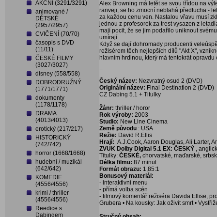
AKČNÍ (3291/3291)
Alex Browning má letět se svou třídou na výl
ranveji, se ho zmocní neblahá předtucha - let
animované /
za každou cenu ven. Nastalou vřavu musí zkl
DĚTSKÉ
jednou z profesorek za trest vysazen z letadla
(2957/2957)
mají pocit, že se jim podařilo uniknout své
CVIČENÍ (70/70)
umírají…
časopis s DVD
Když se dají dohromady producenti veleúspěš
(11/11)
režisérem těch nejlepších dílů "Akt X", vznik
hlavním hrdinou, který má tentokrát opravdu
ČESKÉ FILMY
(3027/3027)
+
disney (558/558)
Český název:
Nezvratný osud 2 (DVD)
DOBRODRUŽNÝ
Originální název:
Final Destination 2 (DVD)
(1771/1771)
CZ Dabing 5.1 + Titulky
dokumenty
(1178/1178)
Žánr:
thriller / horor
DRAMA
Rok výroby:
2003
(4013/4013)
Studio:
New Line Cinema
Země původu
: USA
erotický (217/217)
Režie:
David R.Ellis
HISTORICKÝ
Hrají:
A.J.Cook, Aaron Douglas, Ali Larter, And
(742/742)
ZVUK Dolby Digital 5.1 EX: ČESKÝ
, anglic
horror (1668/1668)
Titulky:
ČESKÉ,
chorvatské, maďarské, srbské
hudební / muzikál
Délka filmu:
87 minut
(642/642)
Formát obrazu:
1,85:1
Bonusový materiál:
KOMEDIE
- interaktivní menu
(4556/4556)
- přímá volba scén
krimi / thriller
- filmový komentář režiséra Davida Ellise, 
(4556/4556)
Grubera • Na kousky: Jak oživit smrt • Vystř
Reedice s
Dabingem
Stručný obsah: