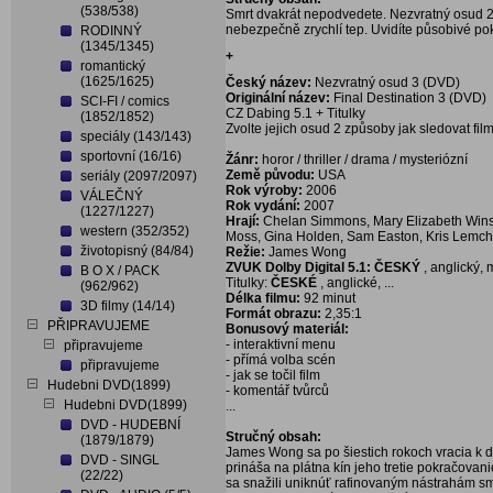
(538/538)
Smrt dvakrát nepodvedete. Nezvratný osud 2, 
nebezpečně zrychlí tep. Uvidíte působivé po
RODINNÝ
(1345/1345)
+
romantický
(1625/1625)
Český název:
Nezvratný osud 3 (DVD)
Originální název:
Final Destination 3 (DVD)
SCI-FI / comics
CZ Dabing 5.1 + Titulky
(1852/1852)
Zvolte jejich osud 2 způsoby jak sledovat film
speciály (143/143)
sportovní (16/16)
Žánr:
horor / thriller / drama / mysteriózní
Země původu:
USA
seriály (2097/2097)
Rok výroby:
2006
VÁLEČNÝ
Rok vydání:
2007
(1227/1227)
Hrají:
Chelan Simmons, Mary Elizabeth Winst
western (352/352)
Moss, Gina Holden, Sam Easton, Kris Lemche
životopisný (84/84)
Režie:
James Wong
ZVUK Dolby Digital 5.1: ČESKÝ
, anglický,
B O X / PACK
Titulky:
ČESKÉ
, anglické, ...
(962/962)
Délka filmu:
92 minut
3D filmy (14/14)
Formát obrazu:
2,35:1
PŘIPRAVUJEME
Bonusový materiál:
- interaktivní menu
připravujeme
- přímá volba scén
připravujeme
- jak se točil film
Hudebni DVD(1899)
- komentář tvůrců
Hudebni DVD(1899)
...
DVD - HUDEBNÍ
Stručný obsah:
(1879/1879)
James Wong sa po šiestich rokoch vracia k 
DVD - SINGL
prináša na plátna kín jeho tretie pokračovani
(22/22)
sa snažili uniknúť rafinovaným nástrahám smrt