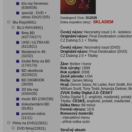
blu-ray červenec
(636/636)
speciál - DVD +
obraz 20x20 (5/5)
Katalogové číslo:
D12535
SKLADEM
Blu-Ray(4691)
Doba expedice (dny):
BLU-RAY(4691)
Český název:
Nezvratný osud 1-6 - kolekce
filmy BD
Originální název:
Final Destination collecti
(4377/4377)
CZ Dabing 5.1 + Titulky
UHD / ULTRA HD
(621/621)
Český název:
Nezvratný osud (DVD)
Originální název:
Final Destination (DVD)
Mastered in 4K
CZ Dabing 2.0 + Titulky
(32/32)
české filmy na BD
Žánr:
thriller / horor
(174/174)
Rok výroby:
1999
BD steelbook
Rok vydání:
2008
(622/622)
Země původu:
USA
BD DIGIBOOK
Režie:
James Wong
(30/30)
Hrají:
Devon Sawa, Ali Larter, Kerr Smith, K
William Scott, Tony Todd, Amanda Detmer, 
3D blu-ray
ZVUK Dolby Digital 2.0: ČESKÝ
(435/435)
Dolby Digital 5.1: anglický, maďarský, polský
music BD (236/236)
Titulky:
ČESKÉ,
anglické, polské, maďarské, .
dokumentární BD
Délka filmu:
98 minut
(91/91)
Formát obrazu:
16:9
Bonusový materiál:
premium edice
- interaktivní menu
(11/11)
- přímá volba scén
Filmy na DVD(22831)
DVD filmy(22831)
Stručný obsah: