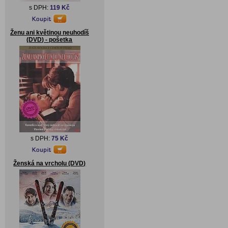
s DPH:
119 Kč
Ženu ani květinou neuhodíš
(DVD) - pošetka
s DPH:
75 Kč
Ženská na vrcholu (DVD)