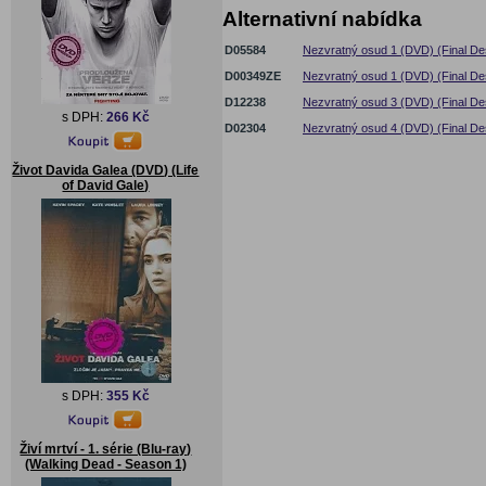
Alternativní nabídka
D05584
Nezvratný osud 1 (DVD) (Final Des
D00349ZE
Nezvratný osud 1 (DVD) (Final Des
D12238
Nezvratný osud 3 (DVD) (Final Dest
s DPH:
266 Kč
D02304
Nezvratný osud 4 (DVD) (Final Des
Život Davida Galea (DVD) (Life
of David Gale)
s DPH:
355 Kč
Živí mrtví - 1. série (Blu-ray)
(Walking Dead - Season 1)