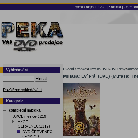
Rychlá objednávka
|
Kontakt
|
Obchodn
Úvodní stránka
»
Filmy na DVD
»
DVD filmy
»
animov
Vyhledávání
Mufasa: Lví král (DVD) (Mufasa: Th
Hledat
Rozšířené vyhledávání
Kategorie
kompletní nabídka
AKCE měsíce(1219)
AKCE
ČERVENEC(1219)
DVD ČERVENEC
(579/579)