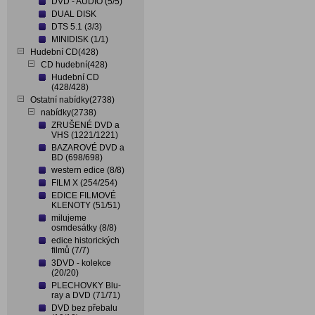
DVD - AUDIO (5/5)
DUAL DISK
DTS 5.1 (3/3)
MINIDISK (1/1)
Hudební CD(428)
CD hudební(428)
Hudební CD
(428/428)
Ostatní nabídky(2738)
nabídky(2738)
ZRUŠENÉ DVD a
VHS (1221/1221)
BAZAROVÉ DVD a
BD (698/698)
western edice (8/8)
FILM X (254/254)
EDICE FILMOVÉ
KLENOTY (51/51)
milujeme
osmdesátky (8/8)
edice historických
filmů (7/7)
3DVD - kolekce
(20/20)
PLECHOVKY Blu-
ray a DVD (71/71)
DVD bez přebalu