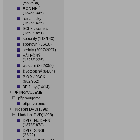
(538/538)
RODINNÝ
(1345/1345)
romantický
(1625/1625)
SCI-FI / comics
(1851/1851)
speciály (143/143)
sportovní (16/16)
seriály (2097/2097)
VÁLEČNÝ
(1225/1225)
western (352/352)
životopisný (84/84)
B O X / PACK
(962/962)
3D filmy (14/14)
PŘIPRAVUJEME
připravujeme
připravujeme
Hudebni DVD(1898)
Hudebni DVD(1898)
DVD - HUDEBNÍ
(1878/1878)
DVD - SINGL
(22/22)