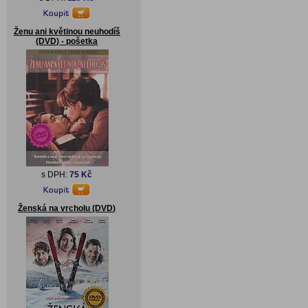
Ženu ani květinou neuhodíš
(DVD) - pošetka
s DPH:
75 Kč
Ženská na vrcholu (DVD)