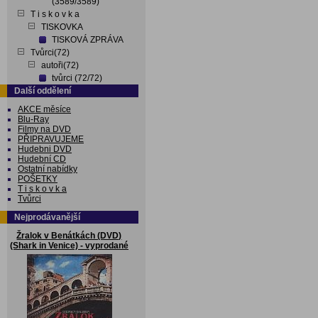
(3589/3589)
T i s k o v k a
TISKOVKA
TISKOVÁ ZPRÁVA
Tvůrci(72)
autoři(72)
tvůrci (72/72)
Další oddělení
AKCE měsíce
Blu-Ray
Filmy na DVD
PŘIPRAVUJEME
Hudebni DVD
Hudební CD
Ostatní nabídky
POŠETKY
T i s k o v k a
Tvůrci
Nejprodávanější
Žralok v Benátkách (DVD)
(Shark in Venice) - vyprodané