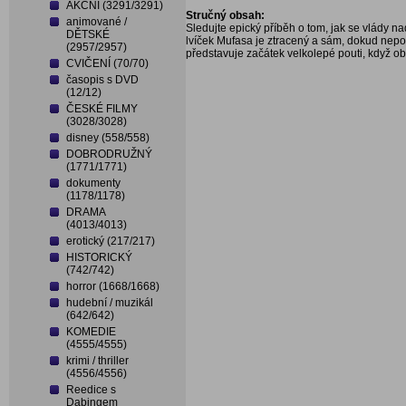
AKČNÍ (3291/3291)
Stručný obsah:
animované /
Sledujte epický příběh o tom, jak se vlády nad
DĚTSKÉ
lvíček Mufasa je ztracený a sám, dokud nepot
(2957/2957)
představuje začátek velkolepé pouti, když oba
CVIČENÍ (70/70)
časopis s DVD
(12/12)
ČESKÉ FILMY
(3028/3028)
disney (558/558)
DOBRODRUŽNÝ
(1771/1771)
dokumenty
(1178/1178)
DRAMA
(4013/4013)
erotický (217/217)
HISTORICKÝ
(742/742)
horror (1668/1668)
hudební / muzikál
(642/642)
KOMEDIE
(4555/4555)
krimi / thriller
(4556/4556)
Reedice s
Dabingem