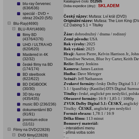
Katalogové číslo:
D12505
blu-ray červenec
SKLADEM
Doba expedice (dny):
(636/636)
speciál - DVD +
Český název:
Mufasa: Lví král (DVD)
obraz 20x20 (5/5)
Originální název:
Mufasa: The Lion King (D
Blu-Ray(4690)
CZ Dabing 5.1 + Titulky
BLU-RAY(4690)
Žánr:
dobrodružný / drama / rodinný
filmy BD
Země původu:
USA
(4376/4376)
Rok výroby:
2025
UHD / ULTRA HD
Rok vydání:
2025
(620/620)
Hrají:
Aaron Pierre, Kelvin Harrison Jr., Jo
Mastered in 4K
Thandiwe Newton, Blue Ivy Carter, Keith Da
(32/32)
Režie:
Barry Jenkins
české filmy na BD
Kamera:
James Laxton
(174/174)
Hudba:
Dave Metzger
BD steelbook
Scénář:
Jeff Nathanson
(622/622)
Zvukové formáty:
česky Dolby Digital 5.1 
BD DIGIBOOK
5.1 / španělsky (Kastilie) DTS Digital Surrou
(30/30)
Titulky:
české, anglické pro neslyšící, polské
3D blu-ray
Obrazové formáty:
16:9 / 1,85:1 / 1080p
(435/435)
ZVUK Dolby Digital 5.1: ČESKÝ,
anglický
music BD (236/236)
Titulky:
ČESKÉ
, anglické pro neslyšící
dokumentární BD
Formát obrazu:
1,78:1 / 16:9
(91/91)
Délka filmu:
113 minut
premium edice
Bonusový materiál:
(11/11)
- interaktivní menu
Filmy na DVD(22828)
- přímá volba scén
DVD filmy(22828)
- ...