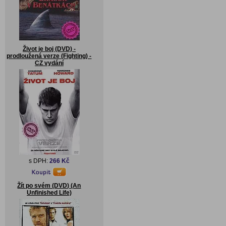
Život je boj (DVD) -
prodloužená verze (Fighting) -
CZ vydání
s DPH:
266 Kč
Žít po svém (DVD) (An
Unfinished Life)