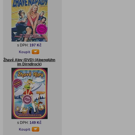
s DPH:
197 Kč
Žhavé Alpy (DVD) (Alpenglühn
im Dirndlrock)
s DPH:
149 Kč