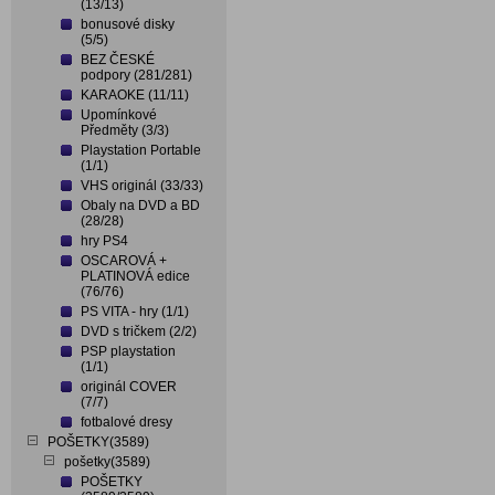
(13/13)
bonusové disky
(5/5)
BEZ ČESKÉ
podpory (281/281)
KARAOKE (11/11)
Upomínkové
Předměty (3/3)
Playstation Portable
(1/1)
VHS originál (33/33)
Obaly na DVD a BD
(28/28)
hry PS4
OSCAROVÁ +
PLATINOVÁ edice
(76/76)
PS VITA - hry (1/1)
DVD s tričkem (2/2)
PSP playstation
(1/1)
originál COVER
(7/7)
fotbalové dresy
POŠETKY(3589)
pošetky(3589)
POŠETKY