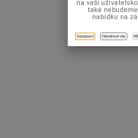
na vaši uživatels
také nebudeme
nabídku na zá
Nastavení
Odmítnout vše
Př