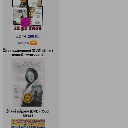
s DPH:
266 Kč
Žij a nezapomínej (DVD) (Zhivi i
pomni) - vyprodané
Žhavé nápady (DVD) (Cool
Ideas)