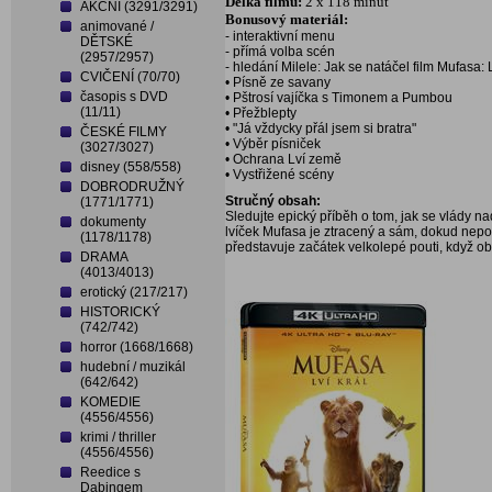
Délka filmu:
2 x 118 minut
AKČNÍ (3291/3291)
Bonusový materiál:
animované /
- interaktivní menu
DĚTSKÉ
- přímá volba scén
(2957/2957)
- hledání Milele: Jak se natáčel film Mufasa: L
CVIČENÍ (70/70)
• Písně ze savany
časopis s DVD
• Pštrosí vajíčka s Timonem a Pumbou
(11/11)
• Přežblepty
• "Já vždycky přál jsem si bratra"
ČESKÉ FILMY
• Výběr písniček
(3027/3027)
• Ochrana Lví země
disney (558/558)
• Vystřižené scény
DOBRODRUŽNÝ
Stručný obsah:
(1771/1771)
Sledujte epický příběh o tom, jak se vlády nad
dokumenty
lvíček Mufasa je ztracený a sám, dokud nepot
(1178/1178)
představuje začátek velkolepé pouti, když oba
DRAMA
(4013/4013)
erotický (217/217)
HISTORICKÝ
(742/742)
horror (1668/1668)
hudební / muzikál
(642/642)
KOMEDIE
(4556/4556)
krimi / thriller
(4556/4556)
Reedice s
Dabingem