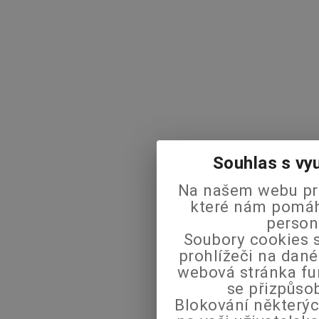
Souhlas s vy
Na našem webu pra
které nám pomáha
person
Soubory cookies s
prohlížeči na dané
webová stránka fu
se přizpůso
Blokování některýc