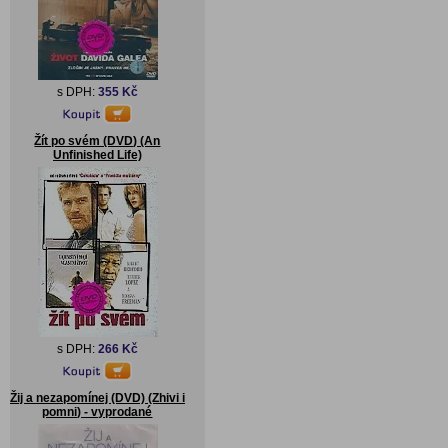
s DPH:
355 Kč
Žít po svém (DVD) (An
Unfinished Life)
s DPH:
266 Kč
Žij a nezapomínej (DVD) (Zhivi i
pomni) - vyprodané