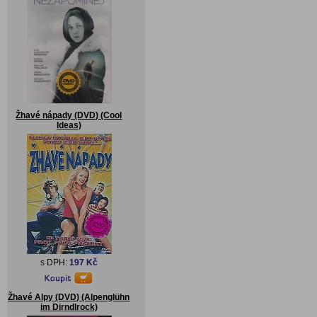
Žhavé nápady (DVD) (Cool
Ideas)
s DPH:
197 Kč
Žhavé Alpy (DVD) (Alpenglühn
im Dirndlrock)