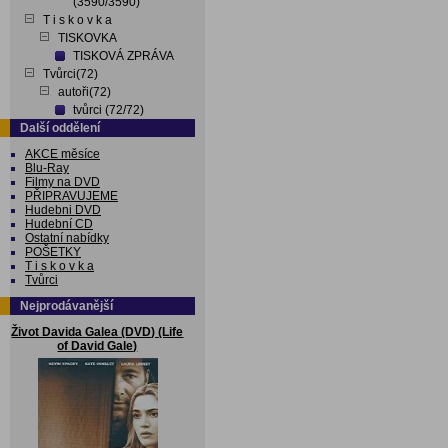
(3590/3590)
T i s k o v k a
TISKOVKA
TISKOVÁ ZPRÁVA
Tvůrci(72)
autoři(72)
tvůrci (72/72)
Další oddělení
AKCE měsíce
Blu-Ray
Filmy na DVD
PŘIPRAVUJEME
Hudebni DVD
Hudební CD
Ostatní nabídky
POŠETKY
T i s k o v k a
Tvůrci
Nejprodávanější
Život Davida Galea (DVD) (Life
of David Gale)