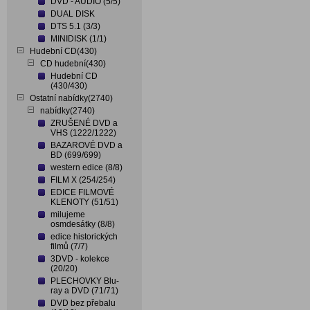
DVD - AUDIO (5/5)
DUAL DISK
DTS 5.1 (3/3)
MINIDISK (1/1)
Hudební CD(430)
CD hudební(430)
Hudební CD
(430/430)
Ostatní nabídky(2740)
nabídky(2740)
ZRUŠENÉ DVD a
VHS (1222/1222)
BAZAROVÉ DVD a
BD (699/699)
western edice (8/8)
FILM X (254/254)
EDICE FILMOVÉ
KLENOTY (51/51)
milujeme
osmdesátky (8/8)
edice historických
filmů (7/7)
3DVD - kolekce
(20/20)
PLECHOVKY Blu-
ray a DVD (71/71)
DVD bez přebalu