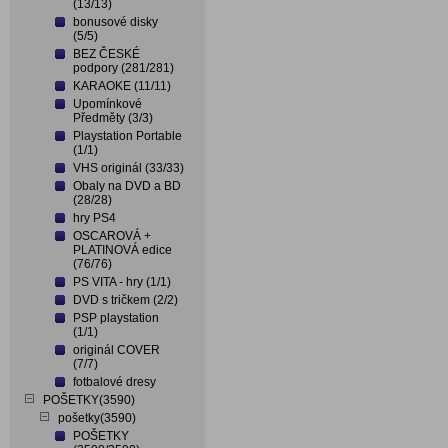
(13/13)
bonusové disky
(5/5)
BEZ ČESKÉ
podpory (281/281)
KARAOKE (11/11)
Upomínkové
Předměty (3/3)
Playstation Portable
(1/1)
VHS originál (33/33)
Obaly na DVD a BD
(28/28)
hry PS4
OSCAROVÁ +
PLATINOVÁ edice
(76/76)
PS VITA - hry (1/1)
DVD s tričkem (2/2)
PSP playstation
(1/1)
originál COVER
(7/7)
fotbalové dresy
POŠETKY(3590)
pošetky(3590)
POŠETKY