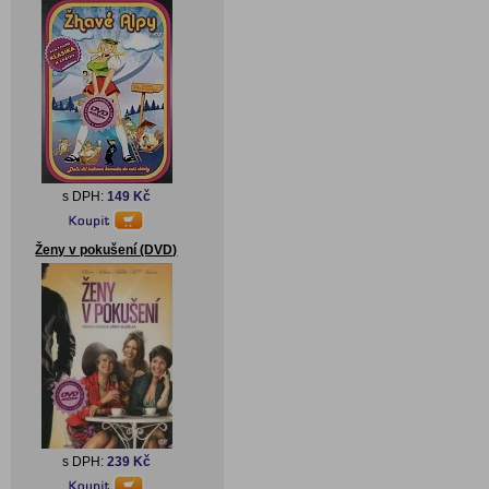
s DPH:
149 Kč
Ženy v pokušení (DVD)
s DPH:
239 Kč