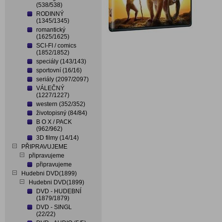
(538/538)
RODINNÝ
(1345/1345)
romantický
(1625/1625)
SCI-FI / comics
(1852/1852)
speciály (143/143)
sportovní (16/16)
seriály (2097/2097)
VÁLEČNÝ
(1227/1227)
western (352/352)
životopisný (84/84)
B O X / PACK
(962/962)
3D filmy (14/14)
PŘIPRAVUJEME
připravujeme
připravujeme
Hudebni DVD(1899)
Hudebni DVD(1899)
DVD - HUDEBNÍ
(1879/1879)
DVD - SINGL
(22/22)