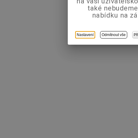
na vaši uživatels
také nebudeme
nabídku na zá
Nastavení
Odmítnout vše
Př