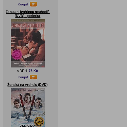
Ženu ani květinou neuhodíš
(DVD) - pošetka
s DPH:
75 Kč
Ženská na vrcholu (DVD)