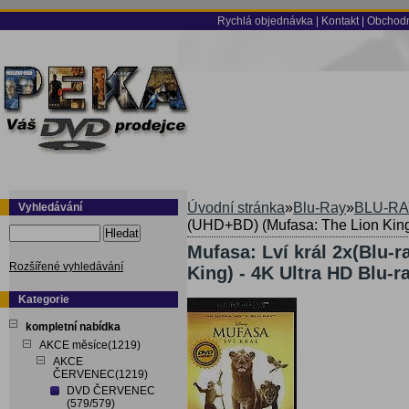
Rychlá objednávka
|
Kontakt
|
Obchodn
Úvodní stránka
»
Blu-Ray
»
BLU-RA
Vyhledávání
(UHD+BD) (Mufasa: The Lion King)
Hledat
Mufasa: Lví král 2x(Blu-
Rozšířené vyhledávání
King) - 4K Ultra HD Blu-r
Kategorie
kompletní nabídka
AKCE měsíce(1219)
AKCE
ČERVENEC(1219)
DVD ČERVENEC
(579/579)