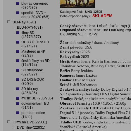
blu-ray červenec
(636/636)
Katalogové číslo:
UHD-12505
speciál - DVD +
SKLADEM
Doba expedice (dny):
obraz 20x20 (5/5)
Blu-Ray(4691)
Český název:
Mufasa: Lví král 2x(Blu-ray)
BLU-RAY(4691)
Originální název:
Mufasa: The Lion King 2x
filmy BD
CZ Dabing 5.1 + Titulky
(4377/4377)
UHD / ULTRA HD
Žánr:
dobrodružný / drama / rodinný
(621/621)
Země původu:
USA
Mastered in 4K
Rok výroby:
2025
(32/32)
Rok vydání:
2025
české filmy na BD
Hrají:
Aaron Pierre, Kelvin Harrison Jr., Jo
(174/174)
Thandiwe Newton, Blue Ivy Carter, Keith Da
BD steelbook
Režie:
Barry Jenkins
(622/622)
Kamera:
James Laxton
BD DIGIBOOK
Hudba:
Dave Metzger
(30/30)
Scénář:
Jeff Nathanson
3D blu-ray
Zvukové formáty:
česky Dolby Digital 5.1 
(435/435)
5.1 / španělsky (Kastilie) DTS Digital Surrou
music BD (236/236)
Titulky:
české, anglické pro neslyšící, polské
Obrazové formáty:
16:9 / 1,85:1 / 2160p
dokumentární BD
(91/91)
Zvukové formáty UHD:
česky Dolby Digita
Digital 5.1 / japonsky Dolby Digital Plus 7.1
premium edice
(11/11)
Surround 5.1 / španělsky (Latinská Amerika) 
Titulky UHD:
české, anglické pro neslyšící,
Filmy na DVD(22831)
španělské (Latinská Amerika)
DVD filmy(22831)