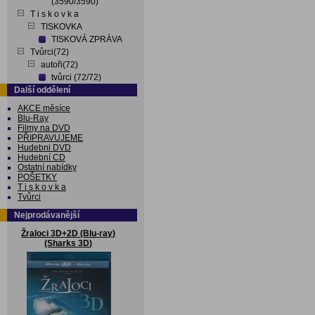
(3590/3590)
T i s k o v k a
TISKOVKA
TISKOVÁ ZPRÁVA
Tvůrci(72)
autoři(72)
tvůrci (72/72)
Další oddělení
AKCE měsíce
Blu-Ray
Filmy na DVD
PŘIPRAVUJEME
Hudebni DVD
Hudební CD
Ostatní nabídky
POŠETKY
T i s k o v k a
Tvůrci
Nejprodávanější
Žraloci 3D+2D (Blu-ray)
(Sharks 3D)