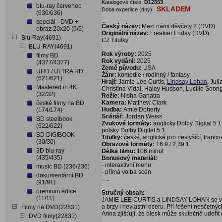
Katalogové číslo:
D12553
blu-ray červenec
SKLADEM
Doba expedice (dny):
(636/636)
speciál - DVD +
Český název:
Mezi námi děvčaty 2 (DVD)
obraz 20x20 (5/5)
Originální název:
Freakier Friday (DVD)
Blu-Ray(4691)
CZ Titulky
BLU-RAY(4691)
Rok výroby:
2025
filmy BD
Rok vydání:
2025
(4377/4377)
Země původu:
USA
UHD / ULTRA HD
Žánr:
komedie / rodinný / fantasy
(621/621)
Hrají:
Jamie Lee Curtis,
Lindsay Lohan
, Jul
Mastered in 4K
Christina Vidal, Haley Hudson, Lucille Soon
(32/32)
Režie:
Nisha Ganatra
Kamera:
Matthew Clark
české filmy na BD
Hudba:
Amie Doherty
(174/174)
Scénář:
Jordan Weiss
BD steelbook
Zvukové formáty:
anglicky Dolby Digital 5.1
(622/622)
polsky Dolby Digital 5.1
BD DIGIBOOK
Titulky:
české, anglické pro neslyšící, fran
(30/30)
Obrazové formáty:
16:9 / 2,39:1
3D blu-ray
Délka filmu:
106 minut
(435/435)
Bonusový materiál:
- interaktivní menu
music BD (236/236)
- přímá volba scén
dokumentární BD
- ...
(91/91)
premium edice
Stručný obsah:
(11/11)
JAMIE LEE CURTIS a LINDSAY LOHAN se vrace
a brzy i nevlastní dceru. Při řešení nesčetnýc
Filmy na DVD(22831)
Anna zjišťují, že blesk může skutečně udeřit 
DVD filmy(22831)