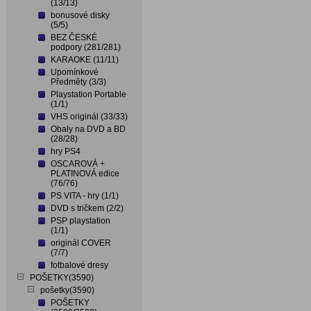
(13/13)
bonusové disky
(5/5)
BEZ ČESKÉ
podpory (281/281)
KARAOKE (11/11)
Upomínkové
Předměty (3/3)
Playstation Portable
(1/1)
VHS originál (33/33)
Obaly na DVD a BD
(28/28)
hry PS4
OSCAROVÁ +
PLATINOVÁ edice
(76/76)
PS VITA - hry (1/1)
DVD s tričkem (2/2)
PSP playstation
(1/1)
originál COVER
(7/7)
fotbalové dresy
POŠETKY(3590)
pošetky(3590)
POŠETKY