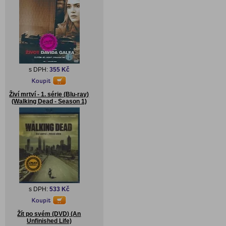
s DPH:
355 Kč
Živí mrtví - 1. série (Blu-ray)
(Walking Dead - Season 1)
s DPH:
533 Kč
Žít po svém (DVD) (An
Unfinished Life)