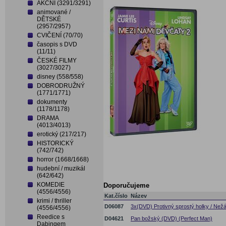
AKČNÍ (3291/3291)
animované /
DĚTSKÉ
(2957/2957)
CVIČENÍ (70/70)
časopis s DVD
(11/11)
ČESKÉ FILMY
(3027/3027)
disney (558/558)
DOBRODRUŽNÝ
(1771/1771)
dokumenty
(1178/1178)
DRAMA
(4013/4013)
erotický (217/217)
HISTORICKÝ
(742/742)
horror (1668/1668)
hudební / muzikál
(642/642)
KOMEDIE
Doporučujeme
(4556/4556)
Kat.číslo
Název
krimi / thriller
D06087
3x(DVD) Protivný sprostý holky / Nežá
(4556/4556)
Reedice s
D04621
Pan božský (DVD) (Perfect Man)
Dabingem