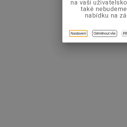
na vaši uživatels
také nebudeme
nabídku na zá
Nastavení
Odmítnout vše
Př