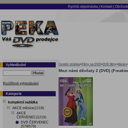
Rychlá objednávka
|
Kontakt
|
Obchodn
Úvodní stránka
»
Filmy na DVD
»
DVD filmy
»
disney
Vyhledávání
Mezi námi děvčaty 2 (DVD) (Freakier
Hledat
Rozšířené vyhledávání
Kategorie
kompletní nabídka
AKCE měsíce(1219)
AKCE
ČERVENEC(1219)
DVD ČERVENEC
(579/579)