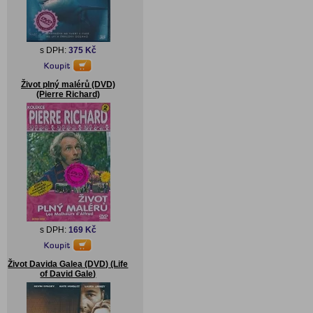
s DPH:
375 Kč
Život plný malérů (DVD)
(Pierre Richard)
s DPH:
169 Kč
Život Davida Galea (DVD) (Life
of David Gale)