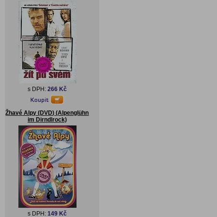
s DPH:
266 Kč
Žhavé Alpy (DVD) (Alpenglühn
im Dirndlrock)
s DPH:
149 Kč