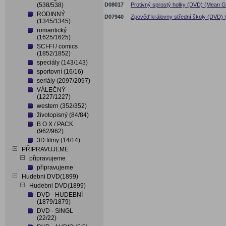
(538/538)
D08017
Protivný sprostý holky (DVD) (Mean Gi
RODINNÝ
D07940
Zpověď královny střední školy (DVD)
(1345/1345)
romantický
(1625/1625)
SCI-FI / comics
(1852/1852)
speciály (143/143)
sportovní (16/16)
seriály (2097/2097)
VÁLEČNÝ
(1227/1227)
western (352/352)
životopisný (84/84)
B O X / PACK
(962/962)
3D filmy (14/14)
PŘIPRAVUJEME
připravujeme
připravujeme
Hudebni DVD(1899)
Hudebni DVD(1899)
DVD - HUDEBNÍ
(1879/1879)
DVD - SINGL
(22/22)