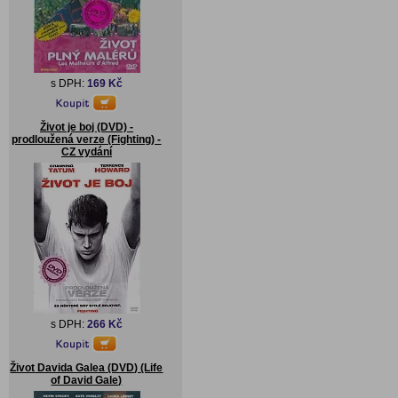
s DPH:
169 Kč
Život je boj (DVD) -
prodloužená verze (Fighting) -
CZ vydání
s DPH:
266 Kč
Život Davida Galea (DVD) (Life
of David Gale)