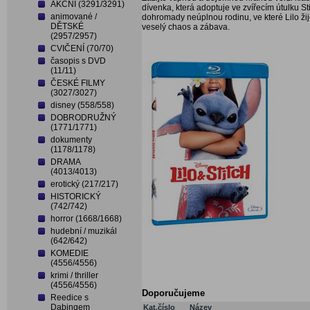
AKČNÍ (3291/3291)
dívenka, která adoptuje ve zvířecím útulku S
animované /
dohromady neúplnou rodinu, ve které Lilo žij
DĚTSKÉ
veselý chaos a zábava.
(2957/2957)
CVIČENÍ (70/70)
časopis s DVD
(11/11)
ČESKÉ FILMY
(3027/3027)
disney (558/558)
DOBRODRUŽNÝ
(1771/1771)
dokumenty
(1178/1178)
DRAMA
(4013/4013)
erotický (217/217)
HISTORICKÝ
(742/742)
horror (1668/1668)
hudební / muzikál
(642/642)
KOMEDIE
(4556/4556)
krimi / thriller
(4556/4556)
Doporučujeme
Reedice s
Dabingem
Kat.číslo
Název