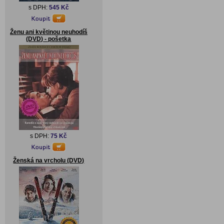
s DPH:
545 Kč
Ženu ani květinou neuhodíš
(DVD) - pošetka
s DPH:
75 Kč
Ženská na vrcholu (DVD)