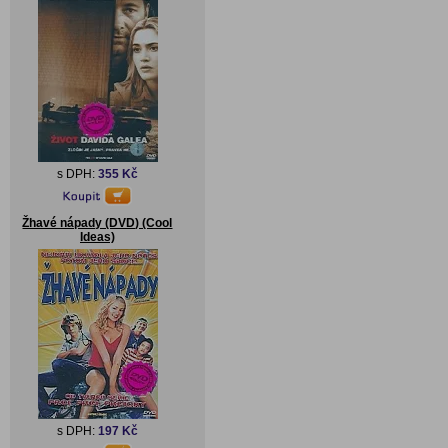
s DPH:
355 Kč
Žhavé nápady (DVD) (Cool
Ideas)
s DPH:
197 Kč