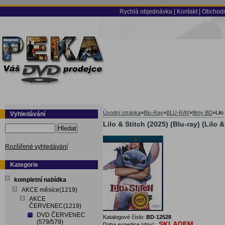
Rychlá objednávka
|
Kontakt
|
Obchodn
Úvodní stránka
»
Blu-Ray
»
BLU-RAY
»
filmy BD
»
Lilo
Vyhledávání
Lilo & Stitch (2025) (Blu-ray) (Lilo &
Hledat
Rozšířené vyhledávání
Kategorie
kompletní nabídka
AKCE měsíce(1219)
AKCE
ČERVENEC(1219)
DVD ČERVENEC
Katalogové číslo:
BD-12528
(579/579)
SKLADEM
Doba expedice (dny):