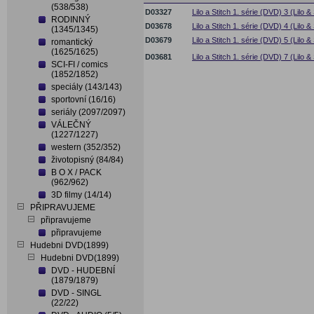
(538/538)
D03327
Lilo a Stitch 1. série (DVD) 3 (Lilo & 
RODINNÝ
D03678
Lilo a Stitch 1. série (DVD) 4 (Lilo 
(1345/1345)
D03679
Lilo a Stitch 1. série (DVD) 5 (Lilo & 
romantický
(1625/1625)
D03681
Lilo a Stitch 1. série (DVD) 7 (Lilo & 
SCI-FI / comics
(1852/1852)
speciály (143/143)
sportovní (16/16)
seriály (2097/2097)
VÁLEČNÝ
(1227/1227)
western (352/352)
životopisný (84/84)
B O X / PACK
(962/962)
3D filmy (14/14)
PŘIPRAVUJEME
připravujeme
připravujeme
Hudebni DVD(1899)
Hudebni DVD(1899)
DVD - HUDEBNÍ
(1879/1879)
DVD - SINGL
(22/22)