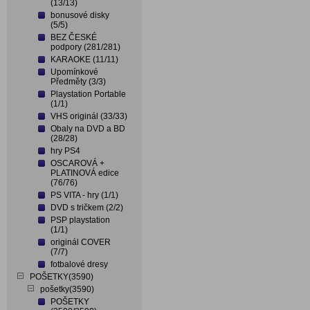
(13/13)
bonusové disky
(5/5)
BEZ ČESKÉ
podpory (281/281)
KARAOKE (11/11)
Upomínkové
Předměty (3/3)
Playstation Portable
(1/1)
VHS originál (33/33)
Obaly na DVD a BD
(28/28)
hry PS4
OSCAROVÁ +
PLATINOVÁ edice
(76/76)
PS VITA - hry (1/1)
DVD s tričkem (2/2)
PSP playstation
(1/1)
originál COVER
(7/7)
fotbalové dresy
POŠETKY(3590)
pošetky(3590)
POŠETKY