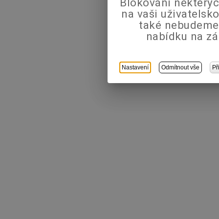
Blokování některýc
na vaši uživatels
také nebudeme
nabídku na zá
Nastavení
Odmítnout vše
Př