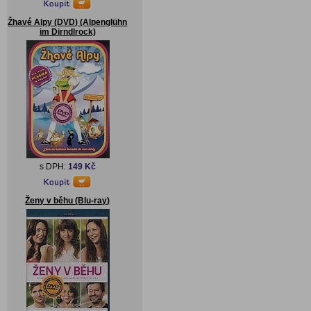
Žhavé Alpy (DVD) (Alpenglühn
im Dirndlrock)
s DPH:
149 Kč
Ženy v běhu (Blu-ray)