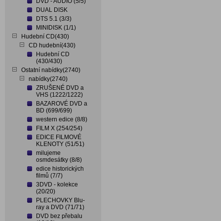
DVD - AUDIO (5/5)
DUAL DISK
DTS 5.1 (3/3)
MINIDISK (1/1)
Hudební CD(430)
CD hudební(430)
Hudební CD
(430/430)
Ostatní nabídky(2740)
nabídky(2740)
ZRUŠENÉ DVD a
VHS (1222/1222)
BAZAROVÉ DVD a
BD (699/699)
western edice (8/8)
FILM X (254/254)
EDICE FILMOVÉ
KLENOTY (51/51)
milujeme
osmdesátky (8/8)
edice historických
filmů (7/7)
3DVD - kolekce
(20/20)
PLECHOVKY Blu-
ray a DVD (71/71)
DVD bez přebalu