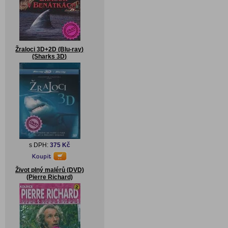
Žraloci 3D+2D (Blu-ray)
(Sharks 3D)
s DPH:
375 Kč
Život plný malérů (DVD)
(Pierre Richard)