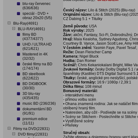
blu-ray červenec
(636/636)
Český název:
Lilo & Stitch (2025) (Blu-ray)
speciál - DVD +
Originální název:
Lilo & Stitch (Blu-ray) (202
obraz 20x20 (5/5)
CZ Dabing 5.1 + Titulky
Blu-Ray(4691)
Země původu:
USA
BLU-RAY(4691)
Rok výroby:
2025
filmy BD
Žánr:
akční, Fantasy, Sci-Fi, Dobrodružný, 
(4377/4377)
Hrají:
Maia Kealoha, Sydney Agudong, Chris S
Courtney B. Vance, Jason Scott Lee, Amy Hil
UHD / ULTRA HD
V českém znění:
Yasmin Faye, Pavel Tesař, 
(621/621)
Režie:
Dean Fleischer Camp
Mastered in 4K
Kamera:
Nigel Bluck
(32/32)
Hudba:
Dan Romer
české filmy na BD
Scénář:
Chris Kekaniokalani Bright, Mike V
(174/174)
Zvukové formáty:
česky Dolby Digital 5.1 / 
španělsky (Kastilie) DTS Digital Surround 5.
BD steelbook
Titulky:
české, anglické pro neslyšící, polské
(622/622)
Obrazové formáty:
16:9 / 1080p / 2,39:1
BD DIGIBOOK
Délka filmu:
108 minut
(30/30)
Bonusový materiál:
3D blu-ray
- interaktivní menu
(435/435)
- přímou volbu scén
music BD (236/236)
• Ohana znamená rodina: Jak se natáčel film L
oblíbený hraný film.
dokumentární BD
• Nakreslen, aby ožil - Podívejte se na scén
(91/91)
• Scény se Stitchem - Poslechněte si Stitche
premium edice
• Vystřižené scény
(11/11)
• Přeřeky
Filmy na DVD(22831)
Stručný obsah:
DVD filmy(22831)
Zažijte vtipnou a dojemnou hranou verzi kla