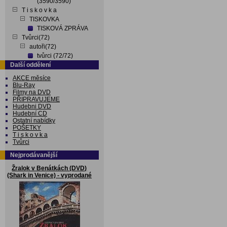
(3590/3590)
T i s k o v k a
TISKOVKA
TISKOVÁ ZPRÁVA
Tvůrci(72)
autoři(72)
tvůrci (72/72)
Další oddělení
AKCE měsíce
Blu-Ray
Filmy na DVD
PŘIPRAVUJEME
Hudebni DVD
Hudební CD
Ostatní nabídky
POŠETKY
T i s k o v k a
Tvůrci
Nejprodávanější
Žralok v Benátkách (DVD)
(Shark in Venice) - vyprodané