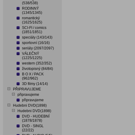
(538/538)
RODINNÝ
(1345/1345)
romantický
(1625/1625)
SCI-FI / comics
(1851/1851)
speciály (143/143)
sportovní (16/16)
seriály (2097/2097)
VÁLEČNÝ
(1225/1225)
western (352/352)
životopisný (84/84)
B O X / PACK
(962/962)
3D filmy (14/14)
PŘIPRAVUJEME
připravujeme
připravujeme
Hudebni DVD(1898)
Hudebni DVD(1898)
DVD - HUDEBNÍ
(1878/1878)
DVD - SINGL
(22/22)