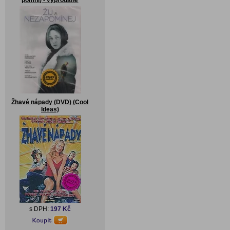
pomni) - vyprodané
Žhavé nápady (DVD) (Cool
Ideas)
s DPH:
197 Kč