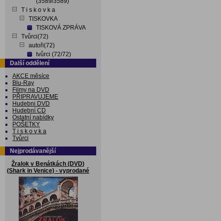
(3589/3589)
T i s k o v k a
TISKOVKA
TISKOVÁ ZPRÁVA
Tvůrci(72)
autoři(72)
tvůrci (72/72)
Další oddělení
AKCE měsíce
Blu-Ray
Filmy na DVD
PŘIPRAVUJEME
Hudebni DVD
Hudební CD
Ostatní nabídky
POŠETKY
T i s k o v k a
Tvůrci
Nejprodávanější
Žralok v Benátkách (DVD)
(Shark in Venice) - vyprodané