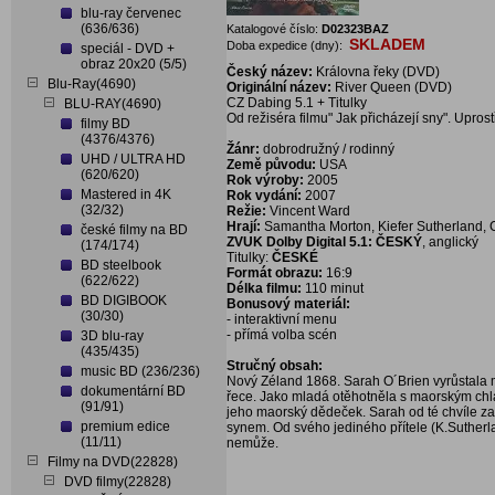
blu-ray červenec
(636/636)
Katalogové číslo:
D02323BAZ
SKLADEM
Doba expedice (dny):
speciál - DVD +
obraz 20x20 (5/5)
Český název:
Královna řeky (DVD)
Blu-Ray(4690)
Originální název:
River Queen (DVD)
CZ Dabing 5.1 + Titulky
BLU-RAY(4690)
Od režiséra filmu" Jak přicházejí sny". Upros
filmy BD
(4376/4376)
Žánr:
dobrodružný / rodinný
UHD / ULTRA HD
Země původu:
USA
(620/620)
Rok výroby:
2005
Mastered in 4K
Rok vydání:
2007
(32/32)
Režie:
Vincent Ward
Hrají:
Samantha Morton, Kiefer Sutherland, C
české filmy na BD
ZVUK Dolby Digital 5.1: ČESKÝ
, anglický
(174/174)
Titulky:
ČESKÉ
BD steelbook
Formát obrazu:
16:9
(622/622)
Délka filmu:
110 minut
BD DIGIBOOK
Bonusový materiál:
(30/30)
- interaktivní menu
- přímá volba scén
3D blu-ray
(435/435)
Stručný obsah:
music BD (236/236)
Nový Zéland 1868. Sarah O´Brien vyrůstala 
dokumentární BD
řece. Jako mladá otěhotněla s maorským chla
(91/91)
jeho maorský dědeček. Sarah od té chvíle za
premium edice
synem. Od svého jediného přítele (K.Suther
(11/11)
nemůže.
Filmy na DVD(22828)
DVD filmy(22828)