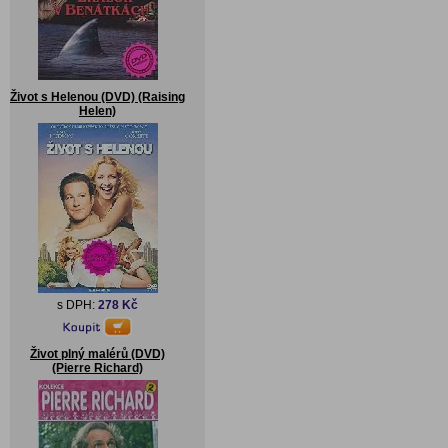
Život s Helenou (DVD) (Raising
Helen)
s DPH:
278 Kč
Život plný malérů (DVD)
(Pierre Richard)