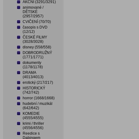
AKČNÍ (3291/3291)
animované /
DĚTSKÉ
(2957/2957)
CVIČENÍ (70/70)
časopis s DVD
(12/12)
ČESKÉ FILMY
(3028/3028)
disney (558/558)
DOBRODRUŽNÝ
(1771/1771)
dokumenty
(1178/1178)
DRAMA
(4013/4013)
erotický (217/217)
HISTORICKÝ
(742/742)
horror (1668/1668)
hudební / muzikál
(642/642)
KOMEDIE
(4555/4555)
krimi / thriller
(4556/4556)
Reedice s
Dabingem