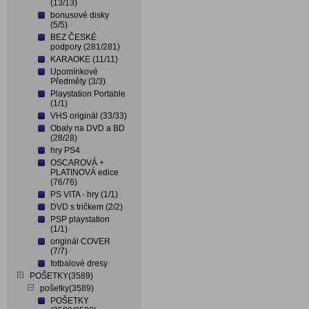
(13/13)
bonusové disky
(5/5)
BEZ ČESKÉ
podpory (281/281)
KARAOKE (11/11)
Upomínkové
Předměty (3/3)
Playstation Portable
(1/1)
VHS originál (33/33)
Obaly na DVD a BD
(28/28)
hry PS4
OSCAROVÁ +
PLATINOVÁ edice
(76/76)
PS VITA - hry (1/1)
DVD s tričkem (2/2)
PSP playstation
(1/1)
originál COVER
(7/7)
fotbalové dresy
POŠETKY(3589)
pošetky(3589)
POŠETKY