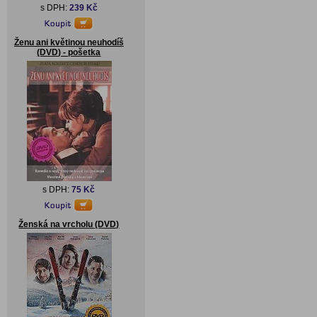
s DPH:
239 Kč
Ženu ani květinou neuhodíš
(DVD) - pošetka
s DPH:
75 Kč
Ženská na vrcholu (DVD)