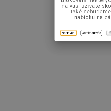
Blokování některýc
na vaši uživatels
také nebudeme
nabídku na zá
Nastavení
Odmítnout vše
Př