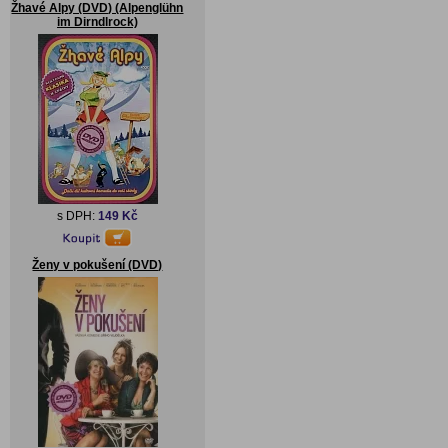
Žhavé Alpy (DVD) (Alpenglühn
im Dirndlrock)
s DPH:
149 Kč
Ženy v pokušení (DVD)