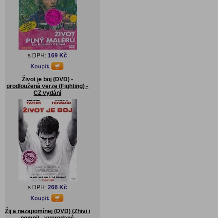
s DPH:
169 Kč
Život je boj (DVD) -
prodloužená verze (Fighting) -
CZ vydání
s DPH:
266 Kč
Žij a nezapomínej (DVD) (Zhivi i