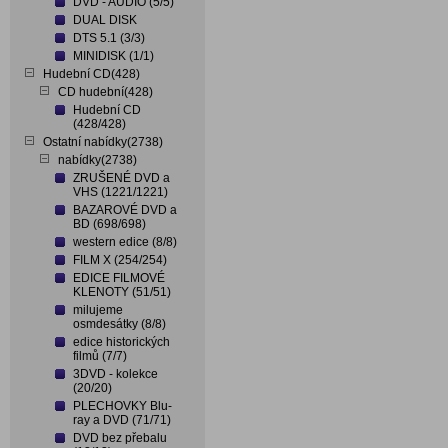
DVD - AUDIO (5/5)
DUAL DISK
DTS 5.1 (3/3)
MINIDISK (1/1)
Hudební CD(428)
CD hudební(428)
Hudební CD
(428/428)
Ostatní nabídky(2738)
nabídky(2738)
ZRUŠENÉ DVD a
VHS (1221/1221)
BAZAROVÉ DVD a
BD (698/698)
western edice (8/8)
FILM X (254/254)
EDICE FILMOVÉ
KLENOTY (51/51)
milujeme
osmdesátky (8/8)
edice historických
filmů (7/7)
3DVD - kolekce
(20/20)
PLECHOVKY Blu-
ray a DVD (71/71)
DVD bez přebalu