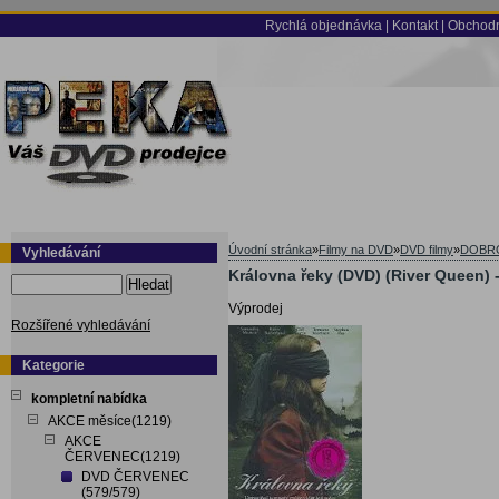
Rychlá objednávka
|
Kontakt
|
Obchodn
Úvodní stránka
»
Filmy na DVD
»
DVD filmy
»
DOBR
Vyhledávání
Královna řeky (DVD) (River Queen)
Hledat
Výprodej
Rozšířené vyhledávání
Kategorie
kompletní nabídka
AKCE měsíce(1219)
AKCE
ČERVENEC(1219)
DVD ČERVENEC
(579/579)