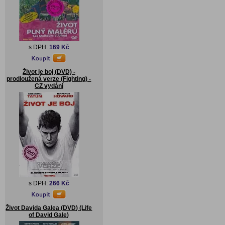
s DPH:
169 Kč
Život je boj (DVD) -
prodloužená verze (Fighting) -
CZ vydání
s DPH:
266 Kč
Život Davida Galea (DVD) (Life
of David Gale)