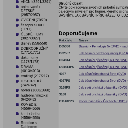
AKČNÍ (3291/3291)
Stručný obsah:
animované /
Čtvrté pokračování životních příběhů sympat
DĚTSKÉ
báječným smyslem pro humor, kterého si div
(2957/2957)
BÁSNÍKY, JAK BÁSNÍCI PŘICHÁZEJÍ O ILU
CVIČENÍ (70/70)
časopis s DVD
(11/11)
Doporučujeme
ČESKÉ FILMY
(3027/3027)
Kat.číslo
Název
disney (558/558)
D05380
Básníci - Pentalogie 5x(DVD) - sad
DOBRODRUŽNÝ
(1771/1771)
D02557
Jak básníci neztrácejí naději (DVD)
dokumenty
D04814
Jak básníci přicházejí o iluze (DVD
(1178/1178)
DRAMA
D04814PS
Jak básníci přicházejí o iluze (DVD
(4013/4013)
4027
Jak básníkům chutná život (DVD)
erotický (217/217)
4027PS
Jak básníkům chutná život (DVD) 
HISTORICKÝ
(742/742)
3168PS
Jak svět přichází o básníky (DVD)
horror (1668/1668)
3168
Jak svět přichází o básníky (DVD)
hudební / muzikál
(642/642)
D11402PS
Konec básníků v Čechách (DVD) (B
KOMEDIE
(4556/4556)
krimi / thriller
(4556/4556)
Reedice s
Dabingem