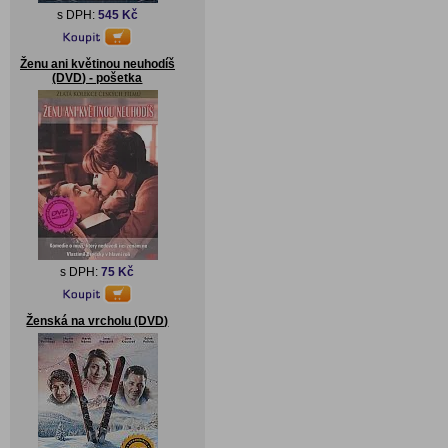
s DPH:
545 Kč
Ženu ani květinou neuhodíš
(DVD) - pošetka
s DPH:
75 Kč
Ženská na vrcholu (DVD)