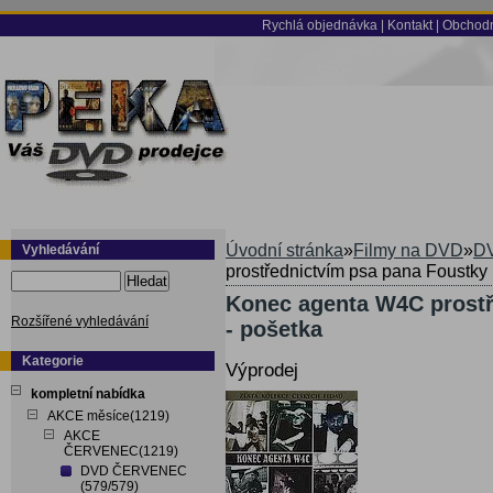
Rychlá objednávka
|
Kontakt
|
Obchodn
Úvodní stránka
»
Filmy na DVD
»
DV
Vyhledávání
prostřednictvím psa pana Foustky
Hledat
Konec agenta W4C prostř
Rozšířené vyhledávání
- pošetka
Kategorie
Výprodej
kompletní nabídka
AKCE měsíce(1219)
AKCE
ČERVENEC(1219)
DVD ČERVENEC
(579/579)