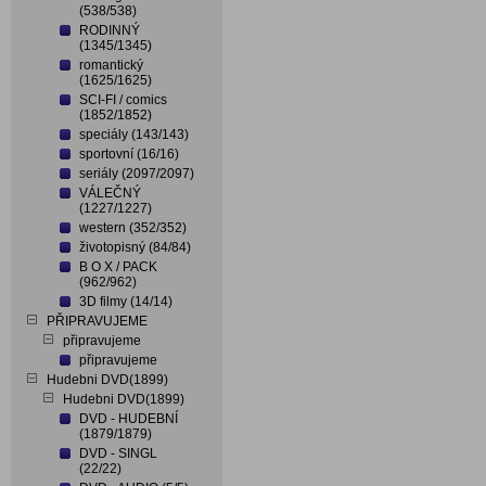
(538/538)
RODINNÝ
(1345/1345)
romantický
(1625/1625)
SCI-FI / comics
(1852/1852)
speciály (143/143)
sportovní (16/16)
seriály (2097/2097)
VÁLEČNÝ
(1227/1227)
western (352/352)
životopisný (84/84)
B O X / PACK
(962/962)
3D filmy (14/14)
PŘIPRAVUJEME
připravujeme
připravujeme
Hudebni DVD(1899)
Hudebni DVD(1899)
DVD - HUDEBNÍ
(1879/1879)
DVD - SINGL
(22/22)