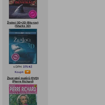
Žraloci 3D+2D (Blu-ray)
(Sharks 3D)
s DPH:
375 Kč
Život plný malérů (DVD)
(Pierre Richard)