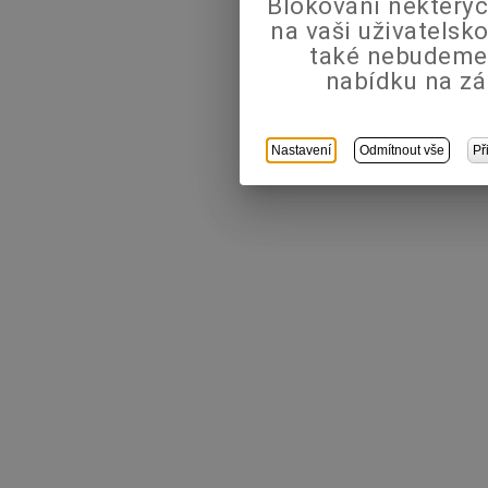
Blokování některýc
na vaši uživatels
také nebudeme
nabídku na zá
Nastavení
Odmítnout vše
Př