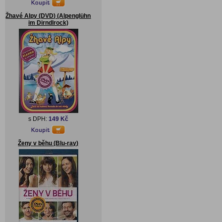
Žhavé Alpy (DVD) (Alpenglühn
im Dirndlrock)
s DPH:
149 Kč
Ženy v běhu (Blu-ray)