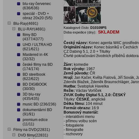
blu-ray červenec
(636/636)
speciál - DVD +
obraz 20x20 (5/5)
Blu-Ray(4691)
Katalogové číslo:
D10109PS
BLU-RAY(4691)
SKLADEM
Doba expedice (dny):
filmy BD
(4377/4377)
Český název:
Konec agenta W4C prostředni
UHD / ULTRA HD
Originální název:
Konec básníků v Čechách
(621/621)
CZ Dabing 5.1, 2.0 + Titulky
Mastered in 4K
Čtvrté pokračování životních příběhů doktor
(32/32)
české filmy na BD
Žánr:
komedie
(174/174)
Rok výroby:
1967
Země původu:
ČR
BD steelbook
Hrají:
Jan Kačer, Květa Fialová, Jiří Sovák, Jan
(622/622)
Zdeněk Blažek, Zdeněk Braunschläger, Jaro
BD DIGIBOOK
Hudba:
Svatopluk Havelka
(30/30)
Režie:
Václav Vorlíček
3D blu-ray
ZVUK Dolby Digital 5.1, 2.0: ČESKÝ
(435/435)
Titulky:
ČESKÉ
, anglické
Délka filmu:
104 minut
music BD (236/236)
Formát obrazu:
16:9
dokumentární BD
Bonusový materiál:
(91/91)
- interaktivní menu
premium edice
- přímou volbu scén
(11/11)
- fotogalerie
Filmy na DVD(22831)
- filmografie
- rozhovory
DVD filmy(22831)