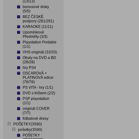
(13/13)
bonusové disky
(5/5)
BEZ ČESKÉ
podpory (281/281)
KARAOKE (11/11)
Upomínkové
Předměty (3/3)
Playstation Portable
(1/1)
VHS originál (33/33)
Obaly na DVD a BD
(28/28)
hry PS4
OSCAROVÁ +
PLATINOVÁ edice
(76/76)
PS VITA - hry (1/1)
DVD s tričkem (2/2)
PSP playstation
(1/1)
originál COVER
(7/7)
fotbalové dresy
POŠETKY(3590)
pošetky(3590)
POŠETKY