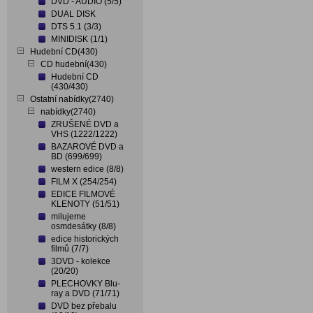
DVD - AUDIO (5/5)
DUAL DISK
DTS 5.1 (3/3)
MINIDISK (1/1)
Hudební CD(430)
CD hudební(430)
Hudební CD
(430/430)
Ostatní nabídky(2740)
nabídky(2740)
ZRUŠENÉ DVD a
VHS (1222/1222)
BAZAROVÉ DVD a
BD (699/699)
western edice (8/8)
FILM X (254/254)
EDICE FILMOVÉ
KLENOTY (51/51)
milujeme
osmdesátky (8/8)
edice historických
filmů (7/7)
3DVD - kolekce
(20/20)
PLECHOVKY Blu-
ray a DVD (71/71)
DVD bez přebalu