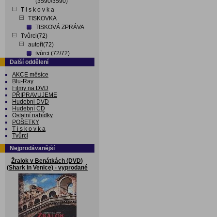
(3590/3590)
T i s k o v k a
TISKOVKA
TISKOVÁ ZPRÁVA
Tvůrci(72)
autoři(72)
tvůrci (72/72)
Další oddělení
AKCE měsíce
Blu-Ray
Filmy na DVD
PŘIPRAVUJEME
Hudebni DVD
Hudební CD
Ostatní nabídky
POŠETKY
T i s k o v k a
Tvůrci
Nejprodávanější
Žralok v Benátkách (DVD)
(Shark in Venice) - vyprodané