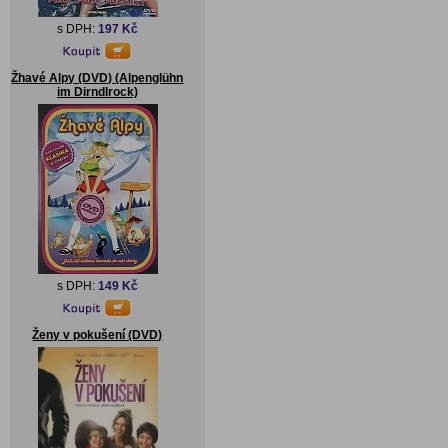
s DPH:
197 Kč
Žhavé Alpy (DVD) (Alpenglühn
im Dirndlrock)
s DPH:
149 Kč
Ženy v pokušení (DVD)