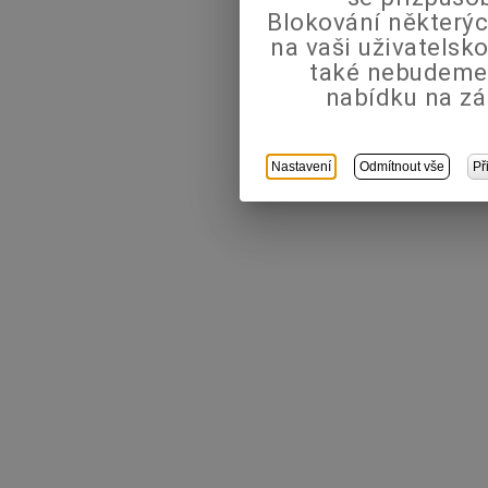
Blokování některýc
na vaši uživatels
také nebudeme
nabídku na zá
Nastavení
Odmítnout vše
Př