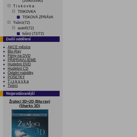
(3590/3590)
T i s k o v k a
TISKOVKA
TISKOVÁ ZPRÁVA
Tvůrci(72)
autoři(72)
tvůrci (72/72)
Další oddělení
AKCE měsíce
Blu-Ray
Filmy na DVD
PŘIPRAVUJEME
Hudebni DVD
Hudební CD
Ostatní nabídky
POŠETKY
T i s k o v k a
Tvůrci
Nejprodávanější
Žraloci 3D+2D (Blu-ray)
(Sharks 3D)