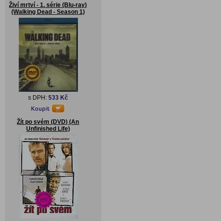
Živí mrtví - 1. série (Blu-ray)
(Walking Dead - Season 1)
s DPH:
533 Kč
Žít po svém (DVD) (An
Unfinished Life)