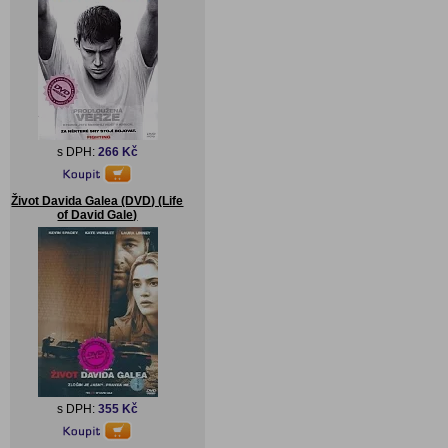
s DPH:
266 Kč
Život Davida Galea (DVD) (Life
of David Gale)
s DPH:
355 Kč