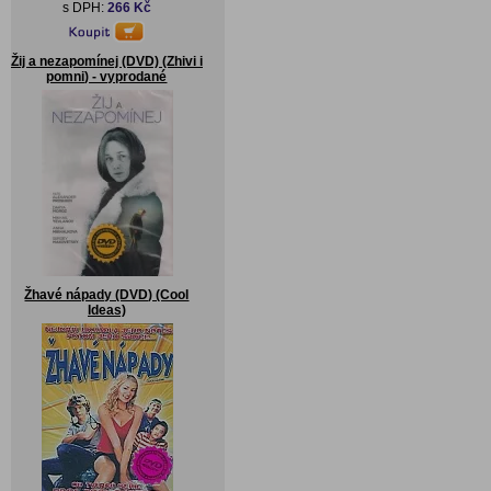
s DPH:
266 Kč
Žij a nezapomínej (DVD) (Zhivi i
pomni) - vyprodané
Žhavé nápady (DVD) (Cool
Ideas)