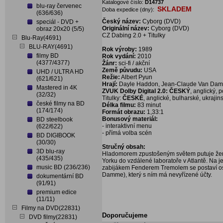
Katalogové číslo:
D14737
blu-ray červenec
SKLADEM
Doba expedice (dny):
(636/636)
Český název:
Cyborg (DVD)
speciál - DVD +
Originální název:
Cyborg (DVD)
obraz 20x20 (5/5)
CZ Dabing 2.0 + Titulky
Blu-Ray(4691)
BLU-RAY(4691)
Rok výroby:
1989
filmy BD
Rok vydání:
2010
(4377/4377)
Žánr:
sci-fi / akční
Země půvudu:
USA
UHD / ULTRA HD
Režie:
Albert Pyun
(621/621)
Hrají:
Dayle Haddon, Jean-Claude Van Damme
Mastered in 4K
ZVUK Dolby Digital 2.0: ČESKÝ
, anglický, p
(32/32)
Titulky:
ČESKÉ
, anglické, bulharské, ukrajin
české filmy na BD
Délka filmu:
83 minut
(174/174)
Formát obrazu:
1,33:1
Bonusový materiál:
BD steelbook
- interaktivní menu
(622/622)
- přímá volba scén
BD DIGIBOOK
(30/30)
Stručný obsah:
3D blu-ray
Hladomorem zpustošeným světem putuje žena
(435/435)
Yorku do vzdálené laboratoře v Atlantě. Na je
music BD (236/236)
zabijákem Fenderem Tremolem se postaví o
Damme), který s ním má nevyřízené účty.
dokumentární BD
(91/91)
premium edice
(11/11)
Filmy na DVD(22831)
Doporučujeme
DVD filmy(22831)