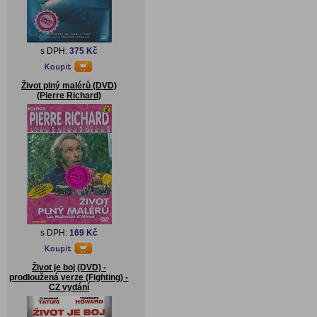
s DPH:
375 Kč
Život plný malérů (DVD)
(Pierre Richard)
s DPH:
169 Kč
Život je boj (DVD) -
prodloužená verze (Fighting) -
CZ vydání