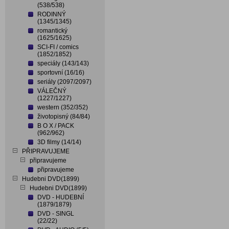
(538/538)
RODINNÝ
(1345/1345)
romantický
(1625/1625)
SCI-FI / comics
(1852/1852)
speciály (143/143)
sportovní (16/16)
seriály (2097/2097)
VÁLEČNÝ
(1227/1227)
western (352/352)
životopisný (84/84)
B O X / PACK
(962/962)
3D filmy (14/14)
PŘIPRAVUJEME
připravujeme
připravujeme
Hudebni DVD(1899)
Hudebni DVD(1899)
DVD - HUDEBNÍ
(1879/1879)
DVD - SINGL
(22/22)