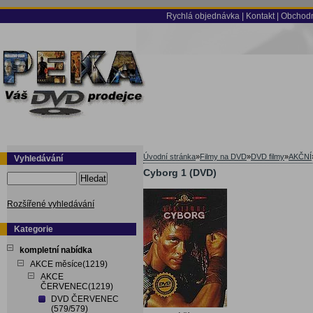
Rychlá objednávka
|
Kontakt
|
Obchodn
Úvodní stránka
»
Filmy na DVD
»
DVD filmy
»
AKČNÍ
Vyhledávání
Cyborg 1 (DVD)
Hledat
Rozšířené vyhledávání
Kategorie
kompletní nabídka
AKCE měsíce(1219)
AKCE
ČERVENEC(1219)
DVD ČERVENEC
(579/579)