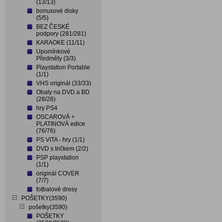
(13/13)
bonusové disky
(5/5)
BEZ ČESKÉ
podpory (281/281)
KARAOKE (11/11)
Upomínkové
Předměty (3/3)
Playstation Portable
(1/1)
VHS originál (33/33)
Obaly na DVD a BD
(28/28)
hry PS4
OSCAROVÁ +
PLATINOVÁ edice
(76/76)
PS VITA - hry (1/1)
DVD s tričkem (2/2)
PSP playstation
(1/1)
originál COVER
(7/7)
fotbalové dresy
POŠETKY(3590)
pošetky(3590)
POŠETKY