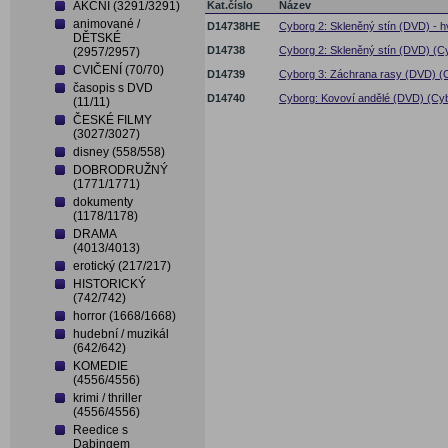
AKČNÍ (3291/3291)
Kat.číslo
Název
animované /
D14738HE
Cyborg 2: Skleněný stín (DVD) - 
DĚTSKÉ
D14738
Cyborg 2: Skleněný stín (DVD) (C
(2957/2957)
CVIČENÍ (70/70)
D14739
Cyborg 3: Záchrana rasy (DVD) (Cy
časopis s DVD
D14740
Cyborg: Kovoví andělé (DVD) (Cy
(11/11)
ČESKÉ FILMY
(3027/3027)
disney (558/558)
DOBRODRUŽNÝ
(1771/1771)
dokumenty
(1178/1178)
DRAMA
(4013/4013)
erotický (217/217)
HISTORICKÝ
(742/742)
horror (1668/1668)
hudební / muzikál
(642/642)
KOMEDIE
(4556/4556)
krimi / thriller
(4556/4556)
Reedice s
Dabingem