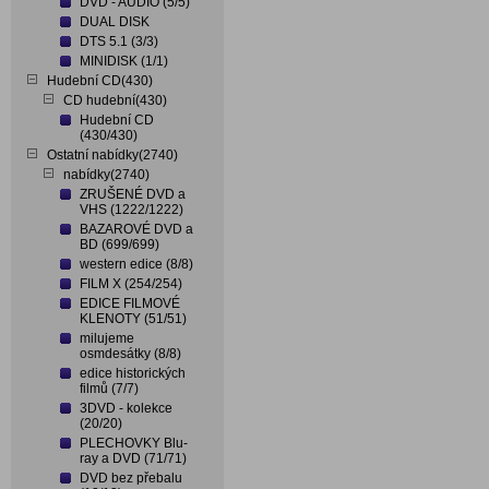
DVD - AUDIO (5/5)
DUAL DISK
DTS 5.1 (3/3)
MINIDISK (1/1)
Hudební CD(430)
CD hudební(430)
Hudební CD
(430/430)
Ostatní nabídky(2740)
nabídky(2740)
ZRUŠENÉ DVD a
VHS (1222/1222)
BAZAROVÉ DVD a
BD (699/699)
western edice (8/8)
FILM X (254/254)
EDICE FILMOVÉ
KLENOTY (51/51)
milujeme
osmdesátky (8/8)
edice historických
filmů (7/7)
3DVD - kolekce
(20/20)
PLECHOVKY Blu-
ray a DVD (71/71)
DVD bez přebalu