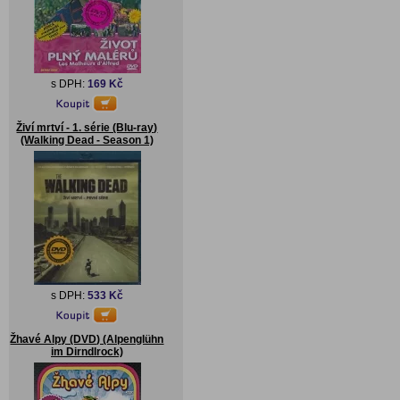
s DPH:
169 Kč
Živí mrtví - 1. série (Blu-ray)
(Walking Dead - Season 1)
s DPH:
533 Kč
Žhavé Alpy (DVD) (Alpenglühn
im Dirndlrock)