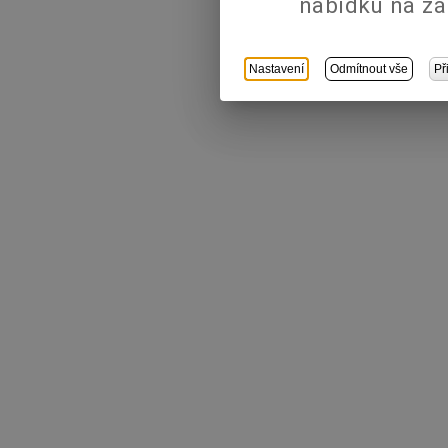
nabídku na zá
Nastavení
Odmítnout vše
Př