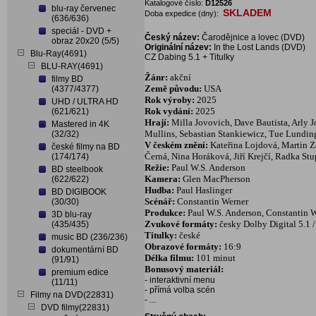
Katalogové číslo:
D12526
blu-ray červenec
SKLADEM
Doba expedice (dny):
(636/636)
speciál - DVD +
Český název:
Čarodějnice a lovec (DVD)
obraz 20x20 (5/5)
Originální název:
In the Lost Lands (DVD)
Blu-Ray(4691)
CZ Dabing 5.1 + Titulky
BLU-RAY(4691)
Žánr:
akční
filmy BD
Země původu:
USA
(4377/4377)
Rok výroby:
2025
UHD / ULTRA HD
Rok vydání:
2025
(621/621)
Hrají:
Milla Jovovich, Dave Bautista, Arly J
Mastered in 4K
Mullins, Sebastian Stankiewicz, Tue Lundin
(32/32)
V českém znění:
Kateřina Lojdová, Martin Z
české filmy na BD
Černá, Nina Horáková, Jiří Krejčí, Radka Stu
(174/174)
Režie:
Paul W.S. Anderson
BD steelbook
Kamera:
Glen MacPherson
(622/622)
Hudba:
Paul Haslinger
BD DIGIBOOK
Scénář:
Constantin Werner
(30/30)
Produkce:
Paul W.S. Anderson, Constantin W
3D blu-ray
Zvukové formáty:
česky Dolby Digital 5.1 
(435/435)
Titulky:
české
music BD (236/236)
Obrazové formáty:
16:9
dokumentární BD
Délka filmu:
101 minut
(91/91)
Bonusový materiál:
premium edice
- interaktivní menu
(11/11)
- přímá volba scén
Filmy na DVD(22831)
- ...
DVD filmy(22831)