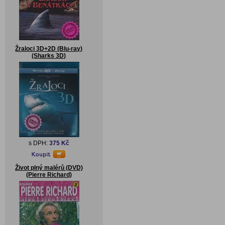
Žraloci 3D+2D (Blu-ray)
(Sharks 3D)
s DPH:
375 Kč
Život plný malérů (DVD)
(Pierre Richard)