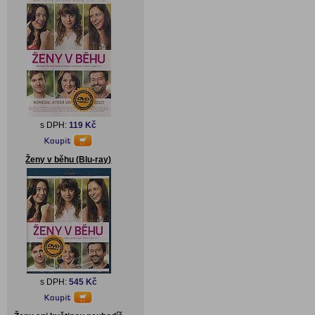
s DPH:
119 Kč
Ženy v běhu (Blu-ray)
s DPH:
545 Kč