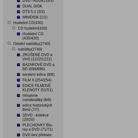
DVD - AUDIO (5/5)
DUAL DISK
DTS 5.1 (3/3)
MINIDISK (1/1)
Hudební CD(430)
CD hudební(430)
Hudební CD
(430/430)
Ostatní nabídky(2740)
nabídky(2740)
ZRUŠENÉ DVD a
VHS (1222/1222)
BAZAROVÉ DVD a
BD (699/699)
western edice (8/8)
FILM X (254/254)
EDICE FILMOVÉ
KLENOTY (51/51)
milujeme
osmdesátky (8/8)
edice historických
filmů (7/7)
3DVD - kolekce
(20/20)
PLECHOVKY Blu-
ray a DVD (71/71)
DVD bez přebalu