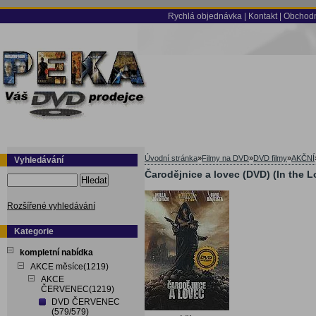
Rychlá objednávka
|
Kontakt
|
Obchodn
Úvodní stránka
»
Filmy na DVD
»
DVD filmy
»
AKČNÍ
Vyhledávání
Čarodějnice a lovec (DVD) (In the 
Hledat
Rozšířené vyhledávání
Kategorie
kompletní nabídka
AKCE měsíce(1219)
AKCE
ČERVENEC(1219)
DVD ČERVENEC
(579/579)