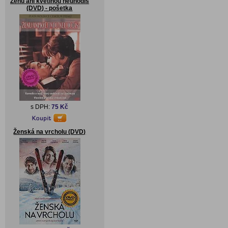
Ženu ani květinou neuhodíš
(DVD) - pošetka
s DPH:
75 Kč
Ženská na vrcholu (DVD)