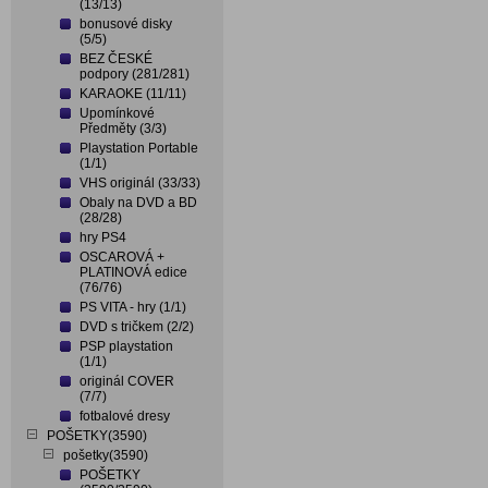
(13/13)
bonusové disky
(5/5)
BEZ ČESKÉ
podpory (281/281)
KARAOKE (11/11)
Upomínkové
Předměty (3/3)
Playstation Portable
(1/1)
VHS originál (33/33)
Obaly na DVD a BD
(28/28)
hry PS4
OSCAROVÁ +
PLATINOVÁ edice
(76/76)
PS VITA - hry (1/1)
DVD s tričkem (2/2)
PSP playstation
(1/1)
originál COVER
(7/7)
fotbalové dresy
POŠETKY(3590)
pošetky(3590)
POŠETKY