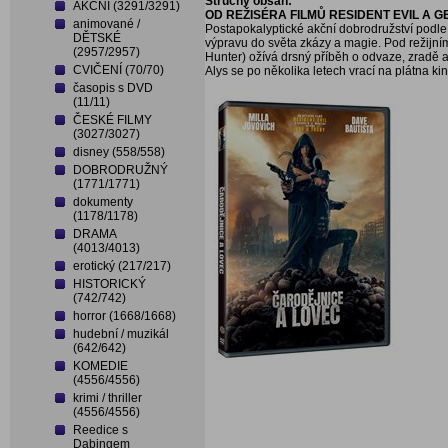
Stručný obsah:
AKČNÍ (3291/3291)
OD REŽISÉRA FILMŮ RESIDENT EVIL A 
animované /
Postapokalyptické akční dobrodružství podle
DĚTSKÉ
výpravu do světa zkázy a magie. Pod režijní
(2957/2957)
Hunter) ožívá drsný příběh o odvaze, zradě a
CVIČENÍ (70/70)
Alys se po několika letech vrací na plátna ki
časopis s DVD
(11/11)
ČESKÉ FILMY
(3027/3027)
disney (558/558)
DOBRODRUŽNÝ
(1771/1771)
dokumenty
(1178/1178)
DRAMA
(4013/4013)
erotický (217/217)
HISTORICKÝ
(742/742)
horror (1668/1668)
hudební / muzikál
(642/642)
KOMEDIE
(4556/4556)
krimi / thriller
(4556/4556)
Reedice s
Dabingem