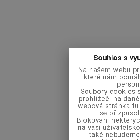
Souhlas s vy
Na našem webu pra
které nám pomáha
person
Soubory cookies s
prohlížeči na dané
webová stránka fu
se přizpůso
Blokování některýc
na vaši uživatels
také nebudeme