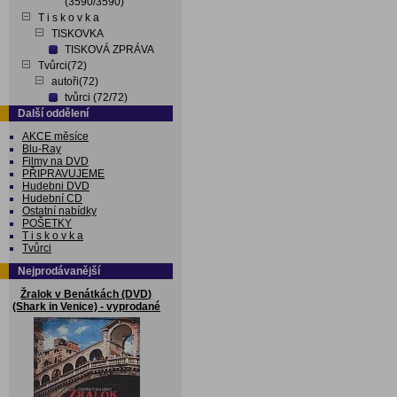
(3590/3590)
T i s k o v k a
TISKOVKA
TISKOVÁ ZPRÁVA
Tvůrci(72)
autoři(72)
tvůrci (72/72)
Další oddělení
AKCE měsíce
Blu-Ray
Filmy na DVD
PŘIPRAVUJEME
Hudebni DVD
Hudební CD
Ostatní nabídky
POŠETKY
T i s k o v k a
Tvůrci
Nejprodávanější
Žralok v Benátkách (DVD)
(Shark in Venice) - vyprodané