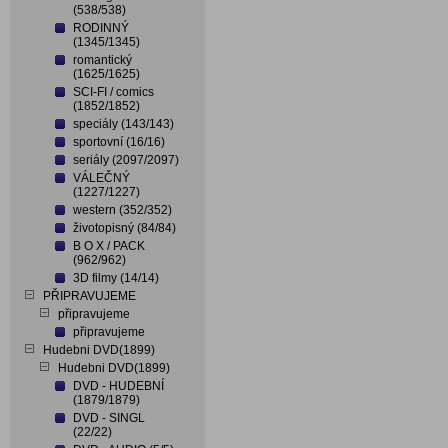
(538/538)
RODINNÝ
(1345/1345)
romantický
(1625/1625)
SCI-FI / comics
(1852/1852)
speciály (143/143)
sportovní (16/16)
seriály (2097/2097)
VÁLEČNÝ
(1227/1227)
western (352/352)
životopisný (84/84)
B O X / PACK
(962/962)
3D filmy (14/14)
PŘIPRAVUJEME
připravujeme
připravujeme
Hudebni DVD(1899)
Hudebni DVD(1899)
DVD - HUDEBNÍ
(1879/1879)
DVD - SINGL
(22/22)