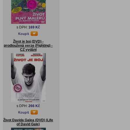
s DPH:
169 Kč
Život je boj (DVD) -
prodloužená verze (Fighting) -
CZ vydání
s DPH:
266 Kč
Život Davida Galea (DVD) (Life
of David Gale)