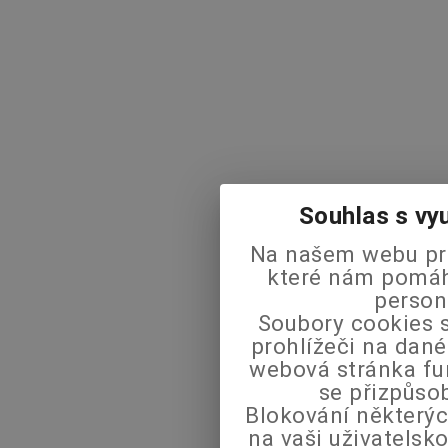
Souhlas s vy
Na našem webu pra
které nám pomáha
person
Soubory cookies s
prohlížeči na dané
webová stránka fu
se přizpůso
Blokování některýc
na vaši uživatels