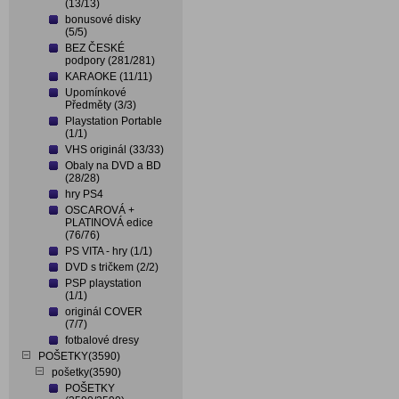
(13/13)
bonusové disky
(5/5)
BEZ ČESKÉ
podpory (281/281)
KARAOKE (11/11)
Upomínkové
Předměty (3/3)
Playstation Portable
(1/1)
VHS originál (33/33)
Obaly na DVD a BD
(28/28)
hry PS4
OSCAROVÁ +
PLATINOVÁ edice
(76/76)
PS VITA - hry (1/1)
DVD s tričkem (2/2)
PSP playstation
(1/1)
originál COVER
(7/7)
fotbalové dresy
POŠETKY(3590)
pošetky(3590)
POŠETKY