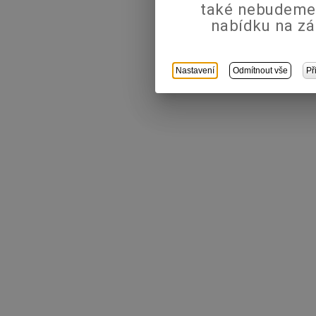
také nebudeme
nabídku na zá
Nastavení
Odmítnout vše
Př