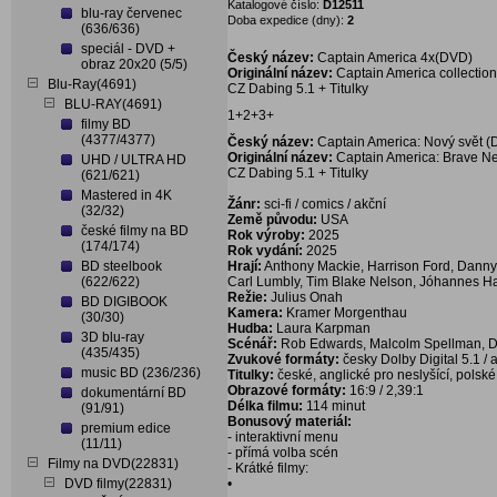
Katalogové číslo:
D12511
blu-ray červenec
Doba expedice (dny):
2
(636/636)
speciál - DVD +
Český název:
Captain America 4x(DVD)
obraz 20x20 (5/5)
Originální název:
Captain America collectio
Blu-Ray(4691)
CZ Dabing 5.1 + Titulky
BLU-RAY(4691)
1+2+3+
filmy BD
(4377/4377)
Český název:
Captain America: Nový svět 
Originální název:
Captain America: Brave N
UHD / ULTRA HD
CZ Dabing 5.1 + Titulky
(621/621)
Mastered in 4K
Žánr:
sci-fi / comics / akční
(32/32)
Země původu:
USA
české filmy na BD
Rok výroby:
2025
(174/174)
Rok vydání:
2025
BD steelbook
Hrají:
Anthony Mackie, Harrison Ford, Danny
(622/622)
Carl Lumbly, Tim Blake Nelson, Jóhannes H
Režie:
Julius Onah
BD DIGIBOOK
Kamera:
Kramer Morgenthau
(30/30)
Hudba:
Laura Karpman
3D blu-ray
Scénář:
Rob Edwards, Malcolm Spellman, Da
(435/435)
Zvukové formáty:
česky Dolby Digital 5.1 / 
music BD (236/236)
Titulky:
české, anglické pro neslyšící, polské
Obrazové formáty:
16:9 / 2,39:1
dokumentární BD
Délka filmu:
114 minut
(91/91)
Bonusový materiál:
premium edice
- interaktivní menu
(11/11)
- přímá volba scén
Filmy na DVD(22831)
- Krátké filmy:
DVD filmy(22831)
•