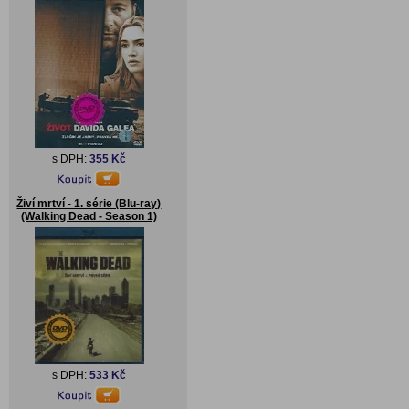
s DPH:
355 Kč
Živí mrtví - 1. série (Blu-ray)
(Walking Dead - Season 1)
s DPH:
533 Kč