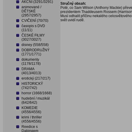
AKČNÍ (3291/3291)
Stručný obsah:
animované /
Poté, co Sam Wilson (Anthony Mackie) převe
DĚTSKÉ
prezidentem Thaddeusem Rossem (Harrison Fo
(2957/2957)
Musí odhalit příčinu nekalého celosvětového s
svět uvidí rudě.
CVIČENÍ (70/70)
časopis s DVD
(11/11)
ČESKÉ FILMY
(3027/3027)
disney (558/558)
DOBRODRUŽNÝ
(1771/1771)
dokumenty
(1178/1178)
DRAMA
(4013/4013)
erotický (217/217)
HISTORICKÝ
(742/742)
horror (1668/1668)
hudební / muzikál
(642/642)
KOMEDIE
(4556/4556)
krimi / thriller
(4556/4556)
Reedice s
Dabingem