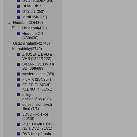
DVD - AUDIO (5/5)
DUAL DISK
DTS 5.1 (3/3)
MINIDISK (1/1)
Hudební CD(430)
CD hudební(430)
Hudební CD
(430/430)
Ostatní nabídky(2740)
nabídky(2740)
ZRUŠENÉ DVD a
VHS (1222/1222)
BAZAROVÉ DVD a
BD (699/699)
western edice (8/8)
FILM X (254/254)
EDICE FILMOVÉ
KLENOTY (51/51)
milujeme
osmdesátky (8/8)
edice historických
filmů (7/7)
3DVD - kolekce
(20/20)
PLECHOVKY Blu-
ray a DVD (71/71)
DVD bez přebalu