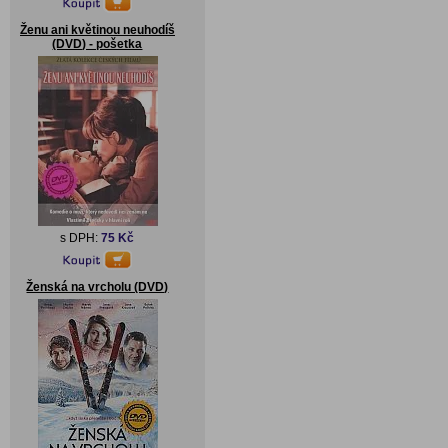
Ženu ani květinou neuhodíš
(DVD) - pošetka
s DPH:
75 Kč
Ženská na vrcholu (DVD)