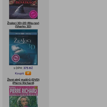
Žraloci 3D+2D (Blu-ray)
(Sharks 3D)
s DPH:
375 Kč
Život plný malérů (DVD)
(Pierre Richard)