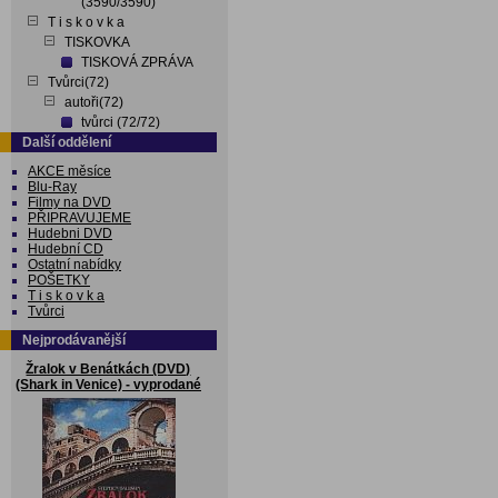
(3590/3590)
T i s k o v k a
TISKOVKA
TISKOVÁ ZPRÁVA
Tvůrci(72)
autoři(72)
tvůrci (72/72)
Další oddělení
AKCE měsíce
Blu-Ray
Filmy na DVD
PŘIPRAVUJEME
Hudebni DVD
Hudební CD
Ostatní nabídky
POŠETKY
T i s k o v k a
Tvůrci
Nejprodávanější
Žralok v Benátkách (DVD)
(Shark in Venice) - vyprodané