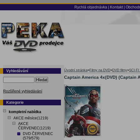
Rychlá objednávka
|
Kontakt
|
Obchodn
Úvodní stránka
»
Filmy na DVD
»
DVD filmy
»
SCI-FI
Vyhledávání
Captain America 4x(DVD) (Captain A
Hledat
Rozšířené vyhledávání
Kategorie
kompletní nabídka
AKCE měsíce(1219)
AKCE
ČERVENEC(1219)
DVD ČERVENEC
(579/579)