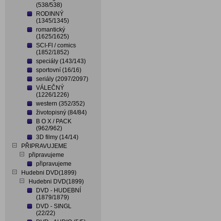
(538/538)
RODINNÝ
(1345/1345)
romantický
(1625/1625)
SCI-FI / comics
(1852/1852)
speciály (143/143)
sportovní (16/16)
seriály (2097/2097)
VÁLEČNÝ
(1226/1226)
western (352/352)
životopisný (84/84)
B O X / PACK
(962/962)
3D filmy (14/14)
PŘIPRAVUJEME
připravujeme
připravujeme
Hudebni DVD(1899)
Hudebni DVD(1899)
DVD - HUDEBNÍ
(1879/1879)
DVD - SINGL
(22/22)