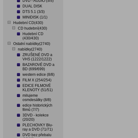
DVD - AUDIO (5/5)
DUAL DISK
DTS 5.1 (3/3)
MINIDISK (1/1)
Hudební CD(430)
CD hudební(430)
Hudební CD
(430/430)
Ostatní nabídky(2740)
nabídky(2740)
ZRUŠENÉ DVD a
VHS (1222/1222)
BAZAROVÉ DVD a
BD (699/699)
western edice (8/8)
FILM X (254/254)
EDICE FILMOVÉ
KLENOTY (51/51)
milujeme
osmdesátky (8/8)
edice historických
filmů (7/7)
3DVD - kolekce
(20/20)
PLECHOVKY Blu-
ray a DVD (71/71)
DVD bez přebalu