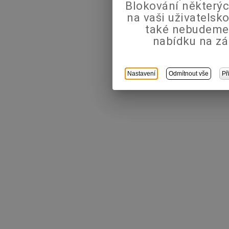
Blokování některýc
na vaši uživatels
také nebudeme
nabídku na zá
Nastavení
Odmítnout vše
Př