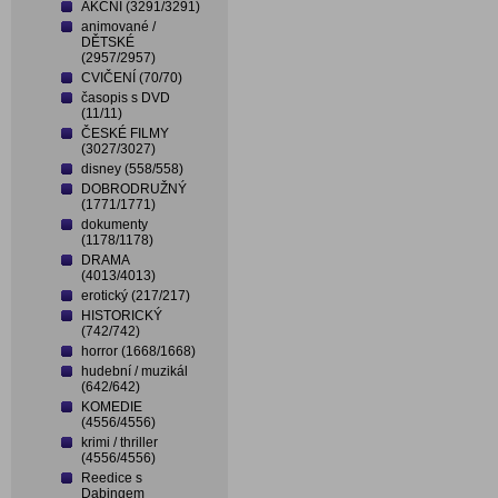
AKČNÍ (3291/3291)
animované /
DĚTSKÉ
(2957/2957)
CVIČENÍ (70/70)
časopis s DVD
(11/11)
ČESKÉ FILMY
(3027/3027)
disney (558/558)
DOBRODRUŽNÝ
(1771/1771)
dokumenty
(1178/1178)
DRAMA
(4013/4013)
erotický (217/217)
HISTORICKÝ
(742/742)
horror (1668/1668)
hudební / muzikál
(642/642)
KOMEDIE
(4556/4556)
krimi / thriller
(4556/4556)
Reedice s
Dabingem