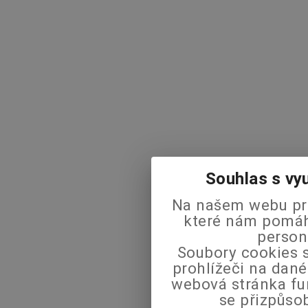
Souhlas s vy
Na našem webu pra
které nám pomáha
person
Soubory cookies s
prohlížeči na dané
webová stránka fu
se přizpůso