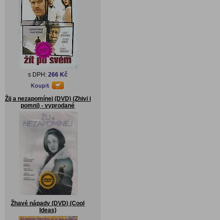
s DPH:
266 Kč
Žij a nezapomínej (DVD) (Zhivi i
pomni) - vyprodané
Žhavé nápady (DVD) (Cool
Ideas)