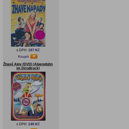
s DPH:
197 Kč
Žhavé Alpy (DVD) (Alpenglühn
im Dirndlrock)
s DPH:
149 Kč