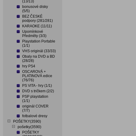
(13/13)
bonusové disky
(5/5)
BEZ ČESKÉ
podpory (281/281)
KARAOKE (11/11)
Upomínkové
Předměty (3/3)
Playstation Portable
(1/1)
VHS originál (33/33)
Obaly na DVD a BD
(28/28)
hry PS4
OSCAROVÁ +
PLATINOVÁ edice
(76/76)
PS VITA - hry (1/1)
DVD s tričkem (2/2)
PSP playstation
(1/1)
originál COVER
(7/7)
fotbalové dresy
POŠETKY(3590)
pošetky(3590)
POŠETKY