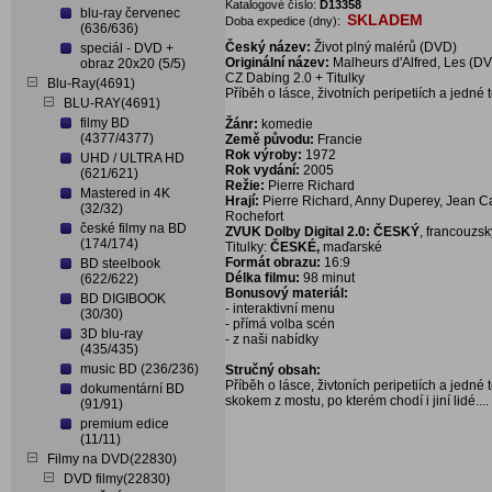
Katalogové číslo:
D13358
blu-ray červenec
SKLADEM
Doba expedice (dny):
(636/636)
Český název:
Život plný malérů (DVD)
speciál - DVD +
Originální název:
Malheurs d'Alfred, Les (D
obraz 20x20 (5/5)
CZ Dabing 2.0 + Titulky
Blu-Ray(4691)
Příběh o lásce, životních peripetiích a jedné 
BLU-RAY(4691)
filmy BD
Žánr:
komedie
(4377/4377)
Země původu:
Francie
Rok výroby:
1972
UHD / ULTRA HD
Rok vydání:
2005
(621/621)
Režie:
Pierre Richard
Mastered in 4K
Hrají:
Pierre Richard, Anny Duperey, Jean Ca
(32/32)
Rochefort
české filmy na BD
ZVUK Dolby Digital 2.0: ČESKÝ
, francouzs
(174/174)
Titulky:
ČESKÉ,
maďarské
Formát obrazu:
16:9
BD steelbook
Délka filmu:
98 minut
(622/622)
Bonusový materiál:
BD DIGIBOOK
- interaktivní menu
(30/30)
- přímá volba scén
3D blu-ray
- z naši nabídky
(435/435)
music BD (236/236)
Stručný obsah:
Příběh o lásce, živtoních peripetiích a jedné t
dokumentární BD
skokem z mostu, po kterém chodí i jiní lidé....
(91/91)
premium edice
(11/11)
Filmy na DVD(22830)
DVD filmy(22830)