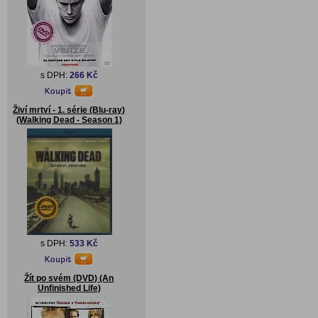
s DPH:
266 Kč
Živí mrtví - 1. série (Blu-ray)
(Walking Dead - Season 1)
s DPH:
533 Kč
Žít po svém (DVD) (An
Unfinished Life)