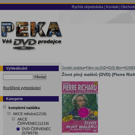
Rychlá objednávka
|
Kontakt
|
Obchodn
Úvodní stránka
»
Filmy na DVD
»
DVD filmy
»
KOME
Vyhledávání
Život plný malérů (DVD) (Pierre Ric
Hledat
Rozšířené vyhledávání
Kategorie
kompletní nabídka
AKCE měsíce(1219)
AKCE
ČERVENEC(1219)
DVD ČERVENEC
(579/579)