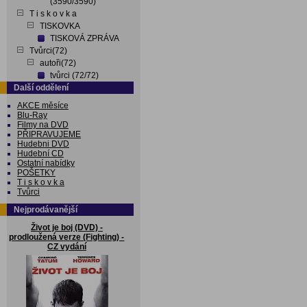
(3590/3590)
T i s k o v k a
TISKOVKA
TISKOVÁ ZPRÁVA
Tvůrci(72)
autoři(72)
tvůrci (72/72)
Další oddělení
AKCE měsíce
Blu-Ray
Filmy na DVD
PŘIPRAVUJEME
Hudebni DVD
Hudební CD
Ostatní nabídky
POŠETKY
T i s k o v k a
Tvůrci
Nejprodávanější
Život je boj (DVD) -
prodloužená verze (Fighting) -
CZ vydání