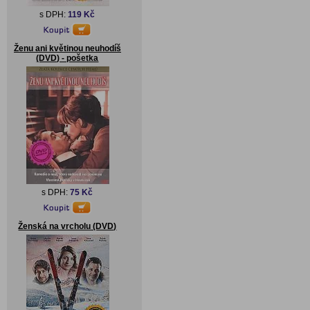
s DPH:
119 Kč
Ženu ani květinou neuhodíš
(DVD) - pošetka
s DPH:
75 Kč
Ženská na vrcholu (DVD)