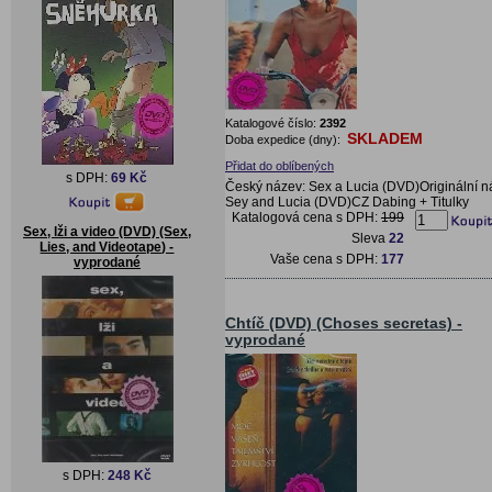
Katalogové číslo:
2392
SKLADEM
Doba expedice (dny):
Přidat do oblíbených
s DPH:
69 Kč
Český název: Sex a Lucia (DVD)Originální n
Sey and Lucia (DVD)CZ Dabing + Titulky
Katalogová cena s DPH:
199
Sex, lži a video (DVD) (Sex,
Sleva
22
Lies, and Videotape) -
Vaše cena s DPH:
177
vyprodané
Chtíč (DVD) (Choses secretas) -
vyprodané
s DPH:
248 Kč