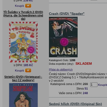
s DPH:
239 Kč
Tři Švédky v Tyrolích 2 (DVD)
Crash (DVD) "Spader"
(Hurra, die Schwedinnen sind
da)
Katalogové číslo:
1288
SKLADEM
Doba expedice (dny):
s DPH:
185 Kč
Přidat do oblíbených
Český název: Crash (DVD)Originální název:
Striptýz (DVD) (Striptease) -
(DVD)CZ Dabing 5.1 + TitulkyKontraverzní 
bez CZ podpory!
v 2 verzích!
Katalogová cena s DPH:
299
Sleva
51
Vaše cena s DPH:
248
Sedmý hřích (DVD) (Original Sin)