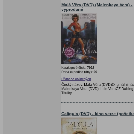
Malá Věra (DVD) (Malenkaya Vera) -
vyprodané
Katalogové číslo:
7922
Doba expedice (dny):
99
Přidat do oblíbených
Český název: Malá Věra (DVD)Originální ná
Malenkaya Vera (DVD) Little VeraCZ Dabing 
Titulky
Caligula (DVD) - kino verze (pošetk