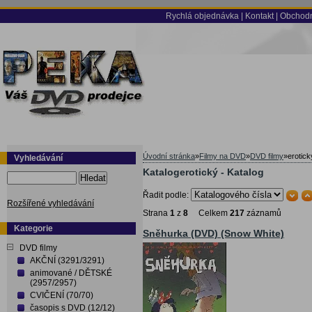
Rychlá objednávka
|
Kontakt
|
Obchodn
Úvodní stránka
»
Filmy na DVD
»
DVD filmy
»
erotick
Vyhledávání
Katalogerotický - Katalog
Hledat
Řadit podle:
Rozšířené vyhledávání
Strana
1
z
8
Celkem
217
záznamů
Kategorie
Sněhurka (DVD) (Snow White)
DVD filmy
AKČNÍ (3291/3291)
animované / DĚTSKÉ
(2957/2957)
CVIČENÍ (70/70)
časopis s DVD (12/12)