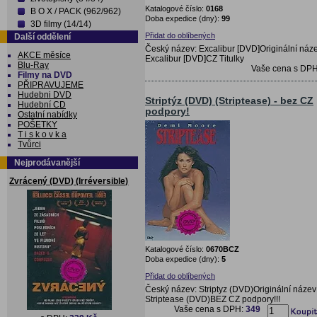
Katalogové číslo:
0168
B O X / PACK (962/962)
Doba expedice (dny):
99
3D filmy (14/14)
Přidat do oblíbených
Další oddělení
Český název: Excalibur [DVD]Originální náze
AKCE měsíce
Excalibur [DVD]CZ Titulky
Blu-Ray
Vaše cena s DP
Filmy na DVD
PŘIPRAVUJEME
Hudebni DVD
Striptýz (DVD) (Striptease) - bez CZ
Hudební CD
podpory!
Ostatní nabídky
POŠETKY
T i s k o v k a
Tvůrci
Nejprodávanější
Zvrácený (DVD) (Irréversible)
Katalogové číslo:
0670BCZ
Doba expedice (dny):
5
Přidat do oblíbených
Český název: Striptyz (DVD)Originální název
Striptease (DVD)BEZ CZ podpory!!!
Vaše cena s DPH:
349