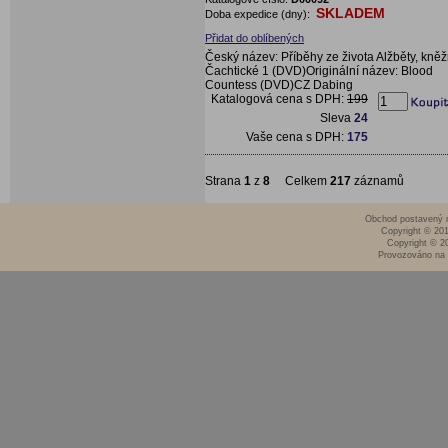
SKLADEM
Doba expedice (dny):
Přidat do oblíbených
Český název: Příběhy ze života Alžběty, kně
Čachtické 1 (DVD)Originální název: Blood
Countess (DVD)CZ Dabing
Katalogová cena s DPH:
199
Sleva
24
Vaše cena s DPH:
175
Strana
1
z
8
Celkem
217
záznamů
Obchod postavený n
Copyright © 20
Copyright © 2
Provozováno na