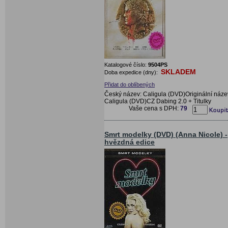
Katalogové číslo:
9504PS
SKLADEM
Doba expedice (dny):
Přidat do oblíbených
Český název: Caligula (DVD)Originální náze
Caligula (DVD)CZ Dabing 2.0 + Titulky
Vaše cena s DPH:
79
Smrt modelky (DVD) (Anna Nicole) -
hvězdná edice