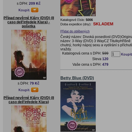
s DPH:
209 Kč
Případ nevěrné Kláry (DVD) (Il
Katalogové číslo:
5006
caso dell'infedele Klara) -
SKLADEM
Doba expedice (dny):
pošetka
Přidat do oblíbených
Český název: Divoká posedlost (DVD)Originá
název: 3-Way (DVD) 3 WayCZ TitulkyHříšně
chutný, horký nápoj sexu a vydírání s příchutí
vraždy.
Katalogová cena s DPH:
599
Sleva
120
Vaše cena s DPH:
479
Betty Blue (DVD)
s DPH:
79 Kč
Případ nevěrné Kláry (DVD) (Il
caso dell'infedele Klara)