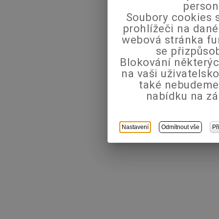
person
Soubory cookies s
prohlížeči na dané
webová stránka fu
se přizpůso
Blokování některýc
na vaši uživatels
také nebudeme
nabídku na zá
Nastavení
Odmítnout vše
Př