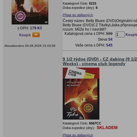
Katalogové číslo:
5215
Doba expedice (dny):
6
Přidat do oblíbených
Český název: Betty Bluee (DVD)Originální n
Betty Bluee (DVD)CZ TitulkyLáska připravuje 
s DPH:
179 Kč
rozum. Může ho i navrátit?
Katalogová cena s DPH:
599
Sleva
54
Vaše cena s DPH:
545
Aktualizováno 06.08.2026 15:43:08
9 1/2 týdne (DVD) - CZ dabing (9 1/2
Weeks) - cinema club legendy
Katalogové číslo:
6567CC
SKLADEM
Doba expedice (dny):
Přidat do oblíbených