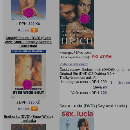
s DPH:
349 Kč
Spalující touha (DVD) (Eyes
Wide Shut) - Stanley Kubrick
Collectiom
Katalogové číslo:
2246
SKLADEM
Doba expedice (dny):
Přidat do oblíbených
Český název: Sedmý hřích (DVD)Originální 
Original Sin (DVD)CZ Dabing 5.1 +
TitulkyNeodoláš pokušení!
Katalogová cena s DPH:
299
Sleva
90
Vaše cena s DPH:
209
s DPH:
395 Kč
Sex a Lucía (DVD) (Sey and Lucia)
Sněhurka (DVD) (Snow White)
- pošetka