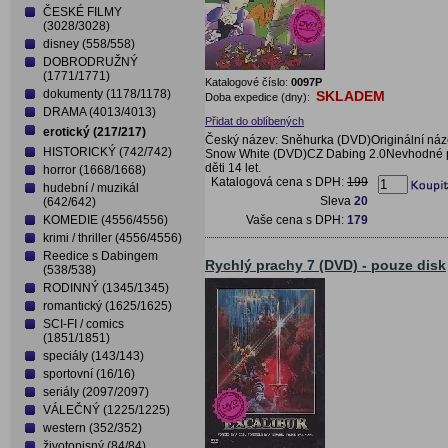
ČESKÉ FILMY
(3028/3028)
disney (558/558)
DOBRODRUŽNÝ
(1771/1771)
Katalogové číslo:
0097P
dokumenty (1178/1178)
SKLADEM
Doba expedice (dny):
DRAMA (4013/4013)
Přidat do oblíbených
erotický (217/217)
Český název: Sněhurka (DVD)Originální náz
HISTORICKÝ (742/742)
Snow White (DVD)CZ Dabing 2.0Nevhodné 
děti 14 let.
horror (1668/1668)
Katalogová cena s DPH:
199
hudební / muzikál
Sleva
20
(642/642)
Vaše cena s DPH:
179
KOMEDIE (4556/4556)
krimi / thriller (4556/4556)
Reedice s Dabingem
Rychlý prachy 7 (DVD) - pouze disk
(538/538)
RODINNÝ (1345/1345)
romantický (1625/1625)
SCI-FI / comics
(1851/1851)
speciály (143/143)
sportovní (16/16)
seriály (2097/2097)
VÁLEČNÝ (1225/1225)
western (352/352)
životopisný (84/84)