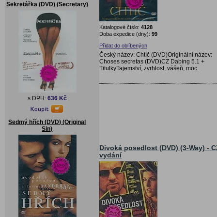
Sekretářka (DVD) (Secretary)
Katalogové číslo:
4128
Doba expedice (dny):
99
Přidat do oblíbených
Český název: Chtíč (DVD)Originální název:
Choses secretas (DVD)CZ Dabing 5.1 +
TitulkyTajemství, zvrhlost, vášeň, moc.
s DPH:
636 Kč
Sedmý hřích (DVD) (Original
Sin)
Divoká posedlost (DVD) (3-Way) - C
vydání