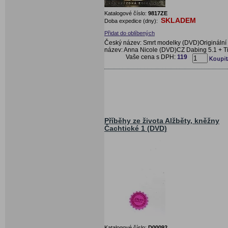
Katalogové číslo:
9817ZE
SKLADEM
Doba expedice (dny):
Přidat do oblíbených
Český název: Smrt modelky (DVD)Originální
název: Anna Nicole (DVD)CZ Dabing 5.1 + Ti
Vaše cena s DPH:
119
Příběhy ze života Alžběty, kněžny
Čachtické 1 (DVD)
Katalogové číslo:
D00092