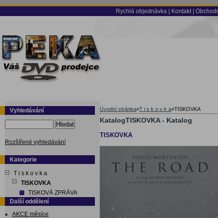
Rychlá objednávka
|
Kontakt
|
Obchodn
Úvodní stránka
»
T i s k o v k a
»
TISKOVKA
Vyhledávání
KatalogTISKOVKA - Katalog
Hledat
TISKOVKA
Rozšířené vyhledávání
Kategorie
T i s k o v k a
TISKOVKA
TISKOVÁ ZPRÁVA
Další oddělení
AKCE měsíce