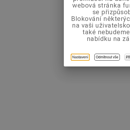
webová stránka fu
se přizpůso
Blokování některýc
na vaši uživatels
také nebudeme
nabídku na zá
Nastavení
Odmítnout vše
Př