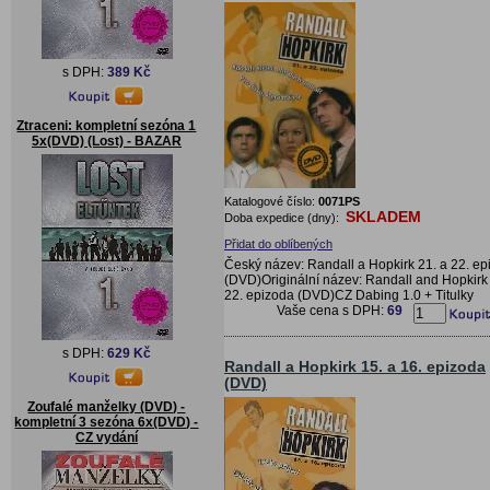
s DPH:
389 Kč
Ztraceni: kompletní sezóna 1
5x(DVD) (Lost) - BAZAR
Katalogové číslo:
0071PS
SKLADEM
Doba expedice (dny):
Přidat do oblíbených
Český název: Randall a Hopkirk 21. a 22. ep
(DVD)Originální název: Randall and Hopkirk 
22. epizoda (DVD)CZ Dabing 1.0 + Titulky
Vaše cena s DPH:
69
s DPH:
629 Kč
Randall a Hopkirk 15. a 16. epizoda
(DVD)
Zoufalé manželky (DVD) -
kompletní 3 sezóna 6x(DVD) -
CZ vydání