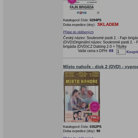
Katalogové číslo:
0294PS
SKLADEM
Doba expedice (dny):
Přidat do oblíbených
Český název: Soukromé pasti 2. - Fajn brigá
(DVD)Originální název: Soukromé pasti 2. - 
brigáda (DVD)CZ Dabing 2.0 + Titulky
Vaše cena s DPH:
69
Místo nahoře - disk 2 (DVD) - vypr
Katalogové číslo:
0352PS
Doba expedice (dny):
99