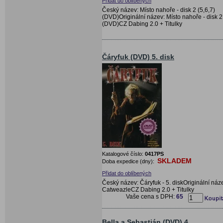
Přidat do oblíbených
Český název: Místo nahoře - disk 2 (5,6,7)
(DVD)Originální název: Místo nahoře - disk 2
(DVD)CZ Dabing 2.0 + Titulky
Čáryfuk (DVD) 5. disk
Katalogové číslo:
0417PS
SKLADEM
Doba expedice (dny):
Přidat do oblíbených
Český název: Čáryfuk - 5. diskOriginální náz
CatweazleCZ Dabing 2.0 + Titulky
Vaše cena s DPH:
65
Bella a Sebastián (DVD) 4