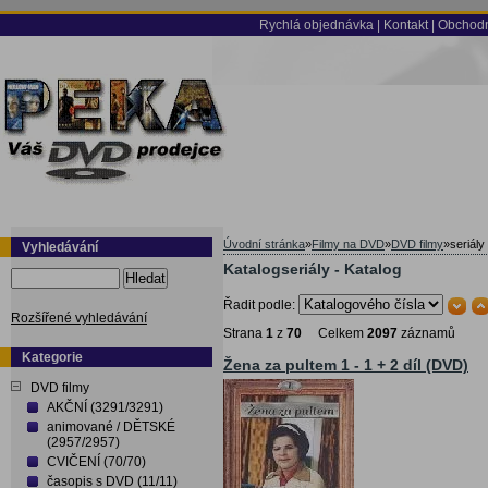
Rychlá objednávka
|
Kontakt
|
Obchodn
Úvodní stránka
»
Filmy na DVD
»
DVD filmy
»
seriály
Vyhledávání
Katalogseriály - Katalog
Hledat
Řadit podle:
Rozšířené vyhledávání
Strana
1
z
70
Celkem
2097
záznamů
Kategorie
Žena za pultem 1 - 1 + 2 díl (DVD)
DVD filmy
AKČNÍ (3291/3291)
animované / DĚTSKÉ
(2957/2957)
CVIČENÍ (70/70)
časopis s DVD (11/11)