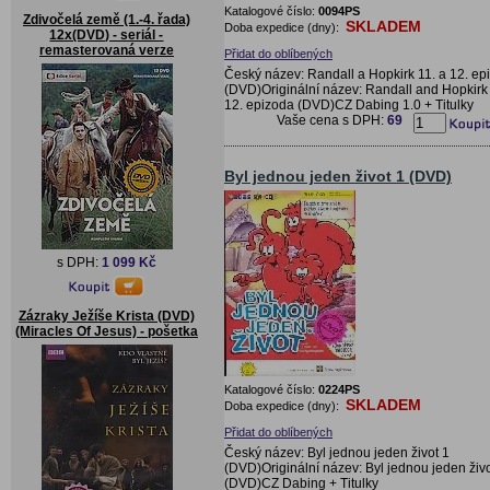
Katalogové číslo:
0094PS
Zdivočelá země (1.-4. řada)
SKLADEM
Doba expedice (dny):
12x(DVD) - seriál -
remasterovaná verze
Přidat do oblíbených
Český název: Randall a Hopkirk 11. a 12. ep
(DVD)Originální název: Randall and Hopkirk 
12. epizoda (DVD)CZ Dabing 1.0 + Titulky
Vaše cena s DPH:
69
Byl jednou jeden život 1 (DVD)
s DPH:
1 099 Kč
Zázraky Ježíše Krista (DVD)
(Miracles Of Jesus) - pošetka
Katalogové číslo:
0224PS
SKLADEM
Doba expedice (dny):
Přidat do oblíbených
Český název: Byl jednou jeden život 1
(DVD)Originální název: Byl jednou jeden živo
(DVD)CZ Dabing + Titulky