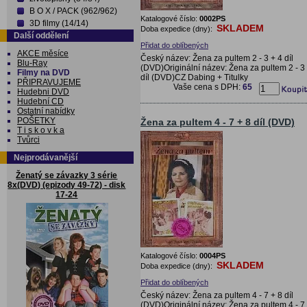
B O X / PACK (962/962)
Katalogové číslo:
0002PS
3D filmy (14/14)
SKLADEM
Doba expedice (dny):
Další oddělení
Přidat do oblíbených
AKCE měsíce
Český název: Žena za pultem 2 - 3 + 4 díl
Blu-Ray
(DVD)Originální název: Žena za pultem 2 - 3
Filmy na DVD
díl (DVD)CZ Dabing + Titulky
PŘIPRAVUJEME
Vaše cena s DPH:
65
Hudebni DVD
Hudební CD
Ostatní nabídky
POŠETKY
Žena za pultem 4 - 7 + 8 díl (DVD)
T i s k o v k a
Tvůrci
Nejprodávanější
Ženatý se závazky 3 série
8x(DVD) (epizody 49-72) - disk
17-24
Katalogové číslo:
0004PS
SKLADEM
Doba expedice (dny):
Přidat do oblíbených
Český název: Žena za pultem 4 - 7 + 8 díl
(DVD)Originální název: Žena za pultem 4 - 7