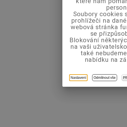
které nám pomáha
person
Soubory cookies s
prohlížeči na dané
webová stránka fu
se přizpůso
Blokování některýc
na vaši uživatels
také nebudeme
nabídku na zá
Nastavení
Odmítnout vše
Př