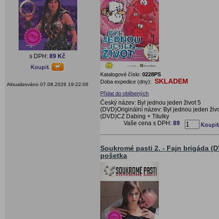
s DPH:
89 Kč
Katalogové číslo:
0228PS
SKLADEM
Doba expedice (dny):
Aktualizováno 07.08.2026 19:22:06
Přidat do oblíbených
Český název: Byl jednou jeden život 5
(DVD)Originální název: Byl jednou jeden živo
(DVD)CZ Dabing + Titulky
Vaše cena s DPH:
89
Soukromé pasti 2. - Fajn brigáda (D
pošetka