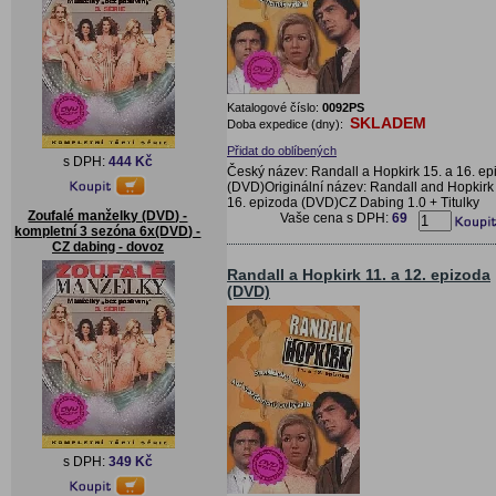
Katalogové číslo:
0092PS
SKLADEM
Doba expedice (dny):
Přidat do oblíbených
s DPH:
444 Kč
Český název: Randall a Hopkirk 15. a 16. ep
(DVD)Originální název: Randall and Hopkirk 
16. epizoda (DVD)CZ Dabing 1.0 + Titulky
Zoufalé manželky (DVD) -
Vaše cena s DPH:
69
kompletní 3 sezóna 6x(DVD) -
CZ dabing - dovoz
Randall a Hopkirk 11. a 12. epizoda
(DVD)
s DPH:
349 Kč