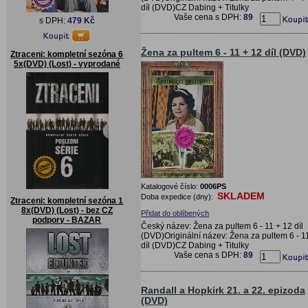
díl (DVD)CZ Dabing + Titulky
Vaše cena s DPH:
89
s DPH:
479 Kč
Žena za pultem 6 - 11 + 12 díl (DVD)
Ztraceni: kompletní sezóna 6
5x(DVD) (Lost) - vyprodané
Katalogové číslo:
0006PS
SKLADEM
Doba expedice (dny):
Ztraceni: kompletní sezóna 1
8x(DVD) (Lost) - bez CZ
Přidat do oblíbených
podpory - BAZAR
Český název: Žena za pultem 6 - 11 + 12 díl
(DVD)Originální název: Žena za pultem 6 - 1
díl (DVD)CZ Dabing + Titulky
Vaše cena s DPH:
89
Randall a Hopkirk 21. a 22. epizoda
(DVD)