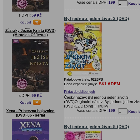
Vaše cena s DPH:
199
s DPH:
59 Kč
Byl jednou jeden život 3 (DVD)
Zázraky Ježíše Krista (DVD)
(Miracles Of Jesus)
Katalogové číslo:
0226PS
SKLADEM
Doba expedice (dny):
Přidat do oblíbených
s DPH:
99 Kč
Český název: Byl jednou jeden život 3
(DVD)Originální název: Byl jednou jeden živo
(DVD)CZ Dabing + Titulky
Vaše cena s DPH:
199
Xena - Princezna bojovnice
(DVD) 06 - seriál
Byl jednou jeden život 5 (DVD)