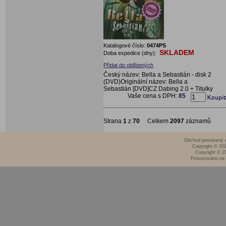
Katalogové číslo:
0474PS
SKLADEM
Doba expedice (dny):
Přidat do oblíbených
Český název: Bella a Sebastián - disk 2
(DVD)Originální název: Bella a
Sebastián [DVD]CZ Dabing 2.0 + Titulky
Vaše cena s DPH:
85
Strana
1
z
70
Celkem
2097
záznamů
Obchod postavený n
Copyright © 20
Copyright © 2
Provozováno na