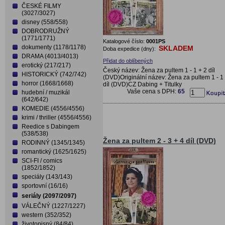
ČESKÉ FILMY
(3027/3027)
disney (558/558)
DOBRODRUŽNÝ
(1771/1771)
Katalogové číslo:
0001PS
dokumenty (1178/1178)
SKLADEM
Doba expedice (dny):
DRAMA (4013/4013)
Přidat do oblíbených
erotický (217/217)
Český název: Žena za pultem 1 - 1 + 2 díl
HISTORICKÝ (742/742)
(DVD)Originální název: Žena za pultem 1 - 1
horror (1668/1668)
díl (DVD)CZ Dabing + Titulky
Vaše cena s DPH:
65
hudební / muzikál
(642/642)
KOMEDIE (4556/4556)
krimi / thriller (4556/4556)
Reedice s Dabingem
(538/538)
Žena za pultem 2 - 3 + 4 díl (DVD)
RODINNÝ (1345/1345)
romantický (1625/1625)
SCI-FI / comics
(1852/1852)
speciály (143/143)
sportovní (16/16)
seriály (2097/2097)
VÁLEČNÝ (1227/1227)
western (352/352)
životopisný (84/84)